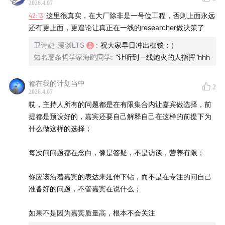
依然很快。希望大家见谅～
2026.4.07
42:13
这里很真实，在大厂除非是一号位工程，否则上面永远
还有更上面，更遑论让真正在一线的researcher做决策了
卫诗婕_漫谈LTS
:
祝大家早日冲出枷锁：）
知名薯条哲学家海鸥同学
:
“让听到一线炮火的人指挥”hhh
都在我的计划当中
2
2026.4.07
哎，主持人所有的问题都是在有限集合内让嘉宾做选择，前
提都是预设好的，嘉宾还要自己解释自己在这样的前提下为
什么做这样的选择；
每次问问题都在念白，像是答疑，不是访谈，营养有限；
你应该沿着嘉宾的表达来延伸下钻，而不是在专注的问自己
准备好的问题，不管嘉宾在说什么；
如果不是因为嘉宾质量高，根本不会关注