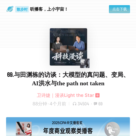
听播客，上小宇宙！
点击下载
散步时
通勤路上
69.与田渊栋的访谈：大模型的真问题、变局、
AI洪水与the path not taken
卫诗婕｜漫谈Light the Star
88分钟
·
4个月前
34504
·
69