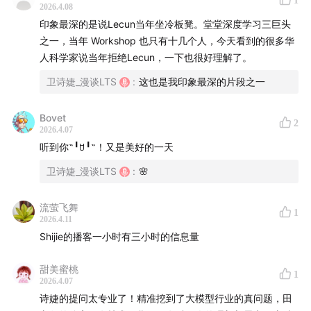
1
2026.4.08
印象最深的是说Lecun当年坐冷板凳。堂堂深度学习三巨头
之一，当年 Workshop 也只有十几个人，今天看到的很多华
（本期节目获微博开屏～欢迎前往微博等视频平台，观看
人科学家说当年拒绝Lecun，一下也很好理解了。
完整版视频。）
卫诗婕_漫谈LTS
:
这也是我印象最深的片段之一
本期嘉宾：
Bovet
2
2026.4.07
田渊栋
（华人AI科学家、前 Meta 人工智能实验室研究总
听到你˶╹ꇴ╹˶！又是美好的一天
监、科幻小说作家）
卫诗婕_漫谈LTS
:
🌸
本期 Shownotes：
流萤飞舞
1
一、关于田渊栋
2026.4.11
Shijie的播客一小时有三小时的信息量
Part 1.
03:44
摆脱裁员羞耻：顶尖科学家被裁，离职就是
甜美蜜桃
向更广阔的天地进发～
1
2026.4.07
诗婕的提问太专业了！精准挖到了大模型行业的真问题，田
被裁始末：因绩效被裁可能只是大公司的话术，顶尖AI