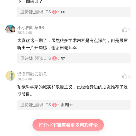
下一期采谁？
一个很强的研究者，拥有极强的信仰
卫诗婕_漫谈LTS
:
👀
那时深度学习领域十分萧索，Lecun 坐了多年冷板凳
小小四叶草66
0
创立 Meta Fair ，他不想做管理，是一个精神领袖
2026.4.08
太喜欢这一期了，虽然很多学术内容是有点深的，但是最后
人类数据标注是非常辛苦的，最好的办法是让数据自己
听出一片开阔感，谢谢田老师🙏
学习自己
卫诗婕_漫谈LTS
:
🩵
Part 5.
22:20
Llama：从爆红到落后
潇潇雨歇云初见
0
2026.4.08
Llama 最初只是 FAIR 的一个尝试，最终成功了
顶级科学家的诚实和浪漫主义，已经给身边的朋友推荐了这
期节目。
FAIR 是一个自下而上的组织
卫诗婕_漫谈LTS
:
谢谢✨
「FAIR 擅长营造自由氛围，是吗？」「当时的 FAIR 是
这样」
打开小宇宙查看更多精彩评论
大模型榨干了所有资源：一个方向爆火，扼杀了行业的