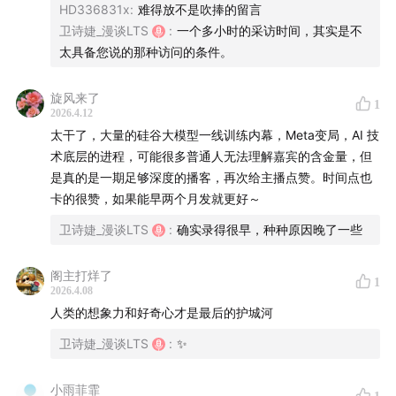
HD336831x
:
难得放不是吹捧的留言
卫诗婕_漫谈LTS
:
一个多小时的采访时间，其实是不
太具备您说的那种访问的条件。
旋风来了
1
2026.4.12
太干了，大量的硅谷大模型一线训练内幕，Meta变局，AI 技
术底层的进程，可能很多普通人无法理解嘉宾的含金量，但
是真的是一期足够深度的播客，再次给主播点赞。时间点也
卡的很赞，如果能早两个月发就更好～
卫诗婕_漫谈LTS
:
确实录得很早，种种原因晚了一些
阁主打烊了
1
2026.4.08
人类的想象力和好奇心才是最后的护城河
卫诗婕_漫谈LTS
:
✨
小雨菲霏