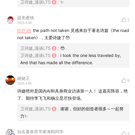
卫诗婕_漫谈LTS
:
✨
是一个倡导自由学术氛围的创新引擎，但如何被激进的大
模型竞速赛所改变
。未来，当 AI 需要进一步进展，需要
甜美蜜桃
行业有怎样的突破？
2
2026.4.08
01:07:05
the path not taken 灵感来自于著名诗篇《the road
这期访谈中，我们聊到了许多
有关当下大模型的真相与真
not taken》，太爱诗婕了🥹
问题
。
卫诗婕_漫谈LTS
:
🥹
卫诗婕_漫谈LTS
:
I took the one less traveled by,
除此之外，我还特别喜欢田老师对于学术品位的定义——
And that has made all the difference.
在查阅他的论文时，我发现他的一些研究命名有来自于文
学作品和诗歌的出处。他本人，也是科幻小说的创作者。
姥姥王
6
这反驳了人们对于学术研究的刻板印象。
2026.4.06
诗婕绝对是国内AI和具身商业访谈第一人！ 这嘉宾阵容，绝
从技术延伸，一位学者的世界观呼之欲出，让人能够感
了。期待李飞飞和杨立昆尽快登场。
受到科技之美。
卫诗婕_漫谈LTS
:
谢谢，但好的创造者很多～一起努
力✨
总之，这是一期很有力量的播客，非常推荐。不过，当天
因为录制场地和录制时间都有限制，所以本期访谈的节奏
知名薯条哲学家海鸥同学
2