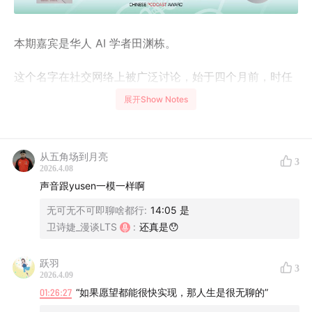
本期嘉宾是华人 AI 学者田渊栋。
这个名字在社交网络上被广泛讨论，始于四个月前，时任
Meta 研究总监的田渊栋，通过社交网络宣布，自己将被
展开Show Notes
Meta 裁员。
华人顶尖 AI 科学家失业的新闻
，瞬时传遍网
络。
从五角场到月亮
3
2026 年的第一天，田渊栋
发布了一篇对于 2025 的年度
2026.4.08
声音跟yusen一模一样啊
总结
，再次引发全网热议
——这篇通俗但深刻的 AI 总
结，令许多普通人也能从中获得对于 AI 焦虑的启发和助
无可无不可即聊啥都行
:
14:05 是
益。
卫诗婕_漫谈LTS
:
还真是😯
但有关田渊栋的思考和经历，其实还有许多未尽的部分
跃羽
3
2026.4.09
——
他曾任职的Meta FAIR 实验室，是由图灵奖得主、深
01:26:27
“如果愿望都能很快实现，那人生是很无聊的”
度学习三巨头之一的Yann LeCun，一手创建的，那里曾