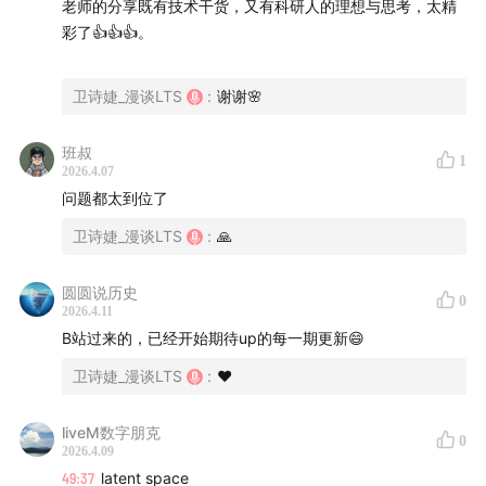
老师的分享既有技术干货，又有科研人的理想与思考，太精
科学家也不例外
彩了👍👍👍。
CS 软件工程师的需求，未来会越来越少
卫诗婕_漫谈LTS
:
谢谢🌸
大公司可能是让能力与心气「脱钩」的笼子
班叔
1
顶尖 AI 科学家、
前大厂高管搞科研：靠的是家里一台
2026.4.07
4090显卡
问题都太到位了
卫诗婕_漫谈LTS
:
🙏
「每个人自己就是一个小闭环」
Part 2.
09:55
中美 AI 的共性：焦虑
圆圆说历史
0
2026.4.11
B站过来的，已经开始期待up的每一期更新😄
AI 的下一个方向是什么？
卫诗婕_漫谈LTS
:
❤️
2025 年 12 月- 2026年 1月：一个月的时间发生巨大
变化
liveM数字朋克
0
2026.4.09
Coding Agent 飞速发展背后，技术上的进展是什么？
49:37
latent space