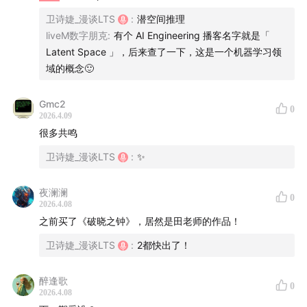
基模还在快速进展吗？
卫诗婕_漫谈LTS
:
潜空间推理
liveM数字朋克
:
有个 AI Engineering 播客名字就是「
基模成长的速度到底有没有放缓？
Latent Space 」，后来查了一下，这是一个机器学习领
Part 3.
14:43
谷歌教会我：系统大于个人
域的概念🙂
CMU 读博，这是一个正反馈的过程
Gmc2
0
2026.4.09
代码注释后，应该加几个空格？——不无聊，很震撼
很多共鸣
卫诗婕_漫谈LTS
:
✨
商业系统不靠微雕算法改进，而靠系统过滤问题
Debug sucks， Testing works.
夜澜澜
0
2026.4.08
之前买了《破晓之钟》，居然是田老师的作品！
卫诗婕_漫谈LTS
:
2都快出了！
二、大模型的真相
醉逢歌
0
Part 4.
19:19
关于 LeCun
2026.4.08