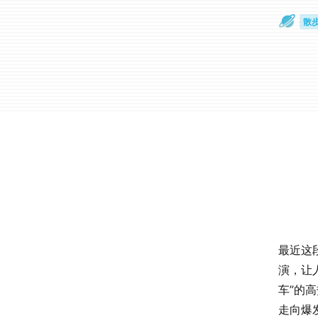
散
通
最近这
演，让
车”的
走向爆