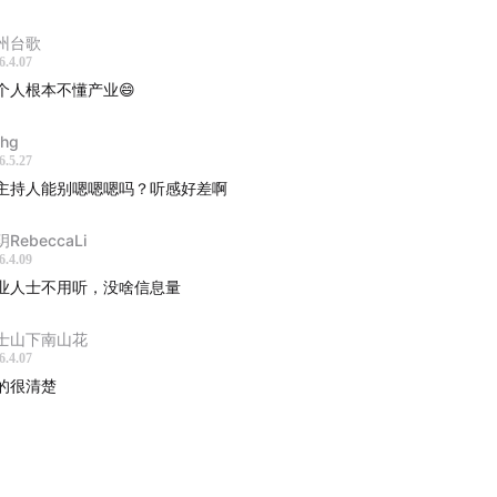
州台歌
cilia
6.4.07
个人根本不懂产业😄
普索中国战略新兴产业研究院院长 周啓群 Alfred
jhg
6.5.27
主持人能别嗯嗯嗯吗？听感好差啊
 /
RebeccaLi
晚出圈、创始人离场，这波行业的热潮背后在发生什么？
6.4.09
业人士不用听，没啥信息量
业机器人、服务机器人、具身智能之间到底怎么区分？
士山下南山花
什么在2025年突然爆火？背后原因和ai相关？
6.4.07
的很清楚
术、成本都不是关键，人形机器人卡在哪个应用场景？
什么说中美两大阵营，看似竞争，实际上是互相撑台？