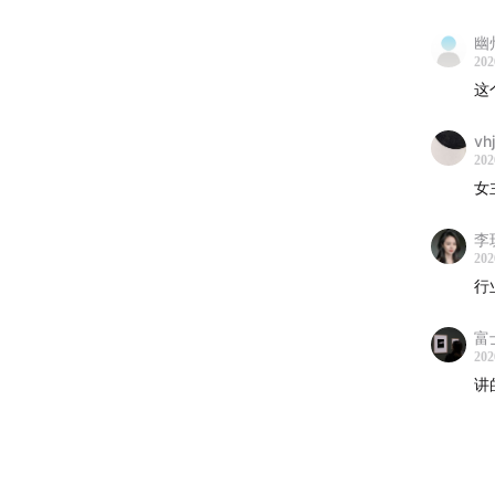
幽
主播｜Ce
202
这
嘉宾｜益
vh
202
女
/ 时间轴
李玥
01:07
春
202
行
04:04
工
富
07:23
为
202
讲
08:55
技
12:23
为