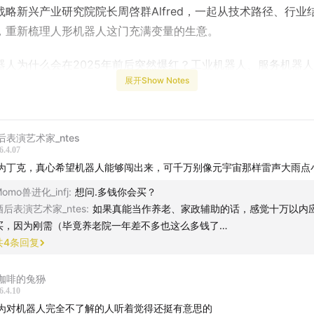
战略新兴产业研究院院长周啓群Alfred，一起从技术路径、行业
，重新梳理人形机器人这门充满变量的生意。
器人为什么会在2025年前后突然爆红？工业机器人、服务机器
展开Show Notes
间到底怎么区分？中美两条技术路径看似竞争，实际上是互相撑
翻跟头、会跳舞的机器人，却很难进入真实生活场景？从“能表演”
，中间的差距究竟在哪里？现在的订单从哪里来，为什么说大多数
后表演艺术家_ntes
性需求”？成本、稳定性和应用场景，哪个才是真正的关键变量？
6.4.07
术，还是先找需求？当AI大模型进入瓶颈期，资本为什么转向机
为丁克，真心希望机器人能够闯出来，可千万别像元宇宙那样雷声大雨点
耐心只有两到三年，这个行业能跑出来吗？对于想入局的企业来
omo兽进化_infj
:
想问.多钱你会买？
器人，还是押注细分场景更现实？
酒后表演艺术家_ntes
:
如果真能当作养老、家政辅助的话，感觉十万以内
买，因为刚需（毕竟养老院一年差不多也这么多钱了…
机器人这条赛道上，热度、资本、技术与需求正在不断拉扯。或许
共
4
条回复
”更重要的，是看清当下：哪些是确定性的机会，哪些只是阶段性
果你也在关注AI与机器人产业，这期节目或许能给你提供一些参
咖啡的兔狲
6.4.10
评论区聊聊，你对机器人产业的期待和理解。
为对机器人完全不了解的人听着觉得还挺有意思的