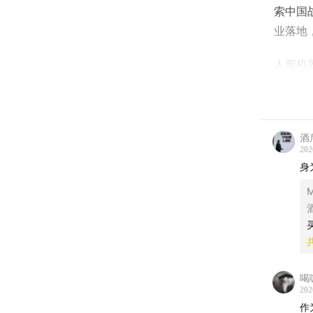
索中国
业落地
人形机
智能之
什么会
干活”
酒
“实验
202
先做技
身
果资本
M
通用机
在人形
懂未来
象。如
喝
202
迎你在
作