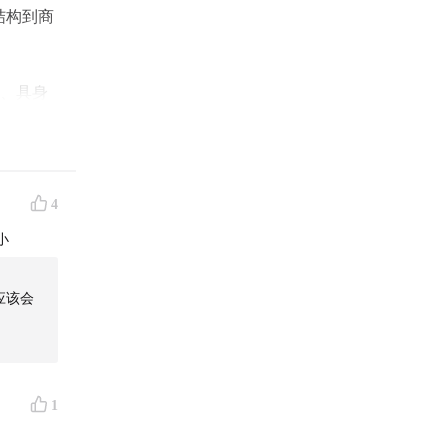
结构到商
人、具身
台？？为
到“能
仍然是
企业应该
4
器人？如
小
说，是做
应该会
比“看
的现
考。也欢
1