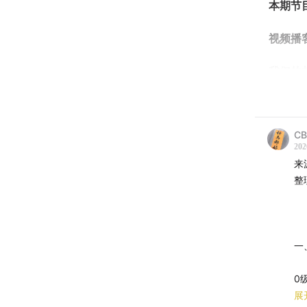
本期节
视频播
我们的
CB
02:01
不
202
来
04:35
了
整
18:23
治
23:04
从
一
积木
0
27:42
真
1
展