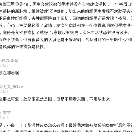
位置三甲你是4a，医生会建议微创手术并没有主动建议活检，一年半后自
. 自身体质
速很快的新肿块，继续被建议说微创，切出来的组织医生发现不对劲要去
不是良性纤维瘤，去肿瘤医院做了阔切，阔切的组织里还是发现了残留。
虚湿盛：易水肿、虚胖、大便黏、皮肤出油
程，心态上主要是轻看了敌情，发病的病灶都在一个位置说明微创手术没
，觉得是良性肿瘤切了就好了/家族没有病史，实际生活状态并没有改变
气郁结：敏感、多想、纠结、情绪内耗、爱生气（是结节最常见的诱因）
腺癌不致命，但有很多人的认识还是不够深刻，含我碰到的三甲医生-大
是说你的纤维瘤就是良性。
瘀体质：唇色紫暗、面色暗沉、长斑、痛经有血块
647506z
点：这三种体质经常同时存在，就是典型的—结节体质
6.4.13
频在哪看啊
你无关_6Oxv
. 生活习惯（直接诱因）
6.4.13
么那么可爱，肚脐眼虽然是眼，但是不用看东西，不用放出来
、吃辣、冰饮、高糖高油、乱补阿胶/蜂王浆，会刺激激素、加重湿气
②、熬夜、超过22点睡觉，直接伤肝，让肝气更堵
才笨笨
③、久坐不动，气血跑不动，瘀堵在乳腺
6.4.10
④、不注意保暖，肚子受凉，伤脾胃阳气，湿气更重
是，小白！！！脂溢性皮炎怎么破呀！最近我对象被脑袋的炎症折磨的不