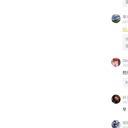
3
4
事
5
202
50:
d
饭
六
Di
1
202
想
穴
情
代
科
2
202
早
严
雨
暂
202