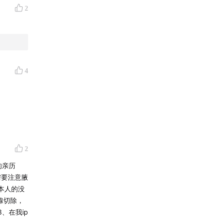
2
靠乳腺彩
就像“给结
4
2
的亲历
需要注意腋
本人的没
腺切除，
、在我ip