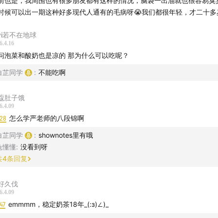
前也是，我周围也有很多朋友都有这样的情况，脑袋一出油就也很容易臭
时候可以出一期这种好多现代人通有的毛病呀😭我们都很年轻，才二十多
. 情绪与内因（最关键导火索）
ivi若不在地球
、长期自我内耗、高敏感、过度自我觉察
6.4.16
、连续生气、情绪压抑，是结节重要始动因素
问泡菜和酸奶也是凉的 那为什么可以吃呢？
、身心不通达，是痰瘀沉积的核心
白芷同学
:
不能吃啊
蔻肚子饿
. 年龄因素
6.4.09
:28
怎么学严老师的八段锦啊
、女性35岁后（五七之年），阳明脉衰、冲任脉气血不足
白芷同学
:
shownotes里有哦
、乳腺气血流速变慢，更易沉积形成结节
兔懂懂
:
没看到呀
共
4
条回复
、结节到底是怎么长出来的？
好久伐
6.4.09
47
emmmm，稳定奶茶18年_(:з)∠)_
. 肝气郁结 → 气滞
. 脾虚生湿 → 痰湿