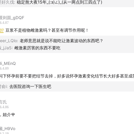
要好久伐
:
稳定熬大夜15年_(:з)∠)_(从一两点到三四点了)
. 寒凝+慢血流 → 血瘀
. 最终：气滞 + 痰凝 + 血瘀 互结，形成结节
缓则圆_gDQF
. 结节长在虚寒、不通畅的经络位置
6.4.07
07
豆浆不是植物雌激素吗？甚至有调节作用呢！
eer_LQlo
:
老师意思就是说不能吃让激素波动的东西吧？
_jJa5
:
雌激素厉害的东西不要吃
、日常调理方案
di_MEnQ
. 疏肝理气（核心）
6.4.09
问下怀孕前要不要把结节去掉，好多说怀孕激素变化结节长大好多甚至成
位：太冲、膻中、期门，日常按揉/敲打
绪：不压抑、不内耗、接纳自己，避免长期生气
时俞i
:
去医院咨询一下医生吧
茶饮：玫瑰花、佛手、陈皮（经期停用）
言氏
. 健脾祛湿（忌口严格）
6.4.06
，姐介🌹
格戒：生冷（低于体温）、冰饮、凉拌、甜腻、蛋糕奶茶
曦_H9Vo
停：蜂王浆、豆浆、阿胶、燕窝等可能影响激素/滋腻补品
6.5.19