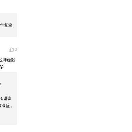
左右就复查
年复查
2
，其他检
脱脾虚湿

美
50讲富
虚湿盛，
；月经走
过度焦