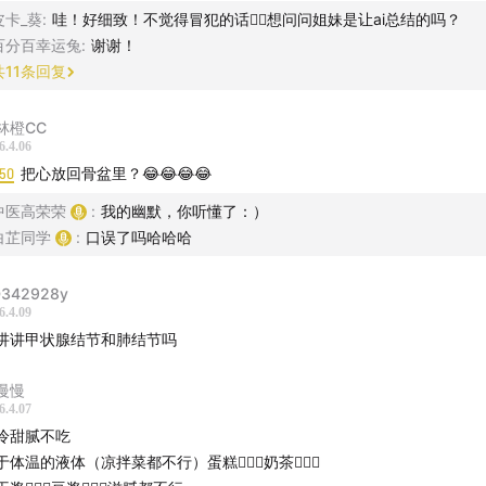
级：明确良性（囊肿、稳定纤维腺瘤等），常规年度复查
皮卡_葵
:
哇！好细致！不觉得冒犯的话🙂‍↕️想问问姐妹是让ai总结的吗？
果我们的人体是一条河，治理身体就像治理河堤
级：大概率良性，恶性概率＜2%，建议3～6个月复查
百分百幸运兔
:
谢谢！
级（需重点警惕）
共
11
条回复
绪不佳或环境压力大？可能导致乳腺问题的关键因素
A：恶性概率 2%～10%，多为良性，可观察+进一步检查
B：中度可疑，恶性概率10%～50%
我接纳：拥抱差异与不完美，探寻内心的和谐与共情
林橙CC
C：高度可疑，恶性概率50%～95%
6.4.06
级：高度提示恶性，典型癌变影像
:50
把心放回骨盆里？😂😂😂😂
节日常保养的tips
级：穿刺/活检已确诊乳腺癌
中医高荣荣
:
我的幽默，你听懂了：）
白芷同学
:
口误了吗哈哈哈
、关于4A结节的认知
342928y
6.4.09
讲讲甲状腺结节和肺结节吗
. 4A ≠ 癌症，只是警示红灯，90%以上都是良性
慢慢
. 评级依据：形态、边界、回声、血流、钙化，与结节大小无关
6.4.07
冷甜腻不吃
. 医生建议穿刺，是为了病理确诊（为了100%搞清楚这个结节到底是好是
于体温的液体（凉拌菜都不行）蛋糕🙅🏻‍♀️奶茶🙅🏻‍♀️
宣判癌症