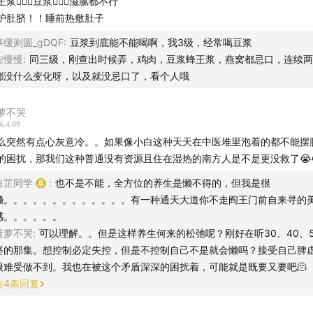
浆🙅🏻‍♀️豆浆🙅🏻‍♀️滋腻都不行
护肚脐！！睡前热敷肚子
. 结节＜1cm的4A：穿刺难度高、易穿不到，可先短期严密观察（3个月
事缓则圆_gDQF
:
豆浆到底能不能喝啊，我3级，经常喝豆浆
次B超）
柒慢慢
:
同三级，刚查出时候弄，鸡肉，豆浆蜂王浆，燕窝都忌口，连续两
都没什么变化呀，以及就没忌口了，看个人哦
. 若复查结节明显增大：建议直接穿刺/手术，不拖延
. 影像学只能“看形态”（只能猜它是好是坏，没法100%确定）
萝不哭
6.4.09
理活检才是金标准（只有把结节组织取出来，才是判断良恶性的唯一标准
么突然有点心灰意冷。。如果像小白这种天天在中医堆里泡着的都不能摆
都只是参考）
的困扰，那我们这种普通没有资源且住在湿热的南方人是不是更没救了😭
白芷同学
:
也不是不能，全方位的养生是懒不得的，但我是很
懒。。。。。。。。。。。。。有一种通天大道你不走阎王门前自来寻的
、乳腺增生 vs 乳腺结节（必懂重点）
感。。。。。。
菠萝不哭
:
可以理解。。但是这样养生何来的松弛呢？刚好在听30、40、
. 乳腺增生＝情绪性纸老虎
婆的那集。想控制必定失控，但是不控制自己不是就会懒吗？接受自己脾
像你生气、压力大、来月经前，激素一乱，乳房就会胀痛、摸起来有硬块
很难受做不到。我也在被这个矛盾深深的困扰着，可能就是既要又要吧🫠
、心情好了，胀痛就消失，硬块也会变小甚至摸不到。
共
4
条回复
完全是“纸老虎”，不会直接变成癌，好好调理情绪、作息就能缓解，不用
。