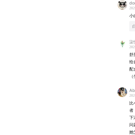
do
202
2
小
它
超
柒
注
202
节
舒
给
3
配
（
Ab
四
202
比
1
者
下
地
问
气
她