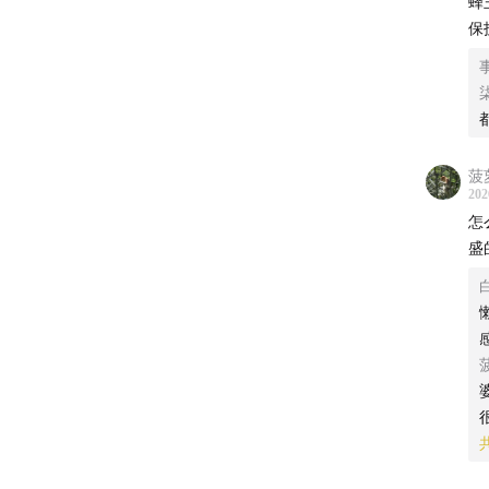
蜂王
保
4
一
5
6
菠
202
病
怎
查
盛
三
1
就
了
它
虑