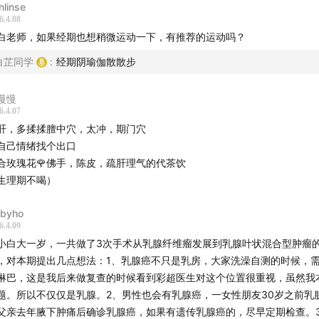
nlinse
6.4.08
. 乳腺结节= 实打实的小硬块
白老师，如果经期也想稍微运动一下，有推荐的运动吗？
不会跟着月经、情绪变大变小，早期基本不痛不痒，很难自己察觉，只能
白芷同学
:
经期阴瑜伽散散步
发现。
慢慢
意：增生不会直接变成结节，但长期增生会让乳腺经络不通、气血瘀堵，
6.4.07
搭了个温床”，时间长了容易长出结节。
肝，多揉揉膻中穴，太冲，期门穴
自己情绪找个出口
. 两者容易混淆，别自己瞎判断
合玫瑰花🌹佛手，陈皮，疏肝理气的代茶饮
生理期不喝）
byho
、结节形成的根本原因（多因素叠加）
6.4.09
小白大一岁，一共做了3次手术从乳腺纤维瘤发展到乳腺叶状混合型肿瘤
. 外在环境
，对本期提出几点想法：1、乳腺癌不只是乳房，大家洗澡自测的时候，
淋巴，这是我后来做复查的时候看到彩超医生对这个位置很重视，虽然我
域潮湿、阴冷、少太阳，导致寒湿入侵
题。所以不仅仅是乳腺。2、男性也会有乳腺癌，一女性朋友30岁之前乳
压低、天气郁，影响肝气疏泄
父亲去年腋下肿痛后确诊乳腺癌，如果有遗传乳腺癌的，尽早定期检查。3