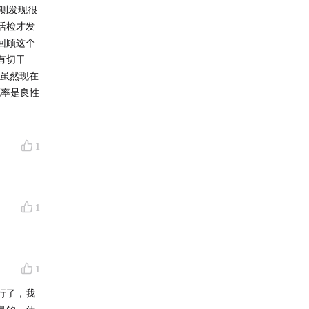
测发现很
活检才发
回顾这个
有切干
。虽然现在
概率是良性
1
1
1
行了，我