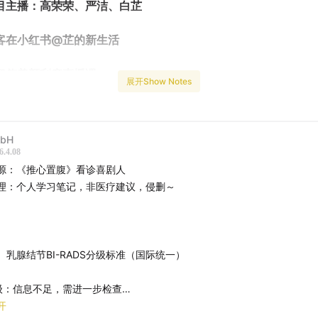
目主播：高荣荣、严洁、白芷
客在小红书@芷的新生活
超值美颜刮痧直播课：
展开Show Notes
bH
可思议的发现，咦？我居然长结节了吗？
6.4.08
源：《推心置腹》看诊喜剧人
解乳腺结节分类与评级
理：个人学习笔记，非医疗建议，侵删～
疗乳腺结节的最佳时期：3类结节
天气地域、饮食结构、生活方式、作息、心情五个维度拆解结
、乳腺结节BI-RADS分级标准（国际统一）
级：信息不足，需进一步检查
的有结节体质吗
级：完全正常，无结节、肿块、钙化
开