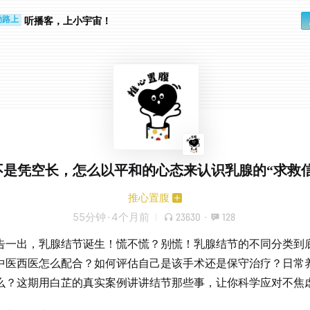
听播客，上小宇宙！
勤路上
睛好累
不是凭空长，怎么以平和的心态来认识乳腺的“求救信
推心置腹
55分钟
·
4个月前
23630
·
128
告一出，乳腺结节诞生！慌不慌？别慌！乳腺结节的不同分类到
中医西医怎么配合？如何评估自己是该手术还是保守治疗？日常
么？这期用白芷的真实案例讲讲结节那些事，让你科学应对不焦