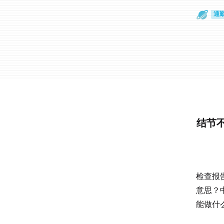
通
眼
结节
检查报
意思？
能做什