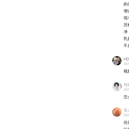
的
2
增
现
脾
历
净
肝
乳
不
血
HD
重
202
视
与
3
202
怎
①
​
天
​
202
​
但