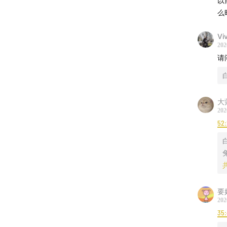
以
么
4
V
①
202
②
请
③
大
5
202
52
①
②
五
要
202
35:
1
2