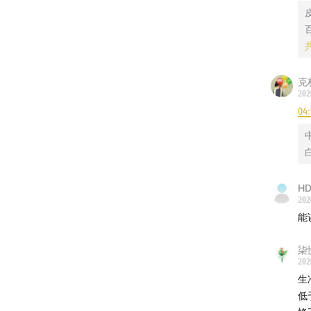
2
32:16
如
3
4
41:33
情
4
4
46:07
自
克
4
202
5
04
50:45
结
6
二
HD
202
能
1
柒
2
202
生
3
低
是