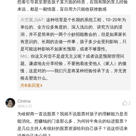
想着引导甚至塑造孩子某方面的特质，在我有限的育儿经验
传统父母更希望看到是一个非常标准化的成长路径。
百分之三的利息给她。
36:33
如何利用低估值策略在A股中寻找稀缺的稳定分红企
来说，都是一厢情愿，盲目用力只能收获挫败感
业？
「✅循序渐进的财商教育」
大空翼_0jA7
:
这种培育是个长期的系统工程，10-20年为
从小认识到市场的毒打/波动。对于人的心性的成长比较大。
单位的、全方位多角度的、深入浅出的、讲究方法的浸
40:12
自由现金流可以帮投资者过滤掉那些“看起来赚钱但
6岁感知波动（查看权），10岁参与决策，青少年时期拥有
润，并不是简单的一两个小妙招能教会的，但是如果家长
没拿到现金”的公司
独立操作权。
有意识的、长期的去做一件事，孩子多少会受到影响，只
是可能这种影响不如家长预期，或者不够显性。
45:30
避开“红利陷阱”：并不是收益率越高越好
「✅孩子账户里的“攻”与“守”」
MrL
:
你这又何尝不是虚无主义呢？或者说是预期管理问
他只有接触到这个东西在我身边，与我有关、对我有用，才
题。谦虚地去分享经验，不要抱着改变他人（家人）的傲
51:10
为什么给孩子定投，指数ETF优于单一个股？
有可能感兴趣。
慢，这是对的——我们只是将某种经验传承下去，并无资
建立“不同产品的风险收益特征不同”。
格去塑造什么。
56:45
如何让孩子建立“资产”的概念？
1）攻
共
6
条回复
科技成长方向。
62:15
财商教育的终极目标：从“消费者”转变为“所有者”
比如科创50、创业板指数、创业板50。
Cinima
2
对科技行业有更加明确的认知。
2026.5.13
68:50
父母总有老去的一天，是留给孩子一笔巨款，还是
2）守
为啥财商一直说股票？我就不说股票对孩子的理解能力是否
留给孩子一套管理资产的能力？
防御性的。偏红利的、偏质量的价值风格。往往是偏传统的
能消化。想赚钱的门道那么多，为何转牛角尖的钻进股票？
行业，稳健的龙头公司，波动不大。
是几位主持人有很好的股票资源给到自己孩子？说这些话来
75:30
给孩子最好的礼物，是“穿越周期的心力”
分红：为了让孩子有更明确的获得感。
说服自己内心吗？