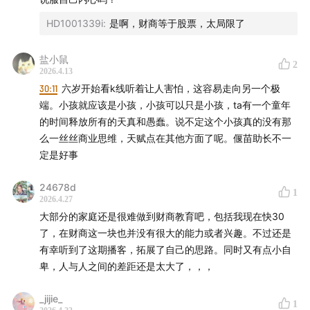
HD1001339i
:
是啊，财商等于股票，太局限了
78:13
金钱教育不应讳莫如深——在真实的世界里，带着孩
「✅稀缺的稳定分红企业」
共同特点：价值 ÷ 价格。筛选出低估值选股的方式。
子一起面对波动，才是最有价值的陪伴
盐小鼠
红利指数：价值是分红。股息率选股，更加保守，股价波动
2
2026.4.13
更低、股息率更高。即估值越低越满意，是一个高抛低吸的
30:11
六岁开始看k线听着让人害怕，这容易走向另一个极
过程。偏保守的选择，大部分是传统的龙头企业，扩张动力
端。小孩就应该是小孩，小孩可以只是小孩，ta有一个童年
小，业绩弹性低，分红率高。
的时间释放所有的天真和愚蠢。说不定这个小孩真的没有那
自由现金流指数：价值是自由现金流。成长性更高，长期业
么一丝丝商业思维，天赋点在其他方面了呢。偃苗助长不一
绩表现更好。
定是好事
A股满足3年连续现金分红、分红合理的公司只有1/3。
24678d
1
「✅自由现金流 - 帮投资者过滤掉那些“看起来赚钱但没拿到
2026.4.27
现金”的公司」
大部分的家庭还是很难做到财商教育吧，包括我现在快30
中证红利指数行业的分布更加均衡。
了，在财商这一块也并没有很大的能力或者兴趣。不过还是
红利低波，筛选过程中加入了低波因子，又要高股息，相关
有幸听到了这期播客，拓展了自己的思路。同时又有点小自
度较高的是银行。
卑，人与人之间的差距还是太大了，，，
自由现金流，剔除了金融、地产。避免杠杆上的问题，然后
再根据自由现金流去选。
_jijie_
1