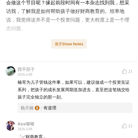
会做这个节目呢？缘起前段时间有一本杂志找到我，想采
访我，了解我是如何帮助孩子做好财商教育的。坦率地
说，我觉得这并不是一个投资问题，更大程度上是一个理
念问题。
在我很小的时候，父母对钱的问题总是讳莫如深，他们总
展开Show Notes
是告诉我不要管钱的事，钱的问题是他们的事，我只需要
把书读好。似乎读书和赚钱是对立的关系。但当我长大
后，阅读了很多商业著作，发现所有西方意义上的投资大
西平邵子
21
2026.4.08
师和管理大师，往往在非常年轻的时候就被父母带入成人
楠哥为儿子管钱这件事，如果可以，建议做成一个投资实证
的财经世界、金融世界，这帮助他们很早就意识到商业世
系列，把孩子的成长发展周期迭加进去，直至把这笔钱交给
界和投资世界的规则，也让他们经历了更多的周期。
孩子完全独立的那一刻。
杨天楠
:
有道理
这让我反思，在现实世界中，我有没有更好的方法带着孩
子做投资规划，让他们理解钱的本质，看清楚如何实现钱
Ass嘟嘟
15
生钱。于是便有了这样一期有意思的节目。
2026.4.08
「✅财商教育」