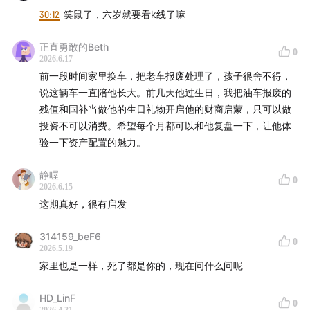
流。
30:12
笑鼠了，六岁就要看k线了嘛
第二，红利类资产，是最不需要择时的。但是红利毕竟不是
理财，是权益资产，还是会有波动。
正直勇敢的Beth
0
可以先投一大部分，再慢慢加。
2026.6.17
稳健打底，主仓位偏价值，另一部分博成长的弹性。
前一段时间家里换车，把老车报废处理了，孩子很舍不得，
选股规则筛选出的，脱离行业属性，已经属于某一个因子属
说这辆车一直陪他长大。前几天他过生日，我把油车报废的
性更多的公司。
残值和国补当做他的生日礼物开启他的财商启蒙，只可以做
在做因子投资时，切记不要把行业的刻板的印象带到因子指
投资不可以消费。希望每个月都可以和他复盘一下，让他体
数里的成分股上，给它乱下定义。
验一下资产配置的魅力。
每一代人都有每一代人的利率中枢。
静喔
0
2026.6.15
「✅管理资产的能力」
这期真好，很有启发
第一，共同商讨一个投资计划。决定一起做，责任一起扛。
第二，制定投资策略。
314159_beF6
第三，按照季度或半年的方式，再平衡。
0
2026.5.19
最后，平时不要让孩子一直看账户，不要成为他成长的主
家里也是一样，死了都是你的，现在问什么问呢
线。
盯着记分牌也不会让球赛变得更加的精彩。
HD_LinF
0
理财通的亲情账户。