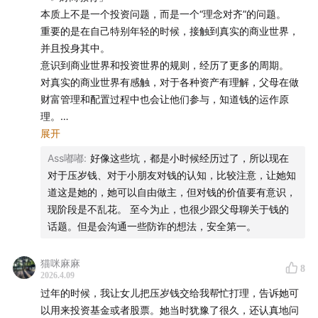
本期对话
本质上不是一个投资问题，而是一个“理念对齐”的问题。
重要的是在自己特别年轻的时候，接触到真实的商业世界，
杨正旺｜易方达基金经理
并且投身其中。
意识到商业世界和投资世界的规则，经历了更多的周期。
章章｜「
茶水间经济学
」主播
对真实的商业世界有感触，对于各种资产有理解，父母在做
财富管理和配置过程中也会让他们参与，知道钱的运作原
杨天楠｜「听懂涨声」主播
理。
展开
时间轴：
「🧧压岁钱」
Ass嘟嘟
:
好像这些坑，都是小时候经历过了，所以现在
建立投资账户，通过基金定投的方式，一起制定投资策略，
对于压岁钱、对于小朋友对钱的认知，比较注意，让她知
00:00
为孩子做好财商教育，本质上不是一个投资问题，
开启“投顾式”教育。
道这是她的，她可以自由做主，但对钱的价值要有意识，
而是一个“理念对齐”的问题
关键：每个季度必须要有交流。
现阶段是不乱花。 至今为止，也很少跟父母聊关于钱的
定投，是个小学数学问题。
话题。但是会沟通一些防诈的想法，安全第一。
02:08
有钱人养娃，跟普通人有什么不一样？
「✅投资」
猫咪麻麻
05:12
用压岁钱给孩子建立投资账户，开启“投顾式”教育
8
投资是一门技艺，要通过实践，需要时间。
2026.4.09
不仅仅是一门知识，更需要通过长期实践来体悟周期的变化
过年的时候，我让女儿把压岁钱交给我帮忙打理，告诉她可
10:39
投资不仅仅是一门知识，更需要通过长期实践来体悟
和波动。
以用来投资基金或者股票。她当时犹豫了很久，还认真地问