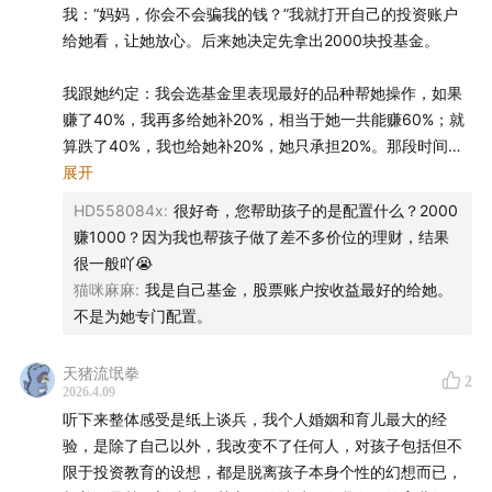
周期波动
越早参与，越经历多一轮周期，体悟不同。越年轻碰到牛熊
我：“妈妈，你会不会骗我的钱？”我就打开自己的投资账户
市越划算。
给她看，让她放心。后来她决定先拿出2000块投基金。
13:06
“越年轻碰到牛熊市越划算”，能多经历几轮周期
「💰钱」
我跟她约定：我会选基金里表现最好的品种帮她操作，如果
14:34
钱是“邪恶”的吗？如何帮财富“去魅”
很有必要让孩子能够早一点接触到钱，接触到投资的感受。
赚了40%，我再多给她补20%，相当于她一共能赚60%；就
早点接触钱、接触投资。提前了解成人世界的运转逻辑。
算跌了40%，我也给她补20%，她只承担20%。那段时间行
18:37
教孩子认识钱的价值，而不是为了钱付出一切
一方面知道世界不是一帆风顺的，一方面建立正确的投资理
情不错，最后她这2000块真的赚了1000块。
展开
念。
HD558084x
:
很好奇，您帮助孩子的是配置什么？2000
22:36
传统“砸锅卖铁也要供读书”的金钱观，带来了什么问
钱，本身是中性的。仅仅是一个载体，是你对外界所有事物
我问她是继续投资还是把钱取出来，她选择先把赚到的1000
赚1000？因为我也帮孩子做了差不多价位的理财，结果
的一个映射。
题？
块抽回去。尝到甜头之后，她对投资更有信心了，后来又陆
很一般吖😭
教孩子认识钱的价值，而不是为了钱付出一切。父母要对钱
陆续续拿了19000块给我，一起投入股市和基金。
猫咪麻麻
:
我是自己基金，股票账户按收益最好的给她。
祛魅，背后有规则，但是钱不是行事和做事情的唯一目的。
25:23
潮汕、福建等南方商业家庭长大的小孩，更容易开
不是为她专门配置。
启早期社会化
她还特别得意地跟外公炫耀：“你看我天天上学，我还在赚钱
「✅社会化」
呢！”外公问她赚的什么钱，她骄傲地说：“我既有基金，也
财商教育不能单纯的跟投资放在一块儿。本质上还是一个社
天猪流氓拳
29:17
循序渐进的财商教育：6岁感知波动，10岁参与决
2
有股票呢！”
2026.4.09
会化的过程。
策，青少年时期拥有独立操作权
听下来整体感受是纸上谈兵，我个人婚姻和育儿最大的经
父母没有特别社会化，对真实世界的商业规则理解不够深
后来有几天行情不好，亏了不少，我跟她说了之后，她还挺
验，是除了自己以外，我改变不了任何人，对孩子包括但不
刻，对孩子帮助有限；
懂事，说玩投资心理承受能力要好，要玩得起。我也跟她约
31:48
孩子账户里的“攻”与“守”：科技成长+生活场景
限于投资教育的设想，都是脱离孩子本身个性的幻想而已，
父母社会化，但不愿意让孩子社会化。
定，如果行情不那么好，她可以继续把钱放在我这里，我按