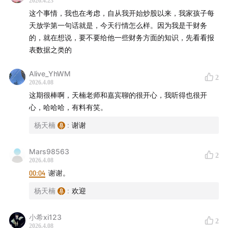
2026.4.23
红利是已经分给你的。自由现金流，是留在公司体内，可以
这个事情，我也在考虑，自从我开始炒股以来，我家孩子每
分红也可以扩张。看公司的造血能力（赚钱能力）。
天放学第一句话就是，今天行情怎么样。因为我是干财务
价值100：自由现金流因子 + 分红率因子。既有高股息的保
的，就在想说，要不要给他一些财务方面的知识，先看看报
护，又有长期业绩弹性相结合的价值策略。季度调仓，动态
表数据之类的
变化，保证它始终聚焦在偏低估值、高质量的公司。
过拟合：关注参数设置是否奇葩。
Alive_YhWM
2
2026.4.08
「✅持有人」
这期很棒啊，天楠老师和嘉宾聊的很开心，我听得也很开
全球范围来看，持有人真实的投资基金收益，显著低于基金
心，哈哈哈，有料有笑。
的净值。
并不是波动大、涨的多你就能拿得住。波动太大，能长期吃
杨天楠
:
谢谢
到利润的概率并不高。
如果这笔钱久期相对短一点，在红利低波里，是一个相对稳
Mars98563
2
妥的方向。
2026.4.08
00:04
谢谢。
「✅建立“资产”的概念」
杨天楠
:
欢迎
让孩子自己去做决定，自己承担后果。一步步加强主观能动
性。
小希xi123
2
第一，不能把现在的所有全部梭哈，未来还会有不断的现金
2026.4.08