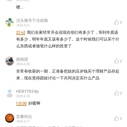
2026.4.21
嗯，
「✅给孩子最好的礼物，是“穿越周期的心力”」
穿越周期的资产。比如上市公司的股票、一篮子基金。
没头脑等于没烦脑
0
2026.4.21
不同代际之间对于某种资产天然会有偏好。
23:43
我们全家经常开会说现在咱们有多少了，等到年底该
让他从小时候开始一点点认识钱、理解钱、和钱好好的相
有多少，明年年底又该有多少了。这个时候我们可以买个什
处。比直接给他一个账户、一串数字更宝贵。
么东西或者做笔什么样的投资了
让孩子理解钱，是一把让他理解真实世界的钥匙。我交给他
的不是钱，我交给他的是这把钥匙。
困猫团
0
2026.4.18
非常有收获的一期，正准备把娃的压岁钱买个理财产品存起
来，现在觉得跟娃讨论一下共同决定买什么产品
HD917024p
0
2026.4.18
1:13:00
好暖啊
雷桑特拉
0
2026.4.17