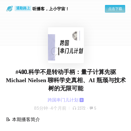
散步时
通勤路上
听播客，上小宇宙！
点击下载
#490.科学不是转动手柄：量子计算先驱
Michael Nielsen 聊科学史真相、AI 瓶颈与技术
树的无限可能
跨国串门儿计划
85分钟
·
4个月前
2372
·
5
📝 本期播客简介