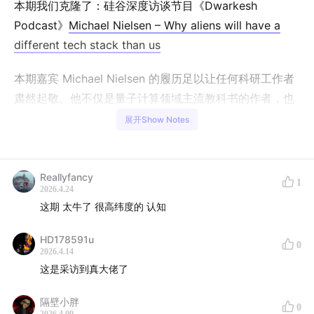
本期我们克隆了：硅谷深度访谈节目《Dwarkesh
Podcast》
Michael Nielsen – Why aliens will have a
different tech stack than us
本期嘉宾 Michael Nielsen 的履历足以让任何科研工作者
肃然起敬。他不仅是量子计算领域主流教科书的作者，也
是开放科学运动的领军人物，甚至他写的一本关于深度学
展开Show Notes
习的书曾带出了 OpenAI 的多位核心成员。在这期对话
中，Michael 拆解了那些被教科书“美化”过的科学史真相
——从迈克尔逊-莫雷实验到爱因斯坦的直觉，他指出科学
Reallyfancy
1
2026.4.24
进步绝非简单的“证伪”过程，而是一个充满偏见、审美和
这期 太牛了 很高纬度的 认知
制度博弈的复杂动态。
HD178591u
0
我们还将深入探讨：在 AI 试图闭合科学发现验证环的今
2026.4.14
天，AlphaFold 到底算不算一种“科学解释”？为什么说人
这是采访到真大佬了
类文明目前还只是技术树底部“进化程度稍高一点的黑猩
隔壁小胖
猩”？Michael 还分享了他对于个人如何深度学习、对抗
0