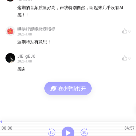
2026.4.09
AI 带来的浅薄化倾向的独到见解。这是一场关于人类认知
这期的音频质量好高，声线特别自然，听起来几乎没有AI
边界、科学政治经济学以及未来技术奇点的深度思辨。
感！！
👨‍⚕️ 本期嘉宾
哄哄捏腿哦撒腿哦提
0
2026.4.08
这期特别有意思！
Michael Nielsen，量子计算领域的先驱之一，与 Isaac
Chuang 合著了该领域的标准教科书《量子计算与量子信
JIE_gEJ6
0
息》。他是开放科学运动的推动者，曾任 Y Combinator
2026.4.08
研究员，目前在 1792 研究所（Ster Institute）研究科
感谢
学、技术与宗教的交集。
在小宇宙打开
⏱️ 时间戳
00:00
开场 & 播客简介
科学史的迷雾
00:00
84:57
01:41