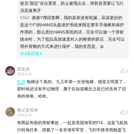
驶员“固定”在位置里，防止被甩出去，弹射是需要让飞行
07:04
零零弹射不等于零风险
员高速离开
KBM
:
谢谢Y博回复啊，我的原表述有纰漏，应该更好的
1986年汤姆克鲁斯主演的《壮志凌云》里一个经典镜头是
是这个F1的HANS头盔保护系统来限定赛车手颈椎和保护
克鲁斯饰演的男主Maverick与队友Goose因战机发动机熄
作用的，那么类比HANS系统的话，完全可以做一个弹射
火需要弹射逃生，但在弹射过程中，Goose却与脱离的战
跳伞时，为了抵抗高加速度对人的椎骨的挤压，完全可以
机座舱罩相撞丧命。
用外骨骼的方式来进行保护，我的意思是。🤝
共
3
条回复
《壮志凌云》完全虚构，但这幕经典画面是真实可能发生
的。它也展现了飞行员弹射时可能面临的各种复杂环境，
蕾老虎
1
2026.4.10
让任何一次弹射逃生都充满风险。
12:01
电梯这个真的。九几年第一次坐电梯，感觉太明显了，
那时候还没有学过物理，属于在知道概念之前已经先有了切
11:28
飞行员的身体要经历什么
身的体验，哈哈。
弹射座椅的火箭点火后产生的加速度之大，会让飞行员处
教父是死神
1
于人类可承受的超重极限，大部分人超重5G时会陷入昏
2026.4.10
有两起奇葩的弹射事故，一起是美国海军的f14，这架飞机执
迷，战斗机飞行员也只能在9G时短暂维持清醒。但在弹射
行转场任务，搭载了一名非海军军官，飞到半路突然舱盖飞
过程中，飞行员会短暂经历12-14G，前苏联的一些弹射座