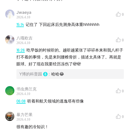
部分参考资料：
Jwaeya
0
2026.4.10
现代弹射座椅工作原理
15:14
记住了 下回起床后先测身高体重hhhhhhh
飞行员弹射的脊柱骨折风险
八嘎欧吉
0
2026.4.10
弹射后失明的案例分析
16:26
吃早饭的时候听的。越听越紧张了🤣🤣本来和我八杆子
打不着的事情，先是来到腰椎骨折，描述太具体了。再就是
日本飞行员弹射分析
眼球。好了现在我要经历冻伤了🫣🫣
Brian Udell的故事
Y博的科普园
:
哈哈😂
F-15E飞行员弹射要经历什么
书虫弗兰克
0
2026.4.10
06:08
听着和航天领域的逃逸塔有些像
暴力芒果
0
2026.4.10
很有趣的冷知识！