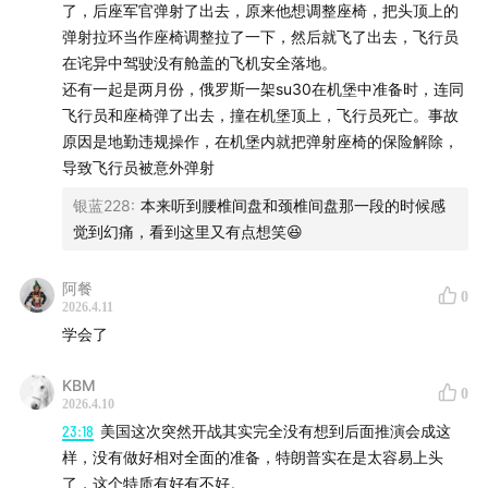
了，后座军官弹射了出去，原来他想调整座椅，把头顶上的
椅更极端，可达20-22G。在极度超重下，弹射时很多飞
弹射拉环当作座椅调整拉了一下，然后就飞了出去，飞行员
行员都会经历短暂的昏迷。
在诧异中驾驶没有舱盖的飞机安全落地。
还有一起是两月份，俄罗斯一架su30在机堡中准备时，连同
极度超重的风险不仅是大脑缺血导致短暂昏迷，它也让脊
飞行员和座椅弹了出去，撞在机堡顶上，飞行员死亡。事故
柱压迫性骨折成为弹射常见伤害，有研究显示42%的飞行
原因是地勤违规操作，在机堡内就把弹射座椅的保险解除，
员在弹射后有脊柱骨折。
导致飞行员被意外弹射
银蓝228
:
本来听到腰椎间盘和颈椎间盘那一段的时候感
17:49
复杂的康复
觉到幻痛，看到这里又有点想笑😆
1995年在一次夜间训练飞行中，Brian Udell驾驶的F-15E
阿餐
0
战机出现故障，他与同机战友在飞行速度高达1.2倍音速时
2026.4.11
启动弹射。极端的风速刮走了Udell的头盔、氧气罩，他的
学会了
两个胳膊都脱臼，落到大西洋后，用剩下一只还能动的
KBM
手，Udell打开了的救生筏，之后又用无线电联系上了搜救
0
2026.4.10
的C-130飞机。Udell至今仍保持着美国空军战斗机飞行员
23:18
美国这次突然开战其实完全没有想到后面推演会成这
最高速度下弹射幸存的纪录。
样，没有做好相对全面的准备，特朗普实在是太容易上头
了，这个特质有好有不好。