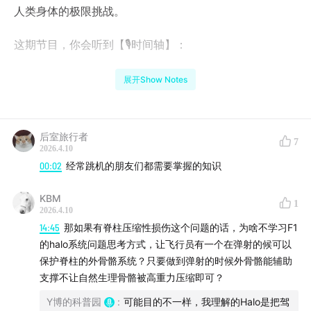
人类身体的极限挑战。
这期节目，你会听到【🎙️时间轴】：
00:00
引言
展开Show Notes
01:37
速度与悲剧催生的现代弹射座椅
后室旅行者
7
工程师James Martin与飞行员Valentine Baker于1934年
2026.4.10
建立Martin-Baker，起初致力于飞机设计生产，Baker作
00:02
经常跳机的朋友们都需要掌握的知识
为一战时的英军王牌飞行员，担任公司试飞员，直到1942
KBM
年丧生于试飞事故。
1
2026.4.10
14:45
那如果有脊柱压缩性损伤这个问题的话，为啥不学习F1
Martin深受刺激，从此更为关注飞行员安全问题，他的设
的halo系统问题思考方式，让飞行员有一个在弹射的候可以
计创新大幅提升了现代弹射座椅的适用范围，包括催生了
保护脊柱的外骨骼系统？只要做到弹射的时候外骨骼能辅助
“零零”级别弹射座椅。到2025年时，该公司弹射座椅已救
支撑不让自然生理骨骼被高重力压缩即可？
下9812人的性命。
Y博的科普园
:
可能目的不一样，我理解的Halo是把驾