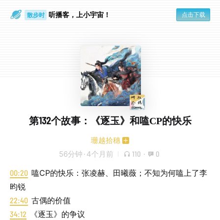
听播客，上小宇宙！
点击下载
散步时
通勤路上
第132个故事：《逐玉》和嗑CP的快乐
珊越拾穗
56分钟
·
4个月前
110
·
0
00:20
嗑CP的快乐：张凌赫、田曦薇；不知为何嗑上了李
昀锐
22:40
古偶的价值
34:12
《逐玉》的争议