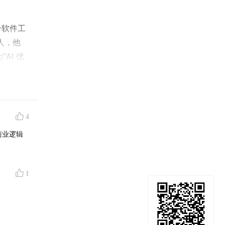
整个软件工
始人，他
AI 优
开发。
的效率提
4
产品。他
、商业逻辑
，未来的
留意见的
”这项手
1