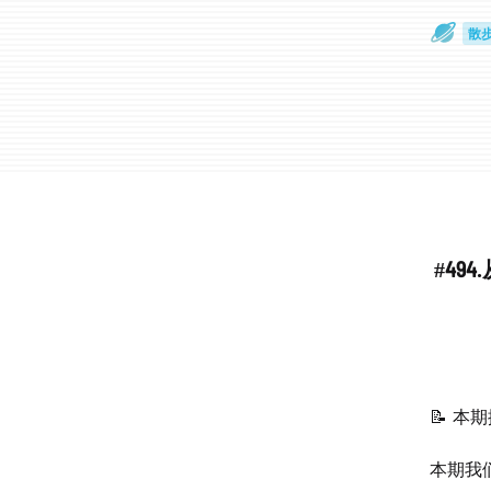
散
通
#49
📝 本
本期我们