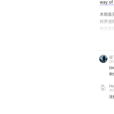
way of 
本期嘉宾 
程界感到
曾是坚定
先”的
在这期
DHH 
籍
升——在
202
D
提出“
和
胜负手
开发者
He
艺的认
202
没
👨‍⚕️ 