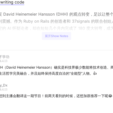
writing code
David Heinemeier Hansson (DHH) 的观点转变，足以让
震撼。作为 Ruby on Rails 的创造者和 37signals 的联合创
的 AI 怀疑论者，却在短短几个月内完成了 180 度大转弯，成为“
狂热拥护者。
展开Show Notes
节目中，你将听到一位顶级手艺人如何重新定义 AI 时代的软件
分享了他如何利用 AI 智能体（Agents）实现“超级机甲外挂”般
下学功
 90 分钟内处理 100 个 PR，甚至让 AI 自主注册邮箱并登录
6.4.13
HH（David Heinemeier Hansson）确实是科技界极少数能将技术创造
美感即真理”的深刻哲学，并预言“巅峰程序员”时代可能已经过去
生活哲学完美融合，并且始终保持高度自洽的“全能型”人物。👍
将在于判断力、审美和对材料的掌控。无论你是对 AI 编程持保
，还是渴望提升生产力的产品人，这期对谈都将颠覆你对“写代码
y_Dx
知。
6.4.13
想到主播会翻译这一期节目！前两天看到的时候，还想加群推荐一下呢😂
本期嘉宾