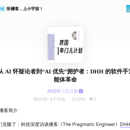
听播客，上小宇宙！
步时
勤路上
4.从 AI 怀疑论者到“AI 优先”拥护者：DHH 的软件
能体革命
跨国串门儿计划
86分钟
·
4个月前
2740
·
2
期播客简介
克隆了：科技深度访谈播客《The Pragmatic Engineer》
DHH