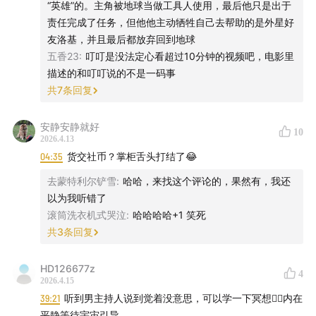
“英雄”的。主角被地球当做工具人使用，最后他只是出于
责任完成了任务，但他他主动牺牲自己去帮助的是外星好
✔ 蓝牙链接功能，自带白噪音，或者自己链接蓝牙听想听
友洛基，并且最后都放弃回到地球
的内容
五香23
:
叮叮是没法定心看超过10分钟的视频吧，电影里
描述的和叮叮说的不是一码事
✔ 温感热敷双眼，穿透肌底疲惫，石墨烯热敷技术，3秒
共
7
条回复
速热
安静安静就好
10
✔ 无线使用，续航时间长
2026.4.13
04:35
货交社币？掌柜舌头打结了😂
✔ 四大模式，随心切换
去蒙特利尔铲雪
:
哈哈，来找这个评论的，果然有，我还
以为我听错了
✔ 安全可视化窗口，营造舒适氛围。采用立体凸面设计，
滚筒洗衣机式哭泣
:
哈哈哈哈+1 笑死
不压眼球。
共
3
条回复
睡前按摩一下，太好使了，本来以为缓解头疼，没想到还
HD126677z
4
管失眠，终于能睡个安稳觉了。而且无线设计，在家，出
2026.4.15
39:21
听到男主持人说到觉着没意思，可以学一下冥想🧘‍♂️内在
差都能用，很方便！超适合熬夜党、打工党和学生党，如
平静等待宇宙引导