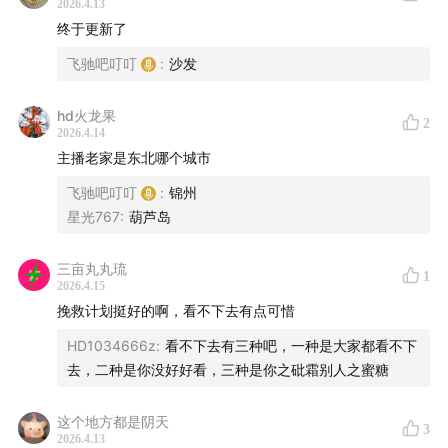
2026.4.13
终于更新了
飞驰吧叮叮
:
沙发
hd火龙果
2
2026.4.14
主播老家是东北哪个城市
飞驰吧叮叮
:
锦州
星光767
:
葫芦岛
三亩丸丸琉
1
2026.4.15
挽救计划挺好的啊，看不下去有点可惜
HD1034666z
:
看不下去有三种吧，一种是大家都看不下
去，二种是你没好好看，三种是你之砒霜别人之蜜糖
这个地方都是阴天
3
2026.4.13