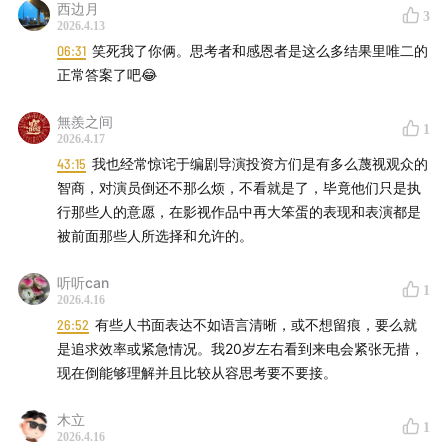
西边月
3
2026.4.13
06:31
笑死我了你俩。思考者和感恩者是这么多结果里唯二的
正常答案了吧😂
無羨之间
1
2026.4.17
43:15
我也经常惊诧于编剧导演投资方们是有多么蔑视观众的
智商，对演员倒还不那么烦，不看就是了，毕竟他们只是执
行那些人的意愿，在影视作品中再大笨蛋的表现和表演都是
被前面那些人所选择和允许的。
听听can
1
2026.4.16
26:52
有些人书面表达不如语言清晰，或不想留痕，要么就
是追求效率或紧急情况。我20岁左右看到来电会紧张无措，
现在倒能够理解并且比较从容思考要不要接。
木立
1
2026.4.16