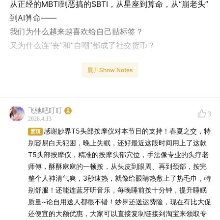
从正经的MBTI到恶搞的SBTI，从星座到算命，从“崩老头”
到AI算命——
我们为什么越来越喜欢给自己贴标签？
又为什么连“丧”和“自嘲”都成了社交货币？
感谢【妙界】品牌对本期节目的支持!点击链接直达优惠:
展开Show Notes
mo.m.tmall.com
春夏之交，特别容易白天犯困，晚上失眠。最近用上了妙
飞驰吧叮叮
3
界的T5头部按摩仪，真的有点东西！用了段时间，晚上睡
2026.4.13
感谢妙界T5头部按摩仪对本节目的支持！春夏之交，特
眠质量感觉提升了不少。
置顶
别容易白天犯困，晚上失眠，还好最近这段时间用上了这款
T5头部按摩仪，精准的按摩头部穴位，手法像专业的头疗老
师傅，酥酥麻麻的一顿按，从头皮到眼周、再到颈部，按完
整个人神清气爽，3秒速热，就像给眼睛热敷上了热毛巾，特
别舒服！还能连蓝牙听音乐，每晚睡前按十分钟，提升睡眠
质量~论自用送人都很不错！妙界还送运费险，现在有比大促
还便宜的大额优惠，大家可以直接复制链接到淘宝来领取专