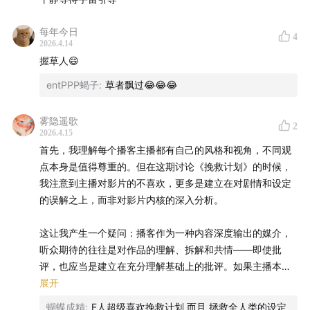
果失眠或者偏头疼也可以入手试试~
每年今日
有需要的听友们快使用以下三种方式（选一即可），获得
4
2026.4.14
专属购买福利吧：
握草人😄
entPPP蝎子
:
草者飘过😂😂😂
1、点击进入专属购买链接：
雾隐遥歌
淘宝：
mo.m.tmall.com
2
2026.4.15
首先，我理解每个播客主播都有自己的风格和视角，不同观
京东：
pro.m.jd.com
点本身是值得尊重的。但在这期讨论《挽救计划》的时候，
我注意到主播对影片的不喜欢，更多是建立在对剧情和设定
2、复制淘口令：88￥DVt655wM6NN￥ / CZ001
的误解之上，而非对影片内核的深入分析。
3、在淘宝搜索：“妙界” 找到【妙界旗舰店】向客服报暗
这让我产生一个疑问：播客作为一种内容深度输出的媒介，
号“
酸菜鱼
”即可获得专属链接。
听众期待的往往是对作品的理解、拆解和共情——即使批
评，也应当是建立在充分理解基础上的批评。如果主播本身
本期你可能收获的3个思考
缺乏沉下心来欣赏一部作品的耐心，甚至未能准确把握电影
展开
的基本情节或主题，那么节目的内容质量难免会打折扣。
标签是社交的捷径，也是认知的牢笼
——别让别人轻易
蝴蝶成精
:
F人超级喜欢挽救计划 而且 拯救全人类的设定