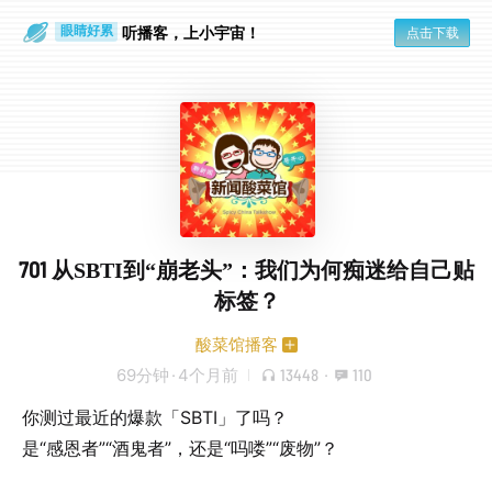
通勤路上
眼睛好累
听播客，上小宇宙！
点击下载
701 从SBTI到“崩老头”：我们为何痴迷给自己贴
标签？
酸菜馆播客
69分钟
·
4个月前
13448
·
110
你测过最近的爆款「SBTI」了吗？
是“感恩者”“酒鬼者”，还是“吗喽”“废物”？