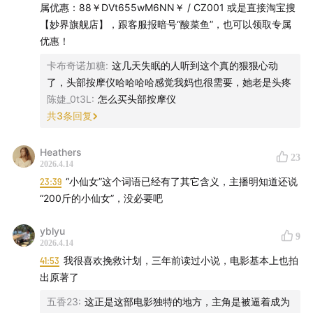
属优惠：88￥DVt655wM6NN￥ / CZ001 或是直接淘宝搜
【妙界旗舰店】，跟客服报暗号“酸菜鱼”，也可以领取专属
优惠！
卡布奇诺加糖
:
这几天失眠的人听到这个真的狠狠心动
了，头部按摩仪哈哈哈哈感觉我妈也很需要，她老是头疼
陈婕_0t3L
:
怎么买头部按摩仪
共
3
条回复
Heathers
23
2026.4.14
23:39
“小仙女”这个词语已经有了其它含义，主播明知道还说
“200斤的小仙女”，没必要吧
yblyu
9
2026.4.14
41:53
我很喜欢挽救计划，三年前读过小说，电影基本上也拍
出原著了
五香23
:
这正是这部电影独特的地方，主角是被逼着成为
✔ 六大气囊区域，精细覆盖穴位，仿人手头疗体验