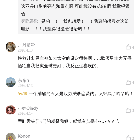
这不是电影的亮点和重点啊 可能我没有花88吧 我觉得很
定义你。
当然，任何人都有不喜欢一部作品的权利。只是作为内容创
值
巴纳姆效应无处不在
——从星座到AI算命，保持一点点
作者，或许有必要先问自己：我是否真正理解了这部作品？
雾隐遥歌
:
是的！！！我也超爱！！！我真的很喜欢这部
清醒。
我的不喜欢，是源于作品本身的缺陷，还是源于我未能进入
电影！！！我觉得很温暖很治愈！！！
它的语境？
“丧”成为社交货币，是因为我们都太累了
——自嘲是解
药，也是掩护。
丹丹童靴
4
希望这期节目的反馈，能帮助主播在未来的内容中，更加注
2026.4.13
重理解的深度与表达的严谨。毕竟，听众选择播客，往往是
挽救计划男主被架去太空的设定很棒啊，比歌颂男主大无畏
为了获得比短视频或社交平台更厚重、更有启发的内容体
牺牲自我拯救全球更好，我反正蛮喜欢的。
验。
东东n
4
祝节目越做越好。
2026.4.13
44:18
一个清醒的丑人是没办法谈恋爱的。太经典了哈哈哈！
小婷Cindy
3
2026.4.14
吞吐舌头(¯﹃¯)的就是我妈，感觉有点恶心•ᴗ•💧💧💧
Konon
3