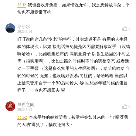
26:12
我也喜欢开免提，如果情况允许，我是想解放耳朵，平
常也不愿意带耳机
冰小水
2
2026.4.14
叮叮说的这几条“变老”的特征，其实难道不是 有用的人生经
验的体现么：比如 接电话按免提是因为需要解放双手 （没错
啊哈哈），比如收集超市的 高质量袋子 以备生活里的不时之
需（很实用啊），比如走路的时候时不时的调整姿态 或者活
动一下手臂 （这是多么实用的人生经验啊），哈哈哈哈哈 年
轻的时候的 无知，也没啥好羡慕/向往的，哈哈哈哈 当然以
上信息皆来自于一个80后同龄人 😂 回想起年轻时候的傻冒
样子，一点也不想回去 🤣
無羨之间
3
2026.4.13
33:52
本来平静的躺着听着，被掌柜突如其来的一句“哎呀我
的天呐”逗笑了，幅度还挺大～