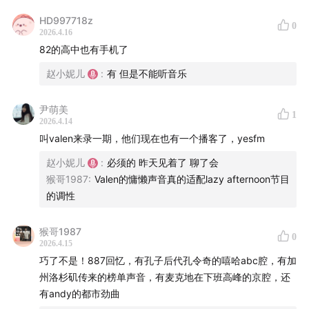
HD997718z
0
本期嘉宾：就因为说了一个上课听广播的事儿就被按住强
2026.4.16
迫录音的，靠山餐吧老板 苑逸
82的高中也有手机了
赵小妮儿
:
有 但是不能听音乐
以及
尹萌美
本来是来带我们去看场地结果也莫名其妙被按住一块儿录
1
2026.4.14
了一期的，我们的sponsor Mars哥
叫valen来录一期，他们现在也有一个播客了，yesfm
赵小妮儿
:
必须的 昨天见着了 聊了会
今天这场录音实在是太即兴了——但是喵儿姐竟然随身带
猴哥1987
:
Valen的慵懒声音真的适配lazy afternoon节目
了胸麦你看看这不是巧了吗这不是。
的调性
喵儿姐和丹妮本来是到咱们节目嘉宾陈铭陈老板的靠山餐
猴哥1987
0
吧，去“偶遇”来这儿录节目的，曾经每天陪我们上下班上
2026.4.15
下学的887的各位正规军的，感慨曾经的广播电台，那些
巧了不是！887回忆，有孔子后代孔令奇的嘻哈abc腔，有加
州洛杉矶传来的榜单声音，有麦克地在下班高峰的京腔，还
声音，那些音乐，真是我们内心深处最深的感慨和情怀，
有andy的都市劲曲
这不靠山餐吧的另外一位老板苑逸就说起自己小时候在课