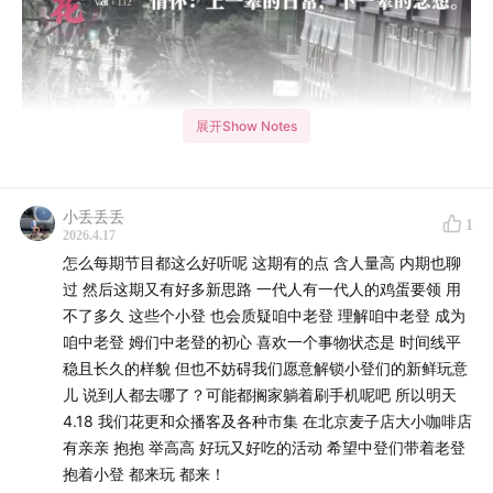
展开Show Notes
小丢丢丢
1
2026.4.17
怎么每期节目都这么好听呢 这期有的点 含人量高 内期也聊
过 然后这期又有好多新思路 一代人有一代人的鸡蛋要领 用
不了多久 这些个小登 也会质疑咱中老登 理解咱中老登 成为
咱中老登 姆们中老登的初心 喜欢一个事物状态是 时间线平
稳且长久的样貌 但也不妨碍我们愿意解锁小登们的新鲜玩意
儿 说到人都去哪了？可能都搁家躺着刷手机呢吧 所以明天
4.18 我们花更和众播客及各种市集 在北京麦子店大小咖啡店
有亲亲 抱抱 举高高 好玩又好吃的活动 希望中登们带着老登
本期主播：遇见合适的嘉宾直接按那儿说录就录的，播客
抱着小登 都来玩 都来！
儿界倪萍喵儿姐/舞池里的C位王者土夯夯