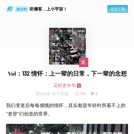
听播客，上小宇宙！
点击下载
散步时
通勤路上
Vol：132 情怀：上一辈的日常，下一辈的念想
花样更年华
85分钟
·
4个月前
774
·
8
我们变老后每每感慨的情怀，其实都是年轻时所看不上的
“老登”们创造的世界。