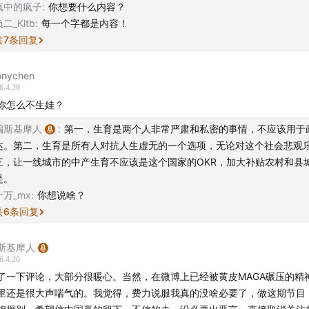
疯中的疯子
:
你想要什么内容？
二_Kltb
:
每一个字都是内容！
共
7
条回复
onychen
6.4.20
你怎么不生娃？
编斯基摩人
:
第一，生育是两个人非常严肃和私密的事情，不应该用于
达。第二，生育是所有人对抗人生虚无的一个选项，无论对这个社会悲观
三，让一线城市的中产生育不应该是这个国家的OKR，加大补贴农村和县
是。
十万_mx
:
你想说啥？
共
6
条回复
斯基摩人
6.4.20
了一下评论，大部分很暖心。当然，在微博上已经被黄皮MAGA碾压的精
里还是很大声喘气的。我觉得，费力说服我真的没啥必要了，做这期节目