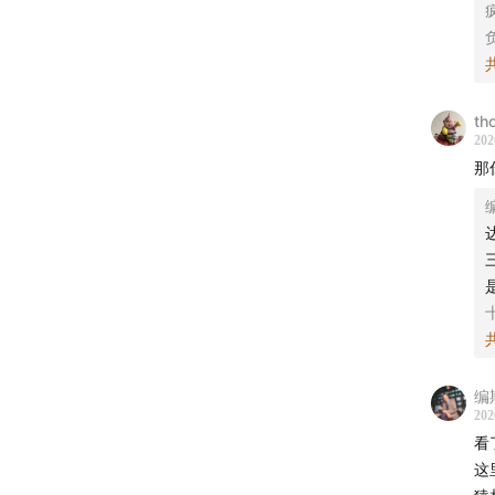
负
th
202
那
编
202
看
这