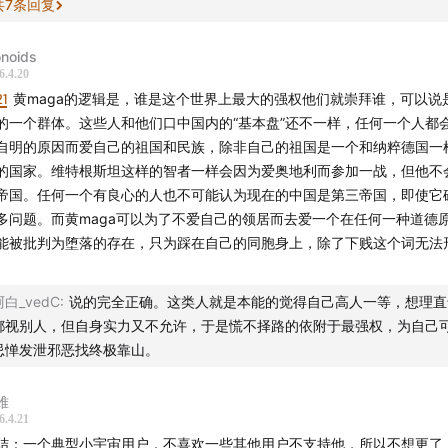
共
7
条回复
──
noids
6.4.20
容概要
21
黄maga的逻辑是，谁是这个世界上最大的强权他们就崇拜谁，可以说
的一个群体。这些人和他们口中国内的“基本盘”还不一样，任何一个人都
播（"老编辑"）围绕一个核心立场展开：对中国乐观，反对"赌中国输"的
自明的原因而爱自己的祖国和民族，除非自己的祖国是一个和纳粹德国一
。内容分几个层次：
的国家。维特根斯坦这样的智者一样会因为爱奥地利而参加一战，但他不
帝国。任何一个有良心的人也不可能认为现在的中国是第三帝国，即使它
. 为什么两年没更新播客
多问题。而黄maga可以为了不爱自己的领居而去爱一个在任何一种道德
能被批判为堕落的存在，只为踩在自己的同胞身上，除了下贱这个词无法
为身边自由派朋友观点冲突大，小宇宙平台氛围让他不舒服。直接触发点
。
爱用户"对中国新能源车热卖（ES8/ES9）的负面评论。
阿白_vedC
:
说的完全正确。这类人就是本能的觉得自己高人一等，想理直
鄙视别人，但自身实力又不允许，于是慌不择路的依附于最强权，为自己
. 对"精神民主党"的批评
忌惮发泄邪恶找终极靠山。
 定义：小宇宙上的典型用户——自由派倾向、对中国悲观
 核心心理特征：①"我比政府高尚" ②"我比普通人聪明"
难
6.4.21
 演变路径：从"精神民主党"→"黄皮MAGA"（用民主党的立场登上共和党
结：一个典型小宇宙用户，不喜欢一些其他用户不支持他，所以不想更了