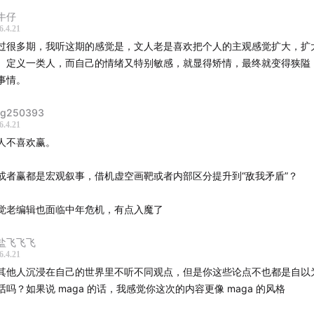
题
牛仔
6.4.21
. 标签化严重，自己犯了自己批评的错误
过很多期，我听这期的感觉是，文人老是喜欢把个人的主观感觉扩大，扩
 批评别人用"基本盘""盘盘"贬低人，自己却用"小可爱用户""黄皮MAGA""
、定义一类人，而自己的情绪又特别敏感，就显得矫情，最终就变得狭隘
"来标签化整个平台用户。评论区有人精准指出了这个问题："不应该在国
事情。
么黄皮MAGA这样的标签，这是在加剧互联网上把人群分类对抗"
ng250393
. 乐观缺乏事实支撑
6.4.21
 38分钟的内容几乎全是情绪和观点输出，没有任何数据、案例或具体论据
人不喜欢赢。
赢"的判断。评论区有人精准指出："这一期没有内容，只有情绪"
. 自相矛盾
或者赢都是宏观叙事，借机虚空画靶或者内部区分提升到“敌我矛盾”？
 批评知识分子脱离群众，但自己作为"中年男性知识分子"在评价女性主义
了女性经验（自己承认了这一点但没有因此收手）
觉老编辑也面临中年危机，有点入魔了
 批评平台不包容，自己的言论风格同样是排他性的（"信中国赢的留下，
"）
盐飞飞飞
. 对女性主义的讨论失焦
6.4.21
 用"中年男性自由派假装女权"来回避实质性讨论，然后自己作为男性去定
其他人沉浸在自己的世界里不听不同观点，但是你这些论点不也都是自以
"真正的女权"
话吗？如果说 maga 的话，我感觉你这次的内容更像 maga 的风格
. "赌中国输"是个稻草人