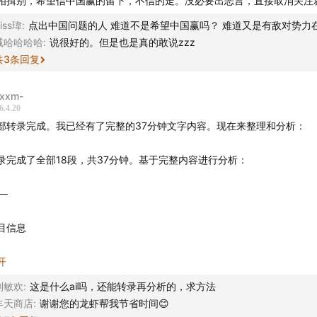
相揖别，希望信中国赢的留下，不信的走。没必要出恶言，直接取消关注
iss瑋
:
点出中国问题的人 难道不是希望中国赢吗？ 难道又是有敌对势力
戚哈哈哈哈
:
说很好的。但是也是真的敢说zzz
共
3
条回复
xxm-
6.4.20
部转录完成。我已经有了完整的37分钟文字内容。现在来整理和分析：
录完成了全部18段，共37分钟。基于完整内容进行分析：
──
目信息
客： 老talk消息（原"老道消息"团队）
开
题： Solo | 一代人中最聪明的头脑，不要浪费在赌中国输
刘敏欢
:
这是什么ai吗，还能转录再分析的，求方法
长： 38分钟
丰天商店
:
谢谢您的龙虾帮我节省时间😊
式： 单口独白，无嘉宾