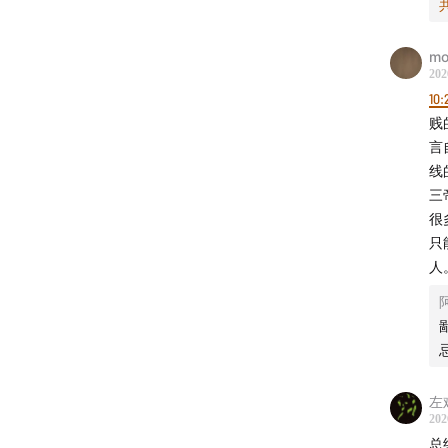
─
mo
202
内
10:
贱
主
言
事
线
三
1
很
只
因
人
可
2
•
•
左
202
•
总