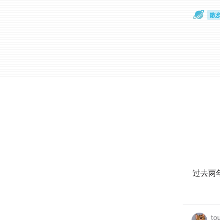
散
通
过去两
to