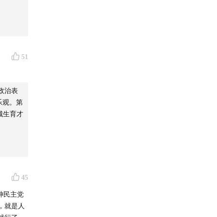
51
政治表
乐观。第
城生育才
45
神民主党
，就是人