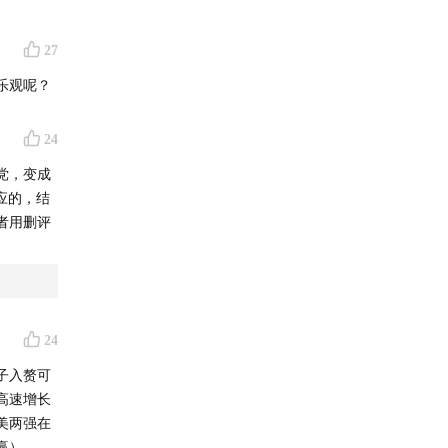
27
乐观呢？
24
"
党，变成
应的，结
者用删评
24
子入赘可
高速增长
美两强在
赢）。