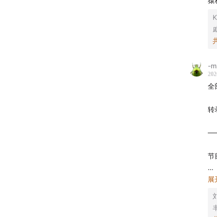
猿
K
-m
202
全
转
─
节
播
展
标
时
形