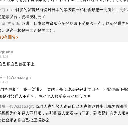
 "今天在这个桌子上的大家就是大家，不是我们，我还有别的我们"
十万_mx
:
付鹏的发言只能说对日本的等级森严和社会形态一无所知，无知
. 邵宇辉案例
的愚蠢发言，徒增笑柄罢了
泊窗_贾克斯
:
欧洲、日本能在多极竞争的格局下苟得久一点，均势的世界
 批评邵宇辉被女性主义"迷瞎了眼"（虚构上海女性被跟踪情节）
（无论这一极是中国还是美国）。
 但仍对邵宇辉"非常有信心"，因为他始终"站在普通人这边"
共
3
条回复
──
hqbabe
6.4.21
自己跟自己都圆不上
析评判
后一代Waaaaagh
点
6.4.23
谁跟你赌了，我一普通人，要的只是低波动好好儿过日子，不管你赢还是
. 真诚且有个人温度 — 不回避自己的偏见和转变（对张雪峰的态度变化）
都是对普通人不利的。煽动他人接受高波动居心叵测
别"式的切割很坦率
. "土地与人民"这个框架有力量 — 确实指出了中国公共讨论中的一个真实
最后一代Waaaaagh
:
况且人家年轻人论证自己国家输这件事儿现象你都看
知识分子脱离普通人经验，用抽象理论做判断
不想想为啥年轻人不舒服，在那指责人家观点有问题。到底是社会为人服
. 对平台同质化的批评有道理 — 小宇宙的语言同质化问题客观存在
为社会服务你自己心里没数么