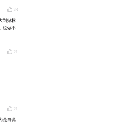
23
大到贴标
精神民主
，也做不
内去定义
21
支撑"中
时同样脱
不信的
21
义什么才
为是自说