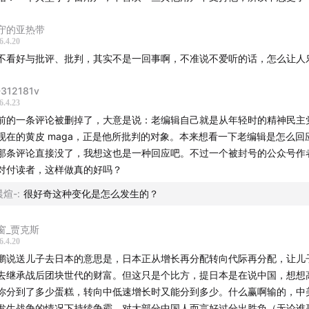
国强权）
 用侮辱性词汇（"基本盘""盘盘"）贬低普通中国人
守的亚热带
6.4.20
. 对平台语言虚无的批评
不看好与批评、批判，其实不是一回事啊，不准说不爱听的话，怎么让人
 小宇宙是"大厂员工和女权的沙龙"
312181v
 缺乏新鲜观点，高度重复
6.4.23
 批评中国女性主义"语言上的神经质"，"反复在语言上下功夫也是一种内卷
前的一条评论被删掉了，大意是说：老编辑自己就是从年轻时的精神民主
现在的黄皮 maga，正是他所批判的对象。本来想看一下老编辑是怎么回
. 张雪峰案例
那条评论直接没了，我想这也是一种回应吧。不过一个被封号的公众号作
对付读者，这样做真的好吗？
 过去不喜欢张雪峰（认为放弃了自由意志），现在有所转变
晨煊-
:
很好奇这种变化是怎么发生的？
 承认张雪峰在经济下行期为普通家庭提供实用信息的功德
 但批评付费填报志愿与免费直播引流模式的差异
窗_贾克斯
6.4.20
. "土地与人民"的价值观
鹏说送儿子去日本的意思是，日本正从增长再分配转向代际再分配，让儿
去继承战后团块世代的财富。但这只是个比方，提日本是在说中国，想想
 中国人的思考应基于经验和直觉，来自土地和人民
你分到了多少蛋糕，转向中低速增长时又能分到多少。什么赢啊输的，中
 反对完全基于抽象理论的判断
发生战争的情况下持续争霸，对大部分中国人而言好过分出胜负（无论谁