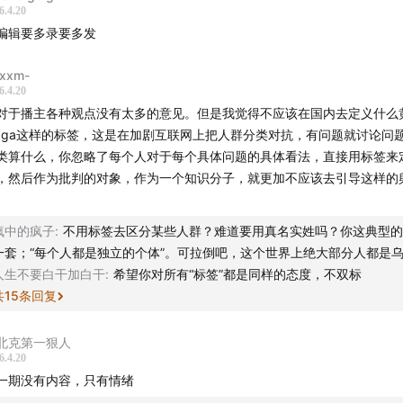
6.4.20
编辑要多录要多发
xxm-
6.4.20
对于播主各种观点没有太多的意见。但是我觉得不应该在国内去定义什么
aga这样的标签，这是在加剧互联网上把人群分类对抗，有问题就讨论问
类算什么，你忽略了每个人对于每个具体问题的具体看法，直接用标签来
，然后作为批判的对象，作为一个知识分子，就更加不应该去引导这样的
。
疯中的疯子
:
不用标签去区分某些人群？难道要用真名实姓吗？你这典型的
一套；“每个人都是独立的个体”。可拉倒吧，这个世界上绝大部分人都是
人生不要白干加白干
:
希望你对所有“标签”都是同样的态度，不双标
共
15
条回复
北克第一狠人
6.4.20
一期没有内容，只有情绪