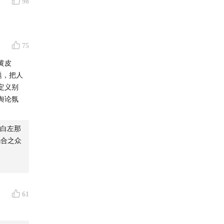
98
75
黄皮
题，把人
定义别
舆论氛
白左那
乌合之众
61