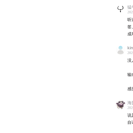
问
猛
202
1
听
•
签
党
成
什
ki
2
202
•
没
国
3
输
•
离
感
•
走
海
4
202
•
说
是
自
5