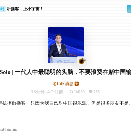
步时
听播客，上小宇宙！
勤路上
Solo | 一代人中最聪明的头脑，不要浪费在赌中国
老talk消息
38分钟
·
4个月前
14080
·
263
年抗拒做播客，只因为我自己对中国很乐观，但是很多朋友不是
uchbigbig