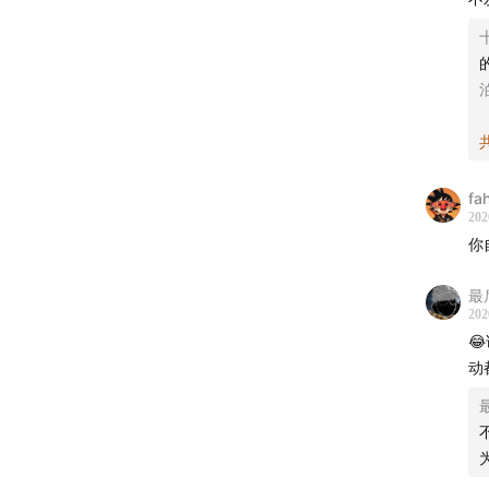
•
6
•
•
─
fa
202
你
分
最
优
202

1
动
揖
2
量
3