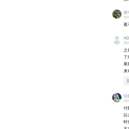
美
•
保
202
3
看
•
HD
•
202
•
之
了
4
果
来
•
•
•
泊
202
5
付
以
•
时
•
不