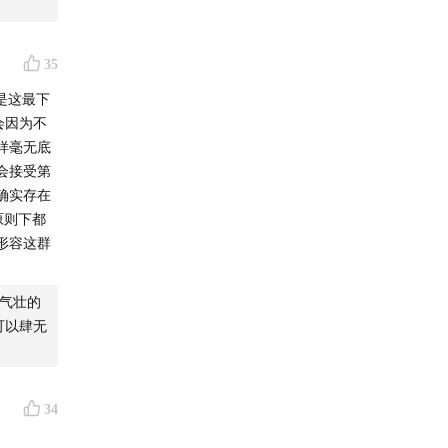
35
是这最下
会因为不
悲观叙
样毫无底
会接受第
确实存在
原则下都
形容这群
是一位"小
气壮的
可以肆无
34
的船，崇拜