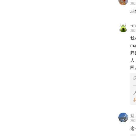
202
老
-m
202
我
m
归
人
围
魁
202
这