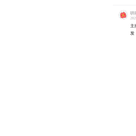
哄
202
主
发