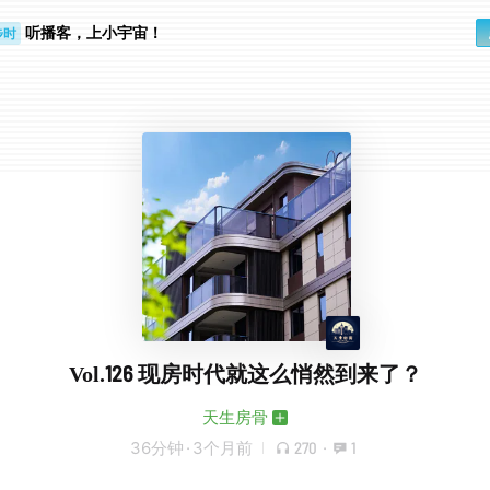
听播客，上小宇宙！
步时
勤路上
Vol.126 现房时代就这么悄然到来了？
天生房骨
36分钟
·
3个月前
270
·
1