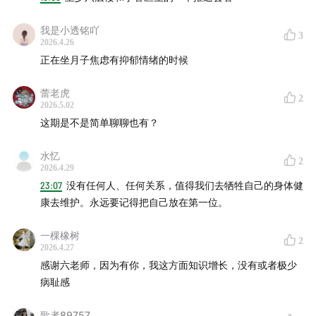
03:42
为什么聊「大姨妈」和「生理性喜欢」
我是小透铭吖
3
05:08
「宫颈糜烂不是病」只是小圈子共识
2026.4.26
正在坐月子焦虑有抑郁情绪的时候
08:56
健康是刚需，但健康科普不是
蕾老虎
2
2026.5.02
10:29
PMS、更年期抑郁：情绪健康需要被看见
这期是不是简单聊聊也有？
12:05
「生理性喜欢」其实是性欲的委婉表达
水忆
2
2026.4.29
15:19
生育焦虑永远存在，没有标准答案
23:07
没有任何人、任何关系，值得我们去牺牲自己的身体健
康去维护。永远要记得把自己放在第一位。
17:32
女性主体性：从「为什么」到「怎么办」
一棵橡树
2
19:56
生育损伤被看见：痛苦需要被承认
2026.4.27
感谢六老师，因为有你，我这方面知识增长，没有或者极少
21:59
高铁卖卫生巾：每一次出现都是推动
病耻感
22:38
令人痛心的案例：爱等于不避孕？
歌者89757