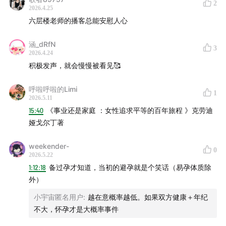
2
2026.4.25
六层楼老师的播客总能安慰人心
25:28
四本书的顺序：从下游治疗到上游预防
涵_dRfN
31:23
工作异化：拧螺丝的人找不到成就感
3
2026.4.24
积极发声，就会慢慢被看见🥰
37:30
私信里的焦虑：我们缺一个性健康门诊
呼啦呼啦的Limi
1
42:14
科普也是心灵按摩：被看见就是安慰
2026.5.11
15:40
《事业还是家庭 ：女性追求平等的百年旅程 》克劳迪
46:18
女性更擅长忍耐疼痛？其实是得不到重视
娅戈尔丁著
50:00
内异症：平均7年才能确诊
weekender-
0
2026.5.22
50:31
激素与情绪：更年期不是「发疯」
1:12:18
备过孕才知道，当初的避孕就是个笑话（易孕体质除
外）
56:07
六层楼是被无数女性共同塑造的角色
小宇宙匿名用户
:
越在意概率越低。如果双方健康＋年纪
不大，怀孕才是大概率事件
60:00
恐吓式性教育的后遗症：不敢碰性