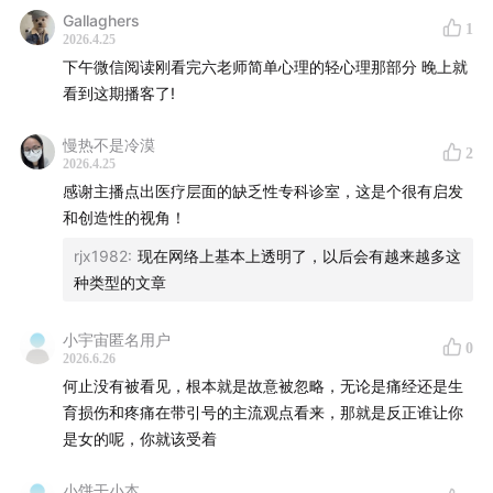
Gallaghers
01:03:37
母亲为省钱给孩子娶媳妇，耽误自己看病
1
2026.4.25
下午微信阅读刚看完六老师简单心理的轻心理那部分 晚上就
01:05:00
「今天流产明天上班」仍在发生
看到这期播客了!
01:16:06
给女性的建议：先读懂身体的信号
慢热不是冷漠
2
2026.4.25
制作团队
感谢主播点出医疗层面的缺乏性专科诊室，这是个很有启发
和创造性的视角！
主播| Kira
rjx1982
:
现在网络上基本上透明了，以后会有越来越多这
种类型的文章
嘉宾| 六层楼先生
小宇宙匿名用户
后期| 猫力
0
2026.6.26
何止没有被看见，根本就是故意被忽略，无论是痛经还是生
收听渠道
育损伤和疼痛在带引号的主流观点看来，那就是反正谁让你
是女的呢，你就该受着
小宇宙@当个事儿
小饼干小本