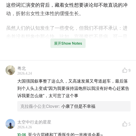
这些词汇演变的背后，藏着女性想要谈论却不敢直说的冲
动，折射出女性主体性的缓慢生长。
虽然人们的认知发生了一些变化，但我们不得不承认：进
步并没有想象中那么快。比如，宫颈糜烂不是病，可一旦
展开Show Notes
医生说「病理性的」，大家还是会慌；痛经吃布洛芬，可
一旦胃肠道不耐受，问题就卡住了。也许，真正的变化
是，越来越多的女性开始追问：为什么我要忍耐疼痛？为
粤北
什么我的需求总被排在最后？
9
2026.4.24
大国强国叙事整了这么久，又高速发展又弯道超车，最后落
但是，进步缓慢并不意味着没有希望，因为看见生育损
到个人头上变成“因为我要保持温饱所以我没有好奇心赶紧告
伤、看见更年期的真相、看见那些被压抑的性困惑、看见
诉我要怎么做”，太可悲了这个事
一个母亲为了省钱给孩子娶媳妇而放弃治疗……每一次
克拉薇小公主Clover
:
小康了但是不幸福
「被看见」，本身就是巨大的安慰。
太空中行走的星星
5
收听指南
2026.4.26
10:06
至少六层楼和丁香医生的一半推送会看~