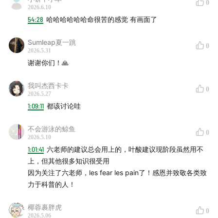
0
网易@当个事儿
2026.6.10
54:28
哈哈哈哈哈哈命很苦的感觉 有画面了
喜马拉雅@当个事儿
Sumleap夏一跳
0
2026.5.31
苹果播客@当个事儿
谢谢你们！🙏
微博@六层楼先生
我叫杰西卡卡
0
2026.5.27
1:09:11
都该讨论哇
不会游泳的鲸鱼
0
2026.5.10
1:01:41
六老师的建议总会用上的，叶酸建议现阶段虽然用不
上，但其他很多知识很受用
因为关注了六老师，les fear les pain了！感恩并致敬各类致
力于科普的人！
椰蓉裹胖虎
0
2026.5.06