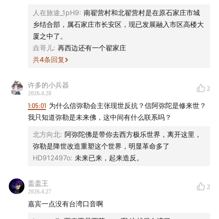
人在旅途_1pH9
:
南翟营村和北翟营村是在原石家庄市城
乡结合部，属石家庄市长安区，现已发展融入市区高楼大
厦之中了。
垚哥儿
:
再西边还有一个翟家庄
共
4
条回复
许多的小兵器
2
2026.4.28
1:05:01
为什么信弥勒会主张现世反抗？信阿弥陀是修来世？
我只知道弥勒是未来佛，这中间有什么联系吗？
北方向北
:
阿弥陀佛是带你去西方极乐世界，离开这里，
弥勒是降世改造重塑这个世界，明显革命多了
HD912497o
:
未来已来，起来造反。
盖盖王
2
2026.4.27
嘉宾一点没有台湾口音啊