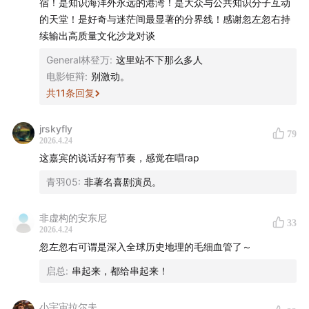
宿！是知识海洋外永远的港湾！是大众与公共知识分子互动
04:37
溯源丁零：与敕勒同宗，分散为西、北两部
的天堂！是好奇与迷茫间最显著的分界线！感谢忽左忽右持
续输出高质量文化沙龙对谈
08:59
西丁零东迁建立「翟魏」，北丁零留漠北者为「高
General林登万
:
这里站不下那么多人
车」
电影钜辩
:
别激动。
共
11
条回复
18:11
以「呼延氏」为证：稽胡与南匈奴有亲密血缘
jrskyfly
22:22
「弥勒信仰」在稽胡内部盛行
79
2026.4.24
这嘉宾的说话好有节奏，感觉在唱rap
25:11
稽胡建政史：北魏神嘉政权与隋唐之交的「大世通
青羽05
:
非著名喜剧演员。
宝」
非虚构的安东尼
28:00
治理稽胡：北齐修长城围堵，北周则主动征讨
33
2026.4.24
忽左忽右可谓是深入全球历史地理的毛细血管了～
32:38
丁零与稽胡为何无缘五胡之列？
启总
:
串起来，都给串起来！
38:32
翟魏：丁零人建立的短命 「第十七国」
小宇宙拉尔夫