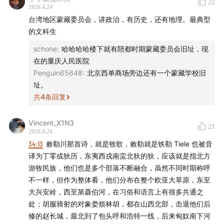
22
42:13
稽胡源自黄巾军余部之说
2026.4.24
台湾地区蒙藏委员会，讲政治，有历史，还有地理。最典型
43:20
的文科生
同宗不同命：入塞丁零沦为炮灰，草原高车成为精
锐宿卫
schone
:
哈哈哈哈楼下就有陪都时期蒙藏委员会旧址，现
在的重庆人民医院
47:25
契胡军阀尔朱荣与羯族的族群亲缘性
Penguin65648
:
北京西单商场旁边还有一个蒙藏学校旧
址。
51:52
晋陕火把民俗或源于胡人的拜火教信仰
共
4
条回复
56:30
头身比例特殊的Q版稽胡佛像
Vincent_X1N3
21
2026.4.24
57:55
认祖白狄与印度人：稽胡在隋唐的抬高出身策略
34:13
敕勒川那首诗，就是牧歌，敕勒就是铁勒 Tiele 也被音
译为丁零或狄历，东夷西戎南蛮北狄的狄，应该就是指北方
01:02:06
弥勒退场：政府移风易俗，稽胡人从修今世转向
游牧民族，他们也是多个部落不断融合，虽然不同时期称呼
修来世
不一样，但作为整体看，他们分布在整个欧亚大草原，东至
大兴安岭，西至第聂伯河，在习俗和语言上有很多共通之
- 支持我们的赞助商是对我们最好的支持 -
处；胡服骑射的对象娄烦林胡，都在山西北部，击退他们后
修的赵长城，最北到了包头呼和浩特一线，后来匈奴南下河