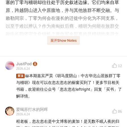
塞的丁零与稽胡却往往处于历史叙述边缘。它们均来自草
原，跨越阴山进入中原腹地，并与其他族群不断交融。与
敕勒同宗，丁零为何会在漫长的迁徙中分化为不同支系，
以至于难以辨认？作为南匈奴后裔，稽胡为何能在族群交
融中长期坚守文化特性？黄巾军余部真的是稽胡的来源之
展开Show Notes
一吗？乱世之中，具有末世观的「弥勒信仰」又如何成为
稽胡百姓逃避统治的精神工具？欢迎收听本期嘉宾严昊带
来的精彩分享！
JustPod
12
2026.4.24
- 本期话题成员 -
📖本期嘉宾严昊《胡马度阴山：中古华北山居族群丁零
置顶
与稽胡》现在可以在忽左忽右的橱窗买到了！更多节目相关
程衍樑（微博@GrenadierGuard2）
书籍，欢迎前往公众号「忽左忽右leftright」回复「买书」了
解详情。
严昊，台湾政治大学历史学博士，非著名喜剧演员，著有
《胡马度阴山：中古华北山居族群丁零与稽胡》等。
爱喝苏打水的阿晖
86
2026.4.24
- 时间轴 -
程老板，忽左忽右是中文博客的麦加！是无数不眠人夜的归