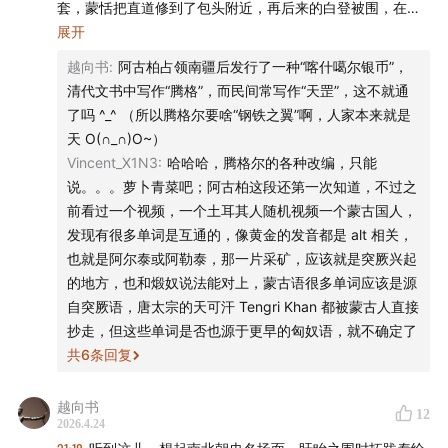
《忽左忽右》的卖书业务上线了！这次不仅汇集了节目中
套，蒙恬把直道修到了包头附近，再后来的白登被围，在大
同附近但纬度差不多；两汉时期长城向北挪了一点，唐朝筑
展开
深入讨论过的书籍，还有主播个人精选书籍，含少量签名
三受降城，但也在那一片，再结合今天 400 毫米等降水量
版及稀有原版，完整的书目信息及购买方式，前往微信公
越向书
:
阿古柏占领南疆后发行了一种“喀什噶尔银币”，
线，虽然两千年气候有变化，但游牧民族对水草的依赖从没
众号「忽左忽右leftright」，回复「买书」 即可获取。书
清代文书中写作“腾格”，而民间常写作“天罡”，这不就通
变过；语言上，北魏拓跋焘，原名佛狸伐，其中佛狸
了吗 ^_^ （所以腾格尔要啥“钢铁之翼”啊，人家本来就是
目将不定期更新，欢迎常来看看。
（buri）是突厥语系狼一词的音译，李白有一个儿子李天
天 O(∩_∩)O~）
然，小名颇黎，有一种观点认为可能也源于狼；还有北魏拓
Vincent_X1N3
:
哈哈哈，腾格尔的各种改编，只能
- 制作团队 -
跋濬，原名乌雷 Olei 也可能是突厥语系获得的前缀之音译，
说。。。萝卜青菜吧；阿古柏这段还第一次知道，不过之
还有铁木真和帖木儿，都和铁有关系，考虑到突厥曾是柔然
前看过一个视频，一个土耳其人随机视频一个蒙古国人，
声音设计 hotair
的锻奴，应该也是从突厥语进入蒙古语；再往后一点，明代
发现有很多单词是互通的，像黄金的发音都是 alt 相关，
辽东的朵颜三卫兀良哈，就是乌梁海，和满清的唐努乌梁海
也就是阿尔泰或阿勒泰，那一片采矿，应该就是突厥兴起
节目统筹 禾放
同源，地理相隔遥远；当然，也有一些是汉语进入的，比如
的地方，也和煅奴说法能对上，蒙古语很多单词应该是源
皇太极，最初是忽必烈立皇太子进入了蒙古语，后来成为尊
自突厥语，唐太宗的天可汗 Tengri Khan 都被蒙古人直接
节目运营 小米粒
称，明代有时写成黄台吉，到了清朝，和年羹尧作战的萝卜
抄走，但这些单词是否也源于更早的匈奴语，就不确定了
藏丹增，还一度自称过答籁珲台吉；末了，皇太极的年号天
共
6
条回复
节目制作 思钊 Yo
聪，天=博格达，天山的博格达峰也是同源，当然，还有腾格
里沙漠和腾格尔
logo设计 杨文骥
越向书
12
2026.4.24