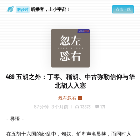
听播客，上小宇宙！
点击下载
散步时
通勤路上
469 五胡之外：丁零、稽胡、中古弥勒信仰与华
北胡人入塞
忽左忽右
67分钟
·
3个月前
73873
·
171
- 导语 -
在五胡十六国的纷乱中，匈奴、鲜卑声名显赫，而同时入