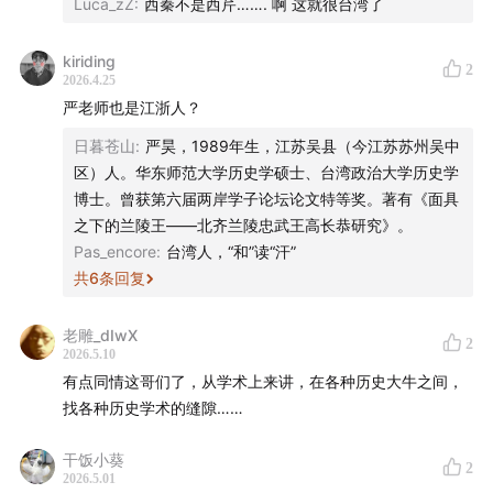
Luca_zZ
:
西秦不是西芹……. 啊 这就很台湾了
kiriding
2
2026.4.25
严老师也是江浙人？
日暮苍山
:
严昊，1989年生，江苏吴县（今江苏苏州吴中
区）人。华东师范大学历史学硕士、台湾政治大学历史学
博士。曾获第六届两岸学子论坛论文特等奖。著有《面具
之下的兰陵王——北齐兰陵忠武王高长恭研究》。
Pas_encore
:
台湾人，“和”读“汗”
共
6
条回复
老雕_dIwX
2
2026.5.10
有点同情这哥们了，从学术上来讲，在各种历史大牛之间，
找各种历史学术的缝隙……
干饭小葵
2
2026.5.01