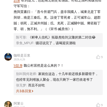
21:18
听到这儿，想起南北朝史名场面。盱眙之围时拓跋焘给
- 音乐 -
守军写信：
燾與質書曰：「吾今所遣鬥兵，盡非我國人，城東北是丁零
Danse Macabre - Busy Strings - Kevin MacLeod
與胡，南是三秦氐、羌。設使丁零死者，正可減常山、趙郡
賊；胡死，正減并州賊；氐、羌死，正減關中賊。卿若殺丁
- 本节目由JustPod出品 © 2026 上海斛律网络科技有限
零、胡，無不利。」（《宋书·臧质传》）
公司 -
陈可形
:
《鲜卑人信札》拓跋焘给刘义隆的第二封信😂
- 互动方式 -
章鱼_MPUF
:
骚话说完了，该喝迎宾酒啦
商务合作：ad@justpod.fm
咖啡是豆浆
9
2026.4.26
1:02:19
魏公村居然是这么来的？！
微博：@忽左忽右leftright @播客一下 @JustPod
别叫我何老师
:
家就住这边，十几年前还很多新疆馆子，
微信公众号：忽左忽右Leftright / JustPod / 播客一下
也经常见到维族人聚会，现在只剩下一家巴依老爷了
张无梦
:
而且不好吃
小红书：JustPod气氛组 / 忽左忽右
共
3
条回复
B站：忽左忽右leftright
阿莱士
9