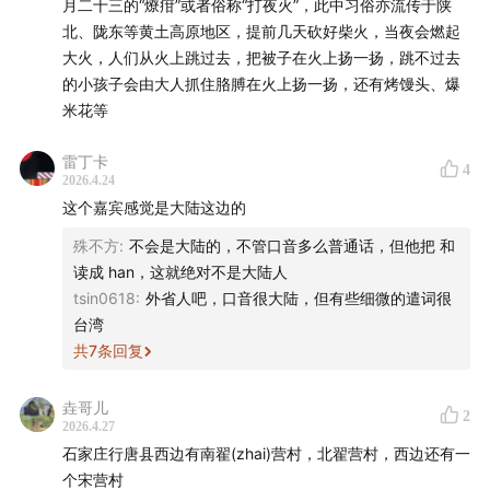
月二十三的“燎疳”或者俗称“打夜火”，此中习俗亦流传于陕
北、陇东等黄土高原地区，提前几天砍好柴火，当夜会燃起
大火，人们从火上跳过去，把被子在火上扬一扬，跳不过去
的小孩子会由大人抓住胳膊在火上扬一扬，还有烤馒头、爆
米花等
雷丁卡
4
2026.4.24
这个嘉宾感觉是大陆这边的
殊不方
:
不会是大陆的，不管口音多么普通话，但他把 和
读成 han，这就绝对不是大陆人
tsin0618
:
外省人吧，口音很大陆，但有些细微的遣词很
台湾
共
7
条回复
垚哥儿
2
2026.4.27
石家庄行唐县西边有南翟(zhai)营村，北翟营村，西边还有一
个宋营村