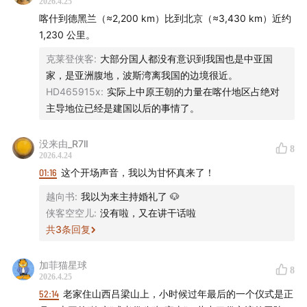
2026.4.25
抖音：忽左忽右
喀什到德黑兰（≈2,200 km）比到北京（≈3,430 km）近约
1,230 公里。
克莱登侠客
:
大部分国人都没有意识到我国也是中亚国
家，是亚洲腹地，波斯湾离我国的边境很近。
HD465915x
:
实际上中原王朝的力量在喀什地区占绝对
主导地位已经是建国以后的事情了。
没来由_R7lI
8
2026.4.24
01:16
这个开场声音，我以为甘怀真来了！
越向书
:
我以为来主持婚礼了 🐶
侠客空空儿
:
没有啦，又在讲干话啦
共
3
条回复
加菲猫星球
8
2026.4.25
52:14
老家住山西吕梁山上，小时候过年最后的一个仪式是正