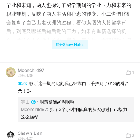
毕业和未知，两人也探讨了留学期间的学业压力和未来的
职业规划，反映了两人生活和心态的转变。小二也借此机
会复盘了自己出走欧洲的过程，看似潇洒的大龄留学背
后，到底又哪些后知后觉的压力，如果有重新选择的机
会，她还会不会做出这个决定？一年之后，希望和听友们
展开Show Notes
像许久不见的老友一样交心。
Moonchild97
【shownote】、
1
2026.4.30
00:07
收听这一期的此刻我已经靠自己手搓到了613的看台
00:08:06
:留学生的生活费用规划：国外生活的实用经验和
票！🥳
省钱秘诀
宇山
:
啊羡慕嫉妒啊啊啊
00:16:07
:荷兰留学工资之谜：时薪与税金的背后隐藏的真
Moonchild97
:
排了3个小时的队真的从没想过自己毅力
相
这么强🥹
00:24:07
:身份焦虑与签证难题：在欧美国家的留学生困境
00:32:31
:从国内的压抑到国外的自由：一个异乡人的适应
Shawn_Lian
2
2026.4.27