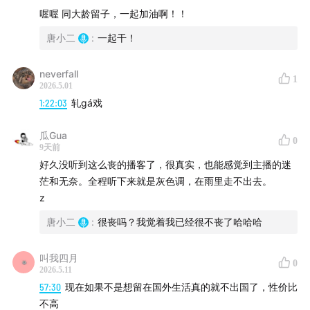
之路
喔喔 同大龄留子，一起加油啊！！
00:40:41
:非洲援助模式的再思考：中国模式的利与弊
00:48:44
唐小二
:是否应该选择逃离压力？分析逃离工作的影响与
:
一起干！
可能后果。
neverfall
00:56:35
:是否值得出国读书？金钱、职业和个人发展之间
1
2026.5.01
的权衡。
1:22:03
轧gá戏
01:02:45
:欧洲自由与重复生活：人文铺垫下的思考
01:12:59
:时间紧迫：如何在学业、工作和生活之间找到平
瓜Gua
0
9天前
衡？
好久没听到这么丧的播客了，很真实，也能感觉到主播的迷
01:21:23
:AI带来的变革：影视行业的新挑战与机遇
茫和无奈。全程听下来就是灰色调，在雨里走不出去。
01:29:33
:AI的崛起与文化学习：人类到底应该学什么？
z
唐小二
:
很丧吗？我觉着我已经很不丧了哈哈哈
【BGM】BTS-2.0
叫我四月
0
2026.5.11
57:30
现在如果不是想留在国外生活真的就不出国了，性价比
不高