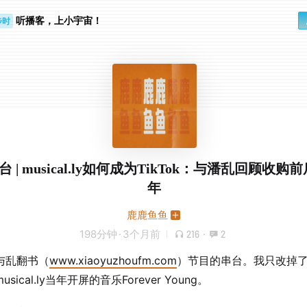
听播客，上小宇宙！
步时
勤路上
 串台 | musical.ly如何成为TikTok：与潘乱回顾收购
年
鹿鹿鱼鱼
198分钟
·
3个月前
216
·
2
与乱翻书（
www.xiaoyuzhoufm.com
）节目的串台。我只改掉
sical.ly当年开屏的音乐Forever Young。