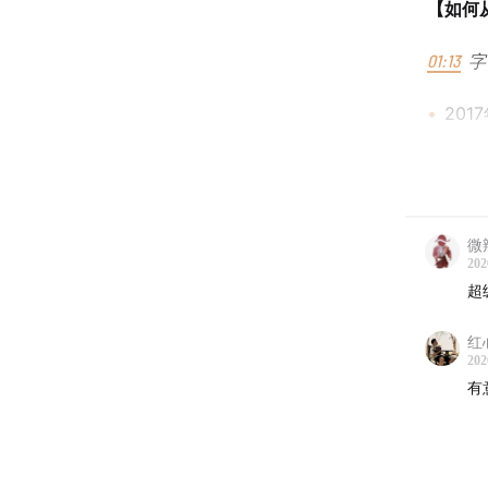
【如何从
01:13
字
201
先行
主要
微
202
music
超
12:54
短
红
202
西瓜
有
白T
201