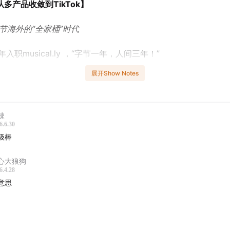
多产品收敛到TikTok】
节海外的“全家桶”时代
7年入职musical.ly ，“字节一年，人间三年！”
展开Show Notes
者不一定能撑到最后，就变成先烈了。
竞品
辣
6.6.30
al.ly
与TikTok名字由来
级棒
视频市场海外争夺
心大狼狗
6.4.28
对标YouTube、火山对标快手、
抖音对标musical.ly
意思
与黑T
8年8月，
musical.ly
与TikTok正式合体