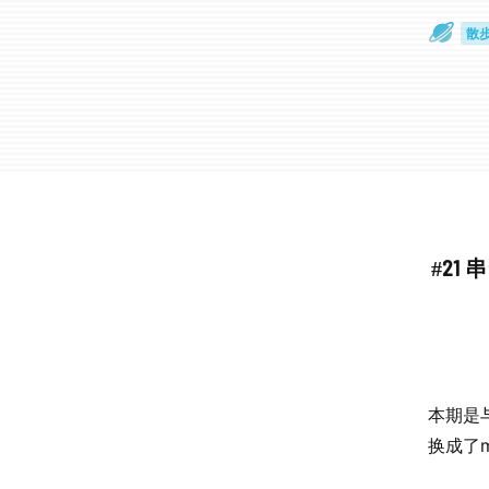
散
通
#21
本期是
换成了mu