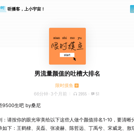
步时
勤路上
听播客，上小宇宙！
男流量颜值的吐槽大排名
限时摸鱼
66分钟
·
3个月前
2955
·
51
9500生吧 by桑尼
则：请按你的眼光审美给以下这些人做个颜值排名1-10，要清晰
单如下：王鹤棣、吴磊、张凌赫、陈哲远、丁禹兮、宋威龙、敖