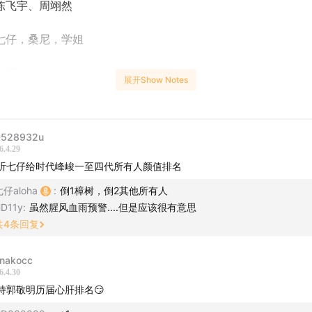
陈飞宇、周翊然
七仔，桑尼，学姐
七仔
展开Show Notes
期规则介绍：三人独立排名 + AI 排名对比
528932u
名为学姐版本，注解是ai写的，不代表本台以及大众审美。
6.4.29
听七仔给时代峰峻一至四代所有人颜值排名
八名丁禹兮：六年前挺帅，现在被过去形象"冲"了
仔aloha
:
倒1樟树，倒2其他所有人
七名陈哲远：挑不出缺点但也没有记忆点
D11y
:
虽然腥风血雨预警....但是应该很有意思
共
4
条回复
六名敖瑞鹏：粉丝主播直接给了第一名，场面一度混乱
nakocc
五名陈飞宇：嘴巴问题成全场焦点，鼻子拿了满分
6.4.30
待郭敬明历届心肝排名😏
四名吴磊：五官标准但缺少"帅哥氛围感"