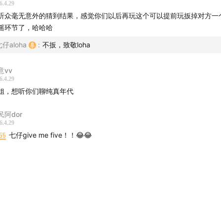
6.4.29
听众毫无意外的猜到结果，感觉你们以后再玩这个可以提前玩扳掉对方一
摇环节了，哈哈哈
仔aloha
:
不扳，致敬loha
意vv
6.4.29
姐，想听你们聊纯真年代
民阿dor
6.4.29
55
七仔give me five！！😂😂