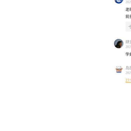
202
老
前
七
肆
202
学
岛
202
27: