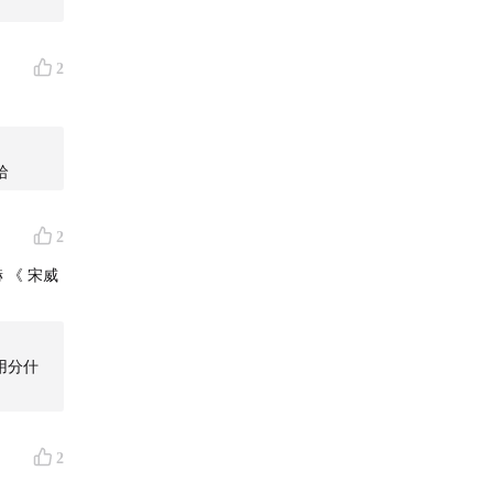
2
哈
2
赫 《 宋威
用分什
2