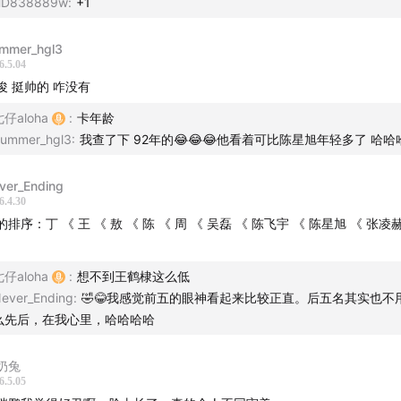
HD838889w
:
+1
三名王鹤棣：硬帅代表，歪歪的但就是有气质
mmer_hgl3
6.5.04
二名张凌赫：精修照与真人差距引发最激烈争论
俊 挺帅的 咋没有
仔aloha
:
卡年龄
一名宋威龙："不张嘴就是一个美人"
ummer_hgl3
:
我查了下 92年的😂😂😂他看着可比陈星旭年轻多了 哈哈
数第一陈星旭：三人一致质疑"他为什么会在这个比赛里"
ver_Ending
6.4.30
位主播公布各自完整排名，审美差异大曝光
的排序：丁 《 王 《 敖 《 陈 《 周 《 吴磊 《 陈飞宇 《 陈星旭 《 张凌
eepSeek 现场跑出 AI 排名，揭晓谁是"AI人"
仔aloha
:
想不到王鹤棣这么低
ever_Ending
:
🤣😂我感觉前五的眼神看起来比较正直。后五名其实也不
么先后，在我心里，哈哈哈哈
奶兔
6.5.05