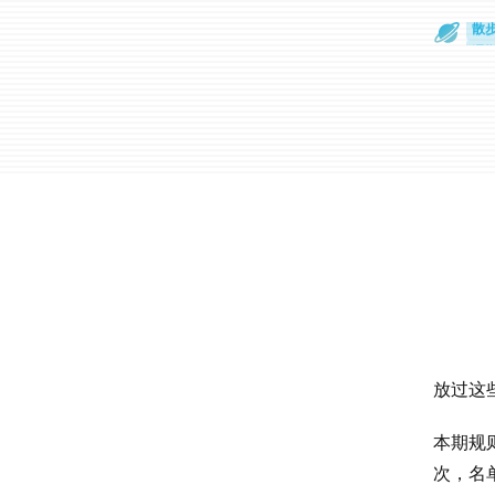
散
通
放过这些
本期规
次，名