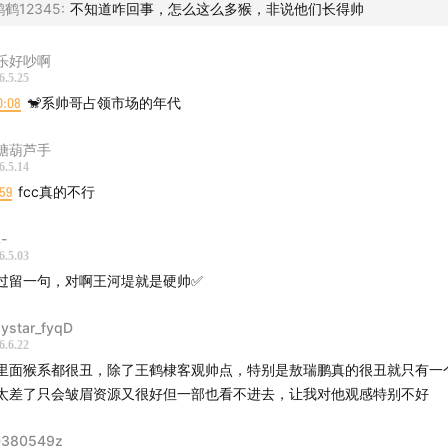
鹤鹤12345
:
不知道咋回事，怎么这么多猴，非说他们长得帅
乐好吵啊
6.5.25
0:08
🐒系帅哥占领市场的年代
糖葫芦手
6.5.14
59
fcc真的不行
-
6.5.03
过留一句，对啊王河堤就是硬帅✅
ystar_fyqD
6.6.22
里面猴系都很丑，除了王鹤棣客观帅点，特别是敖瑞鹏真的很丑就只有一
太差了只会皱眉资源又很好但一部也看不进去，让我对他观感特别不好
380549z