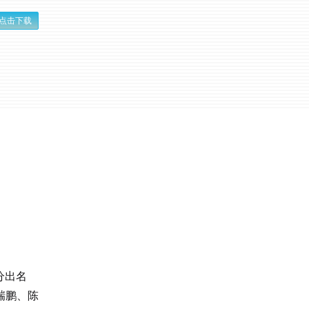
点击下载
分出名
瑞鹏、陈