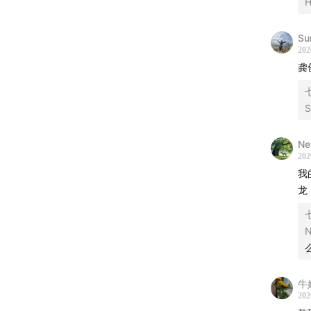
21:29
第
Su
202
25:35
第
龚
七
32:29
第
S
41:06
倒
Ne
202
55:13
三
我
龙
57:31
D
七
N
牛
202