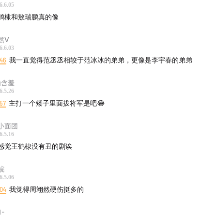
6.6.05
鹤棣和敖瑞鹏真的像
然V
6.6.03
:46
我一直觉得范丞丞相较于范冰冰的弟弟，更像是李宇春的弟弟
ig含羞
6.5.26
57
主打一个矮子里面拔将军是吧😂
_小面团
6.5.16
感觉王鹤棣没有丑的剧诶
鲩
6.5.06
:04
我觉得周翊然硬伤挺多的
1-