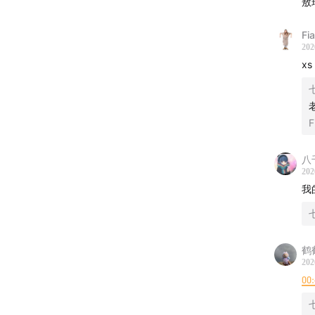
敖
Fi
202
x
七
F
八
202
我
七
鹤
202
00:
七