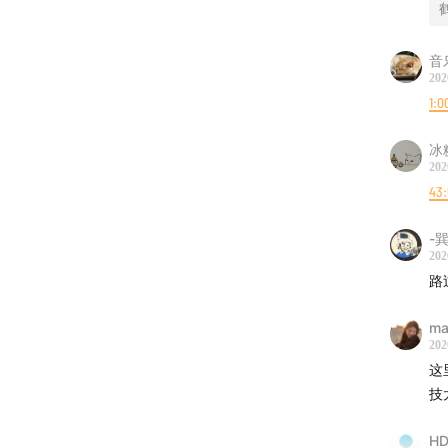
音
202
1:0
冰
202
43:
-巽
202
路
ma
202
这
技
HD