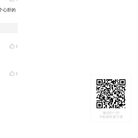
个心肝的
1
1
微信扫一扫
手机收听更方便