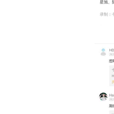
星旭、
录制：
剪辑：
00:22
本
HD
以下排
202
想
03:36
第
七
06:01
第
H
10:01
第
Ha
14:19
第
202
期
17:47
第