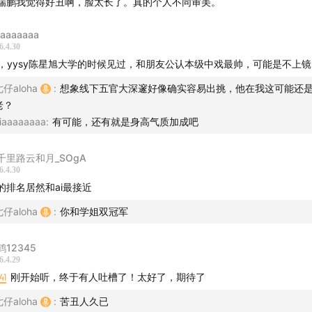
瑞鹏我觉得好丑啊，脸太长了。真的个人不同审美。
aaaaaaaa
6.4.30
s，yysy陈星旭大学的时候见过，和朋友公认本级中戏最帅，可能是不上
仔aloha
:
想象线下五官大深邃好像确实容易出挑，他在我这可能还
老？
iaaaaaaaa
:
有可能，还有就是身高气质加成吧
千里路云和月_SOgA
6.4.30
的排名居然和ai最接近
仔aloha
:
你和学姐双冠军
鹤12345
6.4.29
41
刚开始听，终于有人吐槽了！太好了，期待了
仔aloha
:
苦丑人久已