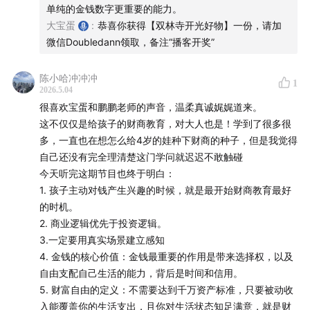
- 财富自由：被动收入覆盖生活支出，内心知足幸福
单纯的金钱数字更重要的能力。
大宝蛋
:
恭喜你获得【双林寺开光好物】一份，请加
- 成年人也需要6–12个月现金流储备，获得生活安全感
微信Doubledann领取，备注“播客开奖”
44:30
–
48:30
| 亲子财商教育方法：混龄+家长参与+教育
陈小哈冲冲冲
1
戏剧
2026.5.04
很喜欢宝蛋和鹏鹏老师的声音，温柔真诚娓娓道来。
- 家长是孩子最好的财商导师
这不仅仅是给孩子的财商教育，对大人也是！学到了很多很
多，一直也在想怎么给4岁的娃种下财商的种子，但是我觉得
- 用故事、戏剧、真实场景，让孩子自然长出金钱认知
自己还没有完全理清楚这门学问就迟迟不敢触碰
今天听完这期节目也终于明白：
- 成长在看不见的地方，像种子一样向下扎根
1. 孩子主动对钱产生兴趣的时候，就是最开始财商教育最好
的时机。
【关于义乌亲子财商营】
2. 商业逻辑优先于投资逻辑。
3.一定要用真实场景建立感知
确定排期为：1）7.26-28义乌亲子财商团；2）8.8-10义
4. 金钱的核心价值：金钱最重要的作用是带来选择权，以及
乌亲子财商团；详见下方海报，报名详询微信：
自由支配自己生活的能力，背后是时间和信用。
5. 财富自由的定义：不需要达到千万资产标准，只要被动收
Doubledann
入能覆盖你的生活支出，且你对生活状态知足满意，就是财