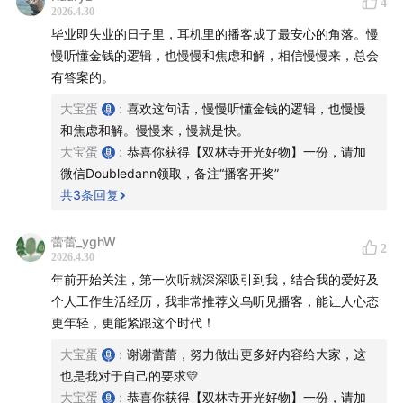
4
2026.4.30
毕业即失业的日子里，耳机里的播客成了最安心的角落。慢
慢听懂金钱的逻辑，也慢慢和焦虑和解，相信慢慢来，总会
有答案的。
大宝蛋
:
喜欢这句话，慢慢听懂金钱的逻辑，也慢慢
和焦虑和解。慢慢来，慢就是快。
大宝蛋
:
恭喜你获得【双林寺开光好物】一份，请加
微信Doubledann领取，备注“播客开奖”
共
3
条回复
蕾蕾_yghW
2
2026.4.30
年前开始关注，第一次听就深深吸引到我，结合我的爱好及
个人工作生活经历，我非常推荐义乌听见播客，能让人心态
更年轻，更能紧跟这个时代！
大宝蛋
:
谢谢蕾蕾，努力做出更多好内容给大家，这
也是我对于自己的要求💛
大宝蛋
:
恭喜你获得【双林寺开光好物】一份，请加