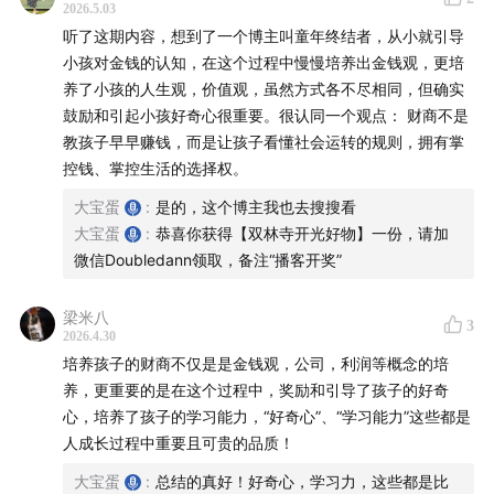
2026.5.03
33:30
–
37:30
| 孩子自制财富账本：存钱+梦想金+急用金
听了这期内容，想到了一个博主叫童年终结者，从小就引导
小孩对金钱的认知，在这个过程中慢慢培养出金钱观，更培
- 梦想金：延迟满足，为长期目标储蓄
养了小孩的人生观，价值观，虽然方式各不尽相同，但确实
鼓励和引起小孩好奇心很重要。很认同一个观点： 财商不是
- 急用金：允许冲动消费，给孩子情绪空间
教孩子早早赚钱，而是让孩子看懂社会运转的规则，拥有掌
控钱、掌控生活的选择权。
- 亲手记账、画图表，用孩子的方式理解金融
大宝蛋
:
是的，这个博主我也去搜搜看
37:30
–
40:10
| 允许孩子“浪费”，这是人生最低成本的试错
大宝蛋
:
恭喜你获得【双林寺开光好物】一份，请加
微信Doubledann领取，备注“播客开奖”
- 280元玩20分钟蹦床，对比一车食材，瞬间理解购买力
梁米八
3
- 小时候的代价最小，避免长大付出更高昂的金钱教训
2026.4.30
培养孩子的财商不仅是是金钱观，公司，利润等概念的培
养，更重要的是在这个过程中，奖励和引导了孩子的好奇
40:10
–
44:30
| 钱的终极意义：不是豪车别墅，是选择权
心，培养了孩子的学习能力，“好奇心”、“学习能力”这些都是
人成长过程中重要且可贵的品质！
- 钱=时间+信用+选择权+自由支配生活的能力
大宝蛋
:
总结的真好！好奇心，学习力，这些都是比