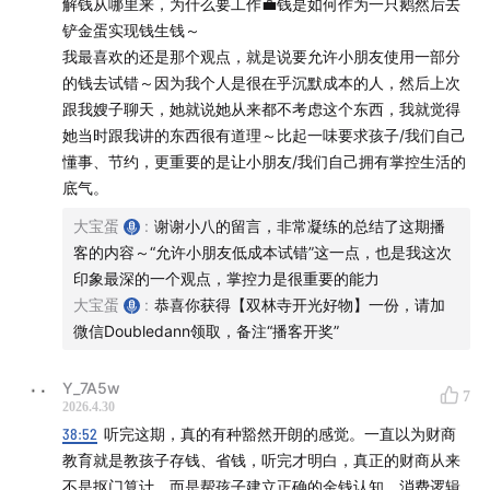
解钱从哪里来，为什么要工作💼钱是如何作为一只鹅然后去
老师；参与上海市多所学校的演讲、德育、科创类课程的
铲金蛋实现钱生钱～
研发与教学活动。
我最喜欢的还是那个观点，就是说要允许小朋友使用一部分
的钱去试错～因为我个人是很在乎沉默成本的人，然后上次
时间轴
跟我嫂子聊天，她就说她从来都不考虑这个东西，我就觉得
她当时跟我讲的东西很有道理～比起一味要求孩子/我们自己
03:00
–
05:10
| 孩子的“投资”，和大人想的完全不一样
懂事、节约，更重要的是让小朋友/我们自己拥有掌控生活的
底气。
- 儿童财商不教炒股买基金，先建立“商业逻辑”而非理财技
巧
大宝蛋
:
谢谢小八的留言，非常凝练的总结了这期播
客的内容～“允许小朋友低成本试错”这一点，也是我这次
- 投资是最后一步，先懂行业、好公司、创始人与护城河
印象最深的一个观点，掌控力是很重要的能力
大宝蛋
:
恭喜你获得【双林寺开光好物】一份，请加
- 财商教育的核心：先懂“为什么”，再学“怎么做”
微信Doubledann领取，备注“播客开奖”
05:10
–
09:30
| 8岁儿子真实案例：钱为什么会变多？
Y_7A5w
7
2026.4.30
38:52
听完这期，真的有种豁然开朗的感觉。一直以为财商
- 3岁开银行卡，压岁钱全部自己管理，柜台存钱建立真实
教育就是教孩子存钱、省钱，听完才明白，真正的财商从来
感知
不是抠门算计，而是帮孩子建立正确的金钱认知、消费逻辑