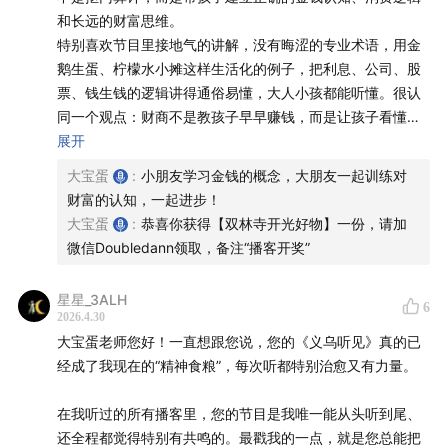
和长远的财富思维。
- 用“钱会长出手脚去上班”讲懂利息，用“金鹅与金蛋”理解
特别喜欢节目里接地气的讲解，没有晦涩的专业术语，用金
本金与收益
鹅生蛋、柠檬水小摊这样生活化的例子，把利息、公司、股
票、钱生钱的逻辑讲得通俗易懂，大人小孩都能听懂。很认
- 银行赚钱逻辑：利差——把钱借给需要的人，产生收益
同一个观点：财商不是教孩子早早赚钱，而是让孩子看懂社
分给储户
会运转的规则，拥有掌控金钱、掌控生活的选择权。
展开
比起一味没收压岁钱、盲目给孩子灌输“钱难赚要省着花”，
大宝蛋
:
小朋友学习金钱的概念，大朋友一起训练对
09:30
–
13:10
| 富爸爸思维：不说“买不起”，只想“怎么买得
节目里提到的三账户管理、消费分类、让孩子自主支配零花
财富的认知，一起进步！
起”
钱、低成本试错的教育方式，才是真正有意义的家庭教育。
大宝蛋
:
恭喜你获得【双林寺开光好物】一份，请加
家长学会引导，孩子学会理性，既不拜金也不匮乏，树立健
微信Doubledann领取，备注“播客开奖”
- 用演唱会门票缺口，引导孩子思考“让钱去更好的地方上
康的金钱观。
班”
不止是亲子财商课，更是成年人的财富觉醒课，听完收获满
星星_3ALH
6
满，值得所有家长反复收听、践行！
2026.4.30
- 不用名词解释公司，用柠檬水小摊、蛋仔游戏、乐高讲
大宝蛋老师您好！一直想跟您说，您的《义乌听见》真的已
懂“家庭小公司”
经成了我现在的“精神食粮”，每次听都特别治愈又有力量。
- 公司=分工+成本+产品+利润，孩子秒理解
在我听过的所有播客里，您的节目是我唯一能从头听到尾、
还全程都觉得特别有共鸣的。最戳我的一点，就是您总能把