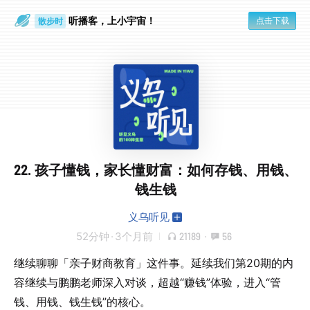
散步时
听播客，上小宇宙！
点击下载
通勤路上
22. 孩子懂钱，家长懂财富：如何存钱、用钱、
钱生钱
义乌听见
52分钟
·
3个月前
21189
·
56
继续聊聊「亲子财商教育」这件事。延续我们第20期的内
容继续与鹏鹏老师深入对谈，超越“赚钱”体验，进入“管
钱、用钱、钱生钱”的核心。