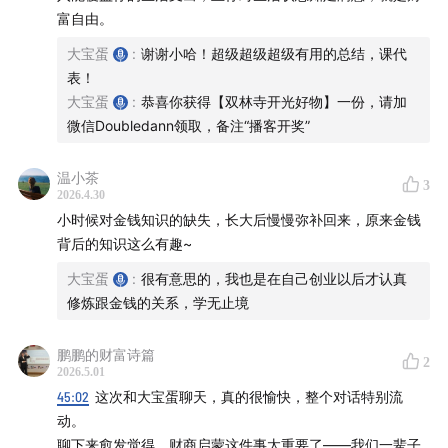
富自由。
大宝蛋
:
谢谢小哈！超级超级超级有用的总结，课代
表！
大宝蛋
:
恭喜你获得【双林寺开光好物】一份，请加
微信Doubledann领取，备注“播客开奖”
温小茶
3
2026.4.30
小时候对金钱知识的缺失，长大后慢慢弥补回来，原来金钱
背后的知识这么有趣~
大宝蛋
:
很有意思的，我也是在自己创业以后才认真
修炼跟金钱的关系，学无止境
鹏鹏的财富诗篇
2
2026.5.01
45:02
这次和大宝蛋聊天，真的很愉快，整个对话特别流
动。
聊下来愈发觉得，财商启蒙这件事太重要了——我们一辈子