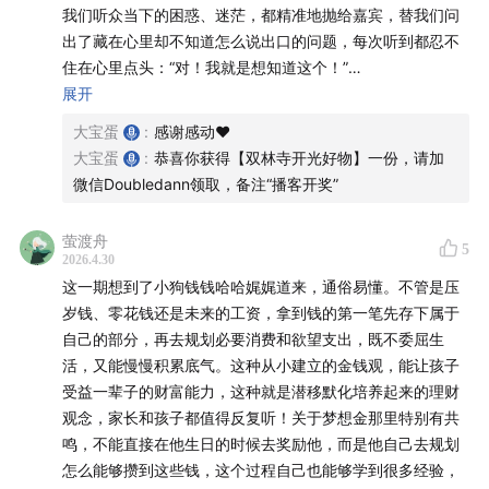
13:10
–
19:30
| 从生活发现好公司：8岁孩子如何看懂小米？
我们听众当下的困惑、迷茫，都精准地抛给嘉宾，替我们问
出了藏在心里却不知道怎么说出口的问题，每次听到都忍不
- 好公司标准：人人需要、家家都用、有生命力
住在心里点头：“对！我就是想知道这个！”
展开
- 从空调、吸尘器、手机、汽车，发现小米生态，理解“大
尤其是您邀请嘉宾科普社保、劳动合同和法律相关的内容，
大宝蛋
:
感谢感动❤️
众选择”
真的让我对法律和自身权益有了全新的认知，也清楚了自己
大宝蛋
:
恭喜你获得【双林寺开光好物】一份，请加
在工作里该有的保障，听完心里踏实了很多。还有您聊到“在
微信Doubledann领取，备注“播客开奖”
- 用“钱去小米上班”讲懂股东、股票、长期等待与企业成长
什么都没有的情况下，怎么找到自己的方向”那几期，也给了
我特别多启发。加上您分享的义乌故事，让我第一次真切感
萤渡舟
19:30
–
23:30
| 真实投资体验：孩子眼中没有“套牢”，只有
5
受到了那种鲜活的、充满可能性的创业氛围，瞬间就觉得整
2026.4.30
个人都有干劲了。原来好的内容和环境，真的能给人这么多
“更便宜”
这一期想到了小狗钱钱哈哈娓娓道来，通俗易懂。不管是压
力量，也让我对未来多了很多期待和勇气。
岁钱、零花钱还是未来的工资，拿到钱的第一笔先存下属于
- 定投实践：每月买入，股价下跌=钱更有购买力
自己的部分，再去规划必要消费和欲望支出，既不委屈生
真的特别感谢您，能把这么真诚又有干货的内容带给我们，
活，又能慢慢积累底气。这种从小建立的金钱观，能让孩子
每次听完都觉得自己又充满电了！
- 投资不是投机，是和公司一起成长，共担风险共享收益
受益一辈子的财富能力，这种就是潜移默化培养起来的理财
观念，家长和孩子都值得反复听！关于梦想金那里特别有共
- 不盲目追星式热爱，用阅读与调研建立理性认知
鸣，不能直接在他生日的时候去奖励他，而是他自己去规划
怎么能够攒到这些钱，这个过程自己也能够学到很多经验，
23:30
–
28:10
| 家庭财商第一课：管好压岁钱，比什么都重