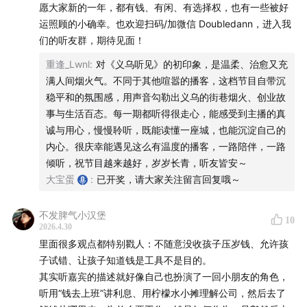
愿大家新的一年，都有钱、有闲、有选择权，也有一些被好
运照顾的小确幸。也欢迎扫码/加微信 Doubledann，进入我
们的听友群，期待见面！
重逢_Lwnl
:
对《义乌听见》的初印象，是温柔、治愈又充
满人间烟火气。不同于其他喧嚣的播客，这档节目自带沉
稳平和的氛围感，用声音勾勒出义乌的街巷烟火、创业故
事与生活百态。每一期都听得很走心，能感受到主播的真
诚与用心，慢慢聆听，既能读懂一座城，也能沉淀自己的
内心。很庆幸能遇见这么有温度的播客，一路陪伴，一路
倾听，祝节目越来越好，岁岁长青，听友皆安～
为庆祝《义乌听见》播客破3.7万粉，将会在本期节目评论
大宝蛋
:
已开奖，请大家关注留言回复哦～
区抽10位幸运听众，送出义乌双林寺开光挂件一份。欢迎
积极互动👏
不发脾气小汉堡
10
2026.4.30
本期嘉宾
里面很多观点都特别戳人：不随意没收孩子压岁钱、允许孩
子试错、让孩子知道钱是工具不是目的。
鹏鹏老师：一秒钟的改变 财商教育品牌合伙人。上海包玉
其实听嘉宾的描述就好像自己也扮演了一回小朋友的角色，
刚实验学校、上海宝山区世外学校等《走进财商的世界》
听用“钱去上班”讲利息、用柠檬水小摊理解公司，然后去了