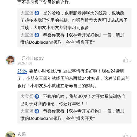
而不是习惯了父母给的这样。
要
大宝蛋
:
是的哈哈，跟鹏鹏老师聊天的这期，也唤醒
了很多本我记忆里的书籍。也强烈推荐大家可以试试亲子
- 压岁钱绝不没收，全权交给孩子，透明记账、亲自感谢
共读，大朋友小朋友都能学习到很多
长辈
大宝蛋
:
恭喜你获得【双林寺开光好物】一份，请加
微信Doubledann领取，备注“播客开奖”
- 花钱比赚钱更贴近孩子，从花钱理解购买力与价值
一只小Happy
5
- 记账：从记父母开销开始，低成本建立金钱认知
2026.4.30
23:24
要是小时候就听到这些事情有多好啊！现在24读研
28:10
–
33:30
| 核心法则：先支付给自己
了，小朋友三四年就经历的东西我24才知道，这种节目真的
很好！小朋友从小就建立培养自己的财商。
- 所有收入第一时间先存下一部分，再花剩余的钱
大宝蛋
:
不晚的哈哈，我都30岁了才开始系统训练自
己对于财商的概念，你还好年轻！！
- 消费分类：必要消费、欲望消费、延迟消费、投资、捐
大宝蛋
:
恭喜你获得【双林寺开光好物】一份，请加
赠
微信Doubledann领取，备注“播客开奖”
- 用金币游戏，让孩子学会花钱顺序与金钱分配
玄果
2