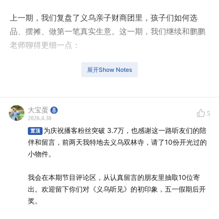
上一期，我们复盘了义乌亲子财商团里，孩子们如何选
品、摆摊、做第一笔真实生意。这一期，我们继续和鹏鹏
老师聊得更细一点：
财商到底是什么？孩子要怎么从日常生活里理解钱？家长
展开Show Notes
又该如何参与其中？
我们从压岁钱、零花钱、记账、利息、银行讲起，也聊到
大宝蛋
5
怎么用孩子熟悉的生活案例，去理解公司、投资、股票和
2026.4.30
为庆祝播客粉丝突破 3.7万，也感谢这一路听友们的陪
选择权。
置顶
伴和留言，前两天我特地去义乌双林寺，请了10份开光过的
小物件。
这不是一堂“教孩子赚钱”的课，更像是一次大人和孩子一
起重新理解钱的对话。
我会在本期节目评论区，从认真留言的朋友里抽取10位寄
出。欢迎留下你们对《义乌听见》的初印象，五一假期后开
奖。