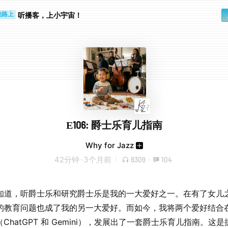
听播客，上小宇宙！
勤路上
睛好累
E106: 爵士乐育儿指南
Why for Jazz
42分钟
·
3个月前
8309
·
104
知道，听爵士乐和研究爵士乐是我的一大爱好之一。在有了女儿
的教育问题也成了我的另一大爱好。而如今，我将两个爱好结合
（ChatGPT 和 Gemini），发展出了一套爵士乐育儿指南。这