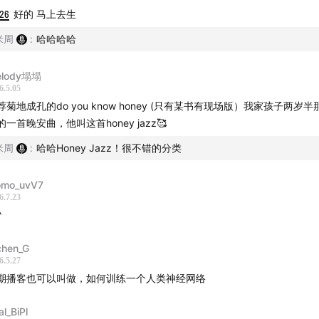
力的早期培养。
:26
好的 马上去生
米周
:
哈哈哈哈
：Jazz Hip Hop 与持续注意力的构建
elody塌塌
：
1. Aruarian Dance (Nujabes) 2. Luv(sic) Part 3 (Nujabes) 
6.5.05
or Life Will Born (Uyama Hiroto) 4. Feather (Nujabes)
荐菊地成孔的do you know honey (只有某书有现场版）我家孩子两岁
的一首晚安曲，他叫这首honey jazz🥰
分析：
米周
:
哈哈Honey Jazz！很不错的分类
经科学：
稳定的 Loop（循环）能给大脑提供极强的“神经安全性
mo_uvV7
奏是高度可预测的，而上层的钢琴即兴是流动的，这能训练**前
6.7.23
frontal Cortex）**在稳定的背景中提取细微的变化信号。
^
心理学：
这个阶段孩子开始能进行较长时间的专注游戏。高质
chen_G
低皮质醇水平，延长其**深度探索（Deep Play）**的时间窗
6.5.27
期播客也可以叫做，如何训练一个人类神经网络
月：奇数拍与认知弹性（两岁里程碑）
al_BiPl