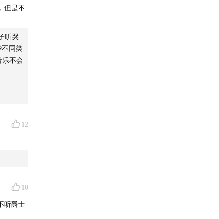
，但是不
子听哭
买些不同类
音乐不会
12
10
不听爵士