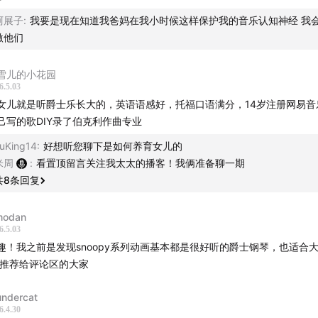
at’d I Say – Ray Charles
阿展子
:
我要是现在知道我爸妈在我小时候这样保护我的音乐认知神经 我
激他们
rly Summer – Ryo Fukui
雪儿的小花园
ymn to Freedom – Oscar Peterson
6.5.03
女儿就是听爵士乐长大的，英语语感好，托福口语满分，14岁注册网易音
议的爵士乐育儿歌单（20月龄-36月龄）
己写的歌DIY录了伯克利作曲专业
uKing14
:
好想听您聊下是如何养育女儿的
月：高保真钢琴触键（物理建模期）
米周
:
看置顶留言关注我太太的播客！我俩准备聊一期
共
8
条回复
：
Midnight Sugar (山本刚), C-Jam Blues (Red Garland), Lin
ince Guaraldi), Bag’s Groove (MJQ)
modan
6.5.03
分析：
趣！我之前是发现snoopy系列动画基本都是很好听的爵士钢琴，也适合
 推荐给评论区的大家
经科学：
20个月的孩子，内耳耳蜗的**
音调映射
（Tonotopic 
行最后的物理微调。山本刚这类钢琴录音拥有极高的“
瞬态响应
undercat
6.4.30
nsients）”，每一个音符的起始极其清晰。这种“干净”的声音信