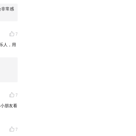
会非常感
7
乐人，用
us and
7
大小朋友看
map）**
7
号能最大程