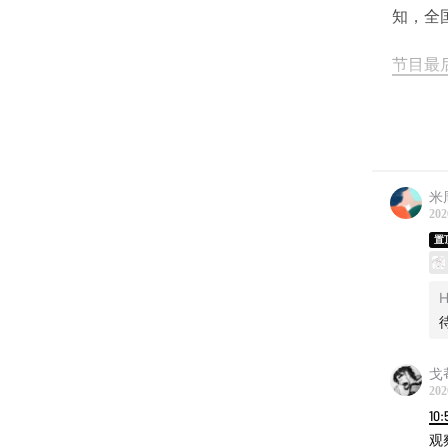
知，全
节目最后
今年十一
针对
巴
队，深
的全景
米
202
点击上
置
戈
202
10:
观