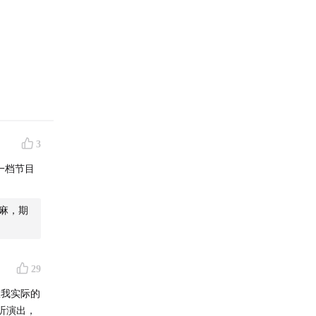
起了一个
i
联合带
流为主线
友可以
3
另一档节目
麻，期
29
从我实际的
听演出，