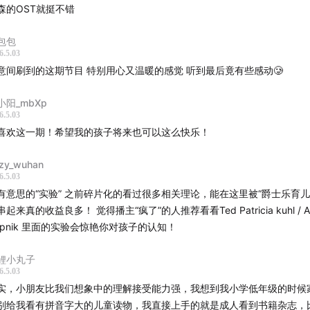
森的OST就挺不错
听觉系统解码的噪音，帮助大脑建立“钢琴”这种复杂音色的高质
包包
6.5.03
心理学：
此时孩子处于
感知运动阶段
的尾声，通过“敲击”产生的
意间刷到的这期节目 特别用心又温暖的感觉 听到最后竟有些感动🥲
其注意力。钢琴的打击乐属性最能引起这种因果关系的共鸣。
小阳_mbXp
6.5.03
月：行走贝斯与前庭系统平衡
喜欢这一期！希望我的孩子将来也可以这么快乐！
：
1. Work Song (Nat Adderley) 2. Killer Joe (Benny Golson)
zy_wuhan
n the Closet (Bud Powell) 4. Strollin’ (Horace Silver)
6.5.03
有意思的“实验” 之前碎片化的看过很多相关理论，能在这里被“爵士乐育儿
分析：
串起来真的收益良多！ 觉得播主“疯了”的人推荐看看Ted Patricia kuhl / Al
opnik 里面的实验会惊艳你对孩子的认知！
经科学：
这一组曲目强调
Walking Bass（行走贝斯）
。稳定的
低音提琴拨奏（Quarter-note pulse）能直接激活
基底神经节
鲤小丸子
6.5.03
节奏与运动控制的核心。
实，小朋友比我们想象中的理解接受能力强，我想到我小学低年级的时候
别给我看有拼音字大的儿童读物，我直接上手的就是成人看到书籍杂志，