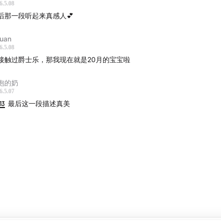
6.5.08
：
1. Take Five (Dave Brubeck) 2. Unsquare Dance (Dave B
后那一段听起来真感人💕
 Rondo à la Turk (Dave Brubeck) 4. Eleven Four (Paul Desm
uan
分析：
6.5.08
接触过爵士乐，那我现在就是20月的宝宝啦
经科学：
两岁是
突触剪枝（Synaptic Pruning）剧烈发生的
 4/4 拍，大脑会认定 5/4 或 9/8 为“不可理解信号”。输入奇
泡的奶
6.5.07
系统的认知弹性（Cognitive Flexibility）
，训练大脑在不对
13
最后这一段描述真美
阶的数学规律。
心理学：
此阶段孩子自我意识觉醒（Terrible Twos），非对
了这种不安分的探索精神，帮助她建立对“不平衡”的心理包容力
：和声色彩与审美拓宽（25m – 30m）
标：
引入复杂和弦（9, 11, 13音），在听觉皮层建立高维度的“