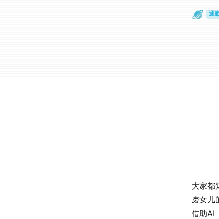
通
眼
大家都
磨女儿
借助AI