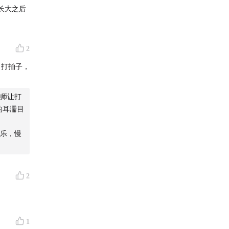
。这种稳
长大之后
前庭系
2
 打拍子，
ver) 3.
) 5.
师让打
的耳濡目
乐，慢
’s
应）
结
2
她在无
1
蒙，更是