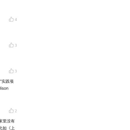
量统计模
4
声音最
3
 3.
3
”实践项
ison
、如同
，这是人
2
家里没有
比如《上