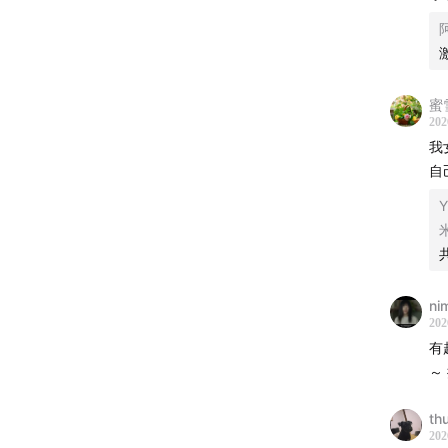
23:09
Wh
26:30
Ea
蜜
28:52
H
202
我
AI建
自
Y
20个
●
曲目
Lucy (V
ni
202
●
深度
有
～
○
脑神
正在进
th
202
（Tra