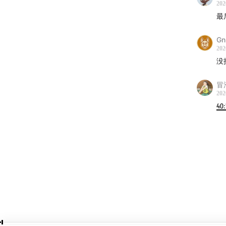
202
●
曲目
最
3. Blue
Gn
●
深度
202
没
○
脑神
此时只听
冒
202
了保持神经
40:
找更高
○
发育
好契合
第二阶段
核心目
系”。