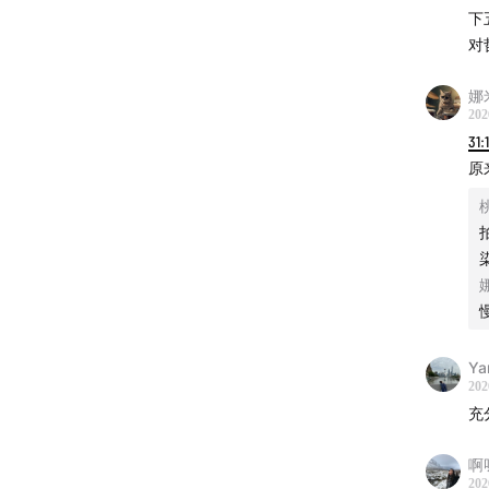
○
发育
下
定的低
对
统感知重
娜
22个月
202
31:
●
曲目
原
The Si
What’d 
●
深度
○
脑神
area
Ya
202
构，完
充
○
发育
啊
意识中
202