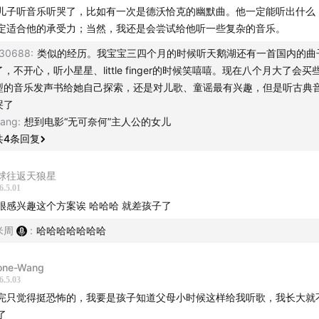
儿子听音乐听哭了，比如有一次是德沃恰克的幽默曲。他一定能听出什么
定适合他的承受力；当然，我还是会尝试给他听一些复杂的音乐。
30688
:
类似的经历。我宝宝三四个月的时候听天鹅湖还有一首国内的曲
了，不开心，听小星星、little finger的时候笑嘻嘻。现在八个月大了会
型的音乐发声书给她自己探索，还是对儿歌、童谣最有兴趣，但是听古典
哭了
ang
:
想到电影“无可奈何”主人公的女儿
共
4
条回复
球往返天狼星
6.5.01
我很感兴趣这个方案诶 哈哈哈 就差孩子了
米周
:
哈哈哈哈哈哈哈
启法国之旅
one-Wang
6.5.03
完只觉得挺恐怖的，我要是孩子知道父母小时候这样给我听歌，我长大就
t of the Show:
了