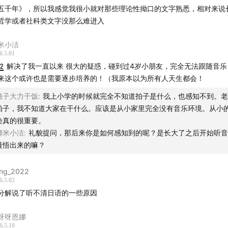
心理学：
21个月的孩子正处于走路重心从摇晃趋向平稳的阶段
五千年》，所以我感觉我很小就对那些理论性拗口的文字熟悉，相对来说
频驱动能与她的身体运动产生
神经夹带（Entrainment）
，通过
哲学或者社科类文字没那么难进入
力与节奏的重合，建立起最早的“摇摆感（Swing Feeling）”。
米小洁
：硬波普（Hard Bop）与社交对话逻辑
6.5.01
12
解决了我一直以来 很大的疑惑，碰到过4岁小朋友，完全无法跟随音乐
：
1. Moanin’ (Art Blakey) 2. Song for My Father (Horace Sil
来这个或许也是需要逐步培养的！（我原本以为所有人天生都会！
dewinder (Lee Morgan) 4. Watermelon Man (Herbie Hancock
桃子大力干饭
:
我上小学的时候就完全不知道拍子是什么，也感知不到。老
I Say (Ray Charles)
拍子，我不知道大家在干什么。应该是从小家里完全没有音乐环境。从小
染真的很重要。
分析：
娜米小洁
:
礼貌提问，那后来你是如何感知到的呢？是长大了之后开始听音
慢悟出来的嘛？
经科学：
此时孩子正经历语言词汇量的激增，**布罗卡区（Broca
）**极度活跃。这些曲目中经典的
Call & Response（呼唤与回
ng_2022
6.5.02
美契合了大脑对社交性沟通的生理渴望。
分解说了听不清日语的一些原因
心理学：
此时孩子开始理解“轮流”的概念。通过这种音乐结构，
呀呀恩娜
练习了沟通的节奏感，激活了
镜像神经元系统
，这不仅是音乐启
6.5.10