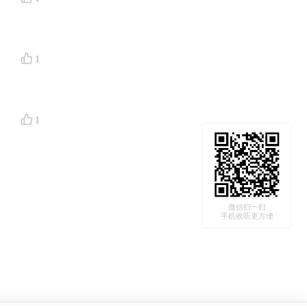
rubeck)
ond)
1
节点。如果
数拍是为
1
称中寻
称的节奏正
。
微信扫一扫
手机收听更方便
美学坐标