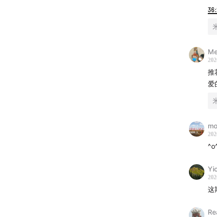
共情能
36
23个月
M
●
曲目
202
Waltz f
推
爱
●
深度
○
脑神
mo
背景节
202
（Pre
^o
○
发育
Yi
乐句能降
202
这
24个
Re