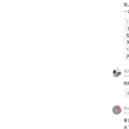
我
一
1
K
地
202
扫码开
St
202
看
Playlis
乐