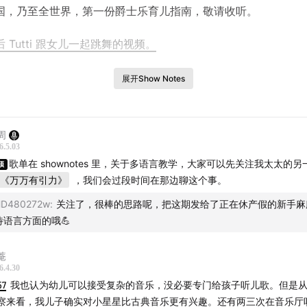
国，乃至全世界，第一份爵士乐育儿指南，敬请收听。
 Tutti 跟女儿一起跳舞的视频。
假期，Why for Jazz 联合 SEAIC 法国中欧艺术创新中心发
展开Show Notes
黎和波尔多的法国旅行团
。我将与建筑艺术学者，我的太太
Tutt
入法国，开启一趟沉浸式的以爵士乐，建筑，红酒和文化学习交
之旅。旅行团即可开始报名，计划招募15位同行者。有兴趣的朋
周
6.5.03
面链接，或直接添加下面二维码进行咨询。期待十一相见。
歌单在 shownotes 里，关于多语言教学，大家可以先关注我太太的
顶
《万万有引力》
，我们会过段时间在那边聊这个事。
HD480272w
:
关注了，很棒的思路呢，把这期发给了正在休产假的新手麻
待语言方面的哦💪
菴
6.4.30
57
我也认为幼儿可以接受复杂的音乐，没必要专门给孩子听儿歌。但是
察来看，我儿子确实对小星星比古典音乐更有兴趣。还有两三次在音乐厅