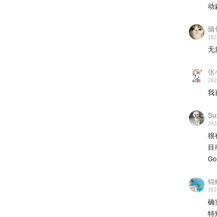
动
度减少
型。
腼
202
○
发展
无
能吸引
张
202
21个
我
●
曲目
Su
Blues i
202
很
●
深度
目
G
○
脑神
心跳般的
锦
202
类处理
确
特