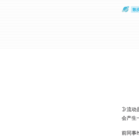
散
通
🌛流
会产生
前同事