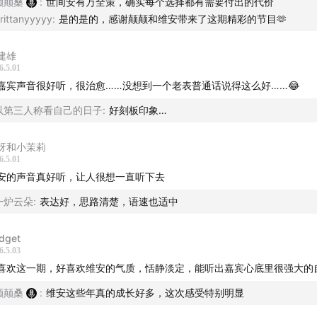
一种稳定生活中，也会感受到自己的短板和焦虑
颠颠桑
:
世间安有万全策，确实每个选择都有需要付出的代价
rittanyyyyy
:
是的是的，感谢颠颠和维安带来了这期精彩的节目🫶
是环境的产物，城市气质影响生活行为方式
建雄
隔多年，重回自由职业的感受如何
6.5.01
嘉宾声音很好听，很治愈……没想到一个老表普通话说得这么好……😂
以第三人称看自己的日子
:
好刻板印象…
呀和小茉莉
6.5.01
安的声音真好听，让人很想一直听下去
一炉云朵
:
表达好，思路清楚，语速也适中
idget
6.5.03
喜欢这一期，好喜欢维安的气质，恬静淡定，能听出嘉宾心底里很强大的
颠颠桑
:
维安这些年真的成长好多，这次感受特别明显