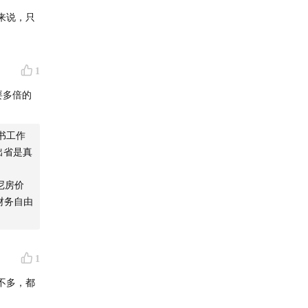
来说，只
1
要多倍的
书工作
出省是真
尼房价
财务自由
1
不多，都