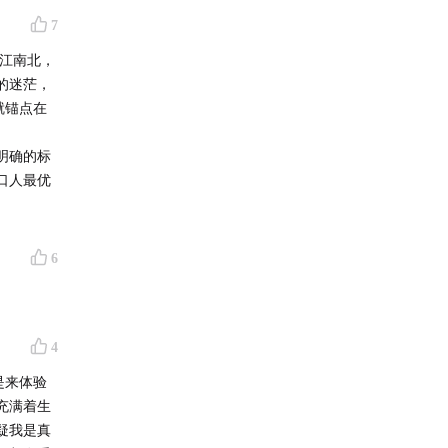
7
大江南北，
的迷茫，
就锚点在
明确的标
口人最优
6
4
是来体验
充满着生
疑我是真