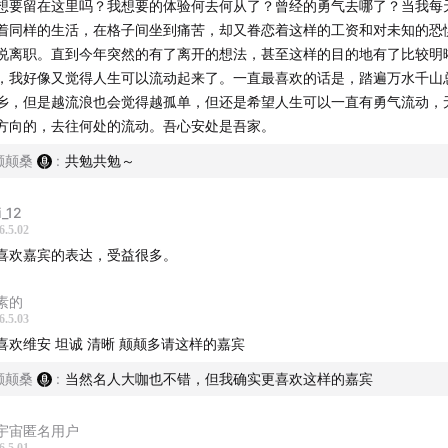
想要留在这里吗？我想要的体验何去何从了？曾经的勇气去哪了？当我每
着同样的生活，在格子间坐到痛苦，却又眷恋着这样的工资和对未知的恐
看理想音频编辑，播客「看理想圆桌」制作人&主播
说离职。直到今年突然的有了离开的想法，甚至这样的目的地有了比较明
，我好像又觉得人生可以流动起来了。一直最喜欢的话是，踏遍万水千山
乡，但是越流浪也会觉得越孤单，但还是希望人生可以一直有勇气流动，
方向的，去往何处的流动。吾心安处是吾家。
作
颠颠桑
:
共勉共勉～
topia.com.cn
i_12
6.5.02
喜欢嘉宾的表达，受益很多。
素的
6.5.03
喜欢维安 坦诚 清晰 颠颠多请这样的嘉宾
颠颠桑
:
当然名人大咖也不错，但我确实更喜欢这样的嘉宾
宇宙匿名用户