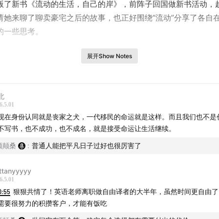
版了新书《流动的生活，自己的岸》，前阵子回国做新书活动，
请她来聊了聊卖豪宅之后的故事，也正好围绕“流动”分享了各自
的一些思考。
展开Show Notes
示
北
去四年中维安的人生大事
6.5.01
现在身份认同就是丧家之犬，一代移民的命运就是这样。而且我们也不是
种流动的生活可以是合理的
不写书，也不成功，也不成名，就是接受命运让生活继续。
颠颠桑
:
普通人能把平凡日子过好也很厉害了
动不必然指向从小地方到大城市
ittanyyyyy
什么一个人要为自己造故乡
6.5.01
0:55
狠狠共情了！英语老师离职做自由译者的大半年，虽然时间更自由了
活在伦敦的人面对的一些问题与我们类似
需要很努力的积攒客户，才能有饭吃