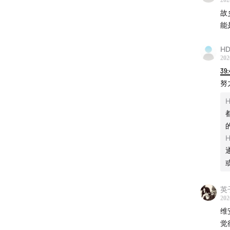
202
故
能
HD
202
39:
努
H
H
英
202
维
觉