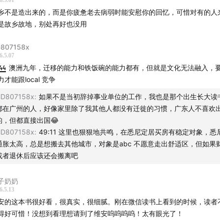
6.5.01
乡不是造出来的，而是你疲惫老去病弱时能安慰你的回忆，可惜对有的人
是故乡故地，别处再好也没用
807158x
6.5.07
44
澳洲九年，迁移的能力和铁饭碗的能力都有，但就是文化无法融入，
力才能跟local 竞争
D807158x
:
如果不是当初辞掉事业单位的工作，我也是那个出生长大读
都在广州的人，好像家里除了我其他人都没有迁徙的习惯，广东人不喜欢
的，但都直接出国😂
D807158x
:
49:11 这里也狠狠地共鸣，在悉尼定居买房有稳定对象，悉
通胀太高，总是想搬去其他城市，对象是abc 不愿意走出舒适区，但如果
或者退休后应该还会搬离吧
子奶奶
6.5.13
安的这本书很好看，很真实，很细腻。刚在微信读书上看到的时候，读者
得好可惜！没想到看理想请到了维安呜呜呜呜！太有眼光了！