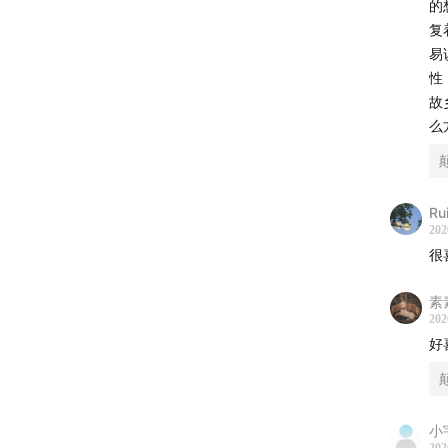
的
复
颠颠，
易
性
故
么
商务合
bd@vis
Ru
202
很
素
202
好
小