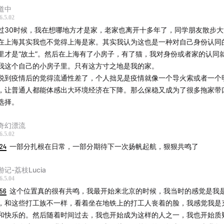
道中
6.5.02
过30时候，我在想哪地方才是家，老家也离开十多年了，同学朋友散步
在上海其实我也不觉得上海是家。其实我认为这也是一种对自己身份认同
里才是“故土”。然后在上海有了小房子，有了猫，我对身份或者家的认同
我这个自己的小房子里。只有这方寸之地是我的家。
说到疫情后的觉得流通性差了，个人拙见是疫情就像一个导火索或者一个
，让普通人都能体感出大环境经济在下降。那么保稳又成为了很多拖家带
选择。
奇幻漂流
6.5.02
与
:24
一部分扎根在日常，一部分期待下一次扬帆起航，狠狠共鸣了
｜
游记-荔枝Lucia
6.5.04
:56
这个位置真的很有共鸣，我最开始来北京的时候，我当时的感觉是我
，看理想前实习生，青年作者，新作《流动的生活，自己的岸》
，和这些打工族不一样，看着坐在地铁上的打工人丧着的脸，我感觉我是
和快乐的。然后随着时间过去，我也开始成为这样的人之一，我也开始质
｜文案｜制作｜