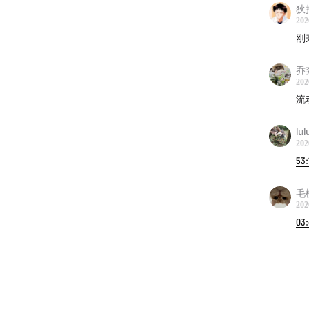
狄
202
刚
乔
202
流动
lu
202
53:
毛
202
03