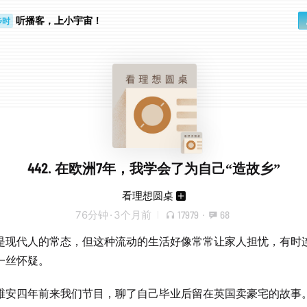
步时
听播客，上小宇宙！
勤路上
442. 在欧洲7年，我学会了为自己“造故乡”
看理想圆桌
76分钟
·
3个月前
17979
·
68
动是现代人的常态，但这种流动的生活好像常常让家人担忧，有时
一丝怀疑。
维安四年前来我们节目，聊了自己毕业后留在英国卖豪宅的故事