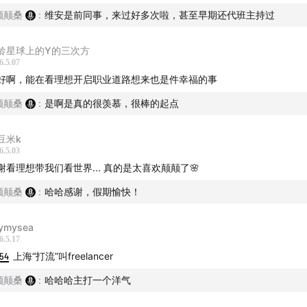
颠颠桑
:
维安是前同事，来过好多次啦，甚至早期还代班主持过
龄星球上的Y的三次方
6.5.07
好啊，能在看理想开启职业道路想来也是件幸福的事
颠颠桑
:
是啊是真的很羡慕，很棒的起点
豆米k
6.5.03
谢看理想带我们看世界... 真的是太喜欢颠颠了🌸
颠颠桑
:
哈哈感谢，假期愉快！
ymysea
6.5.17
:54
上海“打流”叫freelancer
颠颠桑
:
哈哈哈主打一个洋气