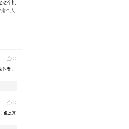
趁这个机
在这个人
22
创作者，
12
，但是真