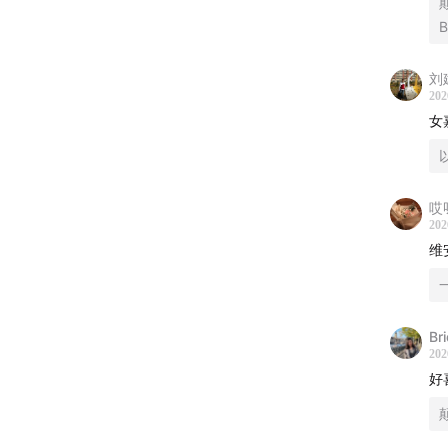
40:58
在
B
51:09
人
刘
59:01
时
202
女
哎
202
维
Br
202
好