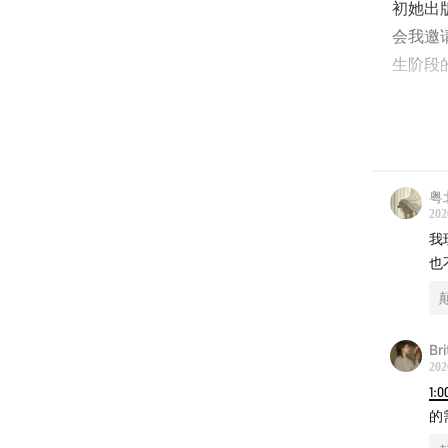
初她出
会我邀
生阶段
收听提
粤
01:29
过
202
我
12:12
一
也
19:18
流
Br
24:14
为
202
1:0
34:24
生
的