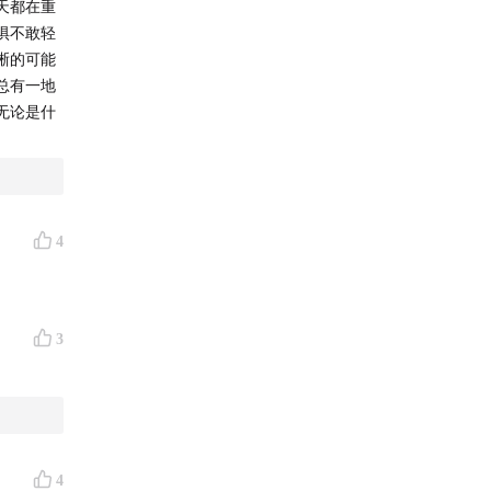
天都在重
惧不敢轻
晰的可能
总有一地
无论是什
4
3
4