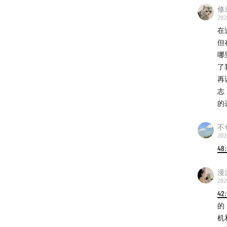
修
202
在
但
哪
了
再
志
的
不
202
本期参
48
｜嘉宾
漫
202
42
尹维安
的
机
｜主播