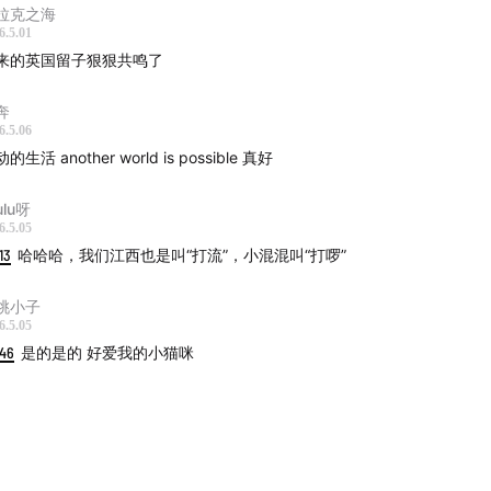
拉克之海
6.5.01
来的英国留子狠狠共鸣了
奔
6.5.06
的生活 another world is possible 真好
lulu呀
6.5.05
13
哈哈哈，我们江西也是叫“打流”，小混混叫“打啰”
桃小子
6.5.05
:46
是的是的 好爱我的小猫咪