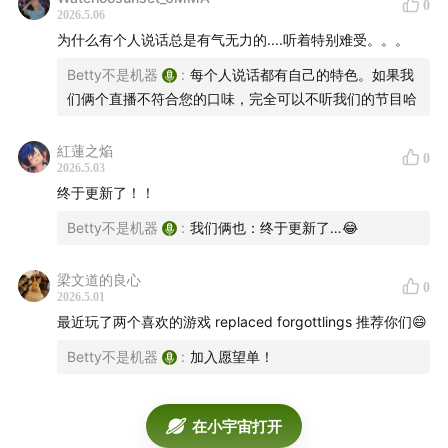
0
《皮拉内西》
2026.5.06
为什么有个人说话总是有气无力的....听着特别难受。。。
《月海与游梦人》
《山海经》
Betty不是机器
:
每个人说话都有自己的特色。如果我
们俩个直播不符合您的口味，完全可以不听我们的节目哈
你可以在苹果播客、小宇宙或Spotify收听我们的节目，也
欢迎订阅、留言和转发分享给身边的朋友，谢谢你的支
紅蓮之焔
0
2026.5.03
持！
终于更新了！！
🕹️
小红书：
⁠⁠⁠⁠⁠⁠⁠⁠⁠⁠⁠⁠⁠⁠⁠⁠⁠⁠⁠⁠小小风暴⁠ Tiny Storm ⁠⁠⁠⁠⁠⁠⁠⁠⁠⁠
Betty不是机器
:
我们俩也：终于更新了…😂
💌 waitwhatpdc@gmail.com
梁文道的良心
0
Host: Betty & Zoey
2026.5.01
最近玩了两个喜欢的游戏 replaced forgottlings 推荐你们😄
CoverArt & Edit: Betty
Music: Zoey
Betty不是机器
:
加入愿望单！
在小宇宙打开