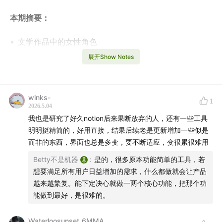
本期摘要：
文学作品中的女性角色
展开Show Notes
虚构中的真实
奇幻与神话世界的建构
winks-
1
2026.5.04
读书笔记工具：电子工具 vs. 古法手抄
我也是研究了好久notion后来果断放弃的人，还有一些工具
明明挺精简的，好用直接，结果后续老是更新增加一些似是
本期提到的书：
而非的东西，界面也总是多变，要不断适应，变很累很难用
Betty不是机器
:
是的，很多原本功能简单的工具，若
《在大车上》（来自《契诃夫短篇小说集》）
想要满足所有用户日益增加的需求，什么都做就会让产品
《安娜卡列尼娜》
越来越繁复。能下定决心就做一两个核心功能，把那个功
《美芬的小世界》（来自小说集《空响炮》）
能做到最好，是很难的。
《海边的卡夫卡》
《世界尽头与冷酷仙境》
Waterloosunset_6MMA