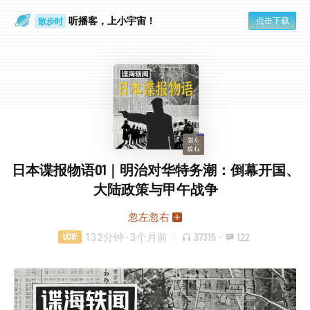
听播客，上小宇宙！
点击下载
散步时
通勤路上
日本谍报物语01｜明治对华特务潮：倒幕开国、
大陆政策与甲午战争
忽左忽右
132分钟
·
3个月前
37315
·
122
试听