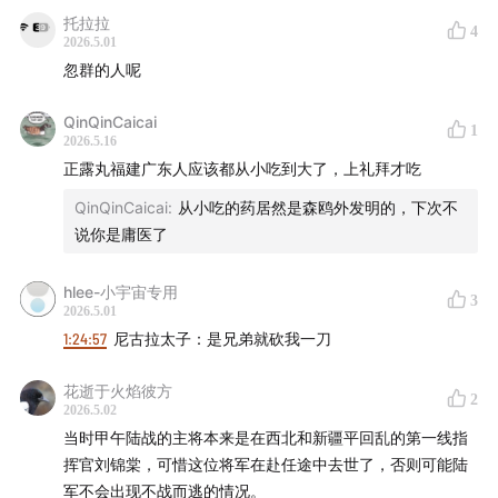
01:37:47
「开万千古未有之局」：张佩纶的「征日」畅想
托拉拉
4
2026.5.01
01:45:34
隐身的军机处：李鸿章权责失衡的困境
忽群的人呢
01:50:43
高升号被击沉是情报战的胜利吗？
QinQinCaicai
1
2026.5.16
01:55:34
「石川伍一案」引发的大清内部斗争
正露丸福建广东人应该都从小吃到大了，上礼拜才吃
QinQinCaicai
:
从小吃的药居然是森鸥外发明的，下次不
02:00:29
战时在华潜伏者的不同结局
说你是庸医了
- 制作团队 -
hlee-小宇宙专用
3
2026.5.01
声音设计 hotair
1:24:57
尼古拉太子：是兄弟就砍我一刀
节目统筹 禾放
花逝于火焰彼方
2
2026.5.02
节目运营 小米粒
当时甲午陆战的主将本来是在西北和新疆平回乱的第一线指
挥官刘锦棠，可惜这位将军在赴任途中去世了，否则可能陆
节目制作 思钊 Yo
军不会出现不战而逃的情况。