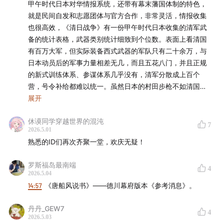
苏联情报史话
》《
谍海轶闻｜民国蓝色恐怖小史
》《
谍海
甲午时代日本对华情报系统，还带有幕末藩国体制的特色，
轶闻｜中统局往事
》。
就是民间自发和志愿团体与官方合作，非常灵活，情报收集
也很高效，《清日战争》有一份甲午时代日本收集的清军武
- 本期话题成员 -
备的统计表格，武器类别统计细致到个位数。表面上看清国
有百万大军，但实际装备西式武器的军队只有二十余万，与
程衍樑（微博@GrenadierGuard2）
日本动员后的军事力量相差无几，而且五花八门，并且正规
的新式训练体系、参谋体系几乎没有，清军分散成上百个
沙青青（微信公众号：13号埋立地）
营，号令补给都难以统一。虽然日本的村田步枪不如清国有
些部队先进，但已完成师团整编，全员武器一致，正规作战
展开
- 时间轴 -
日军完全可以和清军一战。
休谟同学穿越世界的混沌
不过随着日本废藩置县后中央集权进一步加强，到了军部统
7
2026.5.01
02:08
正片开始
制一切的时代，情报系统虽然还是高效，但导向完全到了另
熟悉的ID们再次齐聚一堂，欢庆无疑！
一个奇怪的方向。nhk有个纪录片，日本海军战败反省会，
12:38
长崎和对马岛，江户时代的两大海外情报窗口
与会的都是前ijn的参谋军官，尤其是联合舰队和军令部参
罗斯福岛最南端
谋，反省内容主要是如何错误决策导致太平洋战争战败，有
4
2026.5.04
18:08
通过「阿片风说书」围观鸦片战争
一集内容是海军特攻作战，有个舰艇军官参会旁听，听着听
14:57
《唐船风说书》——德川幕府版本《参考消息》。
着就拍桌子骂了起来，大意是特攻作战1944年开始，武器设
25:37
「亚细亚主义」在日本的兴起
计要半年，安排生产、制定计划、训练人员作战要一年，你
丹丹_GEW7
4
们这帮马鹿是昭和几几年就认识到太平洋战争打不赢开始准
2026.5.03