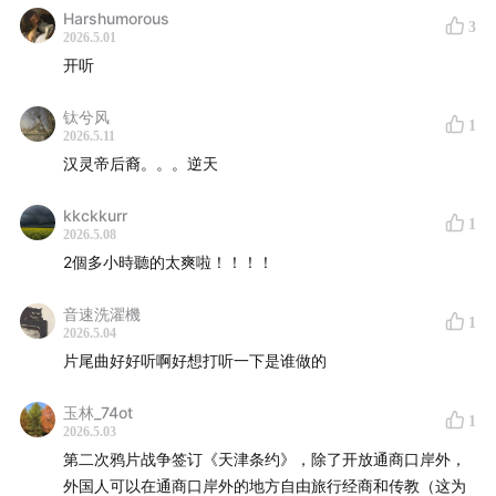
Harshumorous
3
2026.5.01
开听
钛兮风
1
2026.5.11
汉灵帝后裔。。。逆天
kkckkurr
1
2026.5.08
2個多小時聽的太爽啦！！！！
音速洗濯機
1
2026.5.04
片尾曲好好听啊好想打听一下是谁做的
玉林_74ot
1
2026.5.03
第二次鸦片战争签订《天津条约》，除了开放通商口岸外，
外国人可以在通商口岸外的地方自由旅行经商和传教（这为