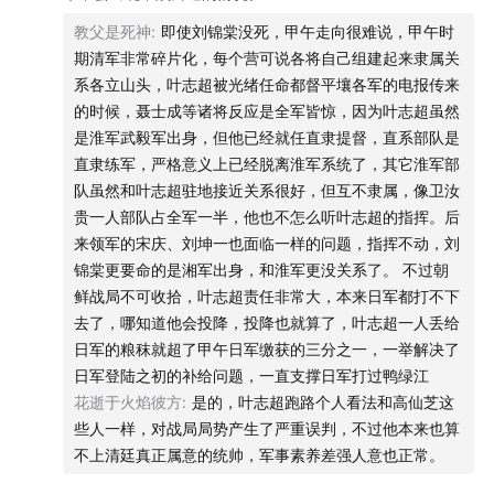
教父是死神
:
即使刘锦棠没死，甲午走向很难说，甲午时
logo设计 蛋花
期清军非常碎片化，每个营可说各将自己组建起来隶属关
系各立山头，叶志超被光绪任命都督平壤各军的电报传来
- 本节目由JustPod出品 © 2026 上海斛律网络科技有限
的时候，聂士成等诸将反应是全军皆惊，因为叶志超虽然
公司 -
是淮军武毅军出身，但他已经就任直隶提督，直系部队是
直隶练军，严格意义上已经脱离淮军系统了，其它淮军部
- 互动方式 -
队虽然和叶志超驻地接近关系很好，但互不隶属，像卫汝
贵一人部队占全军一半，他也不怎么听叶志超的指挥。后
微博：@忽左忽右leftright @播客一下 @JustPod
来领军的宋庆、刘坤一也面临一样的问题，指挥不动，刘
锦棠更要命的是湘军出身，和淮军更没关系了。 不过朝
微信公众号：忽左忽右Leftright / JustPod / 播客一下
鲜战局不可收拾，叶志超责任非常大，本来日军都打不下
去了，哪知道他会投降，投降也就算了，叶志超一人丢给
小红书：JustPod气氛组 / 忽左忽右
日军的粮秣就超了甲午日军缴获的三分之一，一举解决了
日军登陆之初的补给问题，一直支撑日军打过鸭绿江
花逝于火焰彼方
:
是的，叶志超跑路个人看法和高仙芝这
些人一样，对战局局势产生了严重误判，不过他本来也算
不上清廷真正属意的统帅，军事素养差强人意也正常。