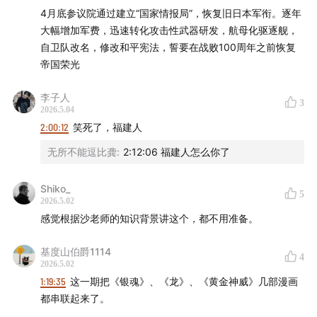
26:41
晚清一系列内战与日本布局在华情报网
备特攻作战的？
4月底参议院通过建立“国家情报局”，恢复旧日本军衔。逐年
大幅增加军费，迅速转化攻击性武器研发，航母化驱逐舰，
38:44
荒尾精与「汉口乐善堂」：药房掩护下的情报中枢
自卫队改名，修改和平宪法，誓要在战败100周年之前恢复
帝国荣光
47:33
宗方小太郎的长期潜伏与实地调研
李子人
3
55:06
2026.5.04
从兵部省到参谋本部建立：日本军方情报机构的进
2:00:12
笑死了，福建人
化
无所不能逗比龚
:
2:12:06 福建人怎么你了
59:50
在华间谍视角下的洋务运动是怎样的？
Shiko_
5
01:07:07
借造访「摸底」：甲午战前日本海军的情报搜集
2026.5.02
感觉根据沙老师的知识背景讲这个，都不用准备。
01:17:13
经费削减，民间成为对华间谍活动的主力
基度山伯爵1114
4
2026.5.02
01:20:05
俄国兴建西伯利亚大铁路与日英修约：甲午开战
1:19:35
这一期把《银魂》、《龙》、《黄金神威》几部漫画
的国际因素
都串联起来了。