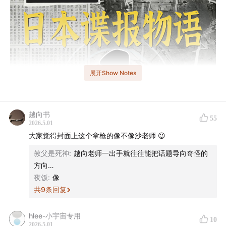
展开Show Notes
越向书
55
2026.5.01
大家觉得封面上这个拿枪的像不像沙老师 😉
教父是死神
:
越向老师一出手就往往能把话题导向奇怪的
方向…
夜饭
:
像
共
9
条回复
- 导语 -
hlee-小宇宙专用
10
从江户时代的「风说书」，到甲午前后大陆浪人的活跃，
2026.5.01