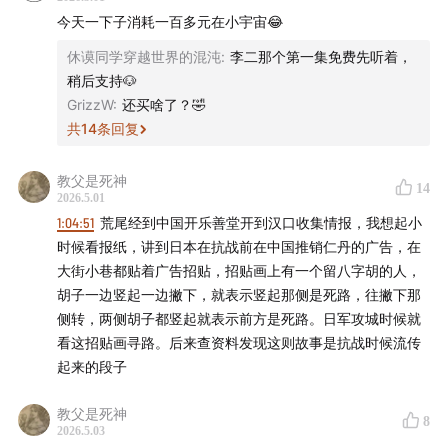
再到陆军参谋本部和大本营体系的构建，日本早期的情报
今天一下子消耗一百多元在小宇宙😂
体系兼有民间与官方色彩。锁国时期，日本幕府怎样通过
休谟同学穿越世界的混沌
:
李二那个第一集免费先听着，
港口与商人获取外界知识？以药房为名加以掩护，荒尾精
稍后支持🐶
如何用「汉口乐善堂」在华建立初代间谍网络？甲午战争
GrizzW
:
还买啥了？🤣
前，日本海军是如何通过「正规渠道」刺探情报的？重新
共
14
条回复
复盘甲午战争，晚清的信息传递机制为何完全失效？请听
教父是死神
本期嘉宾沙青青带来的精彩分享！
14
2026.5.01
1:04:51
荒尾经到中国开乐善堂开到汉口收集情报，我想起小
《谍海轶闻｜日本谍报物语》讲述从幕末、明治时代至今
时候看报纸，讲到日本在抗战前在中国推销仁丹的广告，在
的日本情报史。本系列共6集，单集售价9.9元。我们强烈
大街小巷都贴着广告招贴，招贴画上有一个留八字胡的人，
推荐你以49元（原价59.4元）的优惠价，在
小宇宙
或
微信
胡子一边竖起一边撇下，就表示竖起那侧是死路，往撇下那
小鹅通
直接打包购买整季。若你在小宇宙已购买过本系列
侧转，两侧胡子都竖起就表示前方是死路。日军攻城时候就
看这招贴画寻路。后来查资料发现这则故事是抗战时候流传
的单集，后续购买整季时，系统将自动抵扣已支付金额，
起来的段子
无需重复付费。
教父是死神
也欢迎你回顾「谍海轶闻」系列的其他节目《
谍海轶闻｜
8
2026.5.03