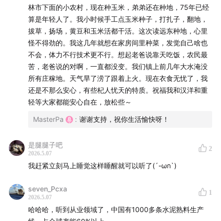
林市下面的小农村，现在种玉米，弟弟还在种地，75年已经
算是年轻人了。我小时候手工点玉米种子，打扎子，翻地，
拔草，扬场，黄豆和玉米活都干活。这次读远东种地，心里
怪不得劲的。我这几年就想在家房间里种菜，发觉自己啥也
不会，体力不行技术更不行。想起老爸说靠天吃饭，农民最
苦，老爸说的对啊，一直都没变。我们镇上前几年大水淹没
所有庄稼地。天气旱了涝了跟着上火。现在衣食无忧了，我
还是不那么安心，有些杞人忧天的特质。祝福我和汉洋和重
轻等大家都能安心自在，放松些～
MasterPa
:
谢谢支持，祝你生活愉快呀！
是腿腿子吧
2
2026.5.07
我赶紧立刻马上睡觉这样睡醒就可以听了(´-ωก`)
seven_Pcxa
1
2026.5.07
哈哈哈，听到从业领域了，中国有1000多条水泥熟料生产