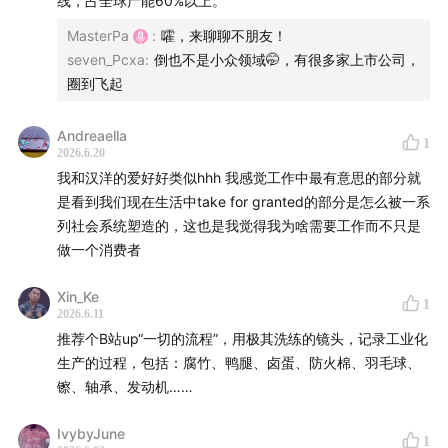
线，占全球产能60%以上。
MasterPa
:
嚯，来聊聊不朋友！
seven_Pcxa
:
倒也不是小众领域🤭，有很多家上市公司，
圈到飞起
Andreaella
1
2026.6.20
我和汉洋的爱好好类似hhh 我感觉工作中最有意思的部分就
是看到我们现在生活中take for granted的部分是怎么被一系
列社会系统塑造的，这也是我觉得我为啥需要工作而不只是
做一个消费者
Xin_Ke
1
2026.6.11
推荐个B站up“一切的流程”，用极其洗练的镜头，记录工业化
生产的过程，包括：腐竹、鸭腿、卤蛋、防火棉、羽毛球、
镲、轴承、发动机……
IvybyJune
1