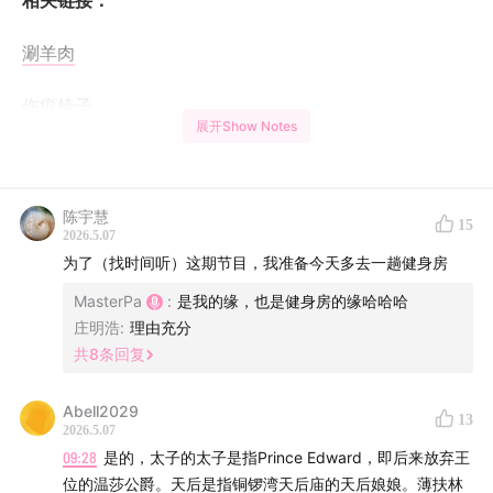
相关链接：
涮羊肉
伤痕椅子
展开Show Notes
长春的吃
东北与我
陈宇慧
15
2026.5.07
长春与入冬三件套
为了（找时间听）这期节目，我准备今天多去一趟健身房
MasterPa
:
是我的缘，也是健身房的缘哈哈哈
庆岭活鱼
庄明浩
:
理由充分
共
8
条回复
网吧盖浇饭和深井烧鹅
Abell2029
13
美国新梦：难以回流的制造业
2026.5.07
09:28
是的，太子的太子是指Prince Edward，即后来放弃王
电商的美国游戏，靠卷赢不了
位的温莎公爵。天后是指铜锣湾天后庙的天后娘娘。薄扶林