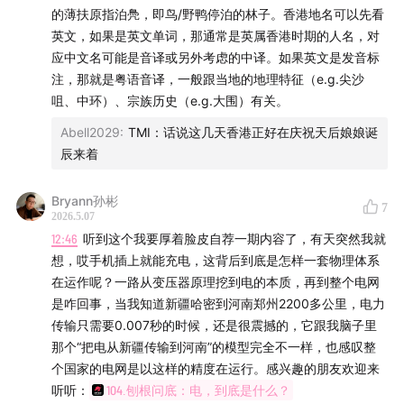
的薄扶原指泊鳧，即鸟/野鸭停泊的林子。香港地名可以先看
涿州书库被淹一年后
英文，如果是英文单词，那通常是英属香港时期的人名，对
应中文名可能是音译或另外考虑的中译。如果英文是发音标
拯救东北 1910
注，那就是粤语音译，一般跟当地的地理特征（e.g.尖沙
咀、中环）、宗族历史（e.g.大围）有关。
我在远东种大豆
Abell2029
:
TMI：话说这几天香港正好在庆祝天后娘娘诞
辰来着
封面图片：汉洋和朋友们在一起干活
本期节目逐字稿在
Bryann孙彬
shishufeng.com
7
2026.5.07
12:46
听到这个我要厚着脸皮自荐一期内容了，有天突然我就
诗梳风由汉洋和重轻主持，如需联系请致信
想，哎手机插上就能充电，这背后到底是怎样一套物理体系
hy@funes.world
在运作呢？一路从变压器原理挖到电的本质，再到整个电网
是咋回事，当我知道新疆哈密到河南郑州2200多公里，电力
00:00:06
选题不是方法论，是个人好奇心
传输只需要0.007秒的时候，还是很震撼的，它跟我脑子里
那个“把电从新疆传输到河南”的模型完全不一样，也感叹整
00:02:00
小选题：被生活瞬间触动，趁新鲜直接写
个国家的电网是以这样的精度在运行。感兴趣的朋友欢迎来
听听：
104.刨根问底：电，到底是什么？
00:03:26
伤痕椅子：一个关于信息匮乏的悲伤小事