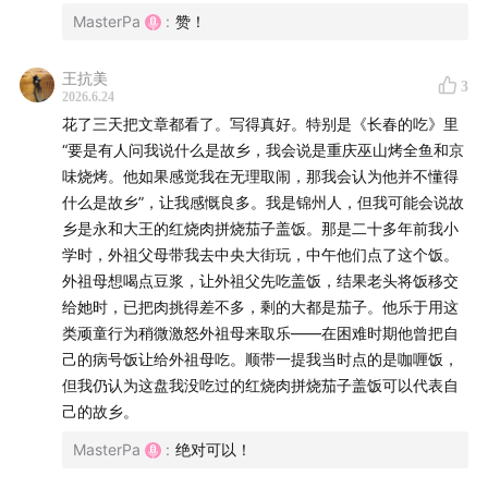
MasterPa
:
赞！
00:04:59
具体的空间会激发表达欲
王抗美
3
00:07:17
2026.6.24
大选题在写作中才逐渐显露真正的主题
花了三天把文章都看了。写得真好。特别是《长春的吃》里
“要是有人问我说什么是故乡，我会说是重庆巫山烤全鱼和京
00:08:27
深井烧鹅：没地铁这个细节引发了好奇
味烧烤。他如果感觉我在无理取闹，那我会认为他并不懂得
什么是故乡”，让我感慨良多。我是锦州人，但我可能会说故
00:10:00
宏大与微观不该对立，万物皆有关联
乡是永和大王的红烧肉拼烧茄子盖饭。那是二十多年前我小
学时，外祖父母带我去中央大街玩，中午他们点了这个饭。
00:14:30
鱼头去哪了：供应链背后藏着好选题
外祖母想喝点豆浆，让外祖父先吃盖饭，结果老头将饭移交
给她时，已把肉挑得差不多，剩的大都是茄子。他乐于用这
00:19:32
中关村里找历史：一条斜路牵出明清往事
类顽童行为稍微激怒外祖母来取乐——在困难时期他曾把自
己的病号饭让给外祖母吃。顺带一提我当时点的是咖喱饭，
00:23:35
翻案欲：不接受被写扁写小的叙事
但我仍认为这盘我没吃过的红烧肉拼烧茄子盖饭可以代表自
己的故乡。
00:25:19
写作让人更敢写，经验建立探索的信心
MasterPa
:
绝对可以！
00:30:37
两类绝不愿写的内容：空谈点评与信息拼凑