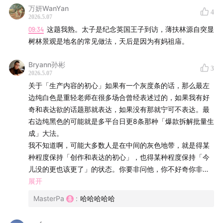
万妍WanYan
4
2026.5.07
09:34
这题我熟。太子是纪念英国王子到访，薄扶林源自突显
树林景观是地名的常见做法，天后是因为有妈祖庙。
Bryann孙彬
3
2026.5.07
关于「生产内容的初心」如果有一个灰度条的话，那么最左
边纯白色是重轻老师在很多场合曾经表述过的，如果我有好
奇和表达欲的话题那就表达，如果没有那就宁可不表达。最
右边纯黑色的可能就是多平台日更8条那种「爆款拆解批量生
成」大法。
我不知道啊，可能大多数人是在中间的灰色地带，就是得某
种程度保持「创作和表达的初心」，也得某种程度保持「今
儿没的更也该更了」的状态。你要非问他，你不好奇你非得
表达啥呢？他说我这不是上班吗？那垃圾处理厂老板今天没
展开
有发自内心想处理的垃圾，就不开工啦？
MasterPa
:
哈哈哈哈哈
所以这个事儿就变成，似乎内容从业者（也包括影视和游戏
开发）跟其他行业相比，似乎多了一层「我得有一种发自内