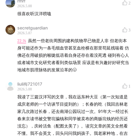
rmrf
2
心的特别纯粹的热爱」，才会在灰度条更靠左侧的地方找到
2026.5.08
位置，以便于被同行人投来赞许的目光，而一个从事家电维
很喜欢听汉洋唠嗑
修、水产养殖的人似乎不用。
这是为啥？我不知道，有点好奇，是不是因为内容从业者会
secretguardian
3
生产内容，于是天然会被同行看到，于是会有个比较？这事
2026.5.07
儿我觉得挺值得挖挖的。
22:14
虽然一些老街周围的建构筑物早已物是人非 但老街本
另外说个有意思的事儿，我认识几个朋友，在听了很多期节
身可能还作为一条毛细血管甚至血栓横在那里苟延残喘着 仿
目之后第一次看到重轻老师的照片，都会发出类似这样的疑
佛还在用破损的喉咙低语着自身还存在着没死透 碰到有心人
惑：「啊？重轻看着也不像特别有钱的人呀？」每当这时候
或者城市文化研究者看到类似场景 应该是有兴趣好好研究当
我仿佛就听到重轻老师在照片里发出了讽刺的声音：「咋
地城市肌理脉络的发展沿革的🌝
的，就非得财务自由才能不日更吗？这简直太可笑了这。」
liuli梅721017
1
2026.5.08
我读了三篇汉洋写的文章，我在远东种大豆（第一次知道是
成庆老师的一个访谈节目提到的）；长春的吃（我回吉林老
家几次路过长春，还去南湖公园玩过一次。91年大一经过长
春来京读书被交警坑骗钱和同学被卖布的商贩坑钱的经历还
没忘），庆岭活鱼（配图太美了）。读完文章的英文全然看
不懂。我不会英文，回头问问我妈孩子。我老家种地，在吉