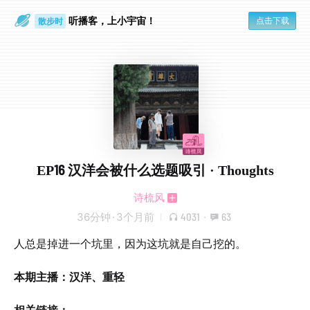
听播客，上小宇宙！
点击下载
散步时
通勤路上
EP16 汉洋会被什么选题吸引 · Thoughts
诗梳风
36分钟
·
3个月前
4031
·
63
人总是掉进一个坑里，因为这坑就是自己挖的。
本期主播：汉洋、重轻