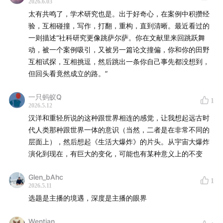
2026.6.03
太有共鸣了，学术研究也是。出于好奇心，在案例中积攒经
验，互相碰撞，写作，打翻，重构，直到清晰。最近看过的
一则描述“社科研究更像跳萨尔萨。你在文献里来回跳跃舞
动，被一个案例吸引，又被另一篇论文撞偏，你和你的田野
互相试探，互相挑逗，然后跳出一条你自己事先都没想到，
但回头看竟然成立的路。”
一只蚂蚁Q
1
2026.5.12
汉洋和重轻所说的这种跟世界相连的感觉，让我想起远古时
代人类那种跟世界一体的意识（当然，二者是在非常不同的
层面上），然后想起《生活大爆炸》的片头。从宇宙大爆炸
演化到现在，有巨大的变化，可能也有某种意义上的不变
Glen_bAhc
1
2026.5.11
选题是主播的境遇，深度是主播的眼界
Wentian