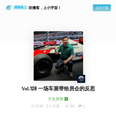
散步时
通勤路上
听播客，上小宇宙！
点击下载
Vol.128 一场车展带给房企的反思
天生房骨
47分钟
·
3个月前
162
·
2