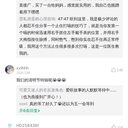
喜接广，买了一台给妈妈，感觉挺实用的，我自己也能蹭
着用下嘿嘿
雲私房蛋糕心理咨询
:
47:47 听到这里，我是极少评论的
人都忍不住分享一个止住打嗝的技巧了，就是当你发第一
个嗝的时候迅速用右手抓住左手戴手表的位置，并用右手
大拇指按住脉搏，同时憋气，憋到你实在忍不住再正常呼
吸，我用这个方法止住很多很多次打嗝，这是一位医生教
我的。
需要购买的听友们有以下三种方式可以获得专属购买福
xxlhhh
148
利：
2026.5.08
我们的清明节特辑呢😭😭😭
1、点击进入专属购买链接：
可爱又迷人的非反派角色
:
爱听故事的人默默等待中……
（也为燕接到广开心！）
淘宝：
mo.m.tmall.com
xoxl
:
真的等了好久了😭还以为五一会等到
共
6
条回复
京东：
pro.m.jd.com
HD258436t
110