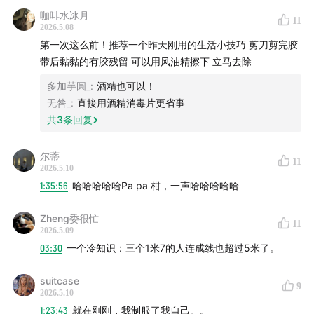
咖啡水冰月
11
以下渠道均可收听我们的节目：
2026.5.08
第一次这么前！推荐一个昨天刚用的生活小技巧 剪刀剪完胶
小宇宙 | QQ音乐 | 荔枝FM | 苹果播客
带后黏黏的有胶残留 可以用风油精擦下 立马去除
多加芋圓_
:
酒精也可以！
网易云音乐 |喜马拉雅 | 蜻蜓FM
无咎_
:
直接用酒精消毒片更省事
共
3
条回复
尔蒂
11
2026.5.10
1:35:56
哈哈哈哈哈Pa pa 柑，一声哈哈哈哈哈
Zheng委很忙
11
2026.5.09
03:30
一个冷知识：三个1米7的人连成线也超过5米了。
suitcase
9
2026.5.10
1:23:43
就在刚刚，我制服了我自己。。