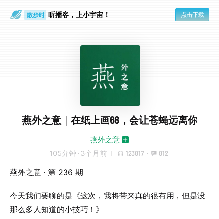
听播客，上小宇宙！
点击下载
散步时
通勤路上
燕外之意｜在纸上画68，会让苍蝇远离你
燕外之意
105分钟
·
3个月前
123817
·
812
燕外之意 · 第 236 期
今天我们要聊的是《这次，我将带来真的很有用，但是没
那么多人知道的小技巧！》