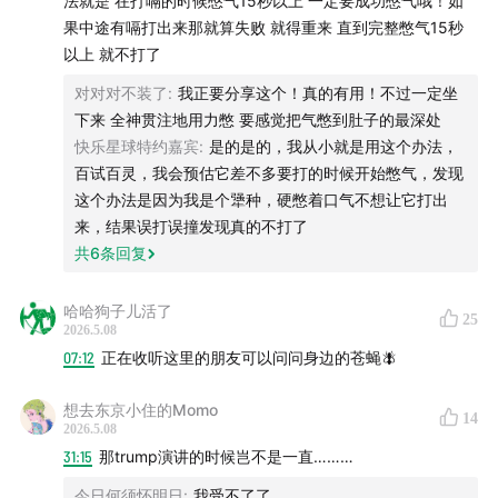
法就是 在打嗝的时候憋气15秒以上 一定要成功憋气哦！如
“耳机放在枕头下就可以听到声音而且不硌算吗”
果中途有嗝打出来那就算失败 就得重来 直到完整憋气15秒
以上 就不打了
“太阳穴过去一点的那一撮毛扯起来巨痛，两边同时扯可以
对对对不装了
:
我正要分享这个！真的有用！不过一定坐
轻松制服老公”
下来 全神贯注地用力憋 要感觉把气憋到肚子的最深处
快乐星球特约嘉宾
:
是的是的，我从小就是用这个办法，
“街猫社交礼仪：缓缓蹲下和小猫平齐，确认下眼神，给对
百试百灵，我会预估它差不多要打的时候开始憋气，发现
方先闻闻你的手背上的味道，如果人家对你没兴趣就不要
这个办法是因为我是个犟种，硬憋着口气不想让它打出
硬摸了。小猫接下来可能会从身边走过去，此时千万不要
来，结果误打误撞发现真的不打了
共
6
条回复
认为小猫是走开了而随便乱动，因为人家可能是在邀请你
相互认识下屁屁上的味道，你假装闻闻，认识完了小猫会
哈哈狗子儿活了
自然走过来的”
25
2026.5.08
07:12
正在收听这里的朋友可以问问身边的苍蝇🪰
“如果想要打喷嚏但是发不出来，可以盯着灯光或者亮处，
很容易就打出来了”
想去东京小住的Momo
14
2026.5.08
“后槽牙牙缝大容易塞牙，常规牙线棒又微妙的卡不进去朋
31:15
那trump演讲的时候岂不是一直………
友们，有种Y型牙线棒专门针对槽牙牙缝，非常好用，安
今日何须怀明日
:
我受不了了