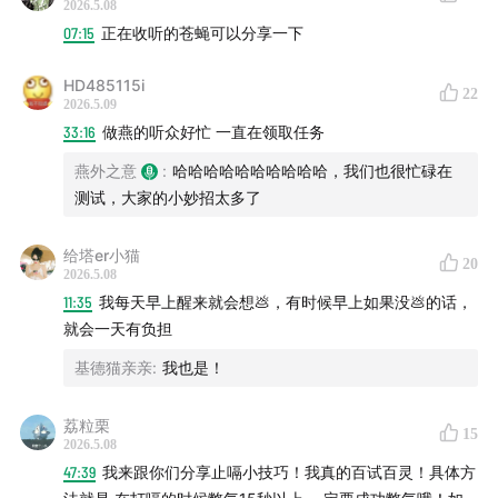
2026.5.08
07:15
正在收听的苍蝇可以分享一下
“我来了！！！！鼻塞的时候，如果你左边鼻塞就在右腋下
夹一个饮料瓶子，反之亦然，几秒之内立刻缓解！试过的
HD485115i
22
没有不惊呼“怎会如此！！！”的！”
2026.5.09
33:16
做燕的听众好忙 一直在领取任务
“吃潮汕牛肉火锅，众所周知各个部位牛肉都是几秒出锅，
燕外之意
:
哈哈哈哈哈哈哈哈哈哈，我们也很忙碌在
但是牛胸口油务必煮15分钟以上！越煮越香浓！！”
测试，大家的小妙招太多了
“如果上班太急，忘记带发夹，可以去跟办公室或者路上的
给塔er小猫
20
某个蝴蝶兰借一下，明天再还”
2026.5.08
11:35
我每天早上醒来就会想💩，有时候早上如果没💩的话，
“把单位厕所蹲坑拉堵了，可以轻踩脚踏式冲水点冲。大水
就会一天有负担
猛冲很容易溢出来，要用跳竹竿舞的姿势逃跑。。”
基德猫亲亲
:
我也是！
“如果大家有淘宝的淘金币，加购完后，可以从首页—淘金
荔粒栗
15
币—足迹入口购买，有的会有抵扣。（有的店铺直接下单
2026.5.08
不能用淘金币，但是从淘金币入口就可以抵扣。）”
47:39
我来跟你们分享止嗝小技巧！我真的百试百灵！具体方