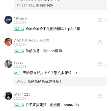
利一下”
谷谷谷谷咕
:
啊啊啊啊啊
大家提供的有用小技巧，不仅品类多样，思路也常常体现
1Kyne_y
14
2026.5.08
了大家的幽默！生活中固然有大大小小的问题，但是，办
1:35:44
哈哈哈哈哈不是耙耙柑吗！ pāpā柑
法总比困难多！祝我们总能找到一些幽默又有用的小技
巧！
AAA危地马拉大食蚁兽
13
2026.5.09
/Staff/
1:36:06
虽然但是，叫papa柑😂
主播 | @在也门钓鲑鱼 @尉迟燕窝
fayso
12
2026.5.08
44:01
天呐原来我头上长了那么多牙线！！
后期 | 吉欣
Weza
:
哈哈哈哈哈你好可爱！
如果您想参与话题征集，请留意两位主播的微博
黑野_1225
13
/联系我们/
2026.5.08
1:36:05
公子要笑死我，粑粑柑，papa柑啦～
新浪微博：@燕外之意official