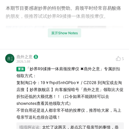
本期节目要感谢妙界的特别赞助。肩颈平时经常容易酸痛
的朋友，很推荐试试妙界R9揉捶一体肩颈按摩仪。
展开Show Notes
燕外之意
5
2026.5.08
「妙界R9揉捶一体肩颈按摩仪 ✖燕外之意」专属折扣
置顶
领取方式：
复制淘口令：19￥fhpd5nhGPbo￥ / CZ028 到淘宝或去淘
店搜【 妙界旗舰店 】向客服报暗号「燕外之意」领取比大促
折扣还低的大额优惠！！（口令如果不能跳转可以去
shownotes查看其他领取方式）
不管自用还是送人都非常不错的按摩仪，推荐给大家，马上
母亲节送礼也很合适哦！
哦哦啊诶诶
:
太忙了这两天，差点忘了母亲节的事情，恭