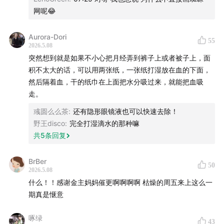
网呢😂
Aurora-Dori
55
2026.5.08
突然想到就是如果不小心把月经弄到裤子上或者被子上，面
积不太大的话，可以用两张纸，一张纸打湿放在血的下面，
然后隔着血，干的纸巾在上面把水分吸过来，就能把血吸
走。
彧圆么么茶
:
还有隐形眼镜液也可以快速去除！
本期和之后会播出的没用小技巧是姊妹篇！很好笑，在无
野王disco
:
完全打湿滴水的那种嘛
共
5
条回复
用小技巧征集时，大家冥思苦想，发现自己的小技巧都太
有用了！
BrBer
50
2026.5.08
那么，我们这次就先给大家一些发挥空间。如果你觉得自
什么！！感谢金主妈妈催更啊啊啊啊 枯燥的周五来上这么一
己的小技巧很有用，但又没什么人知道，或者很少听人提
期真是惬意
起，请来这里分享。或者来看看大家有什么特别的小经
验！
啄绿
43