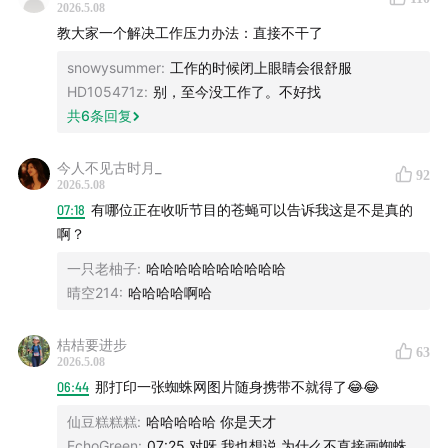
2026.5.08
教大家一个解决工作压力办法：直接不干了
2、复制淘口令：19￥fhpd5nhGPbo￥ / CZ028
snowysummer
:
工作的时候闭上眼睛会很舒服
HD105471z
:
别，至今没工作了。不好找
3、在淘宝搜索：“妙界〞 找到【妙界旗舰店】向客服报暗
共
6
条回复
号“燕外之意”即可获得专属链接
今人不见古时月_
92
2026.5.08
07:18
有哪位正在收听节目的苍蝇可以告诉我这是不是真的
啊？
一只老柚子
:
哈哈哈哈哈哈哈哈哈哈
晴空214
:
哈哈哈哈啊哈
桔桔要进步
63
2026.5.08
06:44
那打印一张蜘蛛网图片随身携带不就得了😂😂
仙豆糕糕糕
:
哈哈哈哈哈 你是天才
EchoGreen
:
07:25 对呀 我也想说 为什么不直接画蜘蛛