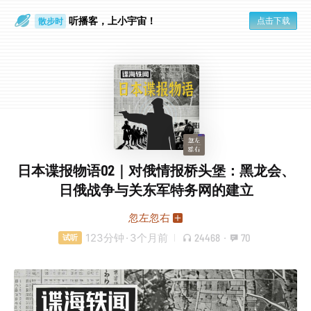
听播客，上小宇宙！
点击下载
散步时
通勤路上
日本谍报物语02｜对俄情报桥头堡：黑龙会、
日俄战争与关东军特务网的建立
忽左忽右
123分钟
·
3个月前
24468
·
70
试听