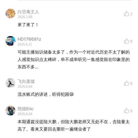
白堊庵主人
2
2026.5.08
來了來了！
HD176691z
0
2026.6.11
可能主播知识储备太多了，作为一个对近代历史不太了解的
人感觉知识点太稀碎，串不成串听完一集感觉留在印象里的
东西不多…
飞向废墟
0
2026.6.04
流水账式的讲述，听得犯困😪
熊猫Eric
0
2026.6.04
本期通篇没提陆大鹏，但陆大鹏老师又无处不在，含陆量太
高了。看来又要回去重听一遍继业者了