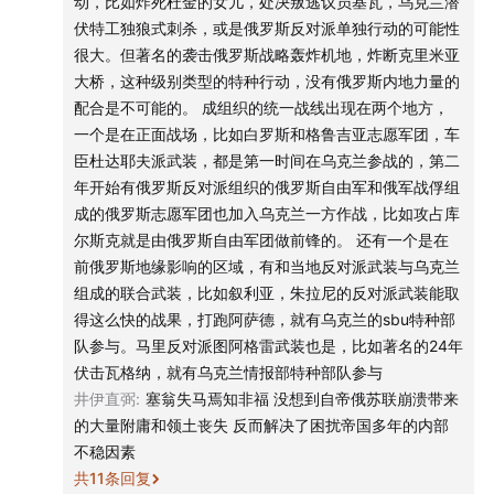
动，比如炸死杜金的女儿，处决叛逃议员基瓦，乌克兰潜
公司 -
伏特工独狼式刺杀，或是俄罗斯反对派单独行动的可能性
很大。但著名的袭击俄罗斯战略轰炸机地，炸断克里米亚
- 互动方式 -
大桥，这种级别类型的特种行动，没有俄罗斯内地力量的
配合是不可能的。 成组织的统一战线出现在两个地方，
微博：@忽左忽右leftright @播客一下 @JustPod
一个是在正面战场，比如白罗斯和格鲁吉亚志愿军团，车
臣杜达耶夫派武装，都是第一时间在乌克兰参战的，第二
微信公众号：忽左忽右Leftright / JustPod / 播客一下
年开始有俄罗斯反对派组织的俄罗斯自由军和俄军战俘组
成的俄罗斯志愿军团也加入乌克兰一方作战，比如攻占库
小红书：JustPod气氛组 / 忽左忽右
尔斯克就是由俄罗斯自由军团做前锋的。 还有一个是在
前俄罗斯地缘影响的区域，有和当地反对派武装与乌克兰
组成的联合武装，比如叙利亚，朱拉尼的反对派武装能取
得这么快的战果，打跑阿萨德，就有乌克兰的sbu特种部
队参与。马里反对派图阿格雷武装也是，比如著名的24年
伏击瓦格纳，就有乌克兰情报部特种部队参与
井伊直弼
:
塞翁失马焉知非福 没想到自帝俄苏联崩溃带来
的大量附庸和领土丧失 反而解决了困扰帝国多年的内部
不稳因素
共
11
条回复