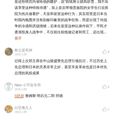
皇还拒绝宫内省给他的暖炉，说“前线将士踏风饮雪，我不应
俄情报体系在战后迅速膨胀。西伯利亚大铁路的修建进
该享受这种特殊待遇”，加上皇后带领贵族院的女学生们去医
度，如何成了日本对俄开战的倒计时？「黑龙会」等日本
院为伤兵做看护，天皇和皇室这种行为，其实背景是日本当
民间右翼组织，是如何与军部配合展开远东情报运作的？
时国内氛围并没有刻板印象里的战争狂热，而是出现了对战
明石元二郎真的见过并资助了列宁吗？日俄战争胜利后，
争的冷感和厌战情绪，后来在皇室这种以身作则下，平民才
逐渐投身入战争中，不仅前往前线做记者和劳工，还出现给
日本的情报工作为何反而走向衰退？敬请收听本期嘉宾沙
前线寄慰问件和劳军的活动，战后军队才成为全社会追捧的
展开
青青带来的精彩分享！
新阶层。
教父是死神
和甲午战争前明治天皇说“这是你们的战争，不是我要的”异
《谍海轶闻｜日本谍报物语》讲述从幕末、明治时代至今
8
2026.5.08
曲同工的，他在日俄战争向俄国宣战前一刻，对皇后说了一
的日本情报史。本系列共6集，单集售价9.9元。我们强烈
记得上次郑主席在中山陵盛赞先总理引领抗日，不过历史上
句很有意思的话，“如果战败了，那就太抱歉了。”
推荐你以49元（原价59.4元）的优惠价，在
小宇宙
或
微信
先总理和日本的关系非常之好，甚至辛亥革命也是日本对先
我还看过日本日俄战争后很有代表性的一张宣传画，是英国
总理的风投成果
小鹅通
直接打包购买整季。若你在小宇宙已购买过本系列
特使1906年向明治天皇授予嘉德勋位，画面中日本皇宫还是
的单集，后续购买整季时，系统将自动抵扣已支付金额，
很传统的日式宫殿形式，两侧站立穿制服的文武大臣，还有
hlee-小宇宙专用
穿西式礼服戴绶带的宫廷女性，而明治天皇身着戎装，足蹬
6
无需重复付费。
2026.5.08
马靴，站在宝座前，而英国特使就单膝跪在他面前，为明治
1:07:01
詹姆斯·明石元二郎·邦德
天皇系上嘉德勋章，在日本看来，这就是世界头号大国大英
也欢迎你回顾「谍海轶闻」系列的其他节目《
谍海轶闻｜
帝国认证日本正式成为文明开化的列强之一
苏联情报史话
》《
谍海轶闻｜民国蓝色恐怖小史
》《
谍海
白堊庵主人
5
2026.5.08