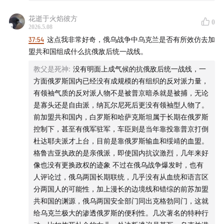
构想
花逝于火焰彼方
0
2026.5.08
01:43:24
红白帝国桥头堡：对苏情报工作在东北的展开
37:54
这点我非常好奇，俄乌战争中乌克兰是否有所效仿去加
盟共和国组成什么抗俄敌后统一战线。
01:53:10
日俄战争后日本情报优势的衰退
教父是死神
:
没有明面上成气候的抗俄敌后统一战线，一
- 制作团队 -
方面俄罗斯国内已经没有成规模的有组织的反对派力量，
有领袖气质的反对派人物不是被普京暗杀就是被捕，无论
声音设计 hotair
是寡头还是自由派，纳瓦尔尼死后更没有领袖型人物了。
前加盟共和国内，白罗斯和哈萨克斯坦属于长期在俄罗斯
节目统筹 禾放
控制下，甚至有俄军驻军，车臣则是当年靠投靠普京打倒
杜达耶夫派才上台，目前是靠俄罗斯输血和绥靖的血盟。
节目运营 小米粒
格鲁吉亚执政的是亲俄派，即使国内抗议激烈，几年来好
像也没有更换政权的迹象 不过在俄乌战争爆发时，也有
节目制作 思钊 Yo
人评论过，俄乌两国长期联统，几乎没有从血统和语言区
分两国人的可能性，加上漫长的边境线和错综的前苏加盟
logo设计 蛋花
共和国的渊源，俄乌两国安全部门同出克格勃同门，这就
给乌克兰极大的渗透俄罗斯的便利性。几次著名的特种行
- 本节目由JustPod出品 © 2026 上海斛律网络科技有限