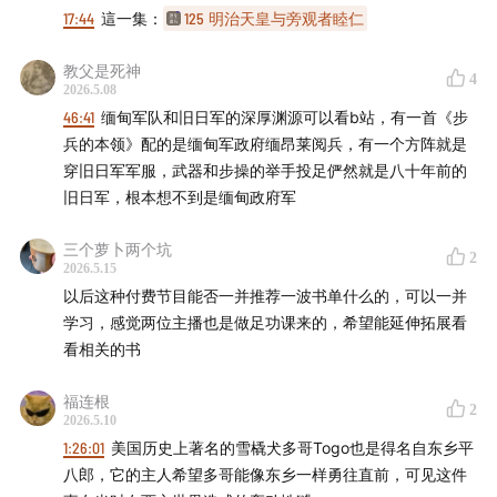
轶闻｜中统局往事
》。
17:44
這一集：
125 明治天皇与旁观者睦仁
- 本期话题成员 -
教父是死神
4
2026.5.08
程衍樑（微博@GrenadierGuard2）
46:41
缅甸军队和旧日军的深厚渊源可以看b站，有一首《步
兵的本领》配的是缅甸军政府缅昂莱阅兵，有一个方阵就是
沙青青（微信公众号：13号埋立地）
穿旧日军军服，武器和步操的举手投足俨然就是八十年前的
旧日军，根本想不到是缅甸政府军
- 时间轴 -
三个萝卜两个坑
2
02:08
正片开始
2026.5.15
以后这种付费节目能否一并推荐一波书单什么的，可以一并
04:07
《马关条约》与「黄祸论」兴起：三国干涉还辽始
学习，感觉两位主播也是做足功课来的，希望能延伸拓展看
看相关的书
末
福连根
17:40
明治天皇VS昭和天皇：谁的实权更大？
2
2026.5.10
1:26:01
美国历史上著名的雪橇犬多哥Togo也是得名自东乡平
28:44
加速日本对俄备战的《中俄密约》与西伯利亚铁路
八郎，它的主人希望多哥能像东乡一样勇往直前，可见这件
工程