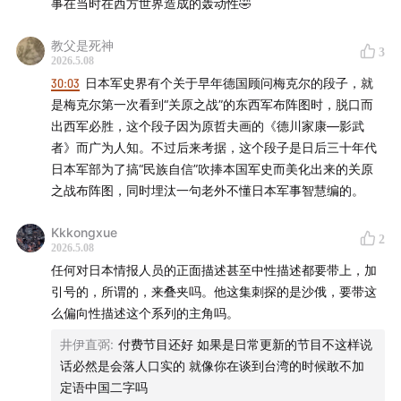
事在当时在西方世界造成的轰动性🤣
32:02
单人穿越西伯利亚：福岛安正的世纪末壮游
教父是死神
3
2026.5.08
44:21
「黑龙会」崛起始末
30:03
日本军史界有个关于早年德国顾问梅克尔的段子，就
是梅克尔第一次看到“关原之战”的东西军布阵图时，脱口而
01:03:38
明石元二郎煽动1905年沙俄内乱
出西军必胜，这个段子因为原哲夫画的《德川家康—影武
者》而广为人知。不过后来考据，这个段子是日后三十年代
01:15:45
西门子事件：明石元二郎借情报手段打压海军
日本军部为了搞“民族自信”吹捧本国军史而美化出来的关原
之战布阵图，同时埋汰一句老外不懂日本军事智慧编的。
01:23:01
确立东北霸权，哈尔滨特务机关与关东军情报网
Kkkongxue
的建立
2
2026.5.08
任何对日本情报人员的正面描述甚至中性描述都要带上，加
01:26:01
从甘地、凯末尔到潘佩珠：鼓动世界的日俄决战
引号的，所谓的，来叠夹吗。他这集刺探的是沙俄，要带这
么偏向性描述这个系列的主角吗。
01:27:38
抢占青岛及德属太平洋诸岛：一战期间的日本情
报与收获
井伊直弼
:
付费节目还好 如果是日常更新的节目不这样说
话必然是会落人口实的 就像你在谈到台湾的时候敢不加
01:35:07
定语中国二字吗
会师贝加尔，切断大铁路：干涉俄国内战的日本