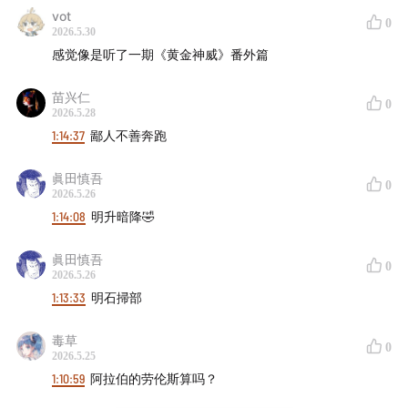
vot
0
2026.5.30
感觉像是听了一期《黄金神威》番外篇
苗兴仁
0
2026.5.28
1:14:37
鄙人不善奔跑
眞田慎吾
0
2026.5.26
1:14:08
明升暗降🤣
眞田慎吾
0
2026.5.26
1:13:33
明石掃部
毒草
0
2026.5.25
1:10:59
阿拉伯的劳伦斯算吗？