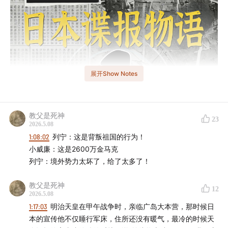
展开Show Notes
教父是死神
23
2026.5.08
1:08:02
列宁：这是背叛祖国的行为！
小威廉：这是2600万金马克
列宁：境外势力太坏了，给了太多了！
教父是死神
12
2026.5.08
- 导语 -
1:17:03
明治天皇在甲午战争时，亲临广岛大本营，那时候日
本的宣传他不仅睡行军床，住所还没有暖气，最冷的时候天
甲午战争引发的「三国干涉还辽」事件，意外促使日本对