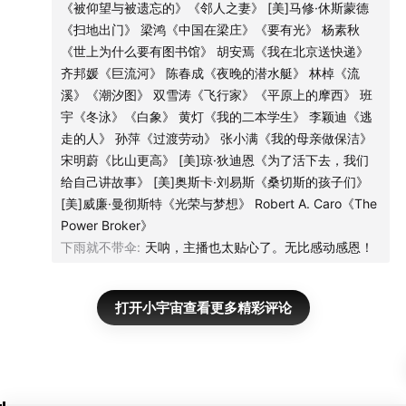
《被仰望与被遗忘的》《邻人之妻》 [美]马修·休斯蒙德
《扫地出门》 梁鸿《中国在梁庄》《要有光》 杨素秋
《世上为什么要有图书馆》 胡安焉《我在北京送快递》
齐邦媛《巨流河》 陈春成《夜晚的潜水艇》 林棹《流
溪》《潮汐图》 双雪涛《飞行家》《平原上的摩西》 班
宇《冬泳》《白象》 黄灯《我的二本学生》 李颖迪《逃
走的人》 孙萍《过渡劳动》 张小满《我的母亲做保洁》
宋明蔚《比山更高》 [美]琼·狄迪恩《为了活下去，我们
给自己讲故事》 [美]奥斯卡·刘易斯《桑切斯的孩子们》
[美]威廉·曼彻斯特《光荣与梦想》 Robert A. Caro《The
Power Broker》
下雨就不带伞
:
天呐，主播也太贴心了。无比感动感恩！
打开小宇宙查看更多精彩评论