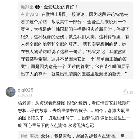
收听提示
颠颠桑
:
金爱烂说的真好！
有光yara
:
在微博上刷到一段评论，因为这段评论特地去
01:26
两位老师关于过去十年的观察感受
看了这个采访，截取其中一部分： 金爱烂后来说到一个
案例，大概是他们韩国新闻主播播报灾难新闻时，停顿了
08:19
袁长庚原计划在看理想开非虚构相关节目
很久，这种犹豫的悲伤，就是我们人类。这种停顿里，有
人类全部的脆弱和全部的尊严。 我其实更想到的是，她
14:42
过去十年纯文学和学术思想作品为何相对沉寂
在被人物采访时说了这样一句话，“尽管如此，我依然固
守着某种希望。这并不是因为它是一个“简单而正确的答
24:32
现在的纯文学作品无法引起读者共鸣了吗
案”，而是因为这是一个“困难的答案”，它在某个瞬间展示
出了人的尊严，就像出现裂痕的瓷器里泄漏出的微光。”
32:03
过去十年国内非虚构如何一步步兴起
qiqi025
10
50:56
非虚构作品的文学性是次要的吗
2026.5.11
杨老师：从贞观看您建图书馆的经历，看疫情西安封城期间
52:56
什么是好的非虚构作品
您和儿子的故事，去馆里借书给孩子……如今，森源大厦里
的图书馆关了，贞观也销号了……如梦似幻 像是没发生过一
01:08:59
未来十年的非虚构写作可能关注哪些方面
般 可心里留下的点点滴滴 永远无法忘记
桃红围裙
:
您好，我是素秋，谢谢告诉我点点滴滴。 另，