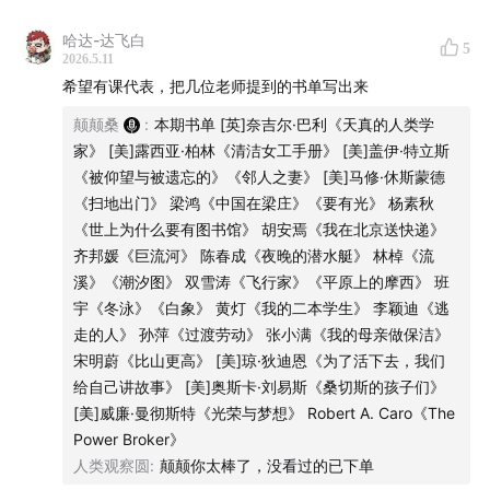
8.马林诺夫斯基（具体作品未提及）
｜主播｜文案｜制作｜
哈达-达飞白
9.黄灯《一个农村儿媳眼中的乡村图景》《我的二本学生》
5
2026.5.11
10.罗兰《城堡里的马原》
颠颠，看理想音频编辑，播客「看理想圆桌」制作人&主
希望有课代表，把几位老师提到的书单写出来
11.范雨素《我是范雨素》
播
12.真实故事计划_何玥《卧底了一个崩老头群组》
颠颠桑
:
本期书单 [英]奈吉尔·巴利《天真的人类学
13. 孙萍《过渡劳动：平台经济下的外卖骑手》
家》 [美]露西亚·柏林《清洁女工手册》 [美]盖伊·特立斯
14. 李颖迪《逃走的人》
《被仰望与被遗忘的》《邻人之妻》 [美]马修·休斯蒙德
15. 盖伊·特立斯《被仰望与被遗忘的》《邻人之妻》
《扫地出门》 梁鸿《中国在梁庄》《要有光》 杨素秋
商务合作
16. 琼·狄迪恩《奇想之年》《为了活下去，我们给自己讲故
《世上为什么要有图书馆》 胡安焉《我在北京送快递》
事》
齐邦媛《巨流河》 陈春成《夜晚的潜水艇》 林棹《流
bd@vistopia.com.cn
17. 宋明蔚《比山更高：自由攀登者的悲情与荣耀》
溪》《潮汐图》 双雪涛《飞行家》《平原上的摩西》 班
18. 奥斯卡·刘易斯《桑切斯的孩子们：一个墨西哥家庭的自
宇《冬泳》《白象》 黄灯《我的二本学生》 李颖迪《逃
传》
走的人》 孙萍《过渡劳动》 张小满《我的母亲做保洁》
19. 威廉·曼彻斯特《光荣与梦想》
宋明蔚《比山更高》 [美]琼·狄迪恩《为了活下去，我们
20. 罗伯特·卡罗《权力掮客》
给自己讲故事》 [美]奥斯卡·刘易斯《桑切斯的孩子们》
21. 约翰·伯格（具体作品未提及）
[美]威廉·曼彻斯特《光荣与梦想》 Robert A. Caro《The
22. 石黑一雄《克拉拉与太阳》
Power Broker》
提到的虚构作品
人类观察圆
:
颠颠你太棒了，没看过的已下单
1.埃莱娜·费兰特《那不勒斯四部曲》