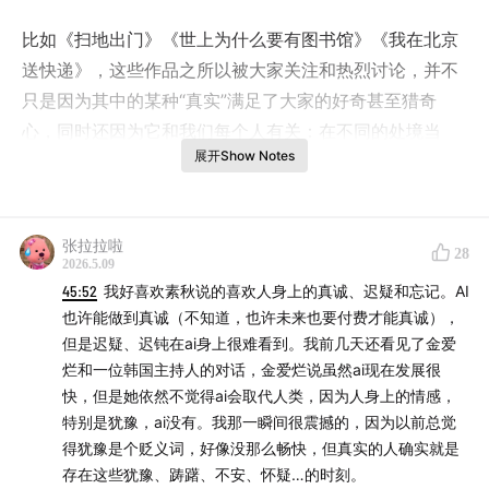
比如《扫地出门》《世上为什么要有图书馆》《我在北京
送快递》，这些作品之所以被大家关注和热烈讨论，并不
只是因为其中的某种“真实”满足了大家的好奇甚至猎奇
心，同时还因为它和我们每个人有关：在不同的处境当
展开Show Notes
中，普通人活成了怎样的面貌。
这期特别对谈起源于看理想app“十年书单”系列节目，正在
更新的是杨素秋主讲的非虚构书单《
我们的肉身与烦
张拉拉啦
28
2026.5.09
恼
》。我们想聊聊关于真实故事的力量，为什么这十年非
45:52
我好喜欢素秋说的喜欢人身上的真诚、迟疑和忘记。AI
虚构写作显得异常繁荣？相比名人，大家更爱看普通人的
也许能做到真诚（不知道，也许未来也要付费才能真诚），
故事了吗？相关现象的背后反映了怎样的社会变迁和社会
但是迟疑、迟钝在ai身上很难看到。我前几天还看见了金爱
心态转变？我邀请杨素秋和袁长庚两位老师一起，聊了聊
烂和一位韩国主持人的对话，金爱烂说虽然ai现在发展很
他们的观察和思考。
快，但是她依然不觉得ai会取代人类，因为人身上的情感，
特别是犹豫，ai没有。我那一瞬间很震撼的，因为以前总觉
得犹豫是个贬义词，好像没那么畅快，但真实的人确实就是
存在这些犹豫、踌躇、不安、怀疑…的时刻。