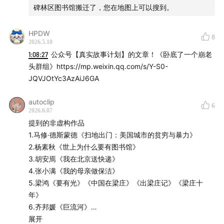
碑林区图书馆搬迁了，您在地图上可以搜到。
本期参与
HPDW
8
2026.5.10
｜嘉宾｜
1:08:27
公众号【真实故事计划】的文章！《卧底了一个崩老
头群组》https://mp.weixin.qq.com/s/Y-S0-
杨素秋，非虚构写作者，平时在高校教文学和美学课，
JQVJOtYc3AzAiJ6GA
2020-2021年在政府挂职，主导建设西安市碑林区图书
馆，她将挂职经历写成非虚构书籍《世上为什么要有图书
autoclip
6
2026.6.07
馆》，先后获得刀锋图书奖、单向街书店文学奖、2024年
提到的非虚构作品
豆瓣年度图书等奖项
1.马修·德斯蒙德《扫地出门：美国城市的贫穷与暴力》
2.杨素秋《世上为什么要有图书馆》
袁长庚，人类学学者，研究方向包括医学人类学、伦理与
3.胡安焉《我在北京送快递》
文化、人类学理论以及八十年代以来当代中国社会文化变
4.张小满《我的母亲做保洁》
迁。看理想《倒霉人生生活指南：在不景气时代重构常
5.梁鸿《要有光》《中国在梁庄》《出梁庄记》《梁庄十
年》
识》《工作与人生：无限人生书单第6季》《像人类学家
6.齐邦媛《巨流河》
一样理解世界》等节目主讲人
7.奈吉尔·巴利《天真的人类学家》
展开