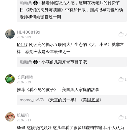
颠颠桑
:
杨老师超级活人感，这期在杨老师的付费节
目《我们的肉身与烦恼》中有加长版，圆桌很早前也约杨
老师和何雨珈聊过一期
HD400819x
3
2026.5.09
1:14:37
刚读完的揭示互联网大厂生态的《大厂小民》就非常
棒，感觉应该是今年最佳之一
颠颠桑
:
小满前几期来录节目了哦
长尾阔嘴
1
2026.5.29
推荐《看不见的孩子》，美国黑人家庭的故事
momo_uvV7
:
《天空的另一半》《美国底层》
机械狗
1
2026.5.13
51:49
这段说的好好 这几年看了很多非虚构书籍 我个人认为