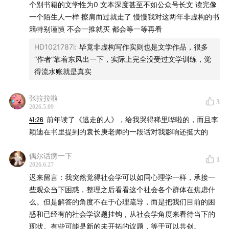
个别书籍的文学性为0 文本深度甚至不如公众号长文 读完像
一个陌生人一样 擦肩而过就走了 慢慢我对这两年非虚构的书
籍特别谨慎 不会一推就买 都会等一等再看
HD1021787i
:
毕竟非虚构写作实则也是文学作品，很多
“作者”靠着东风出一下，实际上完全没受过文学训练，觉
得流水账就是真实
张拉拉啦
3
2026.5.09
41:26
前年读了《逃走的人》，给我哭得稀里哗啦的，而且李
颖迪在书里提到的袁长庚老师的一段话对我影响还挺大的
偶尔话痨一下
1
2026.6.27
迟来留言：我突然觉得社会学可以如同心理学一样，承接一
些观众当下困惑，整理之后看看这个社会各个群体在焦虑什
么。但是解答的角度不在于心理疏导，而是把我们目前的困
惑和已经有的社会学议题挂钩，从社会学角度来看待当下的
现状。有些可能是新的未开拓的议题，等于可以共创。