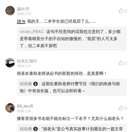
2.露西亚·伯林《清洁女工手册》
越向书
3
3.双雪涛《飞行家》《平原上的摩西》
2026.5.12
4.班宇《冬泳》
38:14
我的天，二本学生就已经底层了么……
5.陈春成《夜晚的潜水艇》
vivian_PBAC
:
这句不经意间的话我也注意到了，多少都
提到的其他作者或作品
是带着精英分子的不自知的傲慢的，“底层”的人可太多
何伟；《普林斯顿的写作课》
了，但二本真不算吧
提到的游戏：《荒野大镖客》
提到的影视：《铁西区》
知名红领巾
2
2026.5.13
很喜欢素秋老师谈起书的那股热情劲，是真爱啊！
颠颠桑
:
这期在素秋老师付费节目《我们的肉身与烦
恼》中有加长版，也可以去听听看～
99_lwcR
3
2026.5.10
播客里很多书名能不能在标注一下名字？尤其什么崩老头？
颠颠桑
:
“崩老头”是公号真实故事计划最近的一篇文章