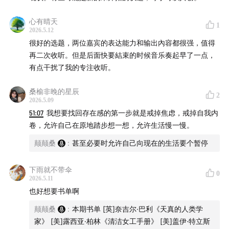
心有晴天
1
2026.5.12
很好的选题，两位嘉宾的表达能力和输出內容都很强，值得
再二次收听。但是后面快要結束的时候音乐奏起早了一点，
有点干扰了我的专注收听。
桑榆非晚的星辰
2
2026.5.09
51:07
我想要找回存在感的第一步就是戒掉焦虑，戒掉自我内
卷，允许自己在原地踏步想一想，允许生活慢一慢。
颠颠桑
:
甚至必要时允许自己向现在的生活要个暂停
下雨就不带伞
0
2026.5.11
也好想要书单啊
颠颠桑
:
本期书单 [英]奈吉尔·巴利《天真的人类学
家》 [美]露西亚·柏林《清洁女工手册》 [美]盖伊·特立斯