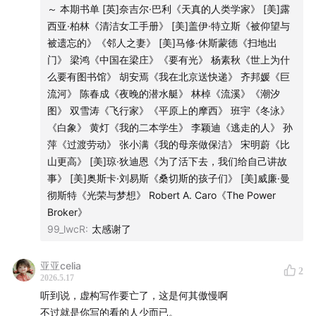
～ 本期书单 [英]奈吉尔·巴利《天真的人类学家》 [美]露
西亚·柏林《清洁女工手册》 [美]盖伊·特立斯《被仰望与
被遗忘的》《邻人之妻》 [美]马修·休斯蒙德《扫地出
门》 梁鸿《中国在梁庄》《要有光》 杨素秋《世上为什
么要有图书馆》 胡安焉《我在北京送快递》 齐邦媛《巨
流河》 陈春成《夜晚的潜水艇》 林棹《流溪》《潮汐
图》 双雪涛《飞行家》《平原上的摩西》 班宇《冬泳》
《白象》 黄灯《我的二本学生》 李颖迪《逃走的人》 孙
萍《过渡劳动》 张小满《我的母亲做保洁》 宋明蔚《比
山更高》 [美]琼·狄迪恩《为了活下去，我们给自己讲故
事》 [美]奥斯卡·刘易斯《桑切斯的孩子们》 [美]威廉·曼
彻斯特《光荣与梦想》 Robert A. Caro《The Power
Broker》
99_lwcR
:
太感谢了
亚亚celia
2
2026.5.17
听到说，虚构写作要亡了，这是何其傲慢啊
不过就是你写的看的人少而已。