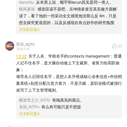
tienchiu
:
从本质上说，顺宇和lecun其实是同一类人。
平台播出；
晓风暮笛
:
感觉应该不是吧，乐坤很多发言其实被片面解
读了，看了他的一些采访全文感觉他没那么反 llm，只是
我们的视频播客在
Bilibili
、
小红书
、视频号、抖音等全视
想去探究更底层的，以及反感现在有点炒作的研究氛围
频平台播出；
共
9
条回复
如果你想服用文字版，请搜索我们工作室的公众号：语言
双鱼_tqYo
33
即世界language is world。
2026.5.11
1:12:02
关于人名、学校名字的contexts management：普通
本集的文字版：
《独家对话姚顺宇：请允许我小疯一下》
人记不住名字，是大脑自动做上下文裁剪、省算力给高阶抽
象；
DISCLAIMER:
本内容不作为投资建议。
领导名人记得住名字，是把人名升维成核心业务信息+外挂档
案系统+刻意分配注意力算力，不是天赋，是职业模式被强行
CONTACT:
xiaojunzhang@lisw.ai
改写了上下文管理规则。
横道世之介_tH70
:
有钱真实的观点。
Jump into the new world-and explore with us!
😉
吴琼_N7Pn
:
有么有可能只是不想提
共
3
条回复