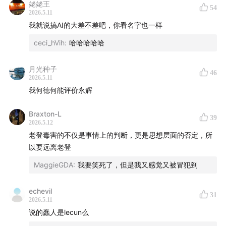
姥姥王
01:44:24
物理与AI
54
2026.5.11
我就说搞AI的大差不差吧，你看名字也一样
01:53:47
在Anthropic训练Claude 3.7、4.5
ceci_hVih
:
哈哈哈哈哈
02:36:18
"AI本质是简单的"
月光种子
46
02:42:25
在Google DeepMind训练Gemini 3
2026.5.11
我何德何能评价永辉
03:02:43
"Pre-train也是一种RL"
Braxton-L
39
2026.5.12
03:08:04
技术预测
老登毒害的不仅是事情上的判断，更是思想层面的否定，所
以要远离老登
03:14:06
组织搭建
MaggieGDA
:
我要笑死了，但是我又感觉又被冒犯到
03:24:48
集体主义胜利
echevil
31
LINKS：
2026.5.11
说的蠢人是lecun么
我们的播客在
小宇宙
、
Apple Podcast
、Spotify等全音频