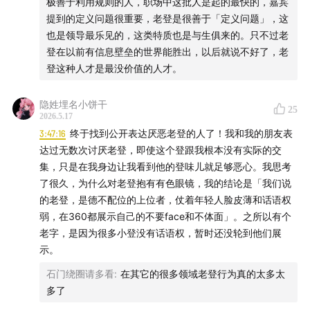
极善于利用规则的人，职场中这批人是起的最快的，嘉宾
提到的定义问题很重要，老登是很善于「定义问题」，这
也是领导最乐见的，这类特质也是与生俱来的。只不过老
登在以前有信息壁垒的世界能胜出，以后就说不好了，老
登这种人才是最没价值的人才。
隐姓埋名小饼干
25
2026.5.17
3:47:16
终于找到公开表达厌恶老登的人了！我和我的朋友表
达过无数次讨厌老登，即使这个登跟我根本没有实际的交
集，只是在我身边让我看到他的登味儿就足够恶心。我思考
了很久，为什么对老登抱有有色眼镜，我的结论是「我们说
的老登，是德不配位的上位者，仗着年轻人脸皮薄和话语权
弱，在360都展示自己的不要face和不体面」。之所以有个
老字，是因为很多小登没有话语权，暂时还没轮到他们展
示。
石门绕圈请多看
:
在其它的很多领域老登行为真的太多太
多了