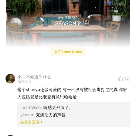
展开Show Notes
姚顺宇戴了一副茶色眼镜走过来，这副眼镜会随光线变化
小白不知道叫什么
542
而改变颜色。
2026.5.11
这个shunyu还蛮可爱的 有一种没有被社会毒打过的真 年轻
硅谷AI业界有两位Yao Shunyu，他们曾是清华同一届毕业
人说话就是比老登有意思哈哈哈
生，这让姚顺雨与姚顺宇时常成为话题人物。
LearnWise
:
听感太舒服了。
yisenn
:
充满活力的声音
前一位姚顺雨2025年从OpenAI跳槽到腾讯，他去年来过
共
8
条回复
我们节目（
第115集
）；后一位姚顺宇也于同年跳槽，从
Anthropic来到Google DeepMind。