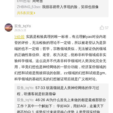
Enri恩瑞
:
周奇墨
实在变化太快、太出乎意料了。
ZHBING_53so
:
我很容易带入李现的脸，笑得也很像
共
5
条回复
可能还要特别说明的一点是，技术细节会涉及企业机密，
有一些嘉宾是不方便分享的，也请大家能够包容。
双鱼_tqYo
57
2026.5.11
1:40:02
实践是检验真理的唯一标准，有点理解yao对业内老
在访谈中，我们尽最大可能和大家一起学习AI。你会收获
登的评价，无法检验的理论不一定错，所以被老登认为是异
姚顺宇在Anthroic和Google Gemini的技术探索历程与思
端的也不一定错；哲学，宗教领域类似，无法被证伪的领域
考洞察。
的正确性靠信仰、老登、权力决定，统称非科学领域或非实
验科学领域。这么说并不代表非科学领域对人类演化完全无
而对于那些离经叛道的微小片刻，还请允许我们小疯一
用，毕竟幻想也是神经网络的一部分功能，经济某些领域的
下。
幻想和试错是熊彼得说的创新。zz领域的幻想和试错是gm。
科学领域的基础扎实的幻想被证明后就是广义相对论。
接下来，就是我对顺宇的访谈。
双鱼_tqYo
:
57:33 软蒸馏就是人类神经网络的学习过
程，听播客就是软蒸馏😀
OUTLINE:
双鱼_tqYo
:
46:26 AI为什么首先上来做的都是最难那部分
工作？其中一个解如下： 学好AGI，用好AGI，走遍天下
00:02:41
两个Shunyu Yao
都不怕🐶 1. 劣势反过来就是核心优势 人类受现实经验、