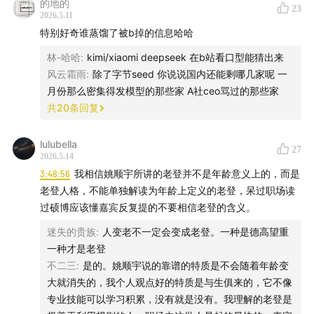
的地的
23
2026.5.11
特别好奇谁蒸馏了被b掉的信息哈哈
林-哈哈
:
kimi/xiaomi deepseek 在b站看口型能猜出来
风云霜雨
:
除了字节seed 你说说国内还能剩哪几家呢 一
月份那么密集得发模型的那些家 A社ceo骂过的那些家
共
20
条回复
lulubella
27
2026.5.14
3:48:56
我相信姚顺宇所讲的老登并不是年龄意义上的，而是
老登人格，不能单独解读为年龄上定义的老登，呆过职场读
过硕博应该懂嘉宾反复提的不要相信老登的含义。
迷失的贵族
:
人变老不一定会变成老登。一种是德高望重
一种才是老登
不二三
:
是的。姚顺宇说的靠谱的特质是不会随着年龄变
大就消失的，我个人观点好的特质是与生俱来的，它不像
专业技能可以学习积累，没有就是没有。我理解的老登是