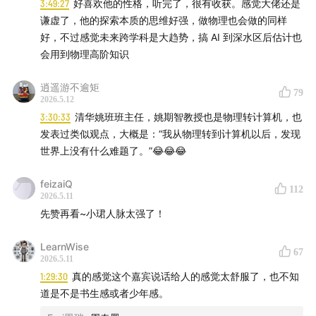
的观点是自洽的，不是说随便喷人，你是有一套自己的
3:49:27
好喜欢他的性格，听完了，很有收获。感觉大佬还是
理解。最终你在这个领域做的怎样，是有客观评价标准
谦虚了，他的探索本质的思维好强，做物理也会做的同样
好，不过感觉未来跨学科是大趋势，搞 AI 到深水区后估计也
的——大家是会尊重你的。”
会用到物理高阶知识
不过，在描述自己的研究时，姚顺宇又显得异常审慎。
逍遥游不逾矩
79
2026.5.12
他对于这些工作的描述是：“我自己对那个事没那么重要，
3:30:33
清华姚班班主任，姚期智教授也是物理转计算机，也
更多的是，我很幸运，有机会在那个时候加入了一个重要
发表过类似观点，大概是：“我从物理转到计算机以后，发现
的项目，做了一些事。”
世界上没有什么难题了。”😂😂😂
他反复强调，AI个人英雄主义的时代已经过去了，现在都
feizaiQ
112
2026.5.11
是集体主义的故事，要对神话个体的一切叙事充满警惕。
先赞再看~小珺人脉太强了！
我们的节目录制于2026年3月，距离我们这次节目录制
LearnWise
67
完，世界又发生了许多意想不到的变化：Meta对Manus
2026.5.11
的收购被撤销、Cursor可能被SpaceX收购、xAI将终止
1:29:30
真的感觉这个嘉宾说话给人的感觉太舒服了，也不知
道是不是书生感或者少年感。
独立运营并入SpaceX，并更名为SpaceXAI等等。如果我
们的谈话内容有一定滞后性，请大家多包涵——AI的世界