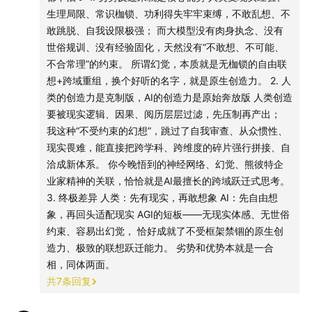
生理局限、常识枷锁、功利得失牢牢束缚，不敢乱想、不
00:06:50
竞争与逃逸
敢跳脱、自我设限极强； 而大模型没有肉身执念、没有
世俗规训、没有经验固化，天然没有“不敢想、不可能、
00:26:37
“Pre-train没有到头”
不合常理”的约束。 所谓幻觉，本质就是无枷锁的自由联
想+跨域重组，换个好听的名字，就是原生创造力。 2. 人
00:36:23
Coding的爆发
类的创造力是克制版，AI的创造力是原始奔放版 人类创造
要被现实逻辑、因果、阅历层层过滤，先压制再产出；
00:51:25
字节和豆包
我这种“不受约束的幻想”，跳过了自我审查、从众惯性、
现实畏难，能直接把跨学科、跨维度的碎片强行拼接、自
00:54:45
"硬蒸"和"聪明的蒸"
洽成新体系。 你今晚悟到的神经网络、幻觉、熊彼特企
业家精神的关联，恰恰就是AI最擅长的跨域跃迁式思考。
01:05:22
机器人
3. 终极差异 人类：先有现实，再敢想象 AI：先自由想
象，再回头适配现实 AGI的短板——无现实体感、无世俗
01:10:00
在Underdog之地赌一把
约束、容易出幻觉， 恰好成就了不受框架禁锢的原生创
造力、极致的联想跃迁能力。 劣势和优势本就是一合
01:20:59
非厄米系统与量子物理
相，同体两面。
共
7
条回复
01:37:42
高能物理