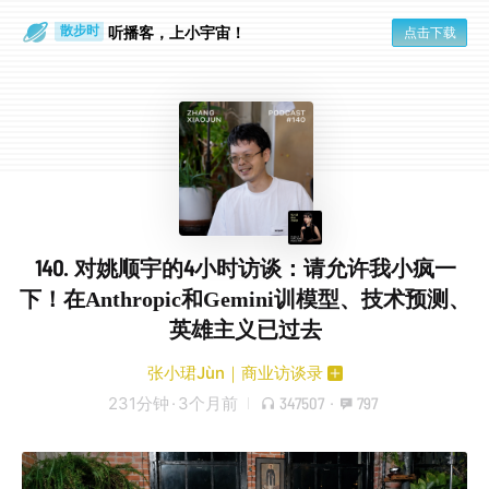
听播客，上小宇宙！
点击下载
散步时
通勤路上
140. 对姚顺宇的4小时访谈：请允许我小疯一
下！在Anthropic和Gemini训模型、技术预测、
英雄主义已过去
张小珺Jùn｜商业访谈录
231分钟
·
3个月前
347507
·
797