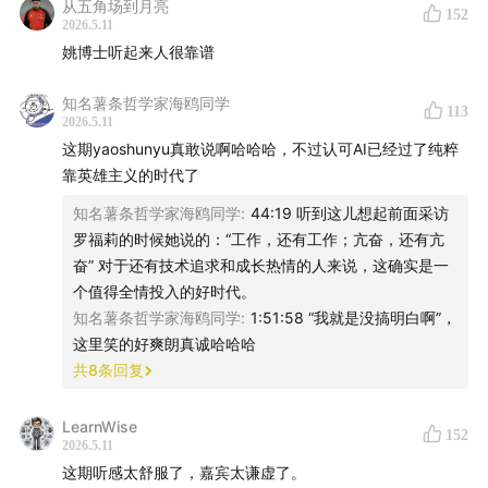
从五角场到月亮
152
2026.5.11
今天的嘉宾姚顺宇，毕业于清华和斯坦福大学，曾经的研
姚博士听起来人很靠谱
究方向是理论物理——非厄米系统、量子物理与高能物
知名薯条哲学家海鸥同学
理。他的人生奋斗姿态是——“总想挑战一些自己不太会的
113
2026.5.11
事”。
这期yaoshunyu真敢说啊哈哈哈，不过认可AI已经过了纯粹
靠英雄主义的时代了
他人生最大的一次跨步是博士毕业，毅然决然离开深造9
知名薯条哲学家海鸥同学
:
44:19 听到这儿想起前面采访
年的物理，来到崭新的AI行业。过去两年，
他先后在
罗福莉的时候她说的：“工作，还有工作；亢奋，还有亢
Anthropic和Google DeepMind出任研究科学家，参与
奋” 对于还有技术追求和成长热情的人来说，这确实是一
了Claude 3.7、4.5、Gemini 3等关键模型的开发过程。
个值得全情投入的好时代。
知名薯条哲学家海鸥同学
:
1:51:58 “我就是没搞明白啊”，
姚顺宇一点也不nerd。有时，他会令你猝不及防，突然发
这里笑的好爽朗真诚哈哈哈
表一点“小疯”言论。
共
8
条回复
第一次见面，他就对我说：“我在这个行业又没有什么导
LearnWise
152
2026.5.11
师，又没有什么旧友，我当然想喷谁喷谁。”
这期听感太舒服了，嘉宾太谦虚了。