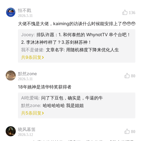
转行AI的两年，他变得越来越直接，越来越不害怕得罪
恒不戳
人。访谈中，他也说了一些直白言论
：
136
2026.5.11
大佬不愧是大佬，kaiming的访谈什么时候能安排上了🥹🥹🥹
“AI个人英雄主义时代已经过去了，所以也没有什么英
Jooey
:
排队许愿：1. 和何泰然的 WhynotTV 串个台吧！
雄，有时候甚至觉得旧时代英雄有点蠢。”
2. 李沐沐神咋样了？3.苏剑林苏神！
我不是健健
:
文章名字: 用随机梯度下降来优化人生
“没有哪个老登是你的亲属，所以你觉得他傻，他就是
共
9
条回复
傻，就可以直接说他傻。无所谓的啊。（笑）”
默然zone
“现在大家都是冲浪的人，本质上是那个浪，而不是你
80
2026.5.11
那个冲浪的人。”
18年姚神是清华特奖获得者
AI吃爱喝
:
问了下豆包，确实是，牛逼的牛
“AI这个事，本来也不太需要脑子——真的不太需要脑
默然zone
:
哈哈哈哈哈 我是姐姐
子。这个行业最重要的特质，就是靠谱，就是做事细，
共
5
条回复
对自己做的事情负责任。”
晓风暮笛
80
“你不用太担心因为自己的观点而惹到什么人。只要你
2026.5.12