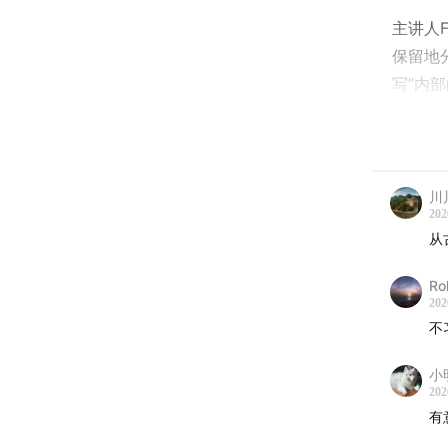
主讲人F
保留地
写”内
Cla
正在领
启发。
川
👤 本
202
从
Fiona
Ro
加入An
202
程管理
不
🌟 精
小
202
💡 
有