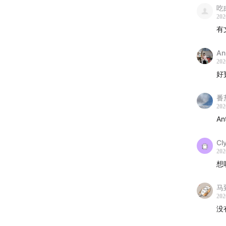
Fion
吃肉
202
绕“工
有
——都
团队会
An
202
“当瓶
好
番
🛠️ 
202
A
在 Cl
多个可运
Cl
身经历
202
想
度。
马
“在技
202
没
🚀 组