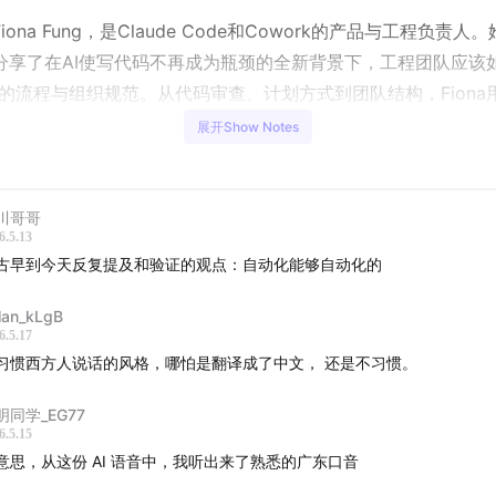
iona Fung，是Claude Code和Cowork的产品与工程负责人
分享了在AI使写代码不再成为瓶颈的全新背景下，工程团队应该如
部的流程与组织规范。从代码审查、计划方式到团队结构，Fiona
ude Code团队的真实案例揭示：以前管用的东西今天未必还管用
展开Show Notes
导或参与一个被AI加速的工程团队，这期分享将带给你大量可立
川哥哥
期嘉宾
6.5.13
古早到今天反复提及和验证的观点：自动化能够自动化的
 Fung，Anthropic公司Claude Code和Cowork的产品与工程
lan_kLgB
thropic之前，她曾在Meta和微软带领多个大型产品团队，拥
6.5.17
经验。
习惯西方人说话的风格，哪怕是翻译成了中文， 还是不习惯。
彩内容
明同学_EG77
6.5.15
瓶颈转移：当写代码不再昂贵
意思，从这份 AI 语音中，我听出来了熟悉的广东口音