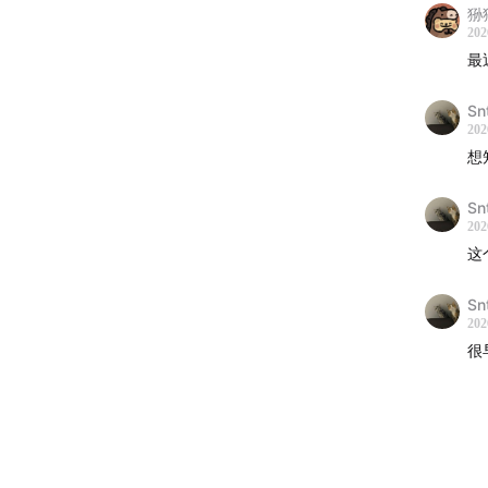
狲
为了保
202
团队的压
最
开发。她
Sn
202
“我要求
想
🧹 “
Sn
202
Fio
这
队中“
现在还
Sn
202
很
“明确
🤖 
虽然 C