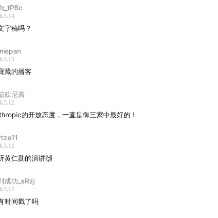
a 指出，随着 Claude 等AI工具将代码编写的成本急剧拉低，过
_tPBc
6.5.14
程带宽最贵”建立的所有流程——从敏捷到瀑布，从设计文档到代
文字稿吗？
在悄然失效。她提醒领导者，必须主动审视这些旧流程并勇于调
被过时的规范拖累。
niepan
6.5.13
颈转移后，你怎么去调整它周边的一切？”
寶藏的播客
茄欧尼酱
技术讨论新范式：代码说了算
6.5.12
nthropic的开放态度，一直是御三家中最好的！
aude Code 团队，技术争论不再依靠漫长的设计文档评审，而是
行的 PR 进行对比。Fiona 分享了她为一次重构生成三个不同
ytze11
，展示了如何在讨论实现的同时评估对下游的影响，大大加快了
6.5.12
听黄仁勋的演讲🙌
到成功_sRzj
术讨论里，代码说了算。”
6.5.12
有时间戳了吗
织扁平化：经理从IC做起