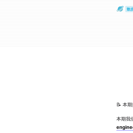
散
通
📝 本
本期我们
engine