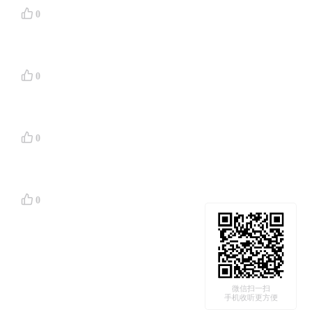
0
顶住招聘
Code
0
0
议找出团
：“它
0
”
微信扫一扫
品品味等
手机收听更方便