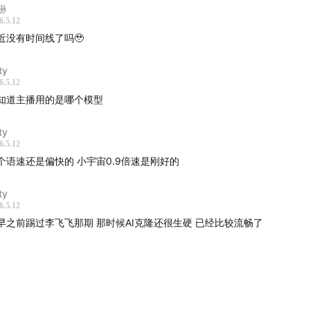
狲
持敏捷和深度的产品理解，Fiona 坚持极度扁平的组织结构，并
6.5.12
力，要求所有经理先以个人贡献者身份加入，亲自使用 Claude 
近没有时间线了吗🥹
认为这种“dogfooding”文化是推出好产品的关键。
ty
6.5.12
 Claude Code 团队里的每个经理，一开始都得先当 IC。”
知道主播用的是哪个模型
最吵工作流”法则：干掉那些没用的流程
ty
6.5.12
na 用亲身经历说明，许多流程只是惯性存在，早已失去价值。她建
个语速还是偏快的 小宇宙0.9倍速是刚好的
最吵”的那个工作流——最费钱、最让人头疼的事——然后只问一句
有用吗？”往往答案就是把它直接取消。
ty
6.5.12
早之前踢过李飞飞那期 那时候AI克隆还很生硬 已经比较流畅了
给你许可，去干掉那些流程。因为，流程它自己能把自个儿玩死。
信任但要核实：自动化审查的边界
laude 已可处理大部分审查，但 Fiona 强调在安全、法务和产