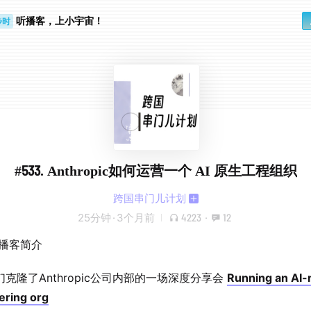
听播客，上小宇宙！
步时
勤路上
#533. Anthropic如何运营一个 AI 原生工程组织
跨国串门儿计划
25分钟
·
3个月前
4223
·
12
期播客简介
克隆了Anthropic公司内部的一场深度分享会
Running an AI-
ering org