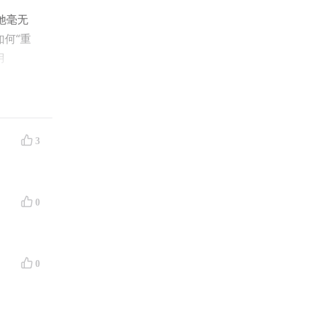
。她毫无
何“重
用
。如果你
即落地的
3
负责人。在
有丰富的工
0
0