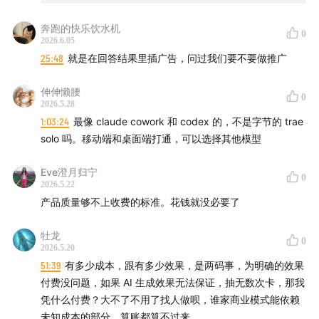
奔跑的快乐饮水机
0
2026.6.05
25:48
就是在回答结果里插广告，问过我们要不要做推广
伸伸懒腰
0
2026.5.28
1:03:24
最像 claude cowork 和 codex 的，不是字节的 trae
solo 吗。移动端和桌面端打通，可以选择其他模型
Eve澄月归宁
0
2026.5.22
产品质量够不上收费的标准。花钱就没必要了
牡龙
0
2026.5.20
51:39
有多少成本，跟有多少效果，是两码事，为明确的效果
付费没问题，如果 AI 生成效果无法保证，抽无数次卡，那我
凭什么付费？大不了不用了找人做呗，谁家商业模式能依赖
未知成本的部分，算账都算不过来