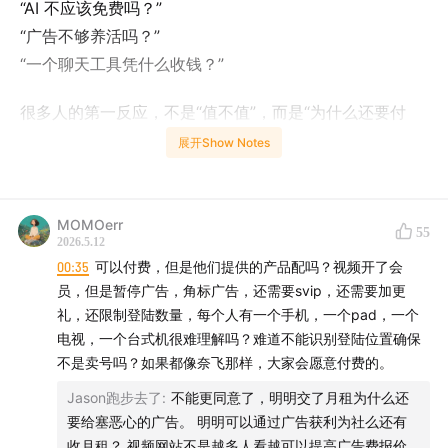
“AI 不应该免费吗？”
“广告不够养活吗？”
“一个聊天工具凭什么收钱？”
很多人的第一反应，不是“值不值”，而是“为什么还要付
费”。
展开Show Notes
但如果把时间线拉长一点，你会发现，中国互联网用户对
“软件应该免费”这件事，其实是被过去二十年的产品逻辑
MOMOerr
55
训练出来的。
2026.5.12
00:35
可以付费，但是他们提供的产品配吗？视频开了会
从 QQ 会员、视频网站，到网盘、音乐平台，再到今天的
员，但是暂停广告，角标广告，还需要svip，还需要加更
AI 工具，我们习惯了一种模式：
礼，还限制登陆数量，每个人有一个手机，一个pad，一个
电视，一个台式机很难理解吗？难道不能识别登陆位置确保
基础功能免费
不是卖号吗？如果都像奈飞那样，大家会愿意付费的。
增值服务收费
Jason跑步去了
:
不能更同意了，明明交了月租为什么还
广告补贴一切
要给塞恶心的广告。 明明可以通过广告获利为社么还有
用户规模比盈利更重要
收月租？ 视频网站不是越多人看越可以提高广告费报价