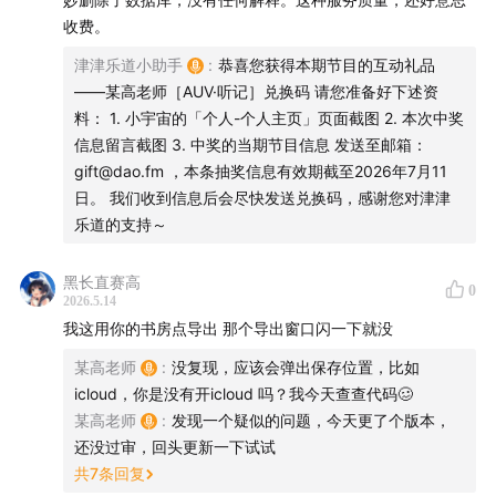
dao160301 | 微博：
津津乐道播客
| 商业合作：
收费。
hi@dao.fm |
版权声明
|
RSS订阅
津津乐道小助手
:
恭喜您获得本期节目的互动礼品
——某高老师［AUV·听记］兑换码 请您准备好下述资
本节目由「
声湃 WavPub
」提供内容托管和数据服务支
料： 1. 小宇宙的「个人-个人主页」页面截图 2. 本次中奖
持。
信息留言截图 3. 中奖的当期节目信息 发送至邮箱：
gift@dao.fm ，本条抽奖信息有效期截至2026年7月11
日。 我们收到信息后会尽快发送兑换码，感谢您对津津
乐道的支持～
黑长直赛高
0
2026.5.14
我这用你的书房点导出 那个导出窗口闪一下就没
某高老师
:
没复现，应该会弹出保存位置，比如
icloud，你是没有开icloud 吗？我今天查查代码🥴
某高老师
:
发现一个疑似的问题，今天更了个版本，
还没过审，回头更新一下试试
共
7
条回复