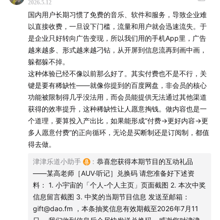
AUV或你的书房折扣码或免费使用机会。
2026.5.12
国内用户长期习惯了免费的音乐、软件和服务，导致企业难
以直接收费，一旦设下门槛，流量和用户就会迅速流失。于
【本期主播】
是企业只好转向广告变现，所以我们用的手机App里，广告
越来越多、形式越来越刁钻，从开屏到信息流再到画中画，
朱峰：「津津乐道播客网络」创始人，产品及技术专
躲都躲不掉。
家。（微博：@zhufengme）
这种体验已经不像以前那么好了。其实付费也不是不行，关
某高老师：「科技乱炖」主播，资深运维专家，互联网
键是要有稀缺性——就像你提到的百度网盘，非会员的核心
和 IT 行业从业20 年，现任某互联网安全公司高管。
功能被限制得几乎没法用，而会员能提供无法通过其他渠道
（微博：@某高老师，Blog：
某高老师 – 人间观察
）
获得的效率提升，这种稀缺性让人愿意掏钱。做内容也是一
高春辉：「科技乱炖」主播。“中国互联网站长第一
个道理，要算投入产出比，如果能形成“付费→更好内容→更
多人愿意付费”的正向循环，无论是买断制还是订阅制，都值
人”，科技、互联网领域的连续创业者。（微博：@高春
得去做。
辉，微信公众号：老高的互联网杂谈）
津津乐道小助手
:
恭喜您获得本期节目的互动礼品
【制作团队】
——某高老师［AUV·听记］兑换码 请您准备好下述资
料： 1. 小宇宙的「个人-个人主页」页面截图 2. 本次中奖
后期 / 卷圈
信息留言截图 3. 中奖的当期节目信息 发送至邮箱：
封面 / 姝琦
gift@dao.fm ，本条抽奖信息有效期截至2026年7月11