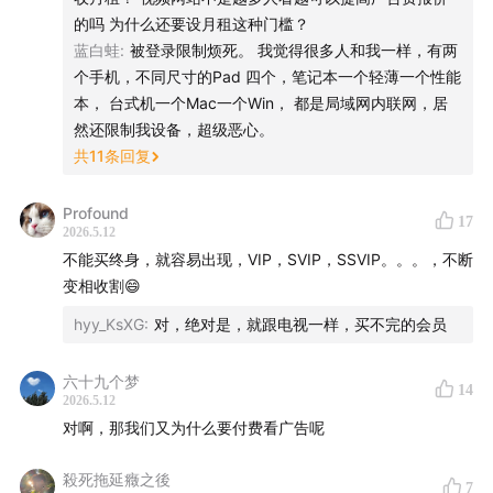
的吗 为什么还要设月租这种门槛？
可 AI 的成本结构，和过去的互联网产品完全不是一回
蓝白蛙
:
被登录限制烦死。 我觉得很多人和我一样，有两
事。
个手机，不同尺寸的Pad 四个，笔记本一个轻薄一个性能
本， 台式机一个Mac一个Win， 都是局域网内联网，居
这期节目，我们就从豆包可能收费这件事聊起，看看：
然还限制我设备，超级恶心。
共
11
条回复
为什么中国用户天然抗拒 AI 订阅制
为什么 ChatGPT 能收 20 美元，而国产 AI 一收费就挨骂
Profound
17
AI 产品到底是在卖“工具”，还是在卖“陪伴”
2026.5.12
不能买终身，就容易出现，VIP，SVIP，SSVIP。。。，不断
免费互联网时代，可能真的要结束了
变相收割😄
相关链接
hyy_KsXG
:
对，绝对是，就跟电视一样，买不完的会员
某高老师的新产品：
r.daofm.cn
六十九个梦
14
2026.5.12
听友福利
对啊，那我们又为什么要付费看广告呢
本期将从评论区抽取十个优秀留言，送出某高老师开发的
殺死拖延癥之後
7