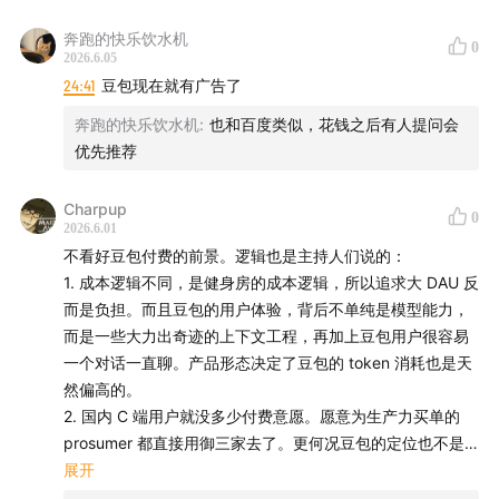
奔跑的快乐饮水机
0
2026.6.05
24:41
豆包现在就有广告了
奔跑的快乐饮水机
:
也和百度类似，花钱之后有人提问会
优先推荐
Charpup
0
2026.6.01
不看好豆包付费的前景。逻辑也是主持人们说的：
1. 成本逻辑不同，是健身房的成本逻辑，所以追求大 DAU 反
而是负担。而且豆包的用户体验，背后不单纯是模型能力，
而是一些大力出奇迹的上下文工程，再加上豆包用户很容易
一个对话一直聊。产品形态决定了豆包的 token 消耗也是天
然偏高的。
2. 国内 C 端用户就没多少付费意愿。愿意为生产力买单的
prosumer 都直接用御三家去了。更何况豆包的定位也不是
生产力工具。所以大 DAU 不是资产，是债务。
展开
3. 国内 B 端市场，因为工作流程 AI 化的程度低，就算采购