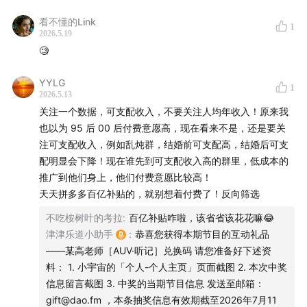
看不懂的Link
1
2026.5.19
🧐
YYLG
1
2026.5.13
关注一个数据，可支配收入，不要关注人均年收入！原来我
也以为 95 后 00 后付费意愿高，现在看来不是，还是要关
注可支配收入，例如乱炖群，结婚前可支配高，结婚后可支
配明显会下降！现在谁先到可支配收入高的群里，低成本的
推广到他们身上，他们付费意愿比较高！
天天拼多多百亿补贴的，就别想着付费了！反向筛选
不吃桉树叶的考拉
:
百亿补贴咋啦，该省省该花花嘛😂
津津乐道小助手
:
恭喜您获得本期节目的互动礼品
——某高老师［AUV·听记］兑换码 请您准备好下述资
料： 1. 小宇宙的「个人-个人主页」页面截图 2. 本次中奖
信息留言截图 3. 中奖的当期节目信息 发送至邮箱：
gift@dao.fm ，本条抽奖信息有效期截至2026年7月11