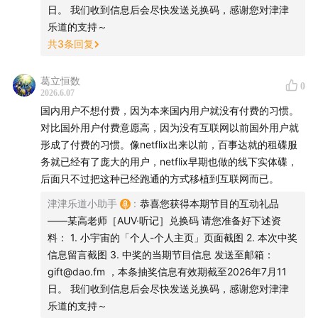
日。 我们收到信息后会尽快发送兑换码，感谢您对津津
乐道的支持～
共
3
条回复
葛立恒数
0
2026.6.07
国内用户不想付费，因为本来国内用户就没有付费的习惯。
对比国外用户付费意愿高，因为没有互联网以前国外用户就
形成了付费的习惯。像netflix出来以前，百事达就的租碟服
务就已经有了庞大的用户，netflix早期也做的线下实体碟，
后面只不过把这种已经跑通的方式移植到互联网而已。
津津乐道小助手
:
恭喜您获得本期节目的互动礼品
——某高老师［AUV·听记］兑换码 请您准备好下述资
料： 1. 小宇宙的「个人-个人主页」页面截图 2. 本次中奖
信息留言截图 3. 中奖的当期节目信息 发送至邮箱：
gift@dao.fm ，本条抽奖信息有效期截至2026年7月11
日。 我们收到信息后会尽快发送兑换码，感谢您对津津
乐道的支持～