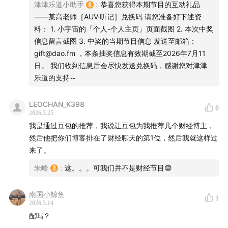
津津乐道小助手
:
恭喜您获得本期节目的互动礼品
了 AI 工具，顶多也是单个岗位提效，但跨岗位就没变化了，
——某高老师［AUV·听记］兑换码 请您准备好下述资
最终产出和营收体现不出变化。大部份老板的耐心也就两三
料： 1. 小宇宙的「个人-个人主页」页面截图 2. 本次中奖
个月，看不到增收，就不愿意为 AI 工具付费了。让员工加加
信息留言截图 3. 中奖的当期节目信息 发送至邮箱：
班、找多几个外包，还更便宜。
gift@dao.fm ，本条抽奖信息有效期截至2026年7月11
综上几点，所以国内做 AI 的公司，除了几个搞大模型的会面
日。 我们收到信息后会尽快发送兑换码，感谢您对津津
向国内市场。往下一层做 AI 应用的公司，都是打一开始就看
乐道的支持～
向北美市场，那才是商业模式能成立的市场。
这里还能 callback Manus 的路径，它家就是这个思路。只
LEOCHAN_K398
0
是名气大了，在风尖浪口被抓去当政治典型了（bushi
2026.5.25
我是通过豆包的推荐，我说让豆包为我推荐几个财经博主，
然后他把你们博客排在了财经聊天的第1位，然后我就这样过
来了。
朱峰
:
这。。。可我们并不是财经节目😨
南国小鲸鱼
1
2026.5.14
配吗？