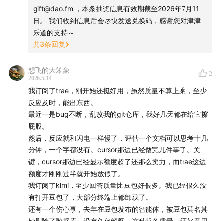
gift@dao.fm ，本条抽奖信息有效期截至2026年7月11
在一派纷繁芜杂里，我们为愉悦双耳而生。科技、教育、
日。 我们收到信息后会尽快发送兑换码，感谢您对津津
文化、美食、生活、技能、情绪……严肃认真却不刻板，
乐道的支持～
共
3
条回复
拒绝空泛浮夸。与专业且有趣的人携手缔造清流，分享经
历，传播体验，厘清世界与你的关系。
想飞的大笨象
2
2026.5.14
津津乐道
|
科技乱炖
|
津津有味
|
记者下班
|
不叁不
我订阅了trae，刚开始还挺好用，虽然质量不算上乘，至少
肆
|
厂长来了
|
编码人声
|
沸腾客厅
|
拼娃时代
反应及时，能出东西。
最近一是bug不断，乱改我的git仓库，我好几天都在给它擦
收听平台
屁股。
然后，反应就和闪电一样慢了，评估一个文档可以思考十几
苹果播客 | 小宇宙App | Spotify | 喜马拉雅 | 网易云音乐
分钟，一个字都没有。cursor那边已经做完几件事了。关
| QQ音乐 | 微信听书 | 荔枝FM | 央广云听 | 听听FM |
键，cursor那边已经显示额度超了还那么卖力，而trae这边
Sure竖耳App | Bilibili | YouTube
额度才刚刚过半就开始放假了。
我订阅了kimi，至少回答质量比豆包好很多。我已经很久没
联系我们
有打开豆包了，大部分终端上都卸载了。
还有一个伤心事，去年在豆包发布的智能体，被豆包莫名其
津津乐道播客官网
| 公众号：津津乐道播客 | 微信：
妙删除了数据库，没有任何解释。这种服务质量，还好意思