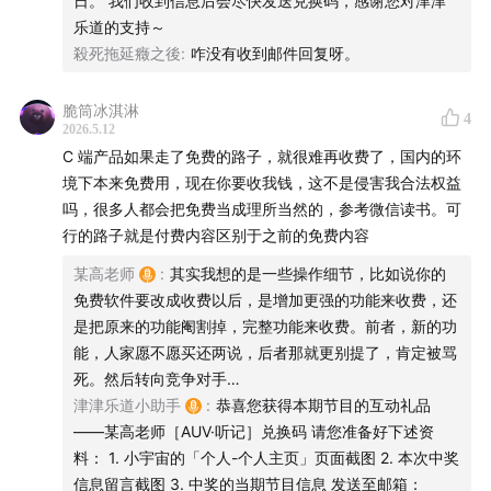
运营 / 卷圈
日。 我们收到信息后会尽快发送兑换码，感谢您对津津
乐道的支持～
监制 / 姝琦
殺死拖延癥之後
:
咋没有收到邮件回复呀。
产品统筹 / bobo
场地支持 / 声湃轩北京录音间
脆筒冰淇淋
4
2026.5.12
【联系我们】
C 端产品如果走了免费的路子，就很难再收费了，国内的环
境下本来免费用，现在你要收我钱，这不是侵害我合法权益
希望大家在听友群和评论区多多反馈收听感受，这对我们
吗，很多人都会把免费当成理所当然的，参考微信读书。可
来说十分重要。欢迎添加津津乐道小助手微信：
行的路子就是付费内容区别于之前的免费内容
dao160301，加入听友群。
某高老师
:
其实我想的是一些操作细节，比如说你的
免费软件要改成收费以后，是增加更强的功能来收费，还
【关于「科技乱炖」】
是把原来的功能阉割掉，完整功能来收费。前者，新的功
能，人家愿不愿买还两说，后者那就更别提了，肯定被骂
由多名资深从业者主持的科技点评播客，以实际工作中积
死。然后转向竞争对手…
累的经验为基础，结合实际，把近期科技热点变成犀利、
津津乐道小助手
:
恭喜您获得本期节目的互动礼品
独到、深刻的独家观点。
——某高老师［AUV·听记］兑换码 请您准备好下述资
料： 1. 小宇宙的「个人-个人主页」页面截图 2. 本次中奖
【关于「津津乐道播客网络」】
信息留言截图 3. 中奖的当期节目信息 发送至邮箱：