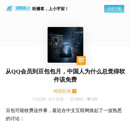
听播客，上小宇宙！
点击下载
通勤路上
眼睛好累
从QQ会员到豆包包月，中国人为什么总觉得软
件该免费
科技乱炖
74分钟
·
3个月前
9847
·
126
豆包可能收费这件事，最近在中文互联网掀起了一波熟悉
的讨论：