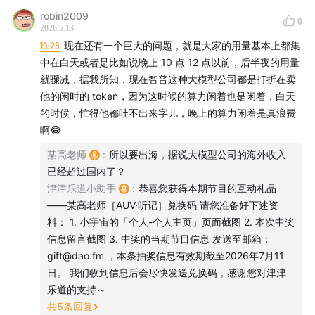
robin2009
0
2026.5.13
19:26
现在还有一个巨大的问题，就是大家的用量基本上都集
中在白天或者是比如说晚上 10 点 12 点以前，后半夜的用量
就骤减，据我所知，现在智普这种大模型公司都是打折在卖
他的闲时的 token，因为这时候的算力闲着也是闲着，白天
的时候，忙得他都吐不出来字儿，晚上的算力闲着是真浪费
啊😂
某高老师
:
所以要出海，据说大模型公司的海外收入
已经超过国内了？
津津乐道小助手
:
恭喜您获得本期节目的互动礼品
——某高老师［AUV·听记］兑换码 请您准备好下述资
料： 1. 小宇宙的「个人-个人主页」页面截图 2. 本次中奖
信息留言截图 3. 中奖的当期节目信息 发送至邮箱：
gift@dao.fm ，本条抽奖信息有效期截至2026年7月11
日。 我们收到信息后会尽快发送兑换码，感谢您对津津
乐道的支持～
共
5
条回复