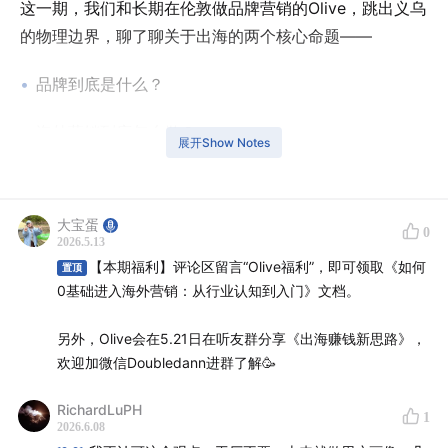
这一期，我们和长期在伦敦做品牌营销的Olive，跳出义乌
的物理边界，聊了聊关于出海的两个核心命题——
品牌到底是什么？
海外营销到底怎么做？
展开Show Notes
不管你是想出海的工厂老板，还是想转型的营销从业者，
甚至只是好奇全球消费者正在发生什么变化，这一期都值
大宝蛋
0
得听。
2026.5.13
【本期福利】评论区留言“Olive福利”，即可领取《如何
置顶
本期嘉宾
0基础进入海外营销：从行业认知到入门》文档。
Olive：橄榄绿出海营销创始人，长期base伦敦，曾工作
另外，Olive会在5.21日在听友群分享《出海赚钱新思路》，
与服务英国奢侈品家居、律所、私立医疗等多个行业的海
欢迎加微信Doubledann进群了解🥳
外品牌营销。
RichardLuPH
1
2026.6.08
小红书账号@
橄榄绿出海营销