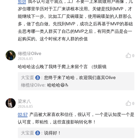
10:01
我不认可这个观点，工厂不要一上来就做用户画像，几
岁住哪里学历对于工厂来讲根本没用。关键是找到MVP，才
本期三重听友福利
能继续下一步。比如工厂卖碗碟架，使用碗碟架的人群那么
多，做了也白做。先找到MVP，成功之后再基于MVP的基础
【福利一｜Olive福利】
去思考哪一类人群买了自己的MVP之后，有同类产品是会一
起购买的。这个时候才有人群的价值
听完本期播客，在评论区留言
「Olive福利」
，可获得入门
文档——《如何0基础入门海外营销：从行业认知到入
橄榄绿Olive
0
门》，适合所有想了解出海营销、却不知从哪里开始的朋
2026.6.05
哈哈哈这么晚了我终于爬上来留个言 （扶眼镜
友。
大宝蛋
:
您终于来了哈哈，欢迎我们嘉宾Olive
【福利二｜听友专属分享】
橄榄绿Olive
:
哈哈哈😆🫰
5月21日，Olive将在《义乌听见》听友群做一场内部分享
梁米八
0
——《出海赚钱新思路：如何找到适合自己的海外市场机
2026.6.05
02:57
产品被大家喜欢和信任，很认可，一个是认知度一个是
会》，欢迎加微信Doubledann进听友群。
认可度，即粘性，这些直接影响转化率！
【福利三｜训练营专属优惠】
大宝蛋
:
说得好！