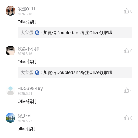
Olive的「第8期海外营销实战训练营」将于7-8月间开
依然0111
0
课。7周时间，带你从0到1搭建海外数字营销知识体系。
2026.5.18
听友报暗号「义乌听见」立减200元，感兴趣的朋友请加
Olive福利
微信Doubledann详询。
大宝蛋
:
加微信Doubledann备注Olive领取哦
致命小小帅
0
2026.5.16
Olive福利
大宝蛋
:
加微信Doubledann备注Olive领取哦
HD569846y
0
2026.6.01
Olive福利
醒_1zdl
0
2026.5.22
olive福利