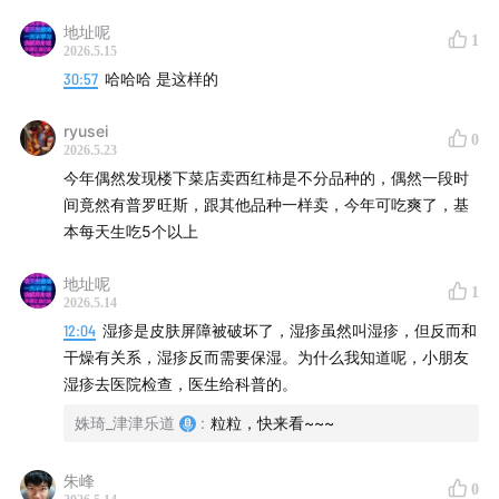
们这次也可以领券购买，七西的床上产品对于睡眠都很有
帮助。特别是枕头，睡过之后就不想换其他枕头了。人体
地址呢
1
2026.5.15
工学设计对颈椎很友好，睡醒不会脖子酸痛落枕。
30:57
哈哈哈 是这样的
有需要的听友们可以使用以下三种方式获得「专属福
ryusei
0
利」：
2026.5.23
今年偶然发现楼下菜店卖西红柿是不分品种的，偶然一段时
点击链接：
mo.m.tmall.com
间竟然有普罗旺斯，跟其他品种一样卖，今年可吃爽了，基
复制口令到淘宝：69￥PVbj5qlRExt￥CZ0001/
本每天生吃5个以上
去淘店搜【 7 C七 西 旗 舰 店 】向客服报暗号「津津乐
地址呢
道」领取比大促折扣还低的大额优惠！
1
2026.5.14
12:04
湿疹是皮肤屏障被破坏了，湿疹虽然叫湿疹，但反而和
同时提醒大家，买几件就要领几张券，任意单品两件还可
干燥有关系，湿疹反而需要保湿。为什么我知道呢，小朋友
在福利价格基础上再享95折！
湿疹去医院检查，医生给科普的。
姝琦_津津乐道
:
粒粒，快来看~~~
【入夏生存时间轴】
00:11
立夏后的“反常”
朱峰
0