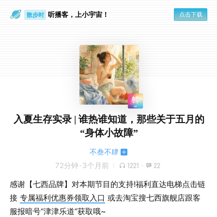
听播客，上小宇宙！
点击下载
散步时
通勤路上
入夏生存实录 | 谁热谁知道，那些关于五月的
“身体小故障”
不叁不肆
72分钟
·
3个月前
1221
·
22
感谢【七西品牌】对本期节目的支持!福利直达电梯点击链
接
专属福利优惠券领取入口
或去淘宝搜七西旗舰店跟客
服报暗号“津津乐道”获取哦~