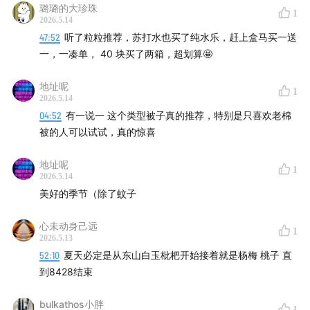
璐璐的大珍珠
大龄产品经理（微博：@姝琦_HU，小红书：@姝琦同
1
2026.5.14
学）
47:52
听了粒粒推荐，苏打水也买了纯水乐，赶上盒马买一送
粒粒：健康管理项目「吃较瘦」创始人，运动营养师
一，一凑单， 40 块买了两箱，超划算🤩
（微信公众号：吃较瘦），干货输出狂人，答疑解惑深
地址呢
入浅出，破除迷思一针见血
1
2026.5.14
04:52
有一说一 这个类型被子真的推荐，特别是只喜欢老棉
【制作团队】
被的人可以试试，真的惊喜
后期 / 卷圈
地址呢
1
运营 / 卷圈
2026.5.14
监制 / 姝琦
美好的季节（除了蚊子
封面 / 姝琦
心未动身己远
产品统筹 / bobo
1
2026.5.13
52:10
夏天必定是从东山白玉枇杷开始接着就是杨梅 桃子 直
【联系我们】
到8428结束
希望大家在听友群和评论区多多反馈收听感受，这对我们
bulkathos小胖
1