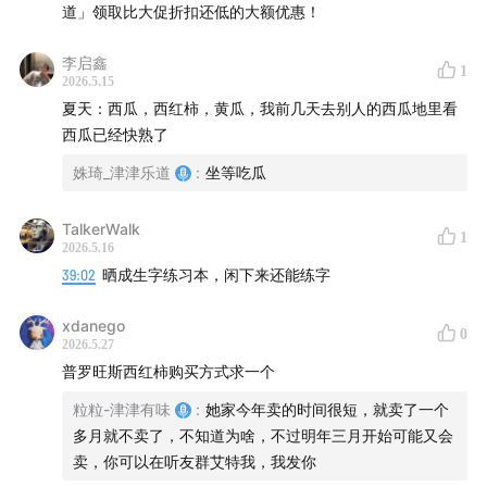
过这道换季的坎？
道」领取比大促折扣还低的大额优惠！
李启鑫
【听友福利】
1
2026.5.15
夏天：西瓜，西红柿，黄瓜，我前几天去别人的西瓜地里看
西瓜已经快熟了
姝琦_津津乐道
:
坐等吃瓜
本节目推荐的「七西沁凉被」所用料子是母婴级别，一面
TalkerWalk
1
2026.5.16
凉感，一面软糯微绒，春、夏、秋三季都能盖它。家里有
39:02
晒成生字练习本，闲下来还能练字
小宝宝的，盖它也会非常安心。躺上去的瞬间，就像扑进
了一汪清泉里，是温温柔柔的凉，不是冰得一激灵的刺激
xdanego
0
感，后背的燥热顺着面料一点点散掉，特别是喜欢裸睡的
2026.5.27
普罗旺斯西红柿购买方式求一个
朋友们，裹着整个人都特别舒展。被子不粘毛，机洗不会
松散、跑线，也不会影响凉感，洁癖放心入。
粒粒-津津有味
:
她家今年卖的时间很短，就卖了一个
多月就不卖了，不知道为啥，不过明年三月开始可能又会
另外需要他们家「七西枕头、按摩仪、凉垫」优惠的听友
卖，你可以在听友群艾特我，我发你