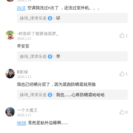
2026.5.14
01:31
谁热谁知道
24:13
空调我洗过n次了 ，还洗过室外机。。。
03:52
被窝里的“雪媚娘”
姝琦_津津乐道
:
🤣
07:32
肩颈保卫战
10:24
换季这道坎
-鳄鱼听了都要做噩梦_
1
13:12
湿疹与“闷罐效应”
2026.5.13
21:55
一个爱开窗的主播如何应对家庭内部的“禁开令”
早安安
28:34
空调洗刷刷
姝琦_津津乐道
:
早
33:06
1000元的电费单
38:33
办公室的空调玄学
B新城
1
2026.5.13
42:20
晒黑、晒伤与勋章
我也已经晒分层了，因为晨跑防晒霜就用脸
49:51
伺候制冰机
56:45
姝琦_津津乐道
菜市场的五月
:
我也……心疼防晒霜哈哈哈
01:13:22
入夏综合征
一个大魔王
0
2026.5.15
【本期主播】
49:58
竟然是贴外边睡啊……
姝琦：「津津乐道播客」&「不叁不肆」主播，互联网