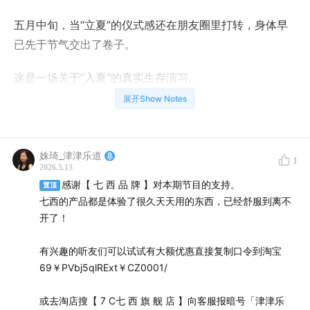
五月中旬，当“立夏”的仪式感还在朋友圈里打转，身体早
已先于节气交出了卷子。
这是一场关于“入夏”的真实生存演习。
是从北方的硬核降温往事，到成年女性对体感主权的重新
展开Show Notes
审视。
当你在厚棉被里半夜热醒，或者在空调房里感到肩颈僵
硬，这种身心不调的“系统延迟”，正是我们这期节目想要
姝琦_津津乐道
1
2026.5.13
拆解的真相。
感谢【 七 西 品 牌 】对本期节目的支持。
置顶
七西的产品都是体验了很久天天用的东西，已经舒服到离不
本期节目从一场关于“谁热谁知道”的体感博弈聊起，深度
开了！
拆解那些隐秘的“入夏综合征”。
有兴趣的听友们可以试试有大额优惠直接复制口令到淘宝
没有宏大叙事，只有关于湿疹、电费、猫不上床以及一床
69￥PVbj5qlRExt￥CZ0001/
“雪媚娘”被子的碎碎念。
我们想聊聊：在燥热的五月，如何给身体加个速，平稳度
或去淘店搜【 7 C七 西 旗 舰 店 】向客服报暗号「津津乐