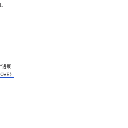
间。
”进展
LOVE》