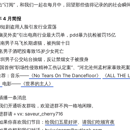
击“订阅”，和我们一起在每月中，回望那些值得记录的的社会瞬
年 4 月简报
I短剧盗用人脸引发行业震荡
幽灵外卖”引出电商行业最大罚单，pdd暴力抗检被罚15亿
南男子马飞长期虐猫，被拘留十日
名男子酒吧投毒致15岁少女死亡
圳男子公交站台抽烟，反让禁烟女子被搜身
国首例“职场性侵致精神工伤认定案”、“河北沧州孟村家暴致死案
荐：音乐——
《No Tears On The Dancefloor》
《ALL THE 
》
电影——
《世界的主人》
插播一条消息
我们开通听友群啦，欢迎进群不拘一格地闲聊。
进群请＋vx: saveur_cherry716
如果你喜欢我们节目：
给我们五星好评
、
请我们吃顿宵夜