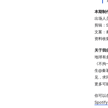
本期制
出场人员：
剪辑：Sh
文案：
资料收集：
关于我
地球有
《不拘
生@秦
见，求
更多可
你可以
Spotify