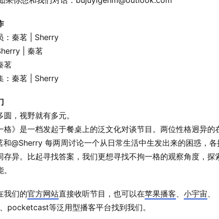
如果你想和我们对话：bujuyigenm@outlook.com
作
秦茗 | Sherry
erry | 秦茗
秦茗
秦茗 | Sherry
们
多圆，视野就有多元。
一格》是一档发起于餐桌上的泛文化对谈节目。两位性格迥异的
茗和@Sherry 每两周讨论一个从日常生活中生发出来的困惑，各
同存异。比起寻找答案，我们更想寻找不拘一格的观察角度，探
能。
在我们的
官方网站
直接收听节目，也可以在
苹果播客
、
小宇宙
、
、pocketcast等泛用型播客平台找到我们。