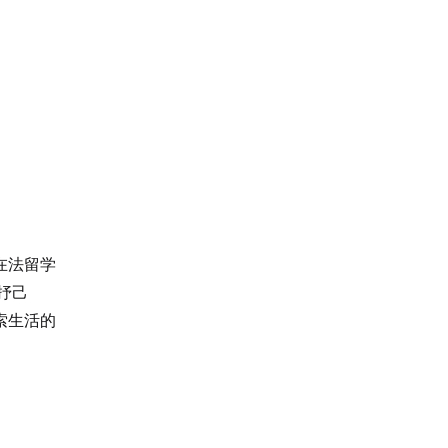
在法留学
抒己
索生活的