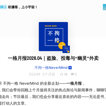
步时
勤路上
听播客，上小宇宙！
一格月报2026.04｜盗脸、投毒与“幽灵”外卖
不拘一格NeverMind
35分钟
·
3个月前
39
·
0
 不拘一格 NeverMind 的全新企划——
一格月报
。
，我们会带你回顾上个月值得关注的热点舆论与新闻事件，聊聊
能走向；节目最后，我们也会分享最近喜欢的内容——无论是书
篇打动人的文章。