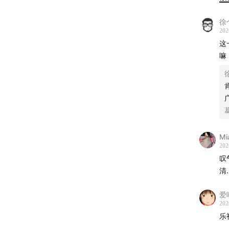
舆论认
徐
202
际足联
这
候，又
嘛
体育市
主播：
大大卷
对谈嘉
Mi
202
叹
陈国强
清
时间轴
爱
202
00:00
中
乐