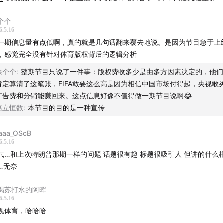
为国际足联“漫天要价”，尤其对比印度两届3500万美元的打包报
个个
6.5.16
的定价逻辑究竟是怎样的？当一个协会既想当裁判，又要当运动
一期信息量有点低啊，真的就是几句话翻来覆去地说。是因为节目急于上
会产生什么样的问题？国际体育赛事的转播权是如何操作的？近
，感觉完全没有针对体育版权背后的逻辑分析
场又发生了什么变化？
徐个个
:
整期节目只说了一件事：版权费收多少是由多方因素决定的，他们
肯定算清了这笔账，FIFA敢要这么高是因为相信中国市场付得起，央视敢
广告费和分销能赚回来。这点信息好像不值得做一期节目说啊😂
葛立恒数
:
本节目的目的是一种宣传
，澎湃国际新闻编辑
宾：
aaa_OScB
6.5.16
气…和上次特朗普那期一样的问题 话题很有趣 标题很吸引人 但讲的什么
，上海体育大学新闻与传播学院副教授
…无奈
：
喝苏打水的阿晖
6.5.16
国与国际足联达成最终协议
视体育，哈哈哈