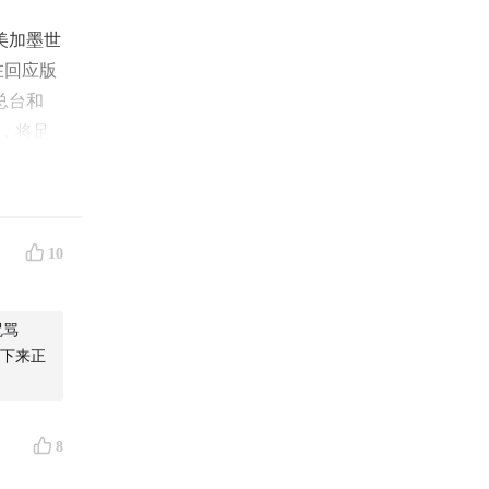
美加墨世
在回应版
总台和
作，将足
与中央
民币约
10
态，国
咒骂
下来正
其中转播
事”的
费用。但
8
遭遇拖