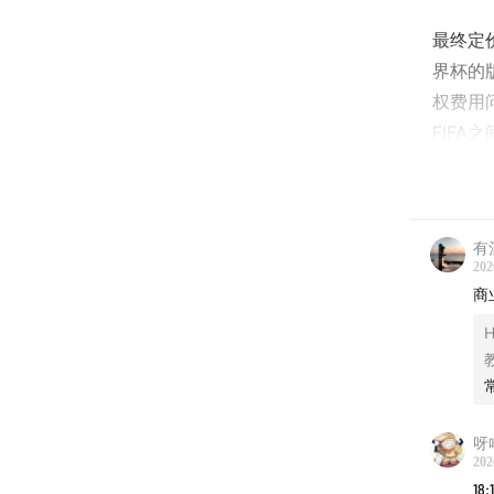
最终定
界杯的
权费用
FIF
球赛事
广播电
最初国
有
202
18亿
商
际足联
H
国际足
权收入
202
呀
是国际
202
延。
18: