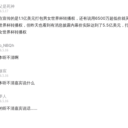
026世界杯转播权报价争议解析
父是死神
6.5.17
在宣传的是1.1亿美元打包男女世界杯转播权，还有说用6500万超低价就
际足联版权评估与中国市场价值
世界杯转播权，但昨天也看到有消息披露内幕价实际达到了5.5亿美元，
女世界杯转播权
视与国际赛事版权购买机制
o_NBQh
6.5.16
育赛事转播权的商业逻辑与市场变化
本听不清啊
际足联版权报价翻倍背后的逻辑与影响
修宸
6.5.16
本听不清嘉宾说什么
育版权购买与变现：从非理性到理性转变
夢人
育赛事转播权与版权问题
6.5.16
的听不清嘉宾说话……
视与网络平台赛事转播权划分