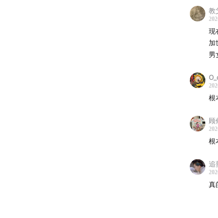
03:42
2
教
202
现
08:32
国
加
男
12:42
央
O_
202
17:26
体
根
21:47
国
顾
202
根
25:49
体
追
30:15
体
202
真
33:38
央