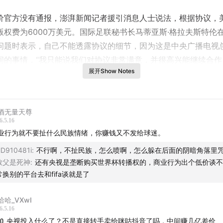
价官方没有通报，澎湃新闻记者援引消息人士说法，根据协议，
版权费为6000万美元。国际足联秘书长马蒂亚斯·格拉夫斯特伦
问题时表示，自己不能透露协议的细节，因为这是中央广播电视
A之间的事情，“我只能说我们对协议非常满意，并很高兴能继续合
展开Show Notes
带给所有中国的球迷。”他表示未来还有许多其他潜在的项目可以
视总台合作。
际足联为中国内地市场开出的报价高达2.5亿至3亿美元，折合人
酒无量天尊
6.5.16
元至21亿元。这样的天价引发舆论诸多讨论，央视也表现出强硬姿
业行为就不要扯什么民族情绪，你赚钱又不发给球迷。
秘书长与办公室主任也紧急前往北京进行谈判。
D910481i
:
不行啊，不扯民族，怎么喷啊，怎么躲在后面的阴暗角落里
教父是死神
:
还有央视是垄断购买世界杯转播权的，商业行为出个低价谈不
联的商业版图涵盖转播授权、广告赞助、周边授权等多个领域，
常换别的平台去和fifa谈就是了
一直是国际足联最重要的营收来源。这次号称“史上最赚钱单项赛
6年美加墨世界杯，国际足联预计会收获超过34亿美元的全球转播
哈哈_VXwI
足联近年已经多次在与各地区的电视转播权谈判上因价格问题而
6.5.16
10
央视投入什么了？不是直接转手卖给咪咕抖音了吗，中间赚几亿差价