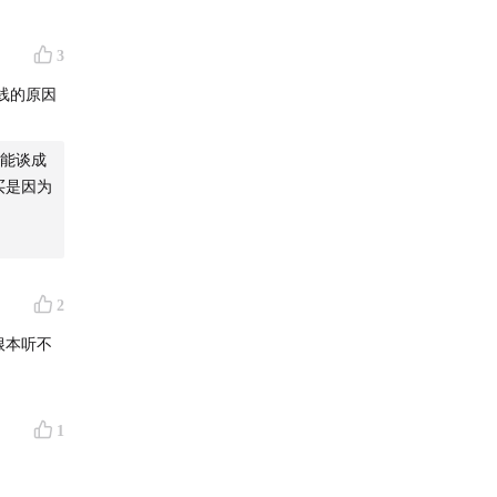
价。国
3
员的时
线的原因
年来中国
能谈成
买是因为
2
根本听不
1