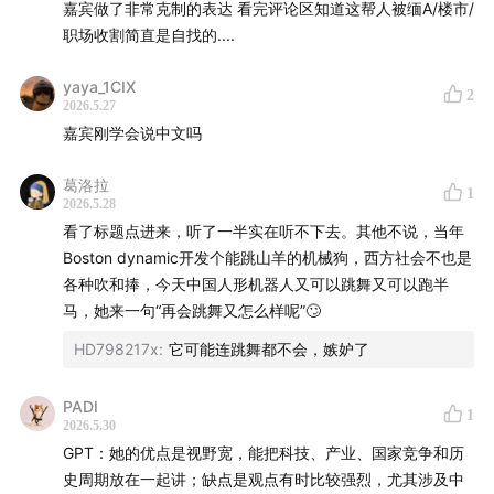
嘉宾做了非常克制的表达 看完评论区知道这帮人被缅A/楼市/
职场收割简直是自找的....
yaya_1CIX
2
2026.5.27
嘉宾刚学会说中文吗
葛洛拉
1
2026.5.28
看了标题点进来，听了一半实在听不下去。其他不说，当年
Boston dynamic开发个能跳山羊的机械狗，西方社会不也是
各种吹和捧，今天中国人形机器人又可以跳舞又可以跑半
马，她来一句“再会跳舞又怎么样呢”🙄
HD798217x
:
它可能连跳舞都不会，嫉妒了
PADI
1
2026.5.30
GPT：她的优点是视野宽，能把科技、产业、国家竞争和历
史周期放在一起讲；缺点是观点有时比较强烈，尤其涉及中