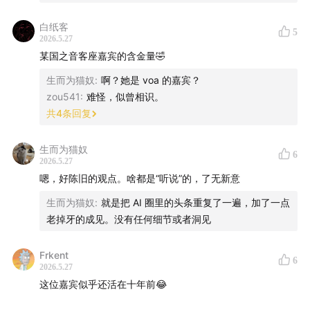
能的不同影响：AI对社会是双刃剑，一方面提升效率、一
方面快速造成结构性失业。美国对冲AI的就业挑战有几个
白纸客
5
2026.5.27
缓冲垫：一是美国进出口贸易赤字比较大，AI提升效率之
某国之音客座嘉宾的含金量🤣
后，可以进一步推动进口替代、推动GDP和国内就业增
长；其二可以淘汰外包的服务业，美国在印度、菲律宾等
生而为猫奴
:
啊？她是 voa 的嘉宾？
zou541
:
难怪，似曾相识。
国雇佣了数千万人从事服务业、可以部分用AI取代、部分
共
4
条回复
回归国内；其三是减少非法移民数量、保障国民就业率。
美国的这几点缓冲优势中国印度等国不仅没有，情况可能
生而为猫奴
6
正好相反，因此AI造成的结构性失业比美国大很多。这也
2026.5.27
是中美生态系统竞争非常重要的一部分。
嗯，好陈旧的观点。啥都是“听说”的，了无新意
生而为猫奴
:
就是把 AI 圈里的头条重复了一遍，加了一点
嘉宾简介：董洁林，科技政策和科技史作者，著有《人类
老掉牙的成见。没有任何细节或者洞见
科技创新简史：欲望的力量》，梳理了人类创新的历史。
Frkent
6
2026.5.27
这位嘉宾似乎还活在十年前😂