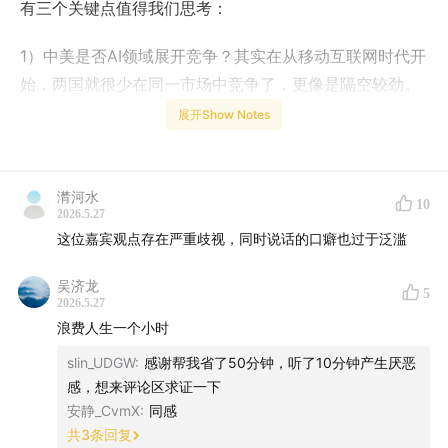
有三个关键点值得我们思考：
1）中美是否AI领域展开竞争？其实在从移动互联网时代开
始，两国就很少在同一市场中竞争了，更像是隔空较劲。
展开Show Notes
2）美国硅谷的工业党（马斯克、蒂尔、卡普）正在推动
从基础科研向产业重塑的转型。
潸河水
10
3）中美商业生态有着巨大的不同，美股最近半年看跌软
2026.5.27
件股，原因是担心AI替代企业软件服务商，却同时也折射
这位嘉宾观点存在严重歧视，同时说话的口癖也过于泛滥
出美国企业内部IT预算的充足和2B领域巨大的发展潜力，
吴济龙
这也是为什么Anthropic能反超OpenAI的原因。相比之
5
2026.5.27
下，中国仍然延续2C领域的繁荣。值得我们深入思考的
浪费人生一个小时
是，2B相比于2C，对AI发展的推动是更大，还是更小？
slin_UDGW
:
感谢帮我省了50分钟，听了10分钟产生厌恶
感，想来评论区求证一下
播客录完，董洁林老师发现忘了聊AI对就业的影响，还特
安静_CvmX
:
同感
别发了一段文字，分析AI对工作的替代对中美两大市场可
共
3
条回复