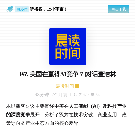
听播客，上小宇宙！
点击下载
散步时
通勤路上
147. 美国在赢得AI竞争？|对话董洁林
晨读时间
68分钟
·
2个月前
2197
·
33
本期播客对谈主要围绕
中美在人工智能（AI）及科技产业
的深度竞争
展开，分析了双方在技术突破、商业应用、政
策导向及产业生态方面的核心差异。