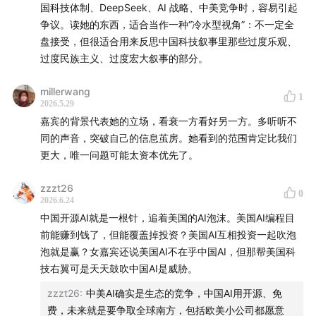
国科技体制、DeepSeek、AI 战略、中美竞争时，容易引起
争议。读她的东西，适合当作一种“冷水型视角”：不一定全
盘接受，但很适合用来反思中国科技叙事里那些过度乐观、
过度民族主义、过度宏大叙事的部分。
millerwang
1
2026.5.29
嘉宾的背景代表她的立场，看衰一方看好另一方。多听听不
同的声音，突破自己的信息茧房。她看到的范围肯定比我们
更大，唯一问题可能太资本优先了。
zzzt26
0
2026.6.24
中国开源AI就是一根针，追着美国的AI泡沫。美国AI编程目
前能赚到钱了，但能覆盖掉投资？美国AI互相投资一起吹泡
泡就是赢？女嘉宾还说美国AI不在乎中国AI，但那帮美国科
技右翼可是天天鼓吹中国AI是威胁。
zzzt26
:
中美AI确实是生态的竞争，中国AI用开源、免
费，未来就是要争取全球南方，包括欧美小公司都愿意