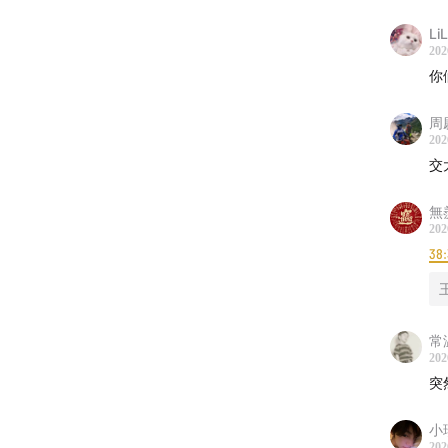
Li
5.
双
202
脖颈
你
一个实
周
202
一压就
交
怎么翻
很放松
無
202
了。
38:
有需要
1、点
常
202
淘宝：
突
京东：
小
202