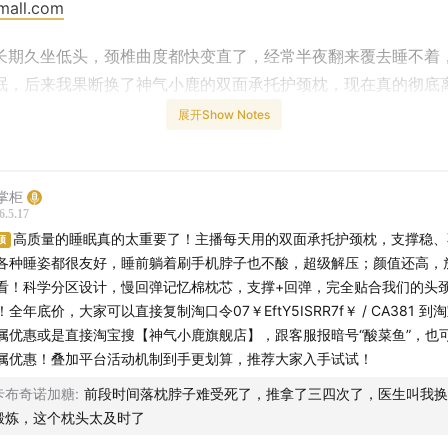
mall.com
长期久坐低头，颈椎曲度都快变直了，经常半夜翻来覆去睡不着
眠，后来我果断换了神气小鹿的双面承托护颈枕，现在真的彻底
荐大家也可以试试看，物超所值。
展开Show Notes
弹记忆棉枕芯，支撑+回弹
掌柜
弹，亲肤触感，贴合颈部，放松脊椎，可以很好支撑住脖子，怎
6.5.17
使经常翻身，因为记忆棉回弹力强，动态过程也能牢牢的支撑脖
高质量的睡眠真的太重要了！主播每天用的双面承托护颈枕，支撑稳、
顶
在睡觉中承受压力，第二天醒来肩颈很放松，不会像普通枕头越
各种睡姿都很友好，睡前躺着刷手机脖子也不酸，超级解压；颜值还高，
看！科学分区设计，慢回弹记忆棉枕芯，支撑+回弹，完全贴合我们的头
！全年底价，大家可以直接复制淘口令07￥EftY5ISRR7f￥ / CA381 
属优惠或是直接淘宝搜【神气小鹿旗舰店】，跟客服报暗号“酸菜鱼”，也
属优惠！叠加平台活动机制到手更划算，推荐大家入手试试！
卡布奇诺加糖
:
前段时间落枕脖子难受死了，推拿了三四次了，医生叫我换
锻炼，这个枕头太及时了