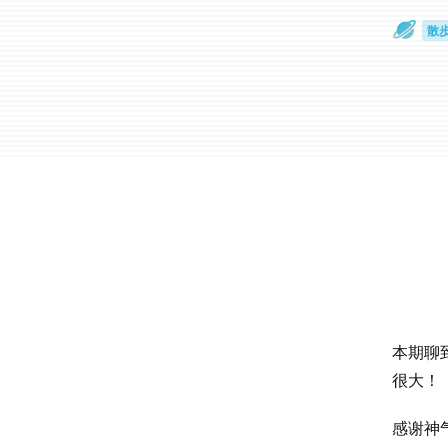
散
通
本期聊
很大！
感谢神