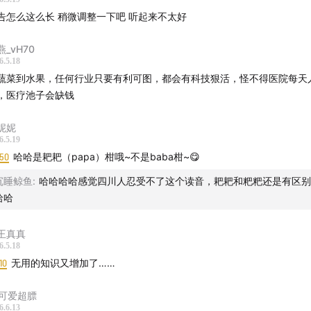
告怎么这么长 稍微调整一下吧 听起来不太好
口令：07￥EftY5ISRR7f￥ / CA381
燕_vH70
淘宝搜索：“神气小鹿” 找到【神气小鹿旗舰店】向客服报暗号“酸
6.5.18
专属链接。
蔬菜到水果，任何行业只要有利可图，都会有科技狠活，怪不得医院每天
，医疗池子会缺钱
妮妮
6.5.19
:50
哈哈是耙耙（papa）柑哦~不是baba柑~😋
沉睡鲸鱼
:
哈哈哈哈感觉四川人忍受不了这个读音，耙耙和粑粑还是有区别
哈哈
-王真真
6.5.18
10
无用的知识又增加了……
7可爱超膘
6.6.13