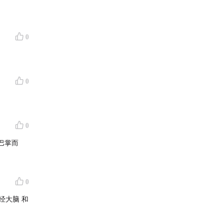
0
0
0
巴掌而
0
经大脑 和