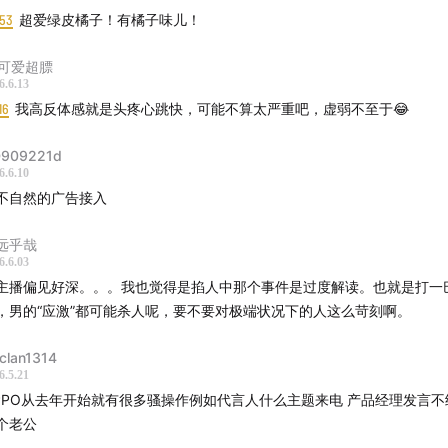
:53
超爱绿皮橘子！有橘子味儿！
7可爱超膘
6.6.13
16
我高反体感就是头疼心跳快，可能不算太严重吧，虚弱不至于😂
909221d
6.6.10
不自然的广告接入
远乎哉
6.6.03
主播偏见好深。。。我也觉得是掐人中那个事件是过度解读。也就是打一
，男的“应激”都可能杀人呢，要不要对极端状况下的人这么苛刻啊。
clan1314
6.5.21
PPO从去年开始就有很多骚操作例如代言人什么主题来电 产品经理发言不
个老公