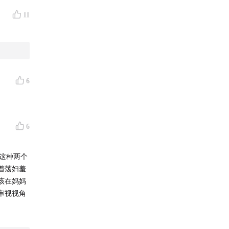
11
6
6
做这种两个
着荡妇羞
该在妈妈
审视视角