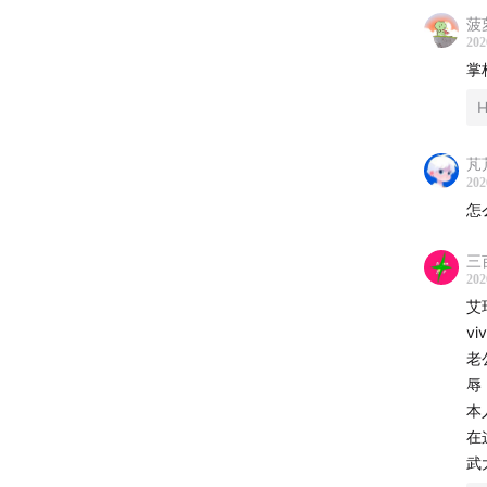
菠
202
掌
H
芃芃
202
怎
三
202
艾
v
老
辱
本
在
武