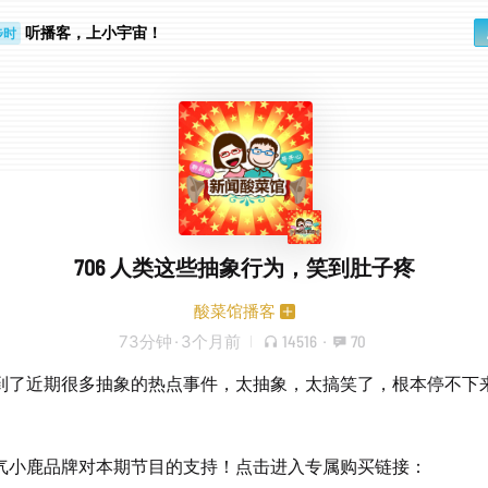
听播客，上小宇宙！
步时
勤路上
706 人类这些抽象行为，笑到肚子疼
酸菜馆播客
73分钟
·
3个月前
14516
·
70
到了近期很多抽象的热点事件，太抽象，太搞笑了，根本停不下
气小鹿品牌对本期节目的支持！点击进入专属购买链接：