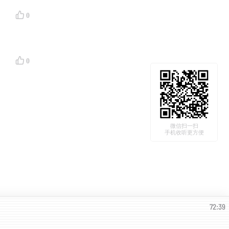
0
0
微信扫一扫
手机收听更方便
72:39