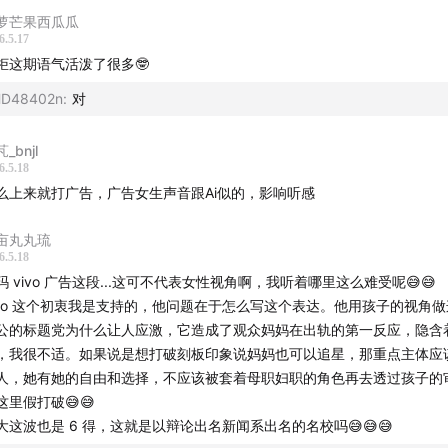
萝芒果西瓜瓜
6.5.17
柜这期语气活泼了很多🤓
D48402n
:
对
_bnjl
6.5.18
么上来就打广告，广告女生声音跟Ai似的，影响听感
亩丸丸琉
6.5.18
玛 vivo 广告这段...这可不代表女性视角啊，我听着哪里这么难受呢😅😅
ivo 这个初衷我是支持的，他问题在于怎么写这个表达。他用孩子的视角
公的标题党为什么让人应激，它造成了观众妈妈在出轨的第一反应，隐含
，我很不适。如果说是想打破刻板印象说妈妈也可以追星，那重点主体应
人，她有她的自由和选择，不应该被套着母职妇职的角色再去透过孩子的
这里假打破😅😅
大这波也是 6 得，这就是以辩论出名新闻系出名的名校吗😅😅😅