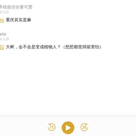
界很烦但你要可爱
6.5.21
:44
重庆其实是麻
mxto
6.5.20
:32
大树，会不会是变成植物人？（想想都觉得挺害怕）