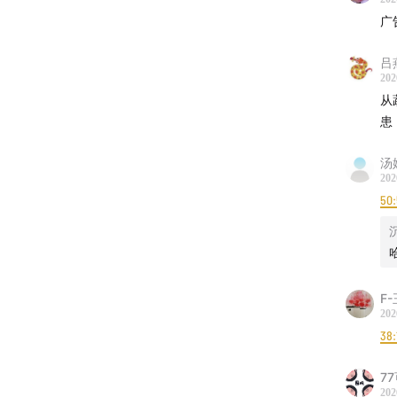
广
2、复制淘
吕
3、在
202
可获得
从
患
汤
202
50
F
202
38:
7
202