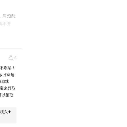
，肩颈酸
离不开
6
么睡都不
子，让肩
不塌陷！
睡越累。
放卧室超
颈肩线
到淘宝来领取
可以领取
枕头➕