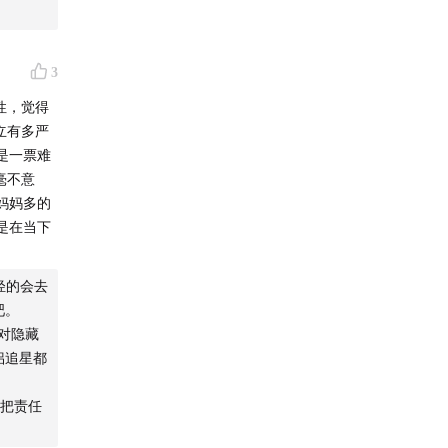
3
性，觉得
立有多严
是一票难
毫不意
护区。
妈妈多的
是在当下
膀刚好卡
，睡醒像
轻的会去
吧。
对隐藏
可放心，
侣追星都
把责任
、后高6