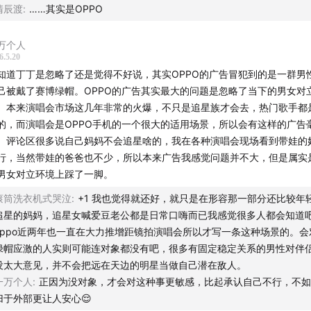
清辰渡
:
……其实是OPPO
万个人
6.5.20
知道丁丁是忽略了还是觉得不好说，其实OPPO的广告冒犯到的是一群男
己被戴了赛博绿帽。OPPO的广告其实最大的问题是忽略了当下的男女对
。本来演唱会市场这几年非常的火爆，不只是追星族才会去，热门歌手都
的，而演唱会是OPPO手机的一个很大的适用场景，所以会有这样的广告
学分区设计：
有头部承托区，侧睡缓冲区，颈椎减压区，肩颈保
。评论区很多说自己妈妈不会追星啥的，我在各种演唱会现场看到带娃的
行，当然带娃的爸爸也不少，所以本来广告我感觉问题并不大，但是属实
托区中间凹进去，头部放松不悬空；两边侧睡缓冲区，侧躺时肩
男女对立环境上踩了一脚。
脖子不用使劲儿；颈椎减压区和肩颈保护区自然贴合，分散压力
滚筒洗衣机式哭泣
:
+1 我也觉得就还好，就只是在形容那一部分还比较年
做了拉伸。
追星的妈妈，追星女喊爱豆老公都是日常口嗨而已我感觉很多人都会知道
oppo近两年也一直在大力推增距镜拍演唱会所以才写一条这种场景的。会
套是冰丝材质：
加强空气流通速度，有效隔离灰尘，敏感肌也大
绿帽应激的人实则可能连对象都没有吧，很多有固定稳定关系的男性对伴
、不闷热，拉链设计，枕套方便拆洗。
没太大意见，并不会把远在天边的明星当做自己潜在敌人。
一万个人
:
正因为没对象，才会对这种事更敏感，比起承认自己不行，不如
后不同高度可选
：高枕前高11厘米、后高9厘米，低枕前高8厘米
归于外部更让人安心😌
，不同身型都能找到自己的高度。