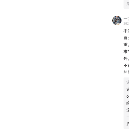
一
202
不
自
重
求
2.
科
外
不
脑窝承
的
进去，
给颈椎
3.
枕
透气
4.
前
厘米