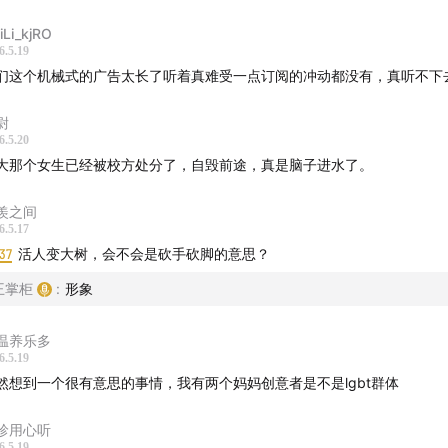
LiLi_kjRO
面颈舌，两种体验
：枕头前后两边都有颈舌，一边加了按摩凸点
6.5.19
穴位，边睡觉边养护。脖子酸痛的时期睡凸点这面，日常睡平面
们这个机械式的广告太长了听着真难受一点订阅的冲动都没有，真听不下
用且适合自己的枕头真的很能提升睡眠质量和生活质量！以前我
尉
6.5.20
塌，睡觉翻身脖子直接悬空，整晚颈椎都在受力。但这款不一样
大那个女生已经被校方处分了，自毁前途，真是脑子进水了。
身、怎么动，记忆棉都会实时回弹、动态支撑，整晚稳稳托住脖
。第二天醒来感觉精神气恢复得很好，没有以前睡醒起来脖颈很
羨之间
6.5.17
37
活人变大树，会不会是砍手砍脚的意思？
的听友可以通过以下方式获取专属优惠：
王掌柜
:
形象
击进入专属购买链接：
温养乐多
6.5.19
mo.m.tmall.com
然想到一个很有意思的事情，我有两个妈妈创意者是不是lgbt群体
pro.m.jd.com
珍用心听
6.5.19