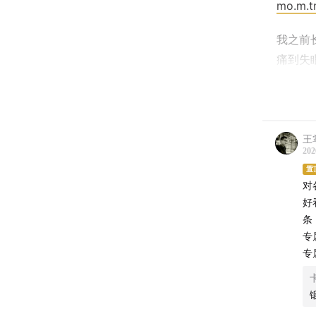
mo.m.t
我之前
痛到失
了！推
1、
慢回
王
柔软回
202
塌。即
置
膀不会
对
好
条
专
专