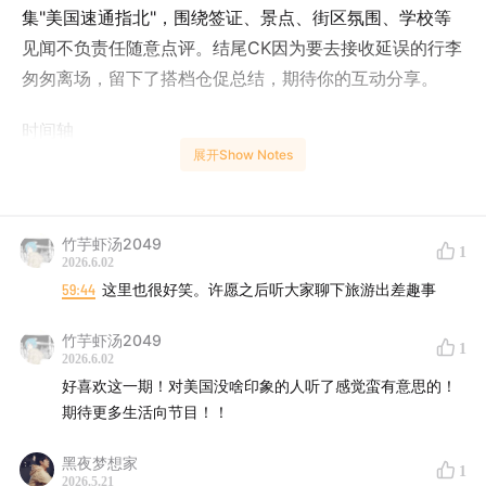
集"美国速通指北"，围绕签证、景点、街区氛围、学校等
见闻不负责任随意点评。结尾CK因为要去接收延误的行李
匆匆离场，留下了搭档仓促总结，期待你的互动分享。
时间轴
展开Show Notes
02:17
美签流程地狱：上海难约面签、改领事馆要重交资料
06:41
江湖玄学：怎么避开传说中的"光头杀手"签证官
竹芋虾汤2049
1
2026.6.02
07:38
EVUS 改收 30 美金 + 海关盘问全记录
59:44
这里也很好笑。许愿之后听大家聊下旅游出差趣事
10:21
出差背景揭秘：带领校长团开展教育研学考察
竹芋虾汤2049
1
2026.6.02
好喜欢这一期！对美国没啥印象的人听了感觉蛮有意思的！
13:07
AI 翻译眼镜实测与参访行程如何对接安排
期待更多生活向节目！！
23:01
安全话题：偷溜出酒店去坐波士顿地铁的自由空气
黑夜梦想家
1
2026.5.21