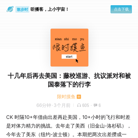
听播客，上小宇宙！
点击下载
散步时
通勤路上
十几年后再去美国：藤校巡游、抗议派对和被
国泰落下的行李
限时摸鱼
66分钟
·
3个月前
605
·
6
CK 时隔10+年借由出差再赴美国，10+小时的飞行和时差
是对体力精力的挑战。去年走了美西（旧金山-洛杉矶），
今年去了美东（纽约-波士顿）。本期把两次出差攒成一