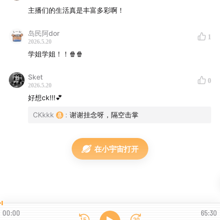
26:30
美东行美西旅游大比较
主播们的生活真是丰富多彩啊！
32:08
波士顿体育圣地与华尔街抗议派对
岛民阿dor
1
2026.5.20
38:00
点评以哈耶普斯麻为代表的美国大学（哈佛、耶
学姐学姐！！🍿🍿
鲁、普林斯顿、斯坦福、MIT）及小镇
Sket
0
2026.5.20
45:23
美国寄宿高中卷睡眠：戴电子手环监测的"卷自己"
好想ck!!!💕
47:32
第五大道扫街：泡泡玛特、大疆、喜茶、霸王茶姬
CKkkk
:
谢谢挂念呀，隔空击掌
56:36
国泰航空行李事故及仓促的结尾
在小宇宙打开
ED
BY Buffalo Springfield
00:00
65:30