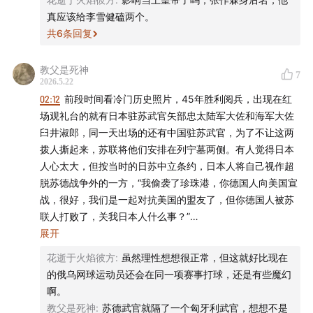
实则暗流涌动，直至引发了昭和时代的极右崛起与政治动
真应该给李雪健磕两个。
荡，日本情报机关的触角也随之深入内政。特高课如何依
共
6
条回复
托《治安维持法》成为镇压异见的工具？小林多喜二遇害
教父是死神
背后，藏着怎样的秘密警察暴行？关东军特务机关如何与
7
2026.5.22
地方势力合作，在东北布局情报网络？从上海到东京，佐
02:12
前段时间看冷门历史照片，45年胜利阅兵，出现在红
尔格的跨国情报小组做了哪些工作，又为何并不受斯大林
场观礼台的就有日本驻苏武官矢部忠太陆军大佐和海军大佐
信任？战争时期，鹤见俊辅、丸山真男等日本知识分子如
臼井淑郎，同一天出场的还有中国驻苏武官，为了不让这两
何在情报机关、军队中谋求生存？敬请收听本期嘉宾带来
拨人撕起来，苏联将他们安排在列宁墓两侧。有人觉得日本
人心太大，但按当时的日苏中立条约，日本人将自己视作超
的精彩分享！
脱苏德战争外的一方，“我偷袭了珍珠港，你德国人向美国宣
战，很好，我们是一起对抗美国的盟友了，但你德国人被苏
《谍海轶闻｜日本谍报物语》讲述从幕末、明治时代至今
联人打败了，关我日本人什么事？”
的日本情报史。本系列共6集，单集售价9.9元。我们强烈
另外提一嘴，矢部忠太1939年升任情报部第11班（谋略班）
展开
推荐你以49元（原价59.4元）的优惠价，在
小宇宙
或
微信
班长，负责陆军谍报与反谍报以及对敌宣传工作，极有可能
花逝于火焰彼方
:
虽然理性想想很正常，但这就好比现在
小鹅通
直接打包购买整季。若你在小宇宙已购买过本系列
参与过对原苏联内务人民委员会远东地区负责人留希科夫的
的俄乌网球运动员还会在同一项赛事打球，还是有些魔幻
的单集，后续购买整季时，系统将自动抵扣已支付金额，
审讯和利用。 1942年从关东军情报部员调任驻苏武官，
啊。
无需重复付费。
1946年从陆军退役，1952年又复出了，成为日本内阁总理
教父是死神
:
苏德武官就隔了一个匈牙利武官，想想不是