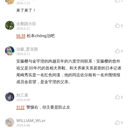
2
2026.5.22
來了來了！
企鹅国大臣
0
2026.6.21
56:39
松本chóng治吧
泊窗_贾克斯
0
2026.6.12
安藤樱与金宇澄的跨越百年的六度空间联系：安藤樱的曾外
祖父是30年代的首相犬养毅。和犬养家关系甚密的日本记者
尾崎秀实是一名红色间谍，他的同志佐尔格有一名外围情报
成员金若望，是金宇澄的父亲。
刘三菜
0
2026.6.09
31:22
警惕右，但主要是防止左
WILLIAM_WLsr
0
2026.6.06