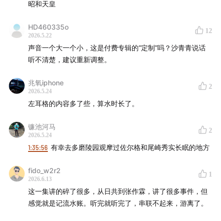
15:57
日共党员小林多喜二之死
昭和天皇
28:52
「血盟团」、「五·一五事件」：特高课增设部门监
HD460335o
12
2026.5.22
控右翼暴走
声音一个大一个小，这是付费专辑的“定制”吗？沙青青说话
听不清楚，建议重新调整。
39:32
特高课监听「二二六事件」全过程，却无力阻止
兆氧iphone
51:59
昭和时代 「满铁调查部」与「东亚同文书院」的大
2
2026.5.24
陆情报网络
左耳格的内容多了些，算水时长了。
59:47
郭松龄反奉与皇姑屯事件：关东军顾问与奉张的情
镰池河马
2
2026.5.24
报勾兑
1:35:56
有幸去多磨陵园观摩过佐尔格和尾崎秀实长眠的地方
01:14:12
苏联内务部叛将留希科夫：哈尔滨特务机关的对苏
fido_w2r2
情报王牌
1
2026.6.13
这一集讲的碎了很多，从日共到张作霖，讲了很多事件，但
01:23:04
佐尔格在上海的跨国情报小组构成
感觉就是记流水账。听完就听完了，串联不起来，游离了。