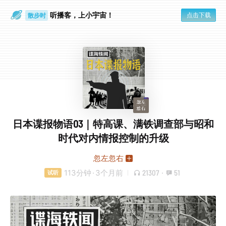
听播客，上小宇宙！
点击下载
散步时
通勤路上
日本谍报物语03｜特高课、满铁调查部与昭和
时代对内情报控制的升级
忽左忽右
113分钟
·
3个月前
21307
·
51
试听