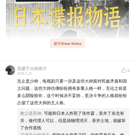
展开Show Notes
花逝于火焰彼方
8
2026.5.22
岂止是少帅，电视剧只要一涉及这些大帅面对民族矛盾和国
土问题，这些大帅仿佛纷纷拥有多重人格一样，无论之前是
多么阴险狡诈，这个时候决不妥协，坚决斗争的人格就纷纷
占据了这些大帅的主人格。
教父是死神
:
可能和日本人炸死了张作霖，吞并了东北有
- 导语 -
关，做代理人可以，但是搞物理消灭，吞并土地，就破坏
了合作底线
在大正时代民主、思潮百花齐放的浪漫表象下，社会矛盾
花逝于火焰彼方
:
影响当土皇帝了吗，张作霖身后名，他