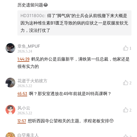
公司 -
历史遗留问题😂
HD311800c
:
得了“脚气病”的士兵会从前线撤下来大概是
- 互动方式 -
因为这种维生素B1匮乏导致的病的症状之一是双腿发软无
力，没法打仗了
微博：@忽左忽右leftright @播客一下 @JustPod
章鱼_MPUF
微信公众号：忽左忽右Leftright / JustPod / 播客一下
1
2026.5.24
1:44:29
鹤见的外公是后藤新平，满铁第一任总裁，他家还是
小红书：JustPod气氛组 / 忽左忽右
很有实力的
花逝于火焰彼方
2
2026.5.22
45:53
啊？那安室透放在49年前就是叫特高课啊？
风小云
2
2026.5.22
12:57
想听西园寺公望相关的主题。求程老板安排🥺
白堊庵主人