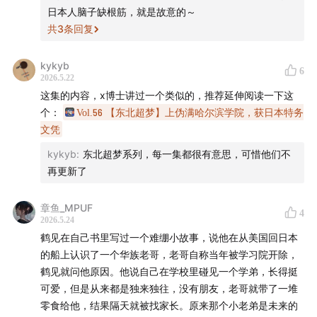
大臣官房调查室的顾问和成员，该机构有日本版cia之称。
日本人脑子缺根筋，就是故意的～
也欢迎你回顾「谍海轶闻」系列的其他节目《
谍海轶闻｜
另外在1944年日本庆祝天长节阅兵时，苏德驻日武官也同框
共
3
条回复
出场了，而且隔开他俩的只有匈牙利驻日武官…
苏联情报史话
》《
谍海轶闻｜民国蓝色恐怖小史
》《
谍海
轶闻｜中统局往事
》。
kykyb
6
2026.5.22
- 本期话题成员 -
这集的内容，x博士讲过一个类似的，推荐延伸阅读一下这
个：
Vol.56 【东北超梦】上伪满哈尔滨学院，获日本特务
程衍樑（微博@GrenadierGuard2）
文凭
kykyb
:
东北超梦系列，每一集都很有意思，可惜他们不
沙青青（微信公众号：13号埋立地）
再更新了
- 时间轴 -
章鱼_MPUF
4
2026.5.24
02:08
正片开始
鹤见在自己书里写过一个难绷小故事，说他在从美国回日本
的船上认识了一个华族老哥，老哥自称当年被学习院开除，
06:32
特高课成立：「幸德大逆事件」与「治安维持法」
鹤见就问他原因。他说自己在学校里碰见一个学弟，长得挺
的出炉
可爱，但是从来都是独来独往，没有朋友，老哥就带了一堆
零食给他，结果隔天就被找家长。原来那个小老弟是未来的