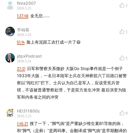
01:38:50
尾崎秀实：直抵日本中枢的中国通与苏联特工
finra2007
1
2026.5.25
01:41:59
鹤见俊辅、丸山真男：战时知识分子的生存百态
1:37:46
金无怠……
01:50:43
太平洋战争后期，日本特务系统转向愚民安内
李屾淼
1
2026.5.24
51:14
脸上有泥跟工农打成一片了😆
- 制作团队 -
jdpxPodcast
声音设计 hotair
1
2026.5.24
37:31
日军和警察关系微妙 大阪Go Stop事件就是一个例子
节目统筹 禾放
1933年大阪，一名日本陆军士兵在天神桥筋六丁目路口被警
察以“闯红灯”拦下。士兵认为自己是军人，应该受宪兵管
节目运营 小米粒
辖，不该被普通警察处理，于是双方发生冲突 最后演变为陆
军和内务省之间的冲突
节目制作 思钊 Yo
HD311800c
0
logo设计 蛋花
2026.5.25
1:45:21
搜了一下，“脚气病”是严重缺少维生素B1导致的病，
- 本节目由JustPod出品 © 2026 上海斛律网络科技有限
和“脚气（足藓）”是两码事。会翻译成“脚气病”是早期翻译的