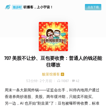
听播客，上小宇宙！
点击下载
散步时
通勤路上
707 美股不让炒、豆包要收费：普通人的钱还能
往哪放
酸菜馆播客
53分钟
·
2个月前
11067
·
42
周末一条大新闻炸锅——证监会出手，叫停内地用户通过
香港券商炒港股、美股。两年缓冲期，只能卖不能买。
另一边，AI 也开始“割韭菜”了：豆包被曝即将收费，标准