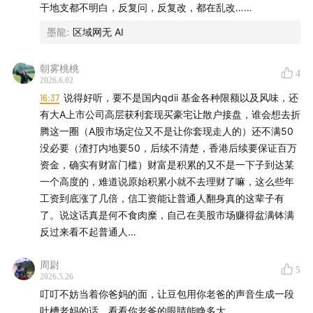
的？
干地支都不明白，反复问，反复改，都在乱改……
09:04
泼冷水：家里没50万，就别折腾海外账户了
墨龍
:
区域网无 AI
10:37
合规替代方案：QDII基金、港股通，普通人也能投
12:07
香港券商 vs 美国本土券商：为什么老玩家更推荐盈
朝雾桃桃
4
透、嘉信？
2026.6.02
16:37
说得好听，要不是国内qdii 基金各种限额以及风味，还
14:55
一户交易全球、存人民币、自动生息4%……美股的
有大A上市公司高层获利套现买豪宅让散户接盘，谁会想去折
“万恶”福利
腾这一圈（A股市场定位又不是让你套现走人的）还不满50
19:38
巨坑提醒：美股账户的遗产税和联名账户，没人跟你
没必要（渣打内地要50，后续不清楚，香港后续要保证百万
讲
资金，确实有财富门槛）财富是积累的又不是一下子到达某
27:41
豆包最近幻觉严重，问股票涨跌，两个AI两个答案
一个高度的，难道说原始积累小就不去理财了嘛，这么些年
30:33
豆包收费价目表曝光：68~500块/月，你愿意买单
工资到底涨了几倍，信工资能让普通人翻身真的这辈子有
了。说这话真是何不食肉糜，自己在美股市场赚得盆满钵满
吗？
反过来看不起普通人…
34:47
免费版开始“降智”？视频网站会员套路重演
42:34
“豆包型人格”火了：不内耗、只糊弄、被骂就道歉，
周尉
5
打工人保命指南
2026.5.26
47:46
离谱新闻：豆包把自己给起诉了——600块机票退票
叮叮不妨当着你爸妈的面，让豆包用你老爸的声音生成一段
吐槽老妈的话，看看你老爸的眼睛能睁多大