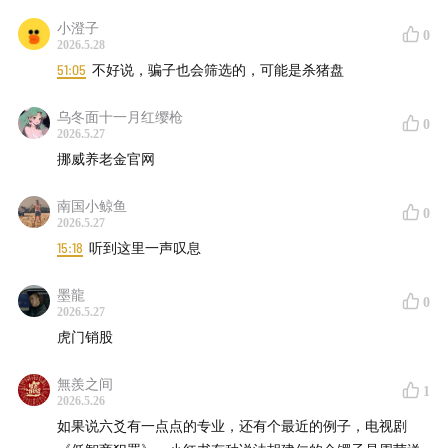
小澄子
0
2026.5.28
51:05
不好说，骗子也会筛选的，可能是杀猪盘
乌冬面十一月红缨枪
0
2026.5.27
挪威养老金官网
南国小鲸鱼
0
2026.5.27
15:18
听到这里一声叹息
墨龍
0
2026.5.27
虎门销股
無羨之间
1
2026.5.26
如果说六爻有一点点的专业，还有个最近的例子，电视剧