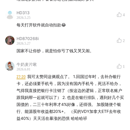
费，承诺赔付后翻脸
52:24
脑洞：富途证券APP竟成相亲平台？思维认知的差
HD313
4
距就在这里
2026.5.25
每天打开软件就自动扣款😂
HD870268i
2
2026.5.27
国家不让你炒，就是怕你亏了钱又哭又闹。
牛奶麦片啾
1
2026.6.01
27:20
我可太赞同这俩观点了。 1.回国过年时，去补办银行
卡，还必须要手机号，因为没有国内手机号，死活不给办，
气得我直接把银行卡注销了（按这边的逻辑，正常联名账户
跟我妈帮一起就可以了） 2. 也是在银行排队，遇到好几个买
国债的，二三十年利率才4%好像，还得强。 加股随便个银
行、能源股年收益都20%+。 （买的VDY加拿大ETF去年收
益40%）天天活在暴涨的恐惧 哈哈哈🤣