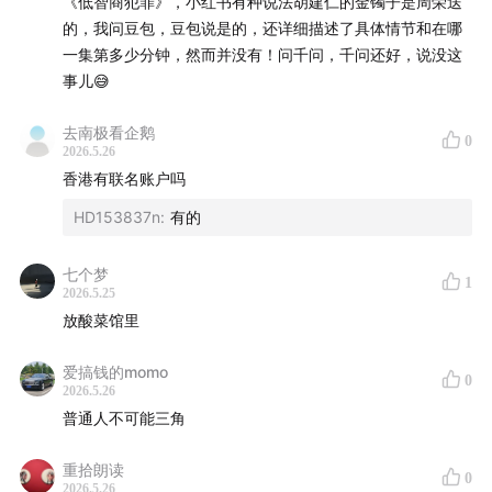
《低智商犯罪》，小红书有种说法胡建仁的金镯子是周荣送
的，我问豆包，豆包说是的，还详细描述了具体情节和在哪
一集第多少分钟，然而并没有！问千问，千问还好，说没这
事儿😅
去南极看企鹅
0
2026.5.26
香港有联名账户吗
HD153837n
:
有的
七个梦
1
2026.5.25
放酸菜馆里
爱搞钱的momo
0
2026.5.26
普通人不可能三角
重拾朗读
0
2026.5.26