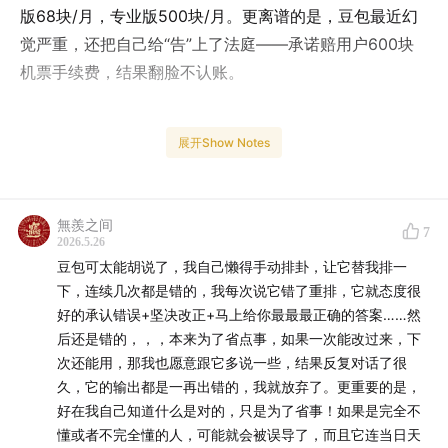
版68块/月，专业版500块/月。更离谱的是，豆包最近幻
觉严重，还把自己给“告”上了法庭——承诺赔用户600块
机票手续费，结果翻脸不认账。
展开Show Notes
本期你将听到：
🔹 普通人为什么别轻易折腾港美股（除非你有50万+）
🔹 豆包型人格是什么？为什么打工人都在学它？
無羨之间
听完你就知道，
你的钱和你的情绪，哪个更该被收割
。
7
2026.5.26
豆包可太能胡说了，我自己懒得手动排卦，让它替我排一
🎧 时间轴
下，连续几次都是错的，我每次说它错了重排，它就态度很
好的承认错误+坚决改正+马上给你最最最正确的答案……然
00:13
证监会叫停跨境炒美股港股，两年过渡期意味着什
后还是错的，，，本来为了省点事，如果一次能改过来，下
次还能用，那我也愿意跟它多说一些，结果反复对话了很
么？
久，它的输出都是一再出错的，我就放弃了。更重要的是，
02:11
“普通人不可能三角”：好事没门槛，轮不到你
好在我自己知道什么是对的，只是为了省事！如果是完全不
05:39
存量用户、伪造地址证明……券商是怎么“合规”运营
懂或者不完全懂的人，可能就会被误导了，而且它连当日天