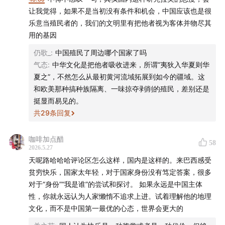
让我觉得，如果不是当初没有条件和机会，中国应该也是很
Afternoon - Ennio Mano
乐意当殖民者的，我们的文明里有把他者视为客体并物尽其
用的基因
- 本节目由JustPod出品 © 2025 上海斛律网络科技有限
仍歌_
:
中国殖民了周边哪个国家了吗
公司 -
气态
:
中华文化是把他者吸收进来，所谓“夷狄入华夏则华
夏之”，不然怎么从最初黄河流域拓展到如今的疆域。这
- 互动方式 -
和欧美那种搞种族隔离、一味掠夺剥削的殖民，差别还是
挺显而易见的。
商务合作：ad@justpod.fm
共
29
条回复
微博：@忽左忽右leftright @播客一下 @JustPod
咖啡加点醋
58
2026.5.27
微信公众号：忽左忽右Leftright / JustPod / 播客一下
天呢路哈哈哈评论区怎么这样，国内是这样的。来巴西感受
贫穷快乐，国家太年轻，对于国家身份没有笃定答案，很多
小红书：JustPod气氛组 / 忽左忽右
对于“身份”“我是谁”的尝试和探讨。 如果永远是中国主体
性，你就永远认为人家懒惰不追求上进。试着理解他的地理
B站：忽左忽右leftright
文化，而不是中国第一最优的心态，世界会更大的