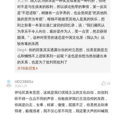
关之荷
:
国人认为快乐是一种奖赏或者是一种代价，但绝
抖音：忽左忽右
对不是与生俱来的权利，所以谈论热带的事情，第一反应
是“不思进取”，稍微有一点学养的，也会觉得是“把其他民
族的贫穷当奇观”，唯独不能接受其他人是真的快乐，想
到之前看一本某出逃仁波切的回忆录，说：“我们藏民认
为享乐不令人向往，最好是作为人，受一点苦，然后获得
圆满。”，这种对受苦的迷恋是中国文化里（我认为）比
较有毒的东西
Geg4
:
你的回复其实透露出你的对立思想，拉美贫困是怎
么和懒惰不上进联系到一起呢？这也是你想当然创建出来
的关系，也是为了批判而批判了
共
10
条回复
HD23865z
56
2026.5.29
评论区真有意思，这就是我们优绩主义的文化自信，自信到
听不得一点点不同的声音，你敢批评我们主流信仰的东西，
你就是白左，女拳，砖家，傲慢，屁股不正，你竟然去吹捧
弱者，藐视强者，我不仅心里不同意，我还要大声的叫喊我