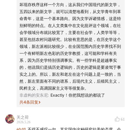
坏现存秩序这样一个方向，这从我们中国现代的新文学，
深入讨论过的书籍，还有主播个人精选书籍，含少量签名
五四以来的新文学，就可以清楚地看到，从文学青年到革
版及稀有原版，完整的书目信息及购买方式，前往微信公
命青年，这是一个基本路向。因为文学诉诸情感，这是特
众号「忽左忽右leftright」，回复「买书」 即可获取。书
别鲜明的特点。在人文类集中在文化批评这个领域，在社
目将不定期更新，欢迎常来看看。
会学领域分布就比较宽了，主要在社会学，人类学等等，
甚至包括农村问题研究。比较有意思的是，在历史学这个
- 制作团队 -
领域，新左派相比较很少，在全国范围内历史学界找不到
一个有鲜明新左色彩的历史学教授，这可能和学科有关
声音设计 hotair
系，因为历史学特别强调事实。有一些学科是超越事实
的，他说我们是搞历史逻辑的，历史的逻辑是要凌驾于事
节目统筹 禾放
实之上的。所以，新左和老左在这个问题上是一致的，当
然，新左里面有不同的谱系，后现代主义，后殖民主义，
节目运营 小米粒
民粹主义，高调国家主义等等很复杂。
非虚构的安东尼
:
Exactly！你把我想说的都说了
节目制作 思钊 Yo
共
4
条回复
logo设计 杨文骥
关之荷
61
2026.5.26
- 音乐 -
40:03
不得不感叹一句，其实国内这种研究拉美的态度，会