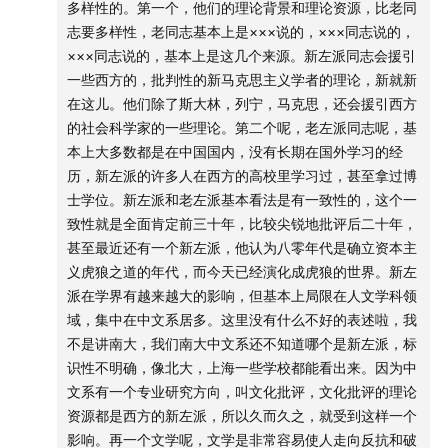
51:58
突破民族国家框架的玻利维亚多民族国
多样性的。第一个，他们的理论背景和理论资源，比老同
志要多样性，老同志基本上是×××说的，×××同志说的，
53:58
挣脱西方定义的拉美女性主义
×××同志说的，基本上是这几个来源。新左派同志会援引
一些西方的，批判性的新马克思主义学者的理论，新就新
56:05
华雷斯城：“弑女之城”与墨美边境的女性地狱
在这儿。他们除了斯大林，列宁，马克思，还会援引西方
的社会科学家的一些理论。第二个呢，老左派同志呢，基
59:10
三个D：依附、民主、发展
本上大多数都是在中国国内，没有长期在国外学习的经
历，新左派的许多人在西方的高校里学习过，甚至拿过博
01:03:30
没有文化穷相的拉美知识分子
士学位。新左派和老左派基本看法是有一致性的，这个一
致性就是全面肯定前三十年，比较尖锐地批评后二十年，
01:08:50
新的拉美符号：五月广场母亲
甚至最近还有一个新左派，他认为八零年代是确立资本主
义虎狼之道的年代，而今天已经演化成虎狼的世界。新左
01:11:23
解构博尔赫斯神话
派在学界有越来越大的影响，但基本上局限在人文学科领
域，集中在中文系居多。这里没有什么不好的表述啦，我
01:14:50
拉美为何仍值得今天的中国重新理解
不是讲南大，我们南大中文系还不知道哪个是新左派，标
识性不明确，像北大，上海一些学校都能看出来。因为中
- 支持我们的赞助商是对我们最好的支持 -
文系有一个专业研究方向，叫文化批评，文化批评的理论
资源都是西方的新左派，所以久而久之，就受到这样一个
《忽左忽右》的卖书业务上线了！这次不仅汇集了节目中
影响。再一个文学呢，文学是非常容易使人走向反抗和破