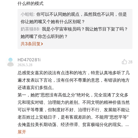
什么样的模式
小蛆蛆
:
你可以不认同她的观点，虽然我也不认同，但是
你让她闭嘴又个她有什么区别呢？
奶茶猫88
:
我是小宇宙审核员吗？我让她节目下架了吗？
她闭嘴了你怎么听到的？
共
3
条回复
HD470281i
28
2026.5.28
总感觉女嘉宾的说法有点违和的地方，特意认真地多听了几
遍才发表以下言论，没有任何不尊重的意思，有错误的地方
还请嘉宾们多指点。
第一，她把“思想没有高低之分”绝对化，完全混淆了文化多
元和现实对错、治理能力的差别。不同文明的精神价值当然
可以平等尊重，但制度好不好、治理行不行、发展能不能让
老百姓过上安稳日子，是有客观差距的。不能用“思想平等”
去掩盖拉美长期动荡、经济停滞、贫富极端分化的现实。
第二，她自己就是典型的绩优主义（精英主义）受益者——
展开