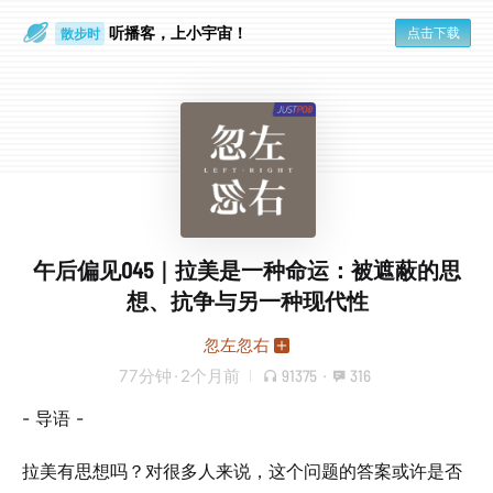
听播客，上小宇宙！
点击下载
散步时
通勤路上
午后偏见045｜拉美是一种命运：被遮蔽的思
想、抗争与另一种现代性
忽左忽右
77分钟
·
2个月前
91375
·
316
- 导语 -
拉美有思想吗？对很多人来说，这个问题的答案或许是否