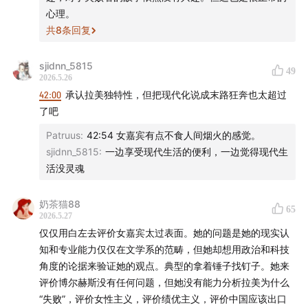
心理。
共
8
条回复
sjidnn_5815
49
2026.5.26
42:00
承认拉美独特性，但把现代化说成末路狂奔也太超过
了吧
Patruus
:
42:54 女嘉宾有点不食人间烟火的感觉。
sjidnn_5815
:
一边享受现代生活的便利，一边觉得现代生
活没灵魂
奶茶猫88
65
2026.5.27
仅仅用白左去评价女嘉宾太过表面。她的问题是她的现实认
知和专业能力仅仅在文学系的范畴，但她却想用政治和科技
角度的论据来验证她的观点。典型的拿着锤子找钉子。她来
评价博尔赫斯没有任何问题，但她没有能力分析拉美为什么
“失败”，评价女性主义，评价绩优主义，评价中国应该出口