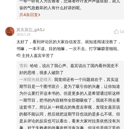
一帮一听有人为苦难者，悲痛者呼吁发声声援鼓励，就亢
奋的气急败坏的人有什么好讲的呢。
共
4
条回复
莫失莫忘_gASJ
54
2026.5.28
太好了，看到评论区的大家自信发言。就知道阅读没救了，
书嘛，一本不读。目的地嘛，一次不去。打字嘛噼里啪啦。
🫡 主持人嘉宾辛苦了
雪莉
:
哈哈，说出了我心声。嘉宾说出了国内看外国史不
好的思维，很多人破防了
一米阳光就是晴天
:
我觉得还有一个问题就在于，其实这
期节目是一个图书宣介，是为了吸引你的兴趣，让你知道
为什么要打开这本书的。但是更多的人是希望通过听这样
一期节目，把书的内容精华全部都吸收了，我就不用去看
这套书了。所以从一种观点的角度去审视，发现女嘉宾说
的都不能认同，然后就把这期节目也说的是多么不堪。但
是从评论的反应也可以看出，看来大家对拉美依然没有兴
趣，对于失败者的故事依然没有兴趣。但这也是很正常的