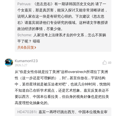
靠西方学术体系、靠学历和竞争当上大学教授，享受这套规
Patruus
:
《忽左忽右》有一期讲韩国历史文化的 请了一
则带来的地位和资源；转头又全盘否定这套体系的评判标
个女嘉宾，那是真厉害，能深入探讨又能非常清晰讲述，
准，替拉美辩护、淡化自身问题，这种言行脱节、身份双
说明人家在这一块是有研究心得的。下次建议《忽左忽
标，非常没有说服力。
右》请嘉宾就讲他们专业研究的领域。这种请文学教授讲
第三，她说拉美“不断去尝试”各种道路，这句话特别不对，
政治经济的事情，尽量少做。
甚至有点美化失败、回避责任。拉美不是“勇敢尝试”，而是
9chome
:
人家没考上法律系才去的中文系，怎么不算躺
长期在左右摇摆、反复折腾、制度极不稳定：一会儿军人独
平了呢？ 嘻嘻
裁，一会儿民粹上台；一会儿全盘私有化，一会儿激进国有
共
6
条回复
化；政策朝令夕改、政府频繁倒台、法治薄弱、腐败严重￼￼￼。
这不是“探索”，是治理失败、内耗严重，所以多年来一直乱
Kumamon123
40
哄哄。 听完这期节目挺失望的。原本抱着期待，想深入了解
2026.5.27
拉美本土思想内核，以及它和西方思想、现代发展模式真正
从“你是女性你就是拉丁美洲”这样overstrech所谓拉丁美洲
的差异，结果全程听下来，大多停留在“拉美被误解、被偏
性（这一步还是可理解的），到“…甚至你放在…宇宙结构
见”这类空泛的表述上，没有扎实的论据、案例和理论解读，
中，某些星球就是被压迫者对吧”，也就几分钟时间，恍惚间
核心问题完全没有讲透。
不知道自己在听学术观点，还是艺术想象。嘉宾反复表达不
要以西方、中国本位看拉美，但自身的视角好像也是把拉美
高度理想化抽象化的。
HD470281i
:
嘉宾一再呼吁跳出西方、中国本位视角去审