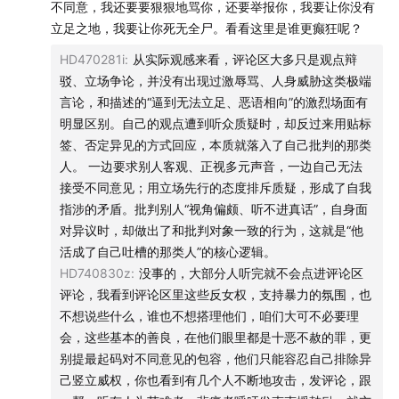
不同意，我还要要狠狠地骂你，还要举报你，我要让你没有
立足之地，我要让你死无全尸。看看这里是谁更癫狂呢？
HD470281i
:
从实际观感来看，评论区大多只是观点辩
驳、立场争论，并没有出现过激辱骂、人身威胁这类极端
言论，和描述的“逼到无法立足、恶语相向”的激烈场面有
明显区别。自己的观点遭到听众质疑时，却反过来用贴标
签、否定异见的方式回应，本质就落入了自己批判的那类
人。 一边要求别人客观、正视多元声音，一边自己无法
接受不同意见；用立场先行的态度排斥质疑，形成了自我
指涉的矛盾。批判别人“视角偏颇、听不进真话”，自身面
对异议时，却做出了和批判对象一致的行为，这就是“他
活成了自己吐槽的那类人”的核心逻辑。
HD740830z
:
没事的，大部分人听完就不会点进评论区
评论，我看到评论区里这些反女权，支持暴力的氛围，也
不想说些什么，谁也不想搭理他们，咱们大可不必要理
会，这些基本的善良，在他们眼里都是十恶不赦的罪，更
别提最起码对不同意见的包容，他们只能容忍自己排除异
己竖立威权，你也看到有几个人不断地攻击，发评论，跟