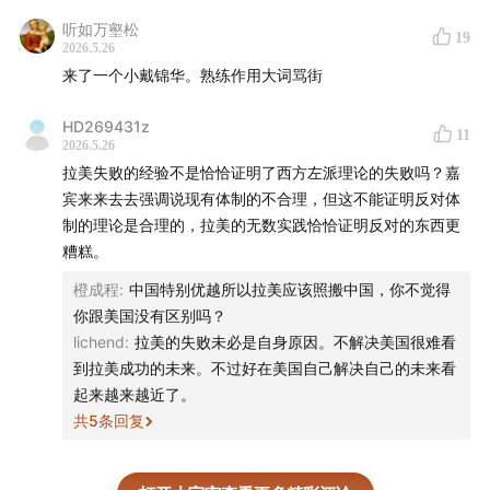
听如万壑松
19
2026.5.26
来了一个小戴锦华。熟练作用大词骂街
HD269431z
11
2026.5.26
拉美失败的经验不是恰恰证明了西方左派理论的失败吗？嘉
宾来来去去强调说现有体制的不合理，但这不能证明反对体
制的理论是合理的，拉美的无数实践恰恰证明反对的东西更
糟糕。
橙成程
:
中国特别优越所以拉美应该照搬中国，你不觉得
你跟美国没有区别吗？
lichend
:
拉美的失败未必是自身原因。不解决美国很难看
到拉美成功的未来。不过好在美国自己解决自己的未来看
起来越来越近了。
共
5
条回复