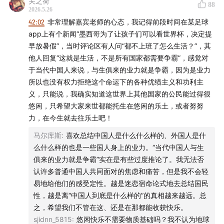
关之荷
88
滕威，华南师范大学文学院教授
2026.5.26
42:02
非常理解嘉宾老师的心态，我记得前段时间在某足球
魏然，清华大学人文与社会科学高等研究所长聘副教授
app上有个新闻“墨西哥为了让孩子们可以看世界杯，决定提
早放暑假”，当时评论区有人问“都不上班了怎么生活？”，其
- 时间轴 -
他人回复“这就是生活，不是所有国家都需要争霸”，感觉对
于当代中国人来说，与生俱来的业力就是争霸，因为是业力
01:16
“拉美有什么思想”：打破欧美才有思想的“常识”
所以也没有权力拒绝这个命运下的各种优绩主义和功利主
义，只能说，我确实知道这世界上其他国家的公民能过得很
03:30
文化等级与拉美思想的自证困境
悠闲，只希望大家来世都能托生在悠闲的乐土，或者努努
力，在今生就去往乐土吧！
06:59
从北大课堂到委内瑞拉山村：魏然的具身化拉美启
马尔库斯
:
喜欢总结中国人是什么什么样的、外国人是什
蒙
么什么样的也是一些国人身上的业力。“当代中国人与生
俱来的业力就是争霸”实在是有些过度推论了。我无法否
08:02
“玛琳切”与粗话中的文化密码
认许多普通中国人共同面对的焦虑和痛苦，但是我不会轻
易地给他们的感受定性。越是迷恋宿命论式地去总结国民
11:03
一位80岁委内瑞拉哲学家的中国情缘
性，越是离“中国人到底是什么样的”的真相越来越远。总
之，希望我们不管在这、还是在那都能收获快乐。
14:39
鲁迅与林语堂在拉美：斑驳的中国想象
sjidnn_5815
:
悠闲快乐不需要物质基础吗？我不认为地球