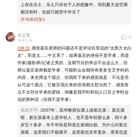
上存在乐土，乐土只存在于人的想象中。等到夏天连空调
16:57
“拉美”：一个想象的共同体的聚合与溃散
都没有时，也就只能苦中作乐了
共
16
条回复
22:34
“拉美是一种命运”：竹内好与沟口雄三的启示
关之荷
27:36
“没有拉美的拉美研究”
71
2026.5.26
1:08:32
感觉嘉宾老师的问题还不是评论区里说的“太西方太白
31:43
从《百年孤独》到企业家的“拉美想象”
左”，而是太……中文系了，如果嘉宾的身份不是学者，而是
作家/摄影师/记者之类的，这期节目的争议不会这么大，但
34:50
中国人如何通过消费改变拉美农牧业
两位嘉宾老师都是学者，可能听众会期待有更多交叉学科的
内容，来支撑这个观点，但我听下来的感觉就是：不论是否
36:13
不做“尖子生”：失败者经验与被压迫者政治
认可这个观点，它被呈现出来的语境都太想当然了，感觉有
点不太符合学者的逻辑，倒像是我平时和别人口舌之争时会
42:04
为什么今天我们仍然需要阅读拉美的失败经验
说的那种话（但我不是学者）
46:52
中国与拉美之间为何出现“跨服聊天”
非此不可
:
2007年，高华教授在课上谈新左派： 新左派
呢，新左派基本上是年轻人，也不是年轻那么多，四十多
48:09
与安第斯原住民传统结合的马克思主义
岁五十多岁，年不年轻是和老左派相比较。为什么叫新左
派呢，这里我们不能展开，这里面也非常复杂，谱系也是