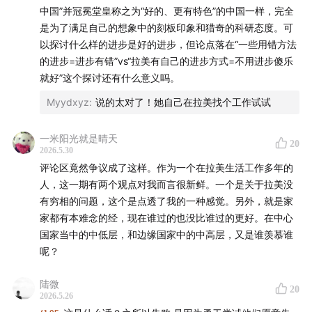
中国”并冠冕堂皇称之为“好的、更有特色”的中国一样，完全
是为了满足自己的想象中的刻板印象和猎奇的科研态度。可
以探讨什么样的进步是好的进步，但论点落在“一些用错方法
的进步=进步有错”vs“拉美有自己的进步方式=不用进步傻乐
就好”这个探讨还有什么意义吗。
Myydxyz
:
说的太对了！她自己在拉美找个工作试试
一米阳光就是晴天
20
2026.5.30
评论区竟然争议成了这样。作为一个在拉美生活工作多年的
人，这一期有两个观点对我而言很新鲜。一个是关于拉美没
有穷相的问题，这个是点透了我的一种感觉。另外，就是家
家都有本难念的经，现在谁过的也没比谁过的更好。在中心
国家当中的中低层，和边缘国家中的中高层，又是谁羡慕谁
呢？
陆微
20
2026.5.26