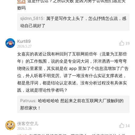
41:25
这是什么话？之所以失败 是因为勇于尝试他们愿意失
败吗
sjidnn_5815
:
属于是写作文上头了，怎么抒情怎么说，感
动自己就好了
Kurt89
19
2026.5.27
女嘉宾的表述让我有种回到了互联网前些年（流量为王那些
年）的工作氛围，说的全是专业词大词，洋洋洒洒一堆弯弯
绕绕云里雾里，其实就是在 app 里加了个信息流增加了广告
位，外人听着不明觉厉。讲了一堆没有什么实证支撑表述，
都是悬浮词，都是结论认定表述。没有分析过程没有具体实
践，这就是理论性学者吗？
Patruus
:
哈哈哈哈哈 想起来之前在互联网大厂接触到的
那些家伙！
侠客空空儿
14
2026.5.26