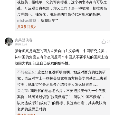
视拉美，拒绝单一化的评判标准，这个初衷本身有可取之
处。可反观自身视角，却又走向了另一种极端：把拉美高
度理想化、抽象化，用浪漫的想象替代对现实的拆解。
michael918n
:
给我听笑了
共
3
条回复
克莱登侠客
25
2026.5.26
滕老师真是典型的西方左派自由主义学者，中国研究拉美，
从中国的角度去有什么问题吗？中国从不要求别的国家去追
随因为我们知道自己成功的独特性。
不想被遗忘
:
这位好像没听明白啊。她反对西方的拉美研
究，也反对本土一些拉美研究在西方拉美学的基础上去看
拉美，她希望的是尽量多介绍拉美人怎么研究自己。
关之荷
:
我理解的意思怎么是，不要把拉美作为一个失败
案例，试图通过识别“拉美做错了”，所以“中国不做错”，
以此达成“我们成功了”的目标，从这点出发，其实我认为
老师的反思是对的