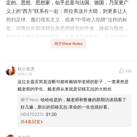
定的。思想、思想家，似乎总是与法国、德国，乃至更广
义上的“西方”联系在一起；而拉美这片大陆，则更多让人
想到足球、魔幻现实主义，或者“中等收入陷阱”这样的标
签。但两位长期深耕拉美思想研究的学者，滕威与魏然，
却给出了截然不同的回答：拉美当然有思想，只是长期处
展开Show Notes
在遮蔽之中。从马克思主义与原住民传统的结合，到女性
主义与去殖民运动的实践，许多拉美思想，都诞生于殖民
的伤口与抗争的经验之中。它不仅提供了一种理解“非西方
程小老虎
现代性”的方式，也促使我们重新思考：中国知识界长期默
106
2026.5.26
认的思想坐标，是否过于单一？那些原本被认为“理所当
这位女嘉宾简直连断句都有戴锦华老师的影子，一查果然是
然”的道路，是否还有其他可能性？请听两位嘉宾带来的精
戴老师的学生。戴老师从来就是切格瓦拉的大粉丝
彩分享。
椰子Yera
:
哈哈哈是的，戴老师和鲁豫的那期访谈我看了
好几遍，新出的切格瓦拉:革命的一生也很好看。
- 本期话题成员 -
HD470227i
:
31:20
共
4
条回复
郑诗亮，《半卷书》工作室主理人