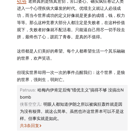
43:45
老师真的是情真意切，苦口婆心。确实疯狂卷让人类
进入一个心理疾病大爆发的时代。优绩主义就让人必须成
功，而当今世界成功的定义好像就是更多的成绩，钱，权力
等等。那么这种竞赛大部分人都注定是失败者，在这种价值
观下，失败者好像就不配活着。只能逼自己用尽一切手段去
拼，最终伤了心，蹉跎了青春。是真的不值得。
这些都是人们美好的希望。每个人都希望生活一个其乐融融
的世界，欢声笑语。
但现实世界却用一次一次的事件点醒我们：这个世界，是狼
的世界，强则生，弱则亡。
Patruus
:
哈梅内伊肯定后悔“绩优主义”搞得不够 没搞出N
bomb
侠客空空儿
:
明眼人都知道伊朗之所以被疯狂轰炸就是因
为没有核弹。就这么简单。虽然也许这世界本可以不是这
样。但事实就是如此。
共
3
条回复