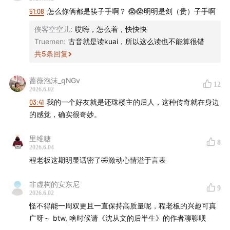
51:08
怎么你俩都是筷子手啊？ 😱😱明明是刽（贵）子手啊
46:24
从「砍头」看《江湖奇侠传》对官府的嘲弄
侠客空空儿
:
哎嗨，怎么着，快快快
Truemen
:
古音就是读kuai，所以这么读也不能算很错
54:24
两种湘西：平江不肖生的「奇异传闻」与沈从文的
共
5
条回复
「浪漫游侠」
蔷薇泡沫_qNGv
12
01:02:22
从湖南到全中国：赶尸、辫子功的文艺再创作
2026.6.02
03:41
我的一个好友就是还珠楼主的后人，这种传奇就在身边
- 支持我们的赞助商是对我们最好的支持 -
的感觉，确实很奇妙。
《忽左忽右》的卖书业务上线了！这次不仅汇集了节目中
里维糖
8
2026.6.04
深入讨论过的书籍，还有主播个人精选书籍，含少量签名
程老板这期明显话密了🤣激动心情溢于言表
版及稀有原版，完整的书目信息及购买方式，前往微信公
众号「忽左忽右leftright」，回复「买书」 即可获取。书
非虚构的安东尼
9
目将不定期更新，欢迎常来看看。
2026.6.02
怪不得能一周双更且一直保持高质量呢，程老板的兴趣可真
- 制作团队 -
广呀～ btw, 啥时候请《沈从文的后半生》的作者聊聊呗