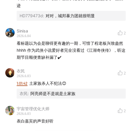
迹
HD779473d
:
对对，城邦暴力团就很明显
Sinisa
2
2026.6.04
看标题以为会是聊得更有趣的一期，可惜了程老板兴致盎然
hhhh 作为武侠小说爱好者完全没看过《江湖奇侠传》，听这
期节目顺便查缺补漏了✔️
衣民
2
2026.6.03
1:01:42
土家族杀人不犯法😊
衣民
:
阿亮师是不是就是土家族
宇宙管理优化大师
2
2026.6.03
表白嘉宾的声音好听