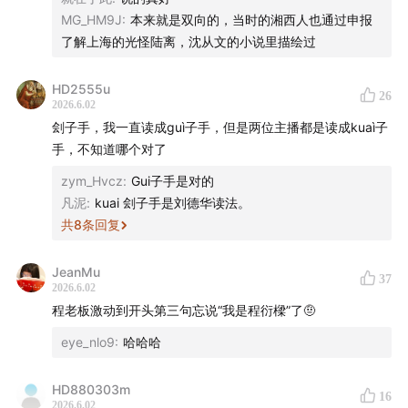
MG_HM9J
:
本来就是双向的，当时的湘西人也通过申报
02:00
平江不肖生、沈从文与丁玲的湖南属性
了解上海的光怪陆离，沈从文的小说里描绘过
09:07
《江湖奇侠传》影视改编：火烧红莲寺、张文祥刺
HD2555u
马案
26
2026.6.02
刽子手，我一直读成guì子手，但是两位主播都是读成kuaì子
12:32
「烟云模糊处」：《江湖奇侠传》中的虚虚实实
手，不知道哪个对了
16:15
排教、辰州符与赶尸：平江不肖生笔下的民俗
zym_Hvcz
:
Gui子手是对的
凡泥
:
kuai 刽子手是刘德华读法。
19:33
沈从文对湘西「刻板印象」的反叛与接受
共
8
条回复
21:45
反差式设定、门派之别：开武侠小说先河
JeanMu
37
2026.6.02
35:29
拳术、体育与写作：平江不肖生弘扬中国武术的志
程老板激动到开头第三句忘说“我是程衍樑”了🤨
向
eye_nlo9
:
哈哈哈
37:51
制造霍元甲：从真实的卖门票办擂台到影视剧中的近
HD880303m
16
代侠士形象
2026.6.02