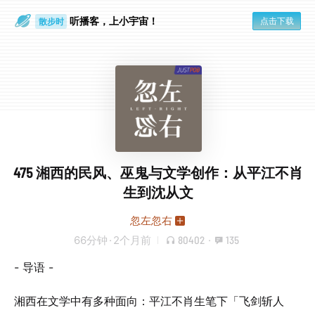
听播客，上小宇宙！
点击下载
散步时
通勤路上
475 湘西的民风、巫鬼与文学创作：从平江不肖
生到沈从文
忽左忽右
66分钟
·
2个月前
80402
·
135
- 导语 -
湘西在文学中有多种面向：平江不肖生笔下「飞剑斩人