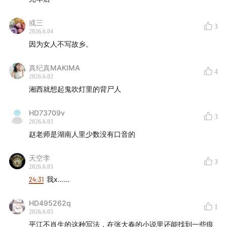
商务合作：ad@justpod.fm
或三
3
2026.6.04
微博：@忽左忽右leftright @播客一下 @JustPod
因为女人不写故乡。
微信公众号：忽左忽右Leftright / JustPod / 播客一下
真纪真MAKIMA
4
2026.6.02
湘西就想起鬼吹灯里的背尸人
小红书：JustPod气氛组 / 忽左忽右
HD73709v
B站：忽左忽右leftright
3
2026.6.03
赵老师是湖南人里少数没有口音的
抖音：忽左忽右
天空李
3
2026.6.03
24:31
我x……
HD495262q
1
2026.6.05
平江不肖生的这种写法，在张大春的小说里还能找到一些痕