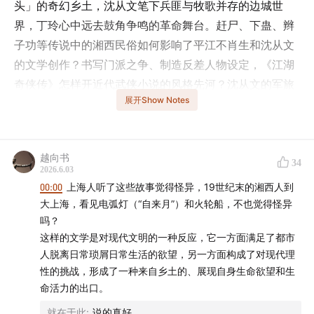
头」的奇幻乡土，沈从文笔下兵匪与牧歌并存的边城世
界，丁玲心中远去鼓角争鸣的革命舞台。赶尸、下蛊、辫
子功等传说中的湘西民俗如何影响了平江不肖生和沈从文
的文学创作？书写门派之争、制造反差人物设定，《江湖
奇侠传》怎样开近代武侠小说的风格先河？沈从文的军旅
展开Show Notes
生涯如何塑造了他对生命的书写？霍元甲的文学形象又曾
经历过怎样的变迁？请听本期嘉宾赵咏冰老师带来的精彩
分享！
越向书
34
2026.6.03
- 本期话题成员 -
00:00
上海人听了这些故事觉得怪异，19世纪末的湘西人到
大上海，看见电弧灯（“自来月”）和火轮船，不也觉得怪异
程衍樑（微博@GrenadierGuard2）
吗？
这样的文学是对现代文明的一种反应，它一方面满足了都市
赵咏冰，香港理工大学高级讲师，主要研究方向为中国现
人脱离日常琐屑日常生活的欲望，另一方面构成了对现代理
代文学，著有《江湖与游侠》
性的挑战，形成了一种来自乡土的、展现自身生命欲望和生
命活力的出口。
- 时间轴 -
就在于此
:
说的真好