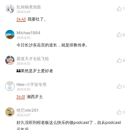
声音设计 hotair
乱炖锅煮泡面
7
2026.6.04
24:43
我要吐了。
节目统筹 禾放
Michae1984
节目运营 小米粒
8
2026.6.02
今日长沙东岳宫的道长，就是排教传承。
节目制作 思钊 Yo
霸道天才仓鼠飞轮
8
logo设计 杨文骥
2026.6.02
🏰果然是歹土爱好者
- 音乐 -
hlee-小宇宙专用
5
2026.6.02
Danse Macabre - Busy Strings - Kevin MacLeod
24:01
湘西歹土
- 本节目由JustPod出品 © 2026 上海斛律网络科技有限
绝艺mlv261
公司 -
3
2026.6.07
好久没听到程老板这么快乐的做podcast了，自从podcast
- 互动方式 -
元年后