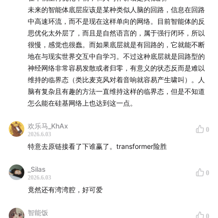
building block 组合起来。
未来的智能体底层应该是某种类似人脑的回路，信息在回路
中高速环流，而不是现在这样单向的网络。目前智能体的反
这期节目尤其适合想理解 AI 底层趋势的人：为什么
思优化太外层了，而且是自然语言的，属于强行闭环，所以
很慢，感觉也很蠢。而如果底层就是有回路的，它就能不断
Transformer 如此强大？为什么 scaling laws 仍然重要？
地在与现实世界交互中自学习。不过这种底层就是回路型的
为什么“用语言思考”可能不是最高效的 reasoning？新架
神经网络非常容易发散或者归零，有意义的状态反而是难以
构为什么总会被硬件拖住？benchmark 到底能不能衡量
维持的临界态（类比麦克风对着音响就容易产生啸叫）。人
真实智能？如果你关心 AI 下一轮技术红利、创业机会、
脑有复杂且有趣的方法一直维持这样的临界态，但是不知道
算力焦虑和 AGI 路线之争，这是一场非常值得听完的高密
怎么能在硅基网络上也达到这一点。
度讨论。
欢乐马_KhAx
0
2026.6.03
👨‍⚕️ 本期嘉宾
特意去原链接看了下谁赢了。transformer险胜
Lukasz Kaiser，Transformer 共同发明者之一，曾参与
_Silas
0
创建 ChatGPT o1，是现代大语言模型架构演进中的关键
2026.6.03
人物。
竟然还有湾湾腔，好可爱
Adrian Kosowski，Pathway 的 CSO，BDH 架构的发明
智能饭
0