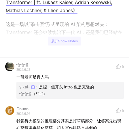
Transformer | ft. Lukasz Kaiser, Adrian Kosowski,
Mathias Lechner, & Llion Jones》
这是一场以“拳击赛”形式呈现的 AI 架构思想对决：
Transformer 还会继续统治下一代 AI，还是我们已经站在
postTransformer 时代的门口？
展开Show Notes
辩论的一边，是 Transformer 共同发明者 Lukasz
Kaiser，他认为 Transformer 虽然简单得近乎疯狂，却已
恰恰怪
0
经证明自己能够工作、能够扩展，并且可以被理解为一种
2026.6.22
一凯老师是真人吗
强大的可微分记忆系统。另一边，Adrian Kosowski 和
Llion Jones 则认为，Transformer 只是智能的一种实现
yikai-
:
是捏，但开头 intro 也是克隆的
恰恰怪
:
(*ﾟﾛﾟ)
形式，而不是智能的终极答案。人脑的数据效率、连续学
习、非语言推理和动态状态，都在提醒我们：一定还存在
Gnuan
更好的东西。Mathias Lechner 则代表更工程化的中间路
0
2026.6.06
线：未来可能不是 Transformer 或 postTransformer 二
我觉得大模型的推理部分其实是打草稿部分，让答案先出现
选一，而是根据硬件、场景和能力需求，把所有可用
在草稿里再优化草稿，和人写作讲话是类似的。