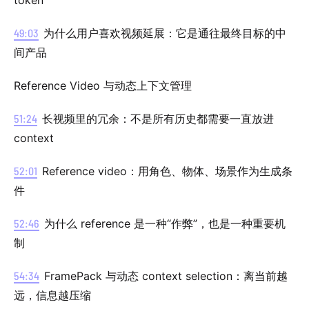
token
49:03
为什么用户喜欢视频延展：它是通往最终目标的中
间产品
Reference Video 与动态上下文管理
51:24
长视频里的冗余：不是所有历史都需要一直放进
context
52:01
Reference video：用角色、物体、场景作为生成条
件
52:46
为什么 reference 是一种“作弊”，也是一种重要机
制
54:34
FramePack 与动态 context selection：离当前越
远，信息越压缩