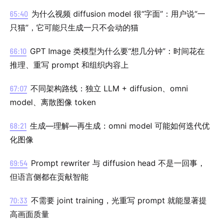
65:40
为什么视频 diffusion model 很“字面”：用户说“一
只猫”，它可能只生成一只不会动的猫
66:10
GPT Image 类模型为什么要“想几分钟”：时间花在
推理、重写 prompt 和组织内容上
67:07
不同架构路线：独立 LLM + diffusion、omni
model、离散图像 token
68:21
生成—理解—再生成：omni model 可能如何迭代优
化图像
69:54
Prompt rewriter 与 diffusion head 不是一回事，
但语言侧都在贡献智能
70:33
不需要 joint training，光重写 prompt 就能显著提
高画面质量