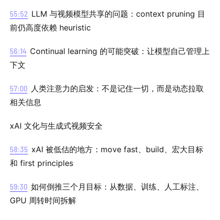
55:52
LLM 与视频模型共享的问题：context pruning 目
前仍高度依赖 heuristic
56:14
Continual learning 的可能突破：让模型自己管理上
下文
57:00
人类注意力的启发：不是记住一切，而是动态拉取
相关信息
xAI 文化与生成式视频安全
58:35
xAI 被低估的地方：move fast、build、宏大目标
和 first principles
59:30
如何倒推三个月目标：从数据、训练、人工标注、
GPU 周转时间拆解