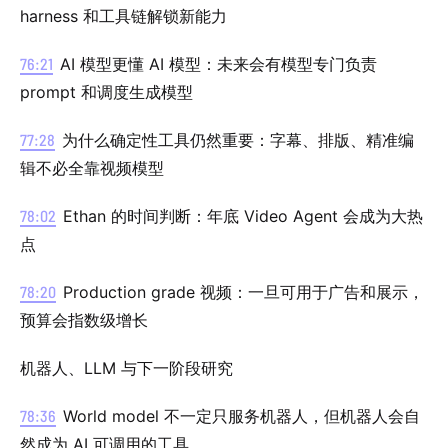
harness 和工具链解锁新能力
76:21
AI 模型更懂 AI 模型：未来会有模型专门负责
prompt 和调度生成模型
77:28
为什么确定性工具仍然重要：字幕、排版、精准编
辑不必全靠视频模型
78:02
Ethan 的时间判断：年底 Video Agent 会成为大热
点
78:20
Production grade 视频：一旦可用于广告和展示，
预算会指数级增长
机器人、LLM 与下一阶段研究
78:36
World model 不一定只服务机器人，但机器人会自
然成为 AI 可调用的工具