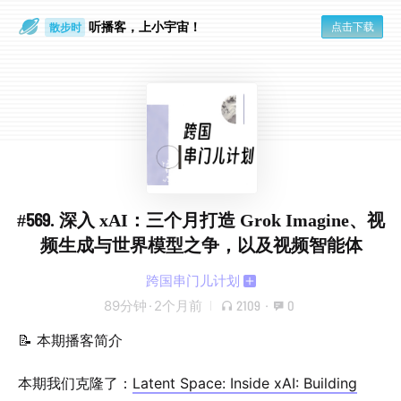
散步时
听播客，上小宇宙！
通勤路上
点击下载
#569. 深入 xAI：三个月打造 Grok Imagine、视
频生成与世界模型之争，以及视频智能体
跨国串门儿计划
89分钟
·
2个月前
2109
·
0
📝 本期播客简介
本期我们克隆了：
Latent Space: Inside xAI: Building