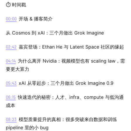
⏱️ 时间戳
00:00
开场 & 播客简介
从 Cosmos 到 xAI：三个月做出 Grok Imagine
02:42
嘉宾登场：Ethan He 与 Latent Space 社区的缘起
04:14
为什么离开 Nvidia：视频模型也有 scaling law，需
要更大算力
05:43
xAI 从零起步：三个月做出 Grok Imagine 0.9
06:15
快速迭代的秘密：人才、infra、compute 与低沟通
成本
08:23
模型质量提升的真相：很多突破来自数据和训练
pipeline 里的小 bug