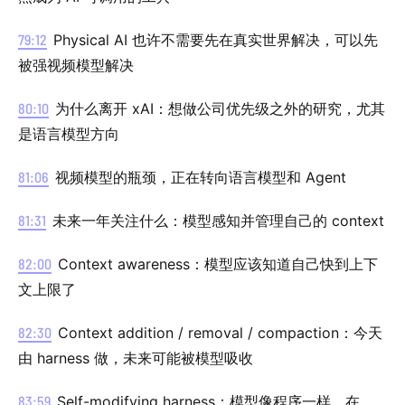
79:12
Physical AI 也许不需要先在真实世界解决，可以先
被强视频模型解决
80:10
为什么离开 xAI：想做公司优先级之外的研究，尤其
是语言模型方向
81:06
视频模型的瓶颈，正在转向语言模型和 Agent
81:31
未来一年关注什么：模型感知并管理自己的 context
82:00
Context awareness：模型应该知道自己快到上下
文上限了
82:30
Context addition / removal / compaction：今天
由 harness 做，未来可能被模型吸收
83:59
Self-modifying harness：模型像程序一样，在