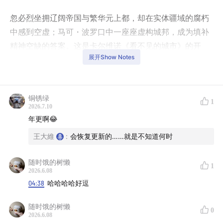
忽必烈坐拥辽阔帝国与繁华元上都，却在实体疆域的腐朽
中感到空虚；马可・波罗口中一座座虚构城邦，成为填补
精神空缺的答案。这是卡尔维诺《看不见的城市》的开
展开Show Notes
篇，也是我们本期对谈的起点。
当建筑师凝视城市的结构、尺度与空间逻辑，当文学家解
读文字、意象与精神隐喻，两种视角碰撞出全新的解读维
铜锈绿
1
2026.7.10
度。梳理全书「城市与记忆」「城市与欲望」「城市与符
年更啊😂
号」三大脉络，结合能指、所指理论，解读招牌、建筑、
王大維
:
会恢复更新的……就是不知道何时
地名背后的符号陷阱；从奥克塔维亚的悬浮之网、瓦尔德
拉达的镜像双城，探讨建筑形态背后的人性与生存处境。
随时饿的树懒
1
2026.6.08
我们不再单纯解读文学文本，也不止讨论建筑美学，而是
04:38
哈哈哈哈好逗
共同追问：一座城市的灵魂究竟是什么？现代都市为何渐
渐沦为符号的集合？我们苦苦追寻的理想之城，究竟存在
随时饿的树懒
0
2026.6.08
于图纸之上，还是内心之中？