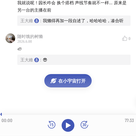
我就说呢！园长咋会 换个搭档 声线节奏就不一样… 原来是
另一台的主播在前
卡尔维诺用文字搭建起无数座 “看不见的城市”，而每一位
行走在现实都市里的人，都是这座精神城邦的建造者。愿
王大維
:
我懒得再加一段自述了，哈哈哈哈，凑合听
本期对话，能让你重新看见脚下的城市，也看见内心的风
随时饿的树懒
景。
0
2026.6.08
🦥
本集嘉宾：严慕来
王大維
:
😎
本节目的制作人和主持人：严慕来
www.xiaoyuzhoufm.com
在小宇宙打开
播客网站：
lainianshu.typlog.io
播客RSS：
https://lainianshu.typlog.io/feed/audio.xml
00:00
77:33
本期的封面和shownote中的作品来自艺术家Karina
Puente。她是一位base在秘鲁利马的建筑师，受卡尔维诺