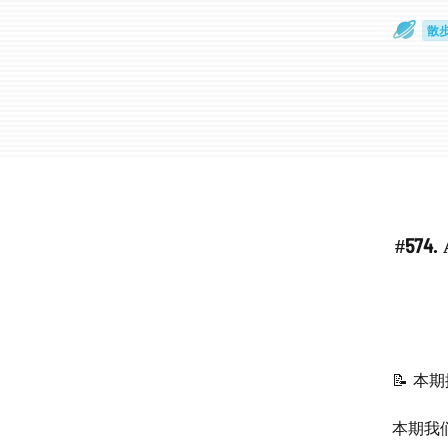
散
通
#57
📝 本
本期我们