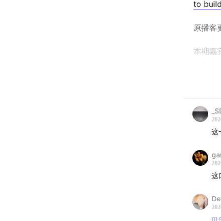
to buil
原播客
本期嘉宾 
《Bu
从 Gen
iPho
_S
在这期
202
理的深
这
为什么
ga
装，而
202
代，真
这
这期对
De
202
品的人。T
01: