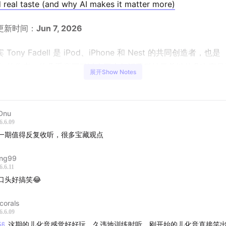
d real taste (and why AI makes it matter more)
更新时间：
Jun 7, 2026
Tony Fadell 是 iPod、iPhone 和 Nest 的共同创造者，也是
ild》的作者。他几乎亲历了过去三十年消费科技最关键的几次产
展开Show Notes
eral Magic 过早做出“未来手机”，到 iPod 帮助 Apple 走出
ne 重塑移动计算，再到 Nest 让一个被忽视的恒温器成为智能家
Dnu
节目中，Tony 系统分享了他对产品品味、判断力、营销、AI、
6.6.09
层思考。他解释了为什么真正伟大的产品不是单点功能，而是一
一期值得反复收听，很多宝藏观点
 1.0 产品必须依赖少数人的观点驱动决策；为什么营销不是产品
ng99
是客户理解产品的镜片；以及为什么在 AI 让“做东西”变得极其
6.6.11
正稀缺的反而是人的判断、架构能力、故事能力和长期主义。
口头好搞笑😂
话尤其适合产品经理、创业者、设计师、工程师和所有正在用 AI
corals
6.6.09
ony 对“快软件”“vibe coding”“AI 硬件”“下一代 iPhone”“产
56
这期的儿化音感觉好好玩，久违地训练时听，刚开始的儿化音直接笑