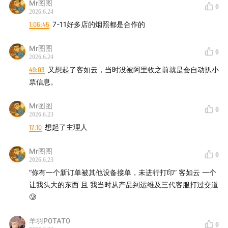
收听平台
Mr图图
0
2026.6.24
1:06:45
7-11好多店的烟照都是合作的
苹果播客 | 小宇宙App | Spotify | 喜马拉雅 | 网易云音乐
| QQ音乐 | 微信听书 | 荔枝FM | 央广云听 | 听听FM |
Mr图图
0
Sure竖耳App | Bilibili | YouTube
2026.6.24
49:03
又想起了客如云，当时没被阿里收之前就是会自动扒小
联系我们
票信息。
津津乐道播客官网
| 公众号：津津乐道播客 | 微信：
Mr图图
0
2026.6.23
dao160301 | 微博：
津津乐道播客
| 商业合作：
17:10
想起了主理人
hi@dao.fm |
版权声明
|
RSS订阅
Mr图图
0
本节目由「
声湃 WavPub
」提供内容托管和数据服务支
2026.6.23
持。
“你有一个新订单被其他设备接单，未进行打印” 客如云 一个
让我头大的东西 且 我当时从产品到运维及三代客服打过交道
🥲
羊羽P0TAT0
0