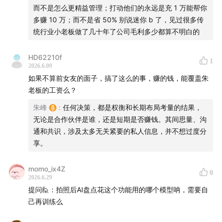
而不是怎么更精益管理；打动他们的永远是充 1 万能帮你
多赚 10 万；而不是省 50% 别说迷你 b 了，见过很多传
【关于「科技乱炖」】
统行业小老板做了几十年了公司毛利多少都算不明白的
由多名资深从业者主持的科技点评播客，以实际工作中积
HD62210f
累的经验为基础，结合实际，把近期科技热点变成犀利、
1
2026.6.09
独到、深刻的独家观点。
如果不算前女友的面子，搞了这么的事，赚的钱，能覆盖朱
老板的工资么？
【关于「津津乐道播客网络」】
朱峰
:
任何决策，都是权衡和长期布局考量的结果，
无论是合作伙伴是谁，还是短期是否赚钱。其间思量、沟
在一派纷繁芜杂里，我们为愉悦双耳而生。科技、教育、
通和共识，涉及太多无关紧要的私人信息，并不想过度分
文化、美食、生活、技能、情绪……严肃认真却不刻板，
享。
拒绝空泛浮夸。与专业且有趣的人携手缔造清流，分享经
历，传播体验，厘清世界与你的关系。
momo_ix4Z
0
2026.6.29
津津乐道
|
科技乱炖
|
津津有味
|
记者下班
|
不叁不
提问🙋：拍照后AI盘点花这个功能用的哪个模型呐，需要自
肆
|
厂长来了
|
编码人声
|
沸腾客厅
|
拼娃时代
己再训练么