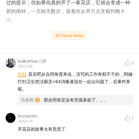
过的提示；但如果你真的开了一家花店，它就会变成一种
新的闹钟，一天响无数次，逼着你从早六点支棱到晚十
点。
过去几年，大家聊 AI 落地，常常聊模型、Agent、工作
展开Show Notes
流、效率革命，听起来都很干净。但当我们真的把 AI 放
进一家线下花店，才发现所谓“落地”不是把一个炫酷功能
接进业务，而是先被现实按在地上摩擦一遍：花艺师不看
bulkathos小胖
4
2026.6.08
电脑、店员不愿盘点、外卖平台不开放数据、客户要看替
17:53
其实吧从合同角度来说，没写的工作有权不干的，阿姨
换后的效果图、老板被一分钟响应考核追着跑。
打扫卫生把洁厕灵+84消毒液混在一起出问题了，后果咋算
呢。
于是这期节目不是一次关于 AI 的宏大论道，而是一场很
高春辉
:
那合同肯定会有兜底条款了。。。
具体、很狼狈，也很有价值的实践复盘。我们聊了为什么
花店不是一个“降低损耗”就能解决的生鲜生意，为什么 AI
Archerdo
2
生成花束图片看似简单实际很难，为什么线下行业最难的
2026.6.19
地方常常不是技术，而是人、平台、流程和那些没人愿意
开花店的故事太有意思了
做但每天都要做的脏活。