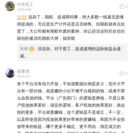
中年民工
4
2026.6.08
你会听到一个很反直觉的判断：AI 真正能落地的地方，往
22:55
说杂了，期权、提成两码事，绝大多数一线雇员是懂
往不是老板最先想象出来的地方，而是在你亲自开店、亲
得提成的，无论是生产计件还是店员销售。但期权就有点扯
自接单、亲自被平台规则折磨之后，才会从一堆琐碎细节
蛋了，大公司都有期权作废的案例，你让还没达到完全信任
里冒出来。
级别的雇员吃期权大饼，搞笑呢
朱峰
:
没说杂。对于普工，提成递增的边际效益会递
相关链接
减。
某高老师的新产品：
r.daofm.cn
崔赛虎
1
2026.6.11
【本期主播】
各个平台没有动力开放，不知道数据比例是多少，也许大平
台有一部分钱，就是赚的小白不懂平台规则的钱，或者不那
朱峰：「津津乐道播客网络」创始人，产品及技术专
么会投放的钱。平台（广告部门）的逻辑是挣钱，不是让客
家。（微博：@zhufengme）
户投放效果更好，假定的逻辑，客户投放的效果更好，就会
某高老师：「科技乱炖」主播，资深运维专家，互联网
投的更多，平台就更赚钱，这个逻辑是不是成立，不一定，
和 IT 行业从业20 年，现任某互联网安全公司高管。
以及即使是因为投放效果更好带来的更赚钱，和因为不会投
（微博：@某高老师，Blog：
某高老师 – 人间观察
）
放带来的收益，哪个更多不确定。更不用说，假定成立的