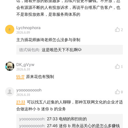
话，随着开放的数据越多，后续只会更不赚钱。不开放，总
高春辉：「科技乱炖」主播。“中国互联网站长第一
会有源源不断的人有投放诉求，再说平台维系广告客户，也
人”，科技、互联网领域的连续创业者。（微博：@高春
不是靠投放效果，是靠服务商体系的
辉，微信公众号：老高的互联网杂谈）
Lychnophora
【制作团队】
2
2026.6.09
主力插花师姝琦老师怎么没参与录制
后期 / 卷圈
德式锅包肉
:
这是唯恐天下不乱啊🐶
封面 / 姝琦
运营 / 卷圈
DK_gVyw
1
监制 / 姝琦
2026.6.10
产品统筹 / bobo
55:17
原来花也有预制
场地支持 / 声湃轩北京录音间
yoooooooooh
0
2026.6.10
【联系我们】
27:33
可以找五八赶集的人聊聊，那种互联网文化的企业才适
合做这种小 b 迷你 b 的业务
希望大家在听友群和评论区多多反馈收听感受，这对我们
来说十分重要。欢迎添加津津乐道小助手微信：
yoooooooooh
:
27:33 电销的和扫街的
yoooooooooh
:
27:46 迷你 b 用永远关心的是怎么多赚钱
dao160301，加入听友群。