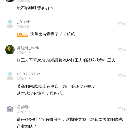
2026.6.22
能不能聊聊置身钉内
_Kusch
0
2026.6.21
1:00:00
这段太有意思了哈哈哈哈
神经蛙_rxbk
0
2026.6.19
打工人不喜欢AI AI就想着PUA打工人的经验代替打工人
HD822876z
0
2026.6.19
某高的困惑:晚上在酒店，那干嘛还要花呢？
越大越没有惊喜，舔狗花。
吴德馨
0
2026.6.15
讲得很好听了挺有收获的，这期播客我已经转给美团的商家
产业团队了