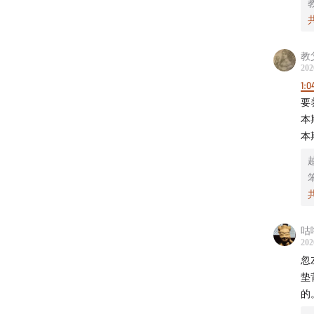
教
202
1:0
要
本
本
咕
202
忽
垫
的