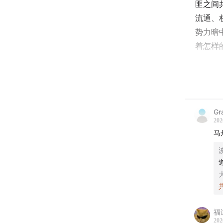
匪之间
流通、
势力暗
着怎样
- 本期
程衍樑（微
Gr
马丹丹
202
会变迁
马
- 时间轴
00:29
从
08:27
结
福
202