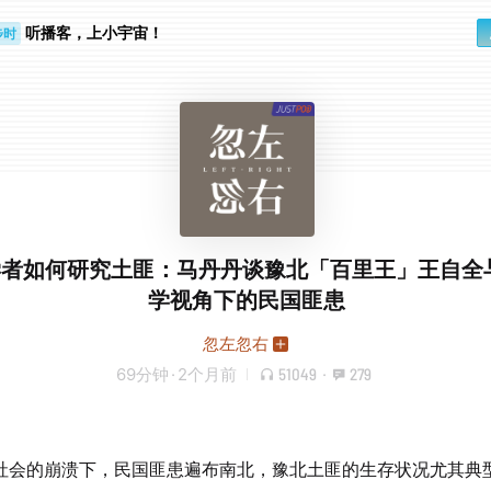
听播客，上小宇宙！
步时
勤路上
6 学者如何研究土匪：马丹丹谈豫北「百里王」王自全
学视角下的民国匪患
忽左忽右
69分钟
·
2个月前
51049
·
279
社会的崩溃下，民国匪患遍布南北，豫北土匪的生存状况尤其典