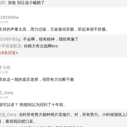
信防
:
加急 别让这小贼跑了
D282868w
6.6.09
主持的声量太高，用力过猛，亢奋激动至极，听起来很不舒服。
D368185g
:
不会啊，很有精神，我听两遍了
小宇宙巡航员
:
你精力有点低啊bro
共
8
条回复
手为雨
6.6.09
喜欢这一期的嘉宾老师，强而有力论断干脆
_OeIq
6.6.09
都可以讲？ 恍惚间以为回到了十年前。
然也_OeIq
:
当时所有势力都种鸦片卖烟片。对，所有势力。小时候报纸上
道，看得我目瞪口呆。