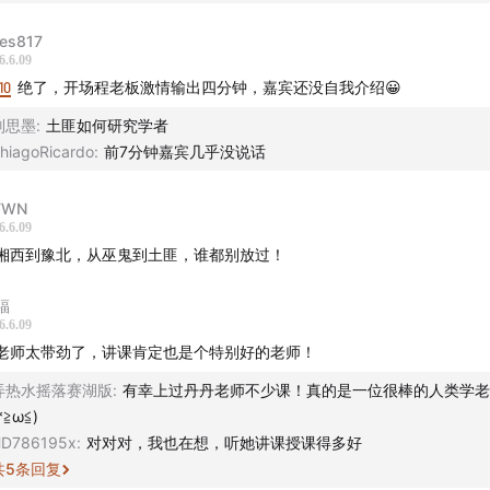
es817
忽右》的卖书业务上线了！这次不仅汇集了节目中深入讨论过的
6.6.09
个人精选书籍，含少量签名版及稀有原版，完整的书目信息及购
10
绝了，开场程老板激情输出四分钟，嘉宾还没自我介绍😀
公众号「忽左忽右leftright」，回复「买书」 即可获取。书
刘思墨
:
土匪如何研究学者
，欢迎常来看看。
hiagoRicardo
:
前7分钟嘉宾几乎没说话
队 -
TWN
6.6.09
hotair
湘西到豫北，从巫鬼到土匪，谁都别放过！
筹 禾放
福
6.6.09
营 小米粒
老师太带劲了，讲课肯定也是个特别好的老师！
弄热水摇落赛湖版
:
有幸上过丹丹老师不少课！真的是一位很棒的人类学老
 思钊 Yo
*≧ω≦)
D786195x
:
对对对，我也在想，听她讲课授课得多好
设计 杨文骥
共
5
条回复