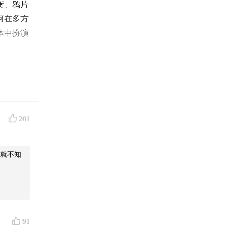
衡、鸦片
何在多方
体中扮演
201
代豫北社
就不知
91