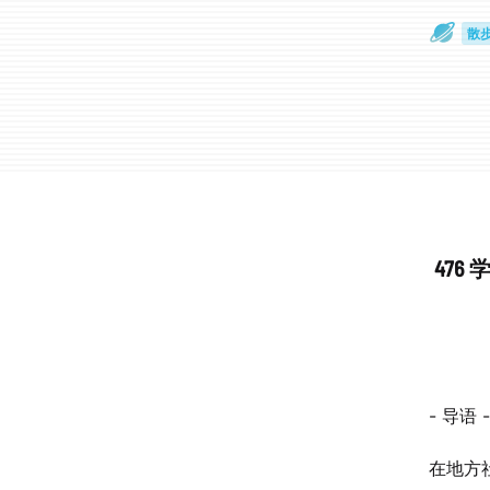
散
通
47
- 导语 -
在地方