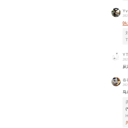
Yv
《忽左
202
有主播
04:
前往微信
期更新
T
- 制作团
Y
202
声音设计 
从
节目统
春
202
节目运
马
节目制作
(
H
logo