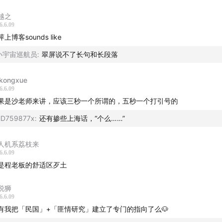
越之
6.6.09
Macabre - Busy Strings - Kevin MacLeod
上博客sounds like
目由JustPod出品 © 2026 上海斛律网络科技有限公司 -
小宇宙巡航员
:
翠屏说不了长句和长段落
式 -
kongxue
6.6.09
ad@justpod.fm
果是沙老师来讲，应该三秒一个所谓的，五秒一个打引号的
D759877x
:
还有掺些上海话，“个么……”
左忽右leftright @播客一下 @JustPod
人机系荔枝来
：忽左忽右Leftright / JustPod / 播客一下
6.6.09
是程老板的舒适区歹土
JustPod气氛组 / 忽左忽右
说狮
忽右leftright
6.6.09
有我把「民国」+「匪情研究」建立了专门的指向了么🐶
忽左忽右