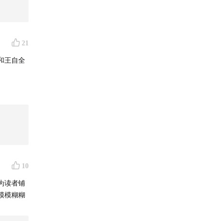
21
和王自全
10
为读者铺
模模糊糊