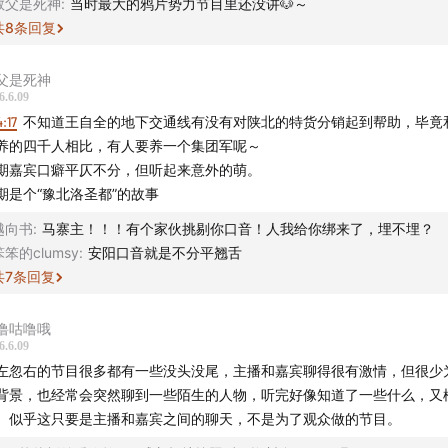
教父是死神
:
当时最大的鸦片势力节目里还没讲🐶～
共
8
条回复
父是死神
6.6.09
4:17
不知道王自全的地下交通线有没有对陕北的特货分销起到帮助，毕竟
养的四千人相比，有人要养一个集团军呢～
期嘉宾口癖平仄不分，但听起来意外的萌。
期是个“豫北洛圣都”的故事
越向书
:
马寨主！！！有个家伙挑剔你口音！人我给你绑来了，埋不埋？
笨笨的clumsy
:
安阳口音就是不分平翘舌
共
7
条回复
噜咕噜哦
6.6.09
左忽右的节目很多都有一些没头没尾，主播和嘉宾聊得很有激情，但很少
背景，也经常会突然聊到一些陌生的人物，听完好像知道了一些什么，又
。似乎这只要是主播和嘉宾之间的聊天，不是为了观众做的节目。