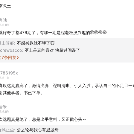
北匪患滋生的独特之处
歹忽土
路、贩毒与小股匪帮：豫北鸦片贸易
奔驰
6.6.09
日期间土匪与八路的地下交通线
就好奇了都476期了，有哪一期是程老板没兴趣的🤭🤭🤭🤭
鼠山骑虾
:
不感兴趣就不聊了😇
横鬼」与「教父」：乡民眼中复杂的「百里王」王自全
crewbacco
:
歹土是真的喜欢 快超过间谍了
共
7
条回复
拜朋友」仪式中的江湖义气与底层互助传统
786195x
教与暗语：土匪与帮会份子有何区别？
6.6.10
喜欢这期嘉宾了，激情澎湃、逻辑清晰、引人入胜，承认自己的不足且一
自全的匪首特质：成为大土匪需要具备哪些素养？
谢其他学者。书已下单。
方治匪不力的后果：民间拥枪与武装地主们的兴起
居米
6.6.09
八十年代豫北社会的「暴力复兴」与整治
次选题真是绝了，总是出乎意料，又正戳心头～
听风止尘
:
公之论与我心有戚戚焉
持我们的赞助商是对我们最好的支持 -