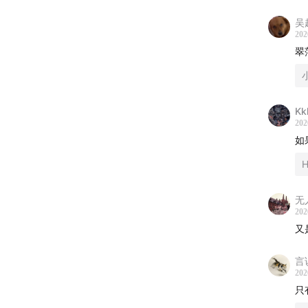
- 音乐 -
吴
202
Danse 
翠萍
- 本节
- 互动方
Kk
202
商务合作：
如
H
微博：@忽
无
微信公众号
202
又
小红书：
言
B站：忽左
202
只
抖音：