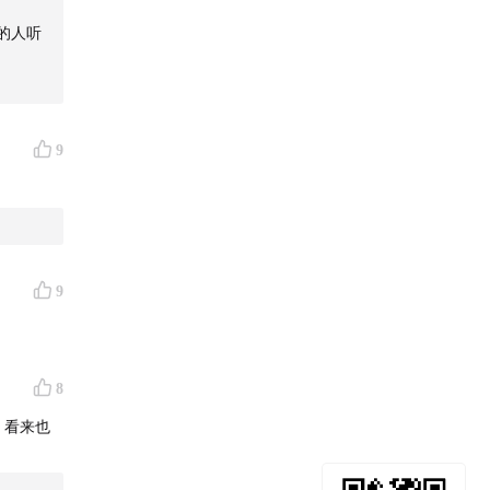
的人听
9
9
8
，看来也