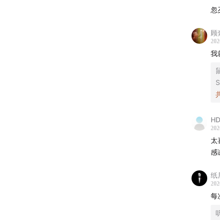
13:43
豫
忽
18:48
铁
顾
202
23:09
抗
我
33:11
「
S
37:35
「
HD
45:23
宗
202
太
48:58
王
感
59:37
官
纸
202
01:05:22
每
- 支