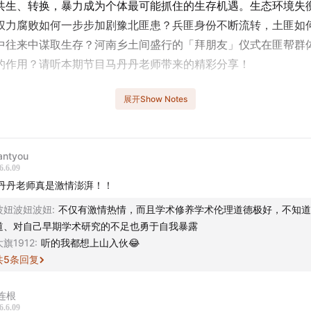
共生、转换，暴力成为个体最可能抓住的生存机遇。生态环境失
权力腐败如何一步步加剧豫北匪患？兵匪身份不断流转，土匪如
中往来中谋取生存？河南乡土间盛行的「拜朋友」仪式在匪帮群
的作用？请听本期节目马丹丹老师带来的精彩分享！
话题成员 -
展开Show Notes
博@GrenadierGuard2）
antyou
，上海大学社会学院副教授，新书《寨墙内外：1920一1940年
6.6.09
》
丹丹老师真是激情澎湃！！
波妞波妞波妞
:
不仅有激情热情，而且学术修养学术伦理道德极好，不知道
 -
道、对自己早期学术研究的不足也勇于自我暴露
大旗1912
:
听的我都想上山入伙😂
东北、西南到蒙疆：民国匪情地图
共
5
条回复
帮、投日、割据：河南土匪王自全的一生
连根
6.6.09