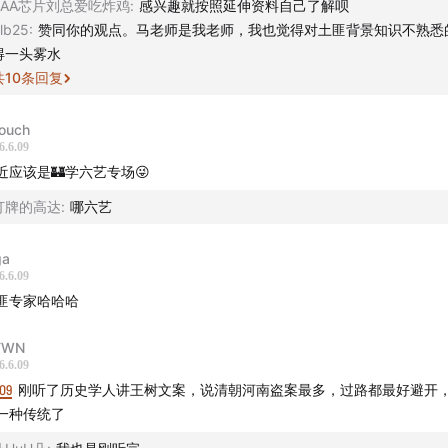
AAA芯片刘总爱吃炸鸡
:
感兴趣就按照延伸资料自己了解呗
lb25
:
赞同你的观点。马老师是我老师，我也觉得对土匪背景知识不熟悉
得一头雾水
共
10
条回复
-ouch
6.6.09
近应该是🏰学六艺专场😜
打牌的高达
:
哪六艺
ga
6.6.09
匪专家哈哈哈
TWN
6.6.09
09
刚听了历史学人讲王树文案，说清朝河南盗案最多，过路都最好避开
一种传统了