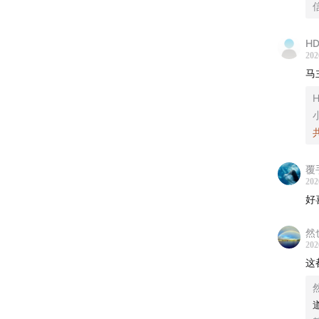
H
202
马
H
覆
202
好
然也
202
这