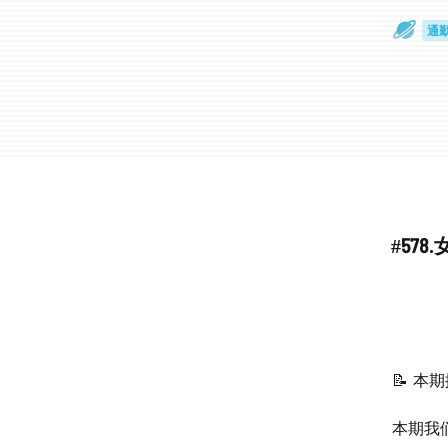
通
眼
#57
📝 本
本期我们