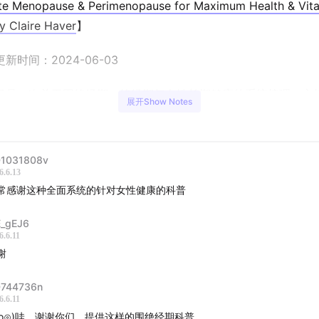
te Menopause & Perimenopause for Maximum Health & Vital
y Claire Haver
】
新时间：2024-06-03
目是一次关于围绝经期、绝经期与女性长期健康的系统梳理。主
展开Show Notes
w Huberman 邀请妇产科医生、女性健康专家 Mary Claire Ha
衰退、雌激素波动、心理健康变化、睡眠问题、潮热、内脏脂肪
密度，到激素替代治疗 HRT 的争议与误解，几乎完整拆解了女
1031808v
始就应该了解的一套健康地图。
6.6.13
常感谢这种全面系统的针对女性健康的科普
r 医生最核心的观点是：更年期不应该只被理解成“月经停止”或“潮
E_gEJ6
大脑、心脏、骨骼、肌肉、皮肤、泌尿生殖系统和代谢健康的全
6.6.11
也指出，围绝经期往往在最后一次月经前 7-10 年就开始，很多
谢
、脑雾、睡眠中断、心悸、关节痛和月经混乱时，并不知道这些
有关。
744736n
6.6.11
⊙o⊙)哇，谢谢你们，提供这样的围绝经期科普。