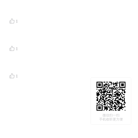
1
1
1
微信扫一扫
手机收听更方便
音