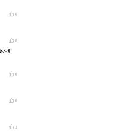
0
0
以查到
0
0
和贫血
1