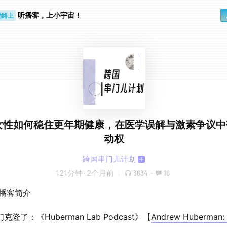
听播客，上小宇宙！
勤路上
睛好累
8.女性如何稳住更年期健康，在医学误解与激素争议
动权
跨国串门儿计划
121分钟
·
2个月前
3634
·
16
期播客简介
克隆了：《Huberman Lab Podcast》【
Andrew Huberman: