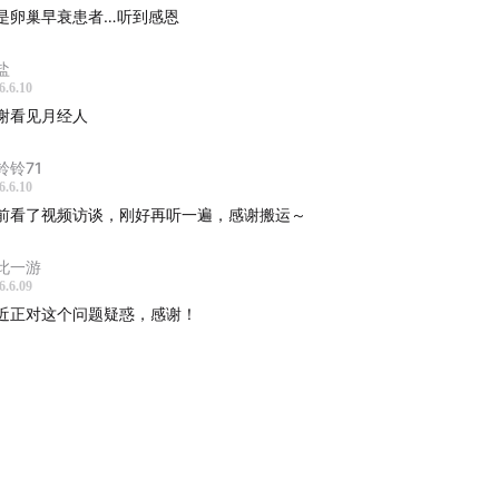
是卵巢早衰患者…听到感恩
些因素会让绝经更早：吸烟、手术、炎症、遗传与族群差异
盐
7岁也可能进入卵巢功能衰退：早发性卵巢功能不全的风险
6.6.10
谢看见月经人
生育与女性健康误区
铃铃71
孕药、HRT 与剂量差异：抑制排卵还是稳定大脑信号
6.6.10
前看了视频访谈，刚好再听一遍，感谢搬运～
最好的避孕方式是输精管结扎”：避孕责任为何总落在女性身上
此一游
6.6.09
内节育器如何工作：停止月经不等于停止排卵
近正对这个问题疑惑，感谢！
孕会推迟绝经吗？答案是可能，但幅度很有限
冻卵子不会提前绝经：为什么取卵不消耗额外卵巢储备
什么女性健康话题总被误解：研究不足、沟通不足与互联网噪