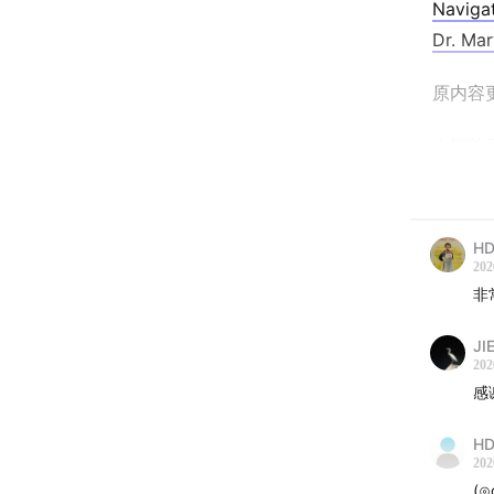
Naviga
Dr. Mar
原内容更
本期节
Andre
巢功能
失、骨
HD
十岁开
202
非
Have
JI
是影响
202
变。她
感
现焦虑
素波动
HD
202
(