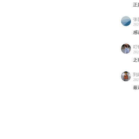
正
17:04
哪
张
19:30
2
202
感
避孕、
叮
21:23
避
202
之
24:27
“
到
202
25:46
宫
最
26:32
避
27:47
冷
29:27
为