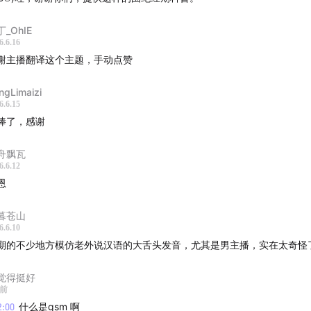
最重要的现实意义在于：女性并不是只能被动忍受更年期。通过
与医生进行充分知情讨论、合理考虑 HRT、提升蛋白质和纤维摄
_OhIE
训练、保护骨密度、管理睡眠与酒精摄入，女性可以更主动地穿
6.6.16
谢主播翻译这个主题，手动点赞
经期以及之后几十年的人生。
ngLimaizi
本期嘉宾
6.6.15
棒了，感谢
 Claire Haver，医学博士，委员会认证妇产科医生，围绝经期、
域专家。她是《The New Menopause: Navigating Your Pa
舟飘瓦
h Hormonal Change With Purpose, Power, and the Fac
6.6.12
恩
alveston Diet 的创始人。她长期致力于更年期医学教育、女性
素治疗科普和女性健康研究倡导。
暮苍山
6.6.10
间戳
期的不少地方模仿老外说汉语的大舌头发音，尤其是男主播，实在太奇怪
场 & 播客简介
觉得挺好
天前
解更年期
2:00
什么是gsm 啊