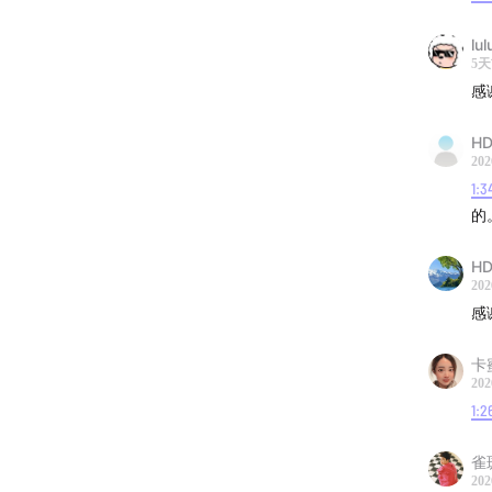
04:14
更
lu
5
感
06:05
围
HD
08:04
为
202
1:3
10:15
女
的
围绝经
HD
202
11:40
“
感
13:35
五
卡
202
1:2
15:02
月
雀
16:44
围
202