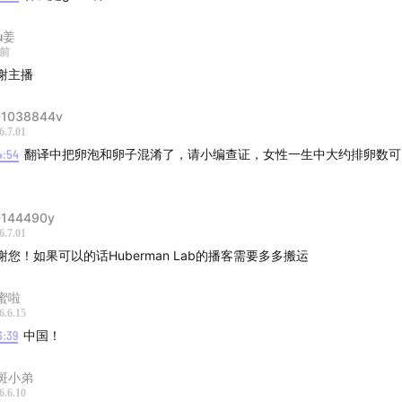
年期不只是“最后一次月经”：为什么传统定义不够用
lu姜
天前
谢主播
绝经期可能提前 7-10 年开始：激素系统进入“混乱区”
1038844v
什么围绝经期很难靠一次抽血诊断
6.7.01
4:54
翻译中把卵泡和卵子混淆了，请小编查证，女性一生中大约排卵数可
性健康研究为什么长期缺位：围绝经期研究少得惊人
。
期：身体和大脑的混乱信号
144490y
6.7.01
大脑不喜欢这种混乱”：焦虑、抑郁、脑雾与执行功能下降
谢您！如果可以的话Huberman Lab的播客需要多多搬运
分之一女性可能因绝经相关症状离职：被低估的职业影响
蜜啦
6.6.15
6:39
中国！
经异常、疲劳、关节痛、心悸：为什么很多症状会被误诊
斑小弟
绝经期该做什么检查：不是只查激素，也要排除甲状腺、自免
6.6.10