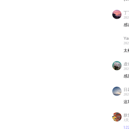
这一期
症状、
丁丁
行抗阻
202
感
期、绝
Ya
👩‍⚕️ 
202
太
Mary
女性健康领
虚
Throug
202
感
也是 G
康、激
日
202
⏱️ 时
这
00:00
开
朕
3
重新理
1:2