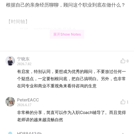
根据自己的亲身经历聊聊，顾问这个职业到底在做什么？​
【时间轴】
00:34
开场，对顾问职业常见误会
展开Show Notes
03:31
顾问是乙方的角色，影响力是间接的
07:25
顾问会培养一种第三方的冷静观察者的中立心态​
宁晓东
09:37
顾问是客户服务者，客户意识是基本心态
0
2026.7.02
20:41
顾问是问题的解决者+终身持续学习者
有启发，特别认同，要想成为优秀的顾问，不要放过任何一
29:02
顾问是时间付费的业务，必须实现商业价值
个疑惑点，一定要刨根问底，把自己搞明白。另外，也非常
在同专业和商业不重视角来看待咨询的生意
PeterEACC
1
2026.6.17
非常棒的分享，简直可以作为入职Coach辅导了。而且觉得
老师讲的越来越流畅自然
HD884434h