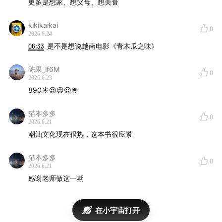
更多是想家、想父母、想美食
说话的人——
kikikaikai
0
主播：洋紫、小天
2026.6.24
06:33
是不是想说越南电影《青木瓜之味》
嘉宾：李梓新，潮汕作家，三明治非虚构写作平台创始
人，书籍《出潮入海》作者 。
陈果_lf6M
0
2026.6.23
「霞光FM」是一档关注全球新兴市场与中国企业全球化故
890☀️😌😌😌🤟
事的商业播客，由出海内容服务平台「霞光社」制作播
出。
猫本多多
0
2026.6.21
潮汕文化现在很热，这本书很应景
记录中国企业全球化过程中，穿梭于不同时区、不同坐标
系的华人故事，在每个鲜活的个体视角中，勾勒出了数个
猫本多多
0
对于城市饱满的切片，而这些切片的汇聚，正是参差的、
2026.6.21
独一无二的城市性格。
感谢老师做这一期
公众号【霞光社】
在小宇宙打开