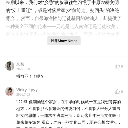
长期以来，我们对“乡愁”的叙事往往习惯于中原农耕文明
的“安土重迁” ，或是对落后家乡“向前走、别回头”的决绝
背弃 。然而，自带海洋性与迁徙基因的潮汕人，却提供了
一种完全不同的范本——无论是走入南洋还是迁徙欧美，
家乡从未消弭为一个被抛弃的出发点，而是一个始终如影
展开Show Notes
随形、不断发出神秘指令的“精神总部” 。
本期节目，我和霞光FM的两位主播洋紫、小天，一起根据
我在上海译文出版社出版的新书《出潮入海》 ，一起聊聊
米酱
0
2026.7.08
从潮州出发，行走伦敦、巴黎、洛杉矶的全球潮汕人图景
播放不了了呢？
。
Vicky-kyyy
0
这不仅仅是一次地域文化的寻根 。在这个连工作都变得高
2026.7.05
度全球化、跨国游牧化的时代 ，“流散与重构秩序”成了每
1:22:47
但潮汕这个家乡，在中学的时候就一直是我想背弃的
地方，不喜欢那么多繁杂的传统习俗，不喜欢大部分人重男
个现代人都在面临的生命课题 。当我们离开稳定的母体环
轻女的思想；一路求学逃离潮汕，直到这几年潮汕文化吸引
境，在未知与新鲜感之间寻找平衡时 ，如何像潮汕人一
越来越多游客 观众，才有一些文化认同；现在会想念潮汕，
样，在异域构建起强韧的信用系统与精神港湾 ？