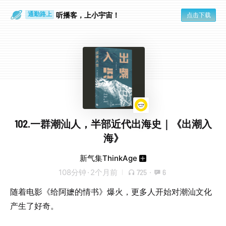
散步时
通勤路上
听播客，上小宇宙！
点击下载
102.一群潮汕人，半部近代出海史｜《出潮入
海》
新气集ThinkAge
108分钟
·
2个月前
725
·
6
随着电影《给阿嬷的情书》爆火，更多人开始对潮汕文化
产生了好奇。